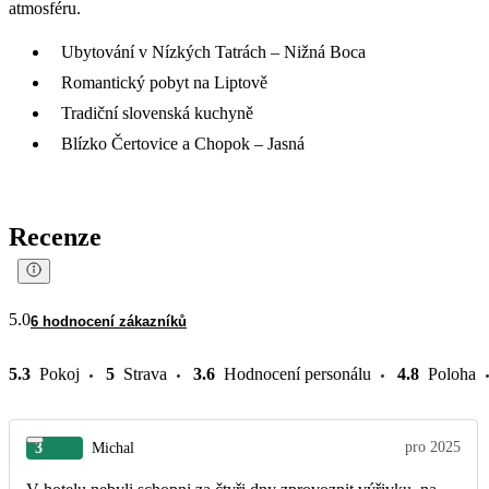
atmosféru.
Ubytování v Nízkých Tatrách – Nižná Boca
Romantický pobyt na Liptově
Tradiční slovenská kuchyně
Blízko Čertovice a Chopok – Jasná
Recenze
5.0
6 hodnocení zákazníků
5.3
Pokoj
5
Strava
3.6
Hodnocení personálu
4.8
Poloha
pro 2025
3
Michal