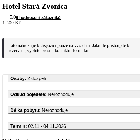
Hotel Stará Zvonica
5.0
6 hodnocení zákazníků
1 500 Kč
Tato nabídka je k dispozici pouze na vyžádání. Jakmile přistoupíte k
rezervaci, vyplňte prosím kontaktní formulář.
Osoby
:
2 dospělí
Odkud pojedete
:
Nerozhoduje
Délka pobytu
:
Nerozhoduje
Termín
:
02.11 - 04.11.2026
Listopad 2026