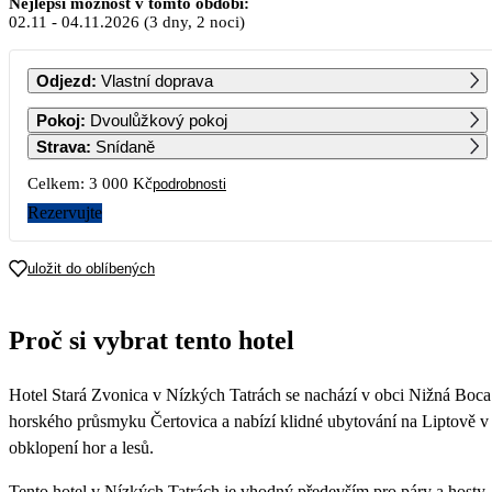
Nejlepší možnost v tomto období:
02.11
-
04.11.2026
(3 dny, 2 noci)
PO
ÚT
ST
ČT
PÁ
SO
NE
Odjezd
:
Vlastní doprava
1
Pokoj
:
Dvoulůžkový pokoj
1 620
Strava
:
Snídaně
2
3
4
5
6
7
8
Celkem:
3 000 Kč
podrobnosti
1 500
1 500
1 500
1 500
1 500
1 500
1 500
Rezervujte
9
10
11
12
13
14
15
1 500
1 500
1 500
1 500
1 500
1 500
1 500
uložit do oblíbených
16
17
18
19
20
21
22
1 500
1 500
1 500
1 500
1 500
1 500
1 500
Proč si vybrat tento hotel
23
24
25
26
27
28
29
1 500
1 500
1 500
1 500
1 500
1 500
1 500
Hotel Stará Zvonica v Nízkých Tatrách se nachází v obci Nižná Boca
30
1 500
horského průsmyku Čertovica a nabízí klidné ubytování na Liptově v
obklopení hor a lesů.
Tento hotel v Nízkých Tatrách je vhodný především pro páry a hosty,