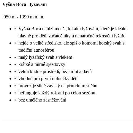
Vyšná Boca
-
lyžování
950 m - 1390 m n. m.
•
Vyšná Boca nabízí menší, lokální lyžování, které je ideální
hlavně pro děti, začátečníky a nenáročné rekreační lyžaře
•
nejde o velké středisko, ale spíš o komorní horský svah s
tradiční atmosférou.
•
malý lyžařský svah s vlekem
•
krátké a mírné sjezdovky
•
velmi klidné prostředí, bez front a davů
•
vhodné pro první obloučky dětí
•
provoz je silně závislý na přírodním sněhu
•
nefunguje každý rok ani po celou sezónu
•
bez umělého zasněžování