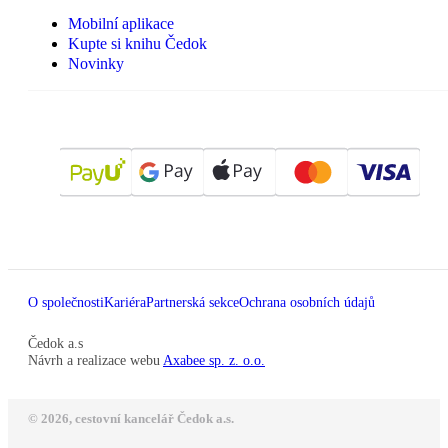
Mobilní aplikace
Kupte si knihu Čedok
Novinky
O společnosti
Kariéra
Partnerská sekce
Ochrana osobních údajů
Čedok a.s
Návrh a realizace webu
Axabee sp. z. o.o.
© 2026, cestovní kancelář Čedok a.s.