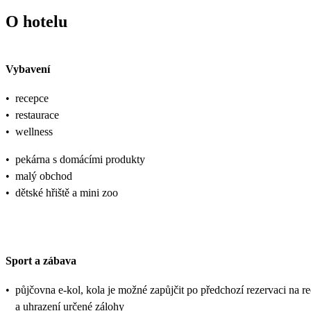
O hotelu
Vybavení
•
recepce
•
restaurace
•
wellness
•
pekárna s domácími produkty
•
malý obchod
•
dětské hřiště a mini zoo
Sport a zábava
•
půjčovna e-kol, kola je možné zapůjčit po předchozí rezervaci na r
a uhrazení určené zálohy