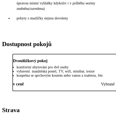
úpravou místní vyhlášky kdykoliv i v průběhu sezóny
změněna/zavedena)
pobyty s mazlíčky nejsou dovoleny
Dostupnost pokojů
Dvoulůžkový pokoj
komfortní ubytování pro dvě osoby
vybavení: manželská postel, TV, wifi, minibar, trezor
koupelna se sprchovým koutem nebo vanou a toaletou, fén
v ceně
Vybrané
Strava