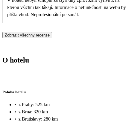
V hotelu nebyli schopni za čtyři dny zprovoznit výřivku, na
kterou všichni tak lákají. Informace o nefunkčnosti na webu by
přišla vhod. Neprofesionální personál.
Zobrazit všechny recenze
O hotelu
Poloha hotelu
•
z Prahy: 525 km
•
z Brna: 320 km
•
z Bratislavy: 280 km