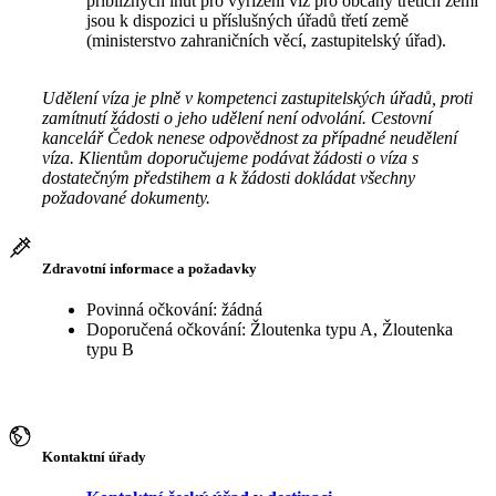
přibližných lhůt pro vyřízení víz pro občany třetích zemí
jsou k dispozici u příslušných úřadů třetí země
(ministerstvo zahraničních věcí, zastupitelský úřad).
Udělení víza je plně v kompetenci zastupitelských úřadů, proti
zamítnutí žádosti o jeho udělení není odvolání. Cestovní
kancelář Čedok nenese odpovědnost za případné neudělení
víza. Klientům doporučujeme podávat žádosti o víza s
dostatečným předstihem a k žádosti dokládat všechny
požadované dokumenty.
Zdravotní informace a požadavky
Povinná očkování: žádná
Doporučená očkování: Žloutenka typu A, Žloutenka
typu B
Kontaktní úřady