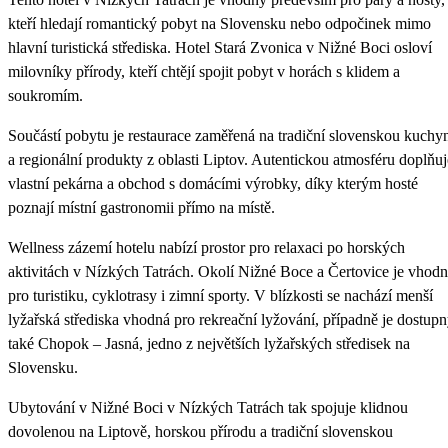
kteří hledají romantický pobyt na Slovensku nebo odpočinek mimo
hlavní turistická střediska. Hotel Stará Zvonica v Nižné Boci osloví
milovníky přírody, kteří chtějí spojit pobyt v horách s klidem a
soukromím.
Součástí pobytu je restaurace zaměřená na tradiční slovenskou kuchy
a regionální produkty z oblasti Liptov. Autentickou atmosféru doplňuj
vlastní pekárna a obchod s domácími výrobky, díky kterým hosté
poznají místní gastronomii přímo na místě.
Wellness zázemí hotelu nabízí prostor pro relaxaci po horských
aktivitách v Nízkých Tatrách. Okolí Nižné Boce a Čertovice je vhod
pro turistiku, cyklotrasy i zimní sporty. V blízkosti se nachází menší
lyžařská střediska vhodná pro rekreační lyžování, případně je dostup
také Chopok – Jasná, jedno z největších lyžařských středisek na
Slovensku.
Ubytování v Nižné Boci v Nízkých Tatrách tak spojuje klidnou
dovolenou na Liptově, horskou přírodu a tradiční slovenskou