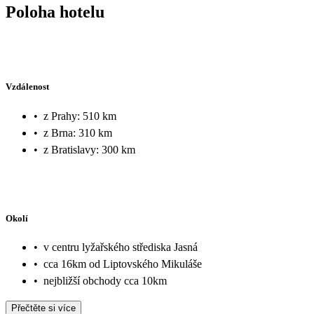
Poloha hotelu
Vzdálenost
•
z Prahy: 510 km
•
z Brna: 310 km
•
z Bratislavy: 300 km
Okolí
•
v centru lyžařského střediska Jasná
•
cca 16km od Liptovského Mikuláše
•
nejbližší obchody cca 10km
Přečtěte si více