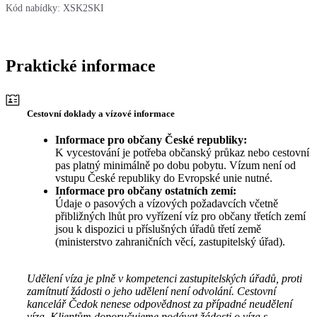
Kód nabídky:
XSK2SKI
Praktické informace
Cestovní doklady a vízové informace
Informace pro občany České republiky:
K vycestování je potřeba občanský průkaz nebo cestovní
pas platný minimálně po dobu pobytu. Vízum není od
vstupu České republiky do Evropské unie nutné.
Informace pro občany ostatních zemí:
Údaje o pasových a vízových požadavcích včetně
přibližných lhůt pro vyřízení víz pro občany třetích zemí
jsou k dispozici u příslušných úřadů třetí země
(ministerstvo zahraničních věcí, zastupitelský úřad).
Udělení víza je plně v kompetenci zastupitelských úřadů, proti
zamítnutí žádosti o jeho udělení není odvolání. Cestovní
kancelář Čedok nenese odpovědnost za případné neudělení
víza. Klientům doporučujeme podávat žádosti o víza s