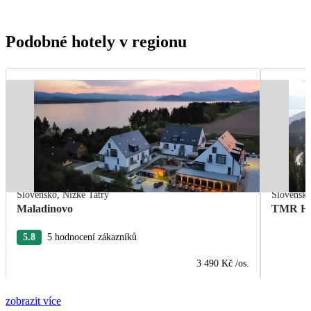
Podobné hotely v regionu
Slovensko
,
Nízké Tatry
Slovensk
Maladinovo
TMR Hot
5.8
5 hodnocení zákazníků
3 490 Kč
/os.
zobrazit více