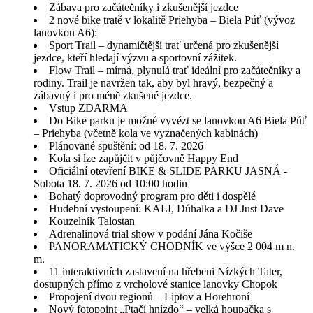
Zábava pro začátečníky i zkušenější jezdce
2 nové bike tratě v lokalitě Priehyba – Biela Púť (vývoz
lanovkou A6):
Sport Trail – dynamičtější trať určená pro zkušenější
jezdce, kteří hledají výzvu a sportovní zážitek.
Flow Trail – mírná, plynulá trať ideální pro začátečníky a
rodiny. Trail je navržen tak, aby byl hravý, bezpečný a
zábavný i pro méně zkušené jezdce.
Vstup ZDARMA
Do Bike parku je možné vyvézt se lanovkou A6 Biela Púť
– Priehyba (včetně kola ve vyznačených kabinách)
Plánované spuštění: od 18. 7. 2026
Kola si lze zapůjčit v půjčovně Happy End
Oficiální otevření BIKE & SLIDE PARKU JASNÁ -
Sobota 18. 7. 2026 od 10:00 hodin
Bohatý doprovodný program pro děti i dospělé
Hudební vystoupení: KALI, Dúhalka a DJ Just Dave
Kouzelník Talostan
Adrenalinová trial show v podání Jána Kočiše
PANORAMATICKÝ CHODNÍK ve výšce 2 004 m n.
m.
11 interaktivních zastavení na hřebeni Nízkých Tater,
dostupných přímo z vrcholové stanice lanovky Chopok
Propojení dvou regionů – Liptov a Horehroní
Nový fotopoint „Ptačí hnízdo“ – velká houpačka s