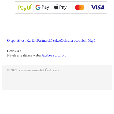
O společnosti
Kariéra
Partnerská sekce
Ochrana osobních údajů
Čedok a.s
Návrh a realizace webu
Axabee sp. z. o.o.
© 2026, cestovní kancelář Čedok a.s.