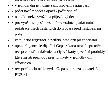
•
v jednom dni je možné zažít lyžování a aquapark
•
počet nocí = počet skipasů / počet vstupů
•
nabídku nelze využít na příjezdový den
•
pro využití skipasů a vstupů do vodních parků nutná
registrace všech cestujících do Gopass před nástupem na
pobyt
•
kartu nebo registraci je potřeba předložit při check-inu
•
upozorňujeme, že digitální Gopass karta nestačí, protože
recepce hostům aktivuje na čipové karty speciální produkty,
které zajistí přechody přes turnikety v jednotlivých
střediscích
•
recepce hotelu může vydat Gopass kartu za poplatek 3
EUR / karta