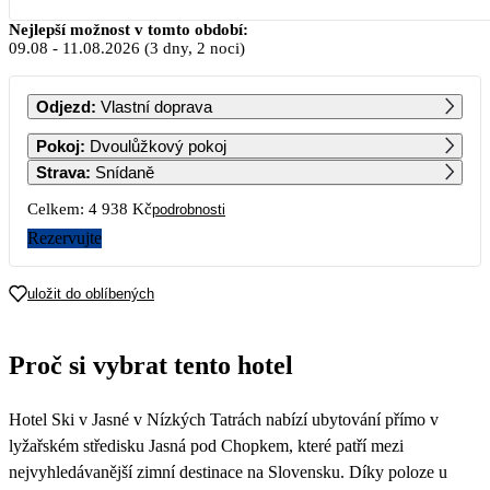
Srpen 2026
Nejlepší možnost v tomto období:
09.08
-
11.08.2026
(3 dny, 2 noci)
PO
ÚT
ST
ČT
PÁ
SO
NE
Odjezd
:
Vlastní doprava
1
2
Pokoj
:
Dvoulůžkový pokoj
Strava
:
Snídaně
3
4
5
6
7
8
9
Celkem:
4 938 Kč
podrobnosti
2 469
Rezervujte
10
11
12
13
14
15
16
2 469
2 469
2 469
2 469
2 469
2 469
2 469
uložit do oblíbených
17
18
19
20
21
22
23
2 469
2 469
2 469
2 469
2 469
2 469
2 469
Proč si vybrat tento hotel
24
25
26
27
28
29
30
2 469
2 469
2 469
2 469
2 469
2 469
2 469
Hotel Ski v Jasné v Nízkých Tatrách nabízí ubytování přímo v
31
2 469
lyžařském středisku Jasná pod Chopkem, které patří mezi
nejvyhledávanější zimní destinace na Slovensku. Díky poloze u