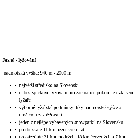
Jasná
-
lyžování
nadmořská výška: 940 m - 2000 m
•
největší středisko na Slovensku
•
nabízí špičkové lyžování pro začínající, pokročilé i zkušené
lyžaře
•
výborné lyžařské podmínky díky nadmořské výšce a
umělému zasněžování
•
jeden z nejlépe vybavených snowparků na Slovensku
•
pro běžkaře 11 km běžeckých tratí.
•
pro sjezdaře 21 km modrých, 18 km červených a 7 km