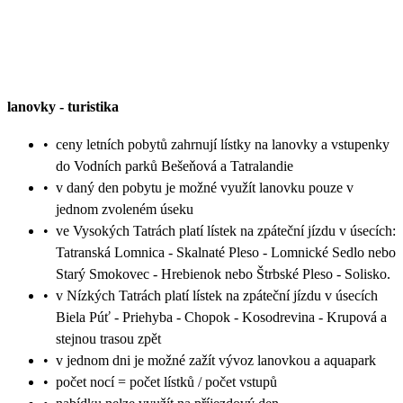
lanovky
-
turistika
•
ceny letních pobytů zahrnují lístky na lanovky a vstupenky
do Vodních parků Bešeňová a Tatralandie
•
v daný den pobytu je možné využít lanovku pouze v
jednom zvoleném úseku
•
ve Vysokých Tatrách platí lístek na zpáteční jízdu v úsecích:
Tatranská Lomnica - Skalnaté Pleso - Lomnické Sedlo nebo
Starý Smokovec - Hrebienok nebo Štrbské Pleso - Solisko.
•
v Nízkých Tatrách platí lístek na zpáteční jízdu v úsecích
Biela Púť - Priehyba - Chopok - Kosodrevina - Krupová a
stejnou trasou zpět
•
v jednom dni je možné zažít vývoz lanovkou a aquapark
•
počet nocí = počet lístků / počet vstupů