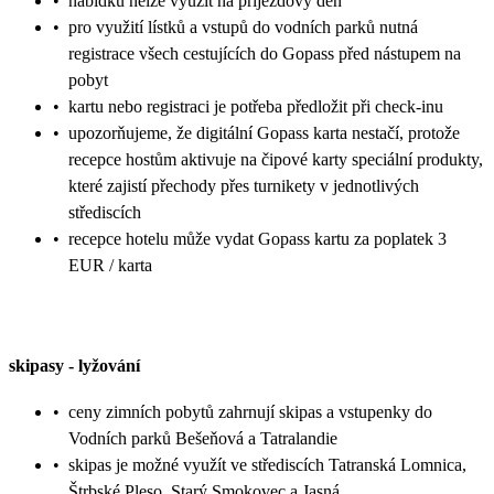
•
nabídku nelze využít na příjezdový den
•
pro využití lístků a vstupů do vodních parků nutná
registrace všech cestujících do Gopass před nástupem na
pobyt
•
kartu nebo registraci je potřeba předložit při check-inu
•
upozorňujeme, že digitální Gopass karta nestačí, protože
recepce hostům aktivuje na čipové karty speciální produkty,
které zajistí přechody přes turnikety v jednotlivých
střediscích
•
recepce hotelu může vydat Gopass kartu za poplatek 3
EUR / karta
skipasy
-
lyžování
•
ceny zimních pobytů zahrnují skipas a vstupenky do
Vodních parků Bešeňová a Tatralandie
•
skipas je možné využít ve střediscích Tatranská Lomnica,
Štrbské Pleso, Starý Smokovec a Jasná