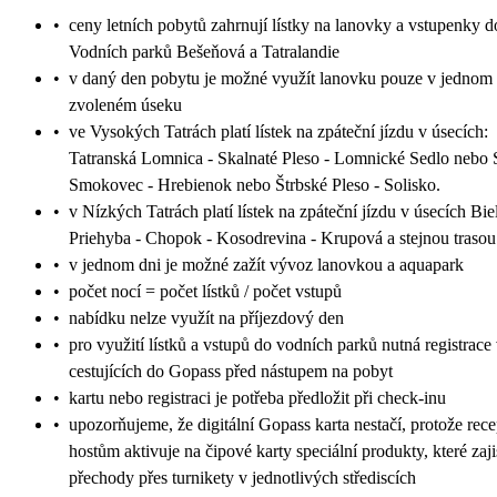
•
ceny letních pobytů zahrnují lístky na lanovky a vstupenky d
Vodních parků Bešeňová a Tatralandie
•
v daný den pobytu je možné využít lanovku pouze v jednom
zvoleném úseku
•
ve Vysokých Tatrách platí lístek na zpáteční jízdu v úsecích:
Tatranská Lomnica - Skalnaté Pleso - Lomnické Sedlo nebo 
Smokovec - Hrebienok nebo Štrbské Pleso - Solisko.
•
v Nízkých Tatrách platí lístek na zpáteční jízdu v úsecích Bie
Priehyba - Chopok - Kosodrevina - Krupová a stejnou trasou
•
v jednom dni je možné zažít vývoz lanovkou a aquapark
•
počet nocí = počet lístků / počet vstupů
•
nabídku nelze využít na příjezdový den
•
pro využití lístků a vstupů do vodních parků nutná registrace
cestujících do Gopass před nástupem na pobyt
•
kartu nebo registraci je potřeba předložit při check-inu
•
upozorňujeme, že digitální Gopass karta nestačí, protože rec
hostům aktivuje na čipové karty speciální produkty, které zaji
přechody přes turnikety v jednotlivých střediscích