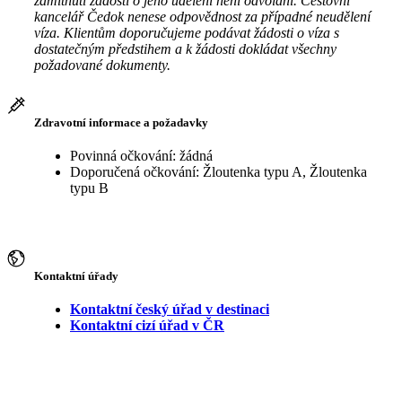
zamítnutí žádosti o jeho udělení není odvolání. Cestovní
kancelář Čedok nenese odpovědnost za případné neudělení
víza. Klientům doporučujeme podávat žádosti o víza s
dostatečným předstihem a k žádosti dokládat všechny
požadované dokumenty.
Zdravotní informace a požadavky
Povinná očkování: žádná
Doporučená očkování: Žloutenka typu A, Žloutenka
typu B
Kontaktní úřady
Kontaktní český úřad v destinaci
Kontaktní cizí úřad v ČR