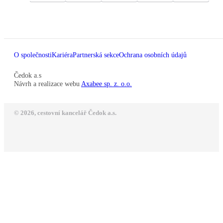
O společnosti
Kariéra
Partnerská sekce
Ochrana osobních údajů
Čedok a.s
Návrh a realizace webu
Axabee sp. z. o.o.
© 2026, cestovní kancelář Čedok a.s.