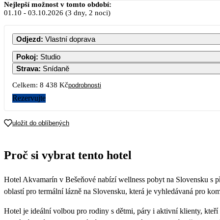
Nejlepší možnost v tomto období:
01.10
-
03.10.2026
(3 dny, 2 noci)
Odjezd
:
Vlastní doprava
Pokoj
:
Studio
Strava
:
Snídaně
Celkem:
8 438 Kč
podrobnosti
Rezervujte
uložit do oblíbených
Proč si vybrat tento hotel
Hotel Akvamarín v Bešeňové nabízí wellness pobyt na Slovensku s p
oblastí pro termální lázně na Slovensku, která je vyhledávaná pro kom
Hotel je ideální volbou pro rodiny s dětmi, páry i aktivní klienty, k