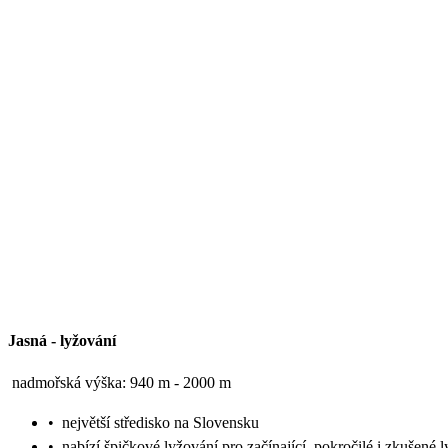
Jasná
-
lyžování
nadmořská výška: 940 m - 2000 m
•
největší středisko na Slovensku
•
nabízí špičkové lyžování pro začínající, pokročilé i zkušené l