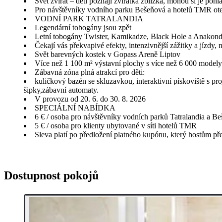
Svět zvířat – děti poznají zvířátka zblízka, mohou si je poh
Pro návštěvníky vodního parku Bešeňová a hotelů TMR otev
VODNÍ PARK TATRALANDIA
Legendární tobogány jsou zpět
Letní tobogány Twister, Kamikadze, Black Hole a Anakonda
Čekají vás překvapivé efekty, intenzivnější zážitky a jízdy
Svět barevných kostek v Gopass Areně Liptov
Více než 1 100 m² výstavní plochy s více než 6 000 mode
Zábavná zóna plná atrakcí pro děti:
kuličkový bazén se skluzavkou, interaktivní pískoviště s
šipky,zábavní automaty.
V provozu od 20. 6. do 30. 8. 2026
SPECIÁLNÍ NABÍDKA
6 € / osoba pro návštěvníky vodních parků Tatralandia a B
5 € / osoba pro klienty ubytované v síti hotelů TMR
Sleva platí po předložení platného kupónu, který hostům p
Dostupnost pokojů