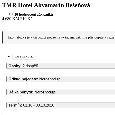
TMR Hotel Akvamarín Bešeňová
6.0
16 hodnocení zákazníků
4 680 Kč
4 219 Kč
Tato nabídka je k dispozici pouze na vyžádání. Jakmile přistoupíte k reze
LAST MINUTE
Osoby
:
2 dospělí
Odkud pojedete
:
Nerozhoduje
Délka pobytu
:
Nerozhoduje
Termín
:
01.10 - 03.10.2026