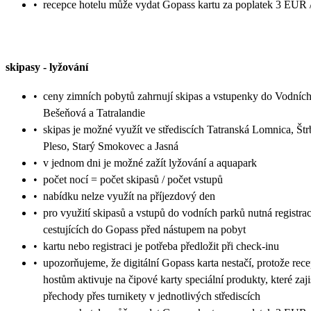
•
recepce hotelu může vydat Gopass kartu za poplatek 3 EUR /
skipasy
-
lyžování
•
ceny zimních pobytů zahrnují skipas a vstupenky do Vodníc
Bešeňová a Tatralandie
•
skipas je možné využít ve střediscích Tatranská Lomnica, Št
Pleso, Starý Smokovec a Jasná
•
v jednom dni je možné zažít lyžování a aquapark
•
počet nocí = počet skipasů / počet vstupů
•
nabídku nelze využít na příjezdový den
•
pro využití skipasů a vstupů do vodních parků nutná registra
cestujících do Gopass před nástupem na pobyt
•
kartu nebo registraci je potřeba předložit při check-inu
•
upozorňujeme, že digitální Gopass karta nestačí, protože rec
hostům aktivuje na čipové karty speciální produkty, které zaji
přechody přes turnikety v jednotlivých střediscích