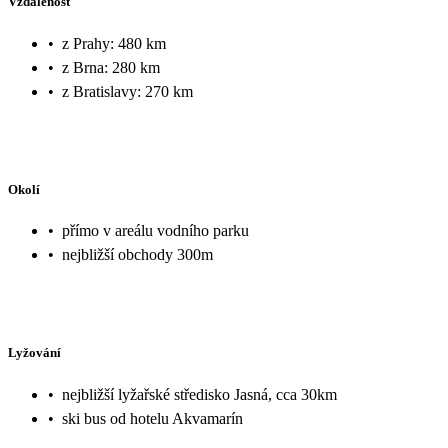
Vzdálenost
•
z Prahy: 480 km
•
z Brna: 280 km
•
z Bratislavy: 270 km
Okolí
•
přímo v areálu vodního parku
•
nejbližší obchody 300m
Lyžování
•
nejbližší lyžařské středisko Jasná, cca 30km
•
ski bus od hotelu Akvamarín