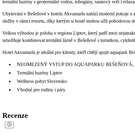
termální bazény s geotermální vodou, tobogány, saunový svět i relax
Ubytování v Bešeňové v hotelu Akvamarín nabízí moderní pokoje a apar
služby v rámci resortu, díky kterým si hosté mohou užít pohodovou d
Velkou výhodou je poloha v regionu Liptov, který patří mezi nejatrak
umožňuje kombinovat termální lázně v Bešeňové s turistikou, cyklistik
Hotel Akvamarín je ideální pro klienty, kteří chtějí spojit aquapark
NEOMEZENÝ VSTUP DO AQUAPARKU BEŠEŇOVÁ, L
Termální bazény Liptov
Wellness pobyt Slovensko
Vhodné pro rodiny i páry
Recenze