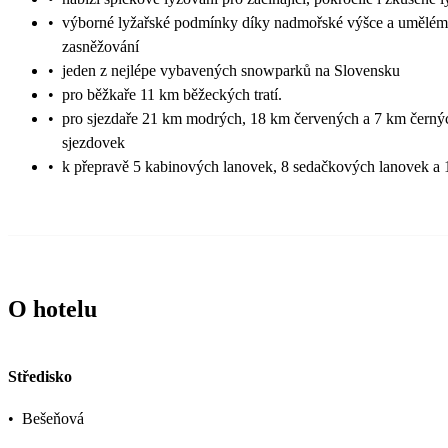
•
výborné lyžařské podmínky díky nadmořské výšce a umělé
zasněžování
•
jeden z nejlépe vybavených snowparků na Slovensku
•
pro běžkaře 11 km běžeckých tratí.
•
pro sjezdaře 21 km modrých, 18 km červených a 7 km černý
sjezdovek
•
k přepravě 5 kabinových lanovek, 8 sedačkových lanovek a 
O hotelu
Středisko
•
Bešeňová