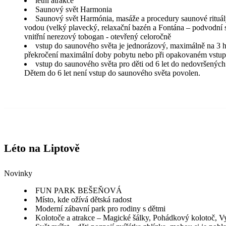
letní atrakce
Saunový svět Harmonia
Saunový svět Harmónia, masáže a procedury saunové rituály,
vodou (velký plavecký, relaxační bazén a Fontána – podvodní s
vnitřní nerezový tobogan - otevřený celoročně
vstup do saunového světa je jednorázový, maximálně na 3 h
překročení maximální doby pobytu nebo při opakovaném vstupu
vstup do saunového světa pro děti od 6 let do nedovršených
Dětem do 6 let není vstup do saunového světa povolen.
Léto na Liptově
Novinky
FUN PARK BEŠEŇOVÁ
Místo, kde ožívá dětská radost
Moderní zábavní park pro rodiny s dětmi
Kolotoče a atrakce – Magické šálky, Pohádkový kolotoč, Vy