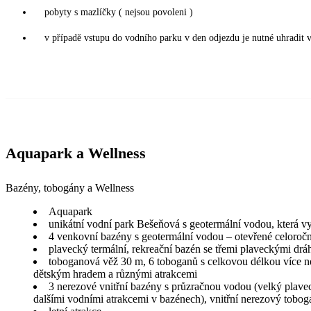
pobyty s mazlíčky ( nejsou povoleni )
v případě vstupu do vodního parku v den odjezdu je nutné uhradit 
Aquapark a Wellness
Bazény, tobogány a Wellness
Aquapark
unikátní vodní park Bešeňová s geotermální vodou, která v
4 venkovní bazény s geotermální vodou – otevřené celoročn
plavecký termální, rekreační bazén se třemi plaveckými dr
toboganová věž 30 m, 6 toboganů s celkovou délkou více ne
dětským hradem a různými atrakcemi
3 nerezové vnitřní bazény s průzračnou vodou (velký plavec
dalšími vodními atrakcemi v bazénech), vnitřní nerezový tobog