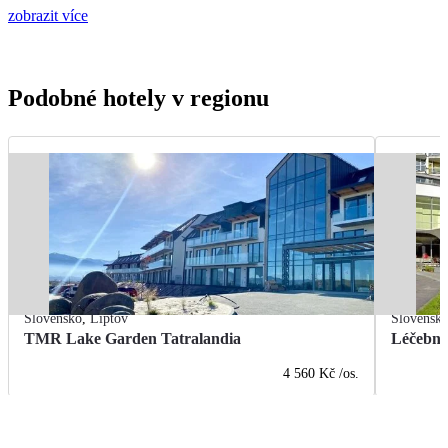
zobrazit více
Podobné hotely v regionu
Slovensko
,
Liptov
Slovensk
TMR Lake Garden Tatralandia
Léčebn
4 560 Kč
/os.