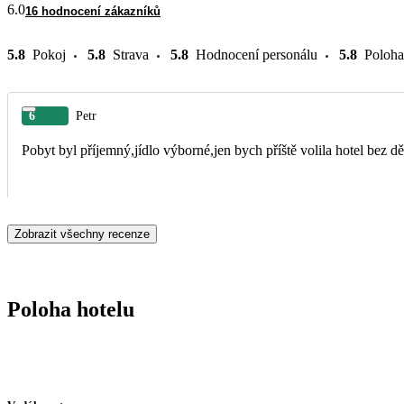
6.0
16 hodnocení zákazníků
5.8
Pokoj
5.8
Strava
5.8
Hodnocení personálu
5.8
Poloha
6
Petr
Pobyt byl příjemný,jídlo výborné,jen bych příště volila hotel bez d
Zobrazit všechny recenze
Poloha hotelu