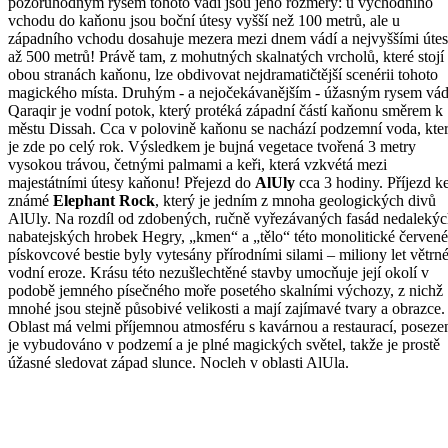
pozoruhodným rysem tohoto vádí jsou jeho rozměry: u východního
vchodu do kaňonu jsou boční útesy vyšší než 100 metrů, ale u
západního vchodu dosahuje mezera mezi dnem vádí a nejvyššími úte
až 500 metrů! Právě tam, z mohutných skalnatých vrcholů, které stojí
obou stranách kaňonu, lze obdivovat nejdramatičtější scenérii tohoto
magického místa. Druhým - a nejočekávanějším - úžasným rysem vád
Qaraqir je vodní potok, který protéká západní částí kaňonu směrem k
městu Dissah. Cca v polovině kaňonu se nachází podzemní voda, kte
je zde po celý rok. Výsledkem je bujná vegetace tvořená 3 metry
vysokou trávou, četnými palmami a keři, která vzkvétá mezi
majestátními útesy kaňonu! Přejezd do
AlUly
cca 3 hodiny. Příjezd k
známé
Elephant Rock
, který je jedním z mnoha geologických divů
AlUly. Na rozdíl od zdobených, ručně vyřezávaných fasád nedaleký
nabatejských hrobek Hegry, „kmen“ a „tělo“ této monolitické červené
pískovcové bestie byly vytesány přírodními silami – miliony let větrné
vodní eroze. Krásu této nezušlechtěné stavby umocňuje její okolí v
podobě jemného písečného moře posetého skalními výchozy, z nichž
mnohé jsou stejně působivé velikosti a mají zajímavé tvary a obrazce.
Oblast má velmi příjemnou atmosféru s kavárnou a restaurací, poseze
je vybudováno v podzemí a je plné magických světel, takže je prostě
úžasné sledovat západ slunce. Nocleh v oblasti AlUla.