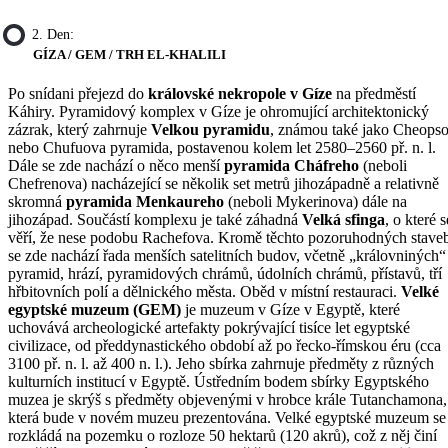
2. Den:
GÍZA / GEM / TRH EL-KHALILI
Po snídani přejezd do
královské nekropole v Gíze
na předměstí
Káhiry. Pyramidový komplex v Gíze je ohromující architektonický
zázrak, který zahrnuje
Velkou pyramidu
, známou také jako Cheops
nebo Chufuova pyramida, postavenou kolem let 2580–2560 př. n. l.
Dále se zde nachází o něco menší
pyramida Cháfreho
(neboli
Chefrenova) nacházející se několik set metrů jihozápadně a relativně
skromná
pyramida Menkaureho
(neboli Mykerinova) dále na
jihozápad. Součástí komplexu je také záhadná
Velká sfinga
, o které s
věří, že nese podobu Rachefova. Kromě těchto pozoruhodných stave
se zde nachází řada menších satelitních budov, včetně „královniných“
pyramid, hrází, pyramidových chrámů, údolních chrámů, přístavů, tří
hřbitovních polí a dělnického města. Oběd v místní restauraci.
Velké
egyptské muzeum (GEM)
je muzeum v Gíze v Egyptě, které
uchovává archeologické artefakty pokrývající tisíce let egyptské
civilizace, od předdynastického období až po řecko-římskou éru (cca
3100 př. n. l. až 400 n. l.). Jeho sbírka zahrnuje předměty z různých
kulturních institucí v Egyptě. Ústředním bodem sbírky Egyptského
muzea je skrýš s předměty objevenými v hrobce krále Tutanchamona,
která bude v novém muzeu prezentována. Velké egyptské muzeum se
rozkládá na pozemku o rozloze 50 hektarů (120 akrů), což z něj činí