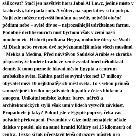
sáňkovat? Stačí jen navštívit horu Jabal Al Lawz, jediné místo v
království, kde padá sníh. A vůbec, na superlativy si tu potrpí.
Najít zde můžete nejvyšší fontánu na světě, největší otočné
pódium nebo – světě div se – nejrozsáhlejší udržitelnou farmu.
Podobně dechberoucích míst bychom však v zemi našli
mnohem víc. Historií protkaná Hegra, mohutné útesy ve Wadi
Al Disah nebo rovnou dvě nejvýznamnější místa všech muslimů
– Mekka a Medína. Před návštěvou Saúdské Arábie se zkrátka
připravte, že budete bradu ze země zvedat hned několikrát
denně. K tomu poznejte hlavní město Egypta a centrum
arabského světa. Káhira patří se svými více než 17 miliony
obyvatel mezi 10 nejlidnatějších měst světa. To s sebou přináší
samozřejmě i hrstku negativních dopadů v čele s hlukem a
smogem. Unikátní směsice kultur, barev, nářečí a
architektonických stylů však umí v lidech vytvořit závislost.
Propadnete jí taky? Pokud jste v Egyptě poprvé, čeká vás
pořádné překvapení. Pyramidy v Gíze totiž nenajdete někde
daleko v poušti, ale na samé hranici Káhiry asi 15 kilometrů od
centra. Těžko si tak představit lepší odrazový můstek pro