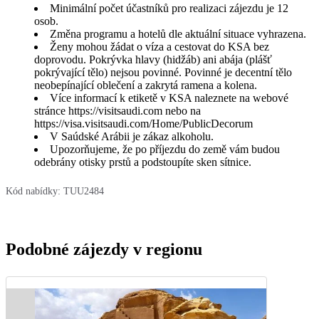
Minimální počet účastníků pro realizaci zájezdu je 12
osob.
Změna programu a hotelů dle aktuální situace vyhrazena.
Ženy mohou žádat o víza a cestovat do KSA bez
doprovodu. Pokrývka hlavy (hidžáb) ani abája (plášť
pokrývající tělo) nejsou povinné. Povinné je decentní tělo
neobepínající oblečení a zakrytá ramena a kolena.
Více informací k etiketě v KSA naleznete na webové
stránce https://visitsaudi.com nebo na
https://visa.visitsaudi.com/Home/PublicDecorum
V Saúdské Arábii je zákaz alkoholu.
Upozorňujeme, že po příjezdu do země vám budou
odebrány otisky prstů a podstoupíte sken sítnice.
Kód nabídky:
TUU2484
Podobné zájezdy v regionu