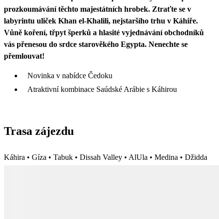
prozkoumávání těchto majestátních hrobek. Ztraťte se v
labyrintu uliček Khan el-Khalili, nejstaršího trhu v Káhiře.
Vůně koření, třpyt šperků a hlasité vyjednávání obchodníků
vás přenesou do srdce starověkého Egypta. Nenechte se
přemlouvat!
Novinka v nabídce Čedoku
Atraktivní kombinace Saúdské Arábie s Káhirou
Trasa zájezdu
Káhira • Gíza • Tabuk • Dissah Valley • AlUla • Medina • Džidda