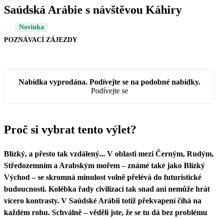
Saúdská Arábie s návštěvou Káhiry
Novinka
POZNÁVACÍ ZÁJEZDY
Nabídka vyprodána. Podívejte se na podobné nabídky.
Podívejte se
Proč si vybrat tento výlet?
Blízký, a přesto tak vzdálený... V oblasti mezi Černým, Rudým,
Středozemním a Arabským mořem – známé také jako Blízký
Východ – se skromná minulost volně přelévá do futuristické
budoucnosti. Kolébka řady civilizací tak snad ani nemůže hrát
vícero kontrasty. V Saúdské Arábii totiž překvapení číhá na
každém rohu. Schválně – věděli jste, že se tu dá bez problému