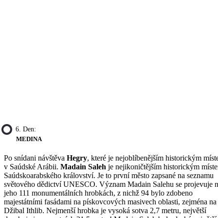
6. Den:
MEDINA
Po snídani návštěva
Hegry
, které je nejoblíbenějším historickým mís
v Saúdské Arábii.
Madain Saleh
je nejikoničtějším historickým míst
Saúdskoarabského království. Je to první město zapsané na seznamu
světového dědictví UNESCO. Význam Madain Salehu se projevuje 
jeho 111 monumentálních hrobkách, z nichž 94 bylo zdobeno
majestátními fasádami na pískovcových masivech oblasti, zejména na
Džibal Ithlib. Nejmenší hrobka je vysoká sotva 2,7 metru, největší