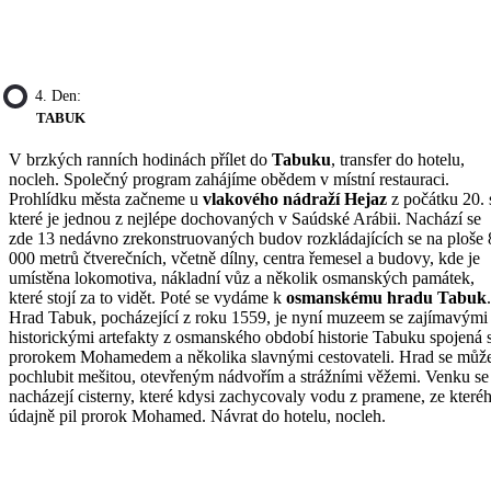
4. Den:
TABUK
V brzkých ranních hodinách přílet do
Tabuku
, transfer do hotelu,
nocleh. Společný program zahájíme obědem v místní restauraci.
Prohlídku města začneme u
vlakového nádraží Hejaz
z počátku 20. s
které je jednou z nejlépe dochovaných v Saúdské Arábii. Nachází se
zde 13 nedávno zrekonstruovaných budov rozkládajících se na ploše 
000 metrů čtverečních, včetně dílny, centra řemesel a budovy, kde je
umístěna lokomotiva, nákladní vůz a několik osmanských památek,
které stojí za to vidět. Poté se vydáme k
osmanskému hradu Tabuk
.
Hrad Tabuk, pocházející z roku 1559, je nyní muzeem se zajímavými
historickými artefakty z osmanského období historie Tabuku spojená 
prorokem Mohamedem a několika slavnými cestovateli. Hrad se můž
pochlubit mešitou, otevřeným nádvořím a strážními věžemi. Venku se
nacházejí cisterny, které kdysi zachycovaly vodu z pramene, ze které
údajně pil prorok Mohamed. Návrat do hotelu, nocleh.