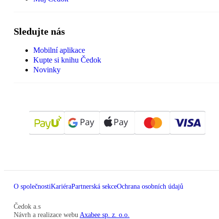
Sledujte nás
Mobilní aplikace
Kupte si knihu Čedok
Novinky
O společnosti
Kariéra
Partnerská sekce
Ochrana osobních údajů
Čedok a.s
Návrh a realizace webu
Axabee sp. z. o.o.