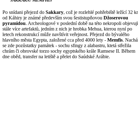
SAKKARA / MEMPHIS
Po snídani přejezd do
Sakkary
, což je rozlehlé pohřebiště ležící 32 
od Káhiry je známé především svou šestistupňovou
Džoserovou
pyramidou
. Archeologové v poslední době na této nekropoli objevuj
stále více artefaktů, jedním z nich je hrobka Mehua, kterou nyní po
letech rekonstrukcí může navštívit veřejnost. Přejezd do bývalého
hlavního města Egypta, založené cca před 4000 lety -
Memfis
. Nachá
se zde pozůstatky památek - sochu sfingy z alabastru, ktetá střežila
chrám či obrovské torzo sochy egyptského krále Ramsese II. Během
dne oběd, transfer na letiště a přelet do Saúdské Arábie.