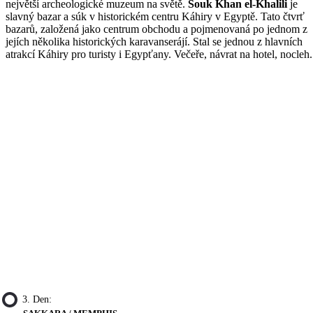
největší archeologické muzeum na světě.
Souk Khan el-Khalili
je
slavný bazar a súk v historickém centru Káhiry v Egyptě. Tato čtvrť
bazarů, založená jako centrum obchodu a pojmenovaná po jednom z
jejích několika historických karavanserájí. Stal se jednou z hlavních
atrakcí Káhiry pro turisty i Egypťany. Večeře, návrat na hotel, nocleh.
3. Den: