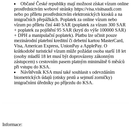
Občané České republiky mají možnost získat vízum online
prostřednictvím webové stránky https://visa.visitsaudi.com
nebo po příletu prostřednictvím elektronických kiosků a na
imigračních přepážkách. Poplatek za online vízum nebo
vízum po příletu činí 440 SAR (poplatek za vízum 300 SAR
+ poplatek za pojištění 95 SAR (krytí do výše 100000 SAR)
+ DPH a manipulační poplatek). Platbu lze učinit pouze
mezinárodní platební kreditní či debetní kartou MasterCard,
Visa, American Express, UnionPay a ApplePay. O
krátkodobé turistické vízum může požádat osoba starší 18 let
(osoby mladší 18 let musí být doprovázeny zákonným
zástupcem) s cestovním pasem platným minimálně 6 měsíců
při vstupu do KSA.
Návštěvník KSA musí také souhlasit s odevzdáním
biometrických údajů (otisky prstů a sejmutí zorničky)
imigračními úředníky po příjezdu do KSA.
Informace: