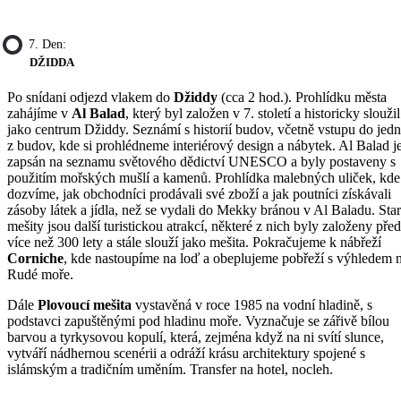
7. Den:
DŽIDDA
Po snídani odjezd vlakem do
Džiddy
(cca 2 hod.). Prohlídku města
zahájíme v
Al Balad
, který byl založen v 7. století a historicky sloužil
jako centrum Džiddy. Seznámí s historií budov, včetně vstupu do jed
z budov, kde si prohlédneme interiérový design a nábytek. Al Balad j
zapsán na seznamu světového dědictví UNESCO a byly postaveny s
použitím mořských mušlí a kamenů. Prohlídka malebných uliček, kde
dozvíme, jak obchodníci prodávali své zboží a jak poutníci získávali
zásoby látek a jídla, než se vydali do Mekky bránou v Al Baladu. Sta
mešity jsou další turistickou atrakcí, některé z nich byly založeny před
více než 300 lety a stále slouží jako mešita. Pokračujeme k nábřeží
Corniche
, kde nastoupíme na loď a obeplujeme pobřeží s výhledem 
Rudé moře.
Dále
Plovoucí mešita
vystavěná v roce 1985 na vodní hladině, s
podstavci zapuštěnými pod hladinu moře. Vyznačuje se zářivě bílou
barvou a tyrkysovou kopulí, která, zejména když na ni svítí slunce,
vytváří nádhernou scenérii a odráží krásu architektury spojené s
islámským a tradičním uměním. Transfer na hotel, nocleh.