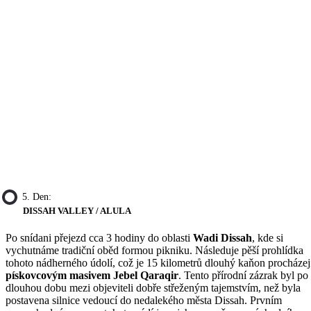
5. Den:
DISSAH VALLEY / ALULA
Po snídani přejezd cca 3 hodiny do oblasti
Wadi Dissah
, kde si
vychutnáme tradiční oběd formou pikniku. Následuje pěší prohlídka
tohoto nádherného údolí, což je 15 kilometrů dlouhý kaňon procházej
pískovcovým masivem Jebel Qaraqir
. Tento přírodní zázrak byl po
dlouhou dobu mezi objeviteli dobře střeženým tajemstvím, než byla
postavena silnice vedoucí do nedalekého města Dissah. Prvním