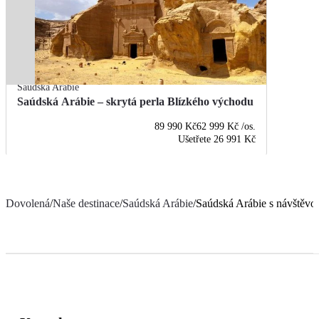
Saúdská Arábie
Saúdská Arábie – skrytá perla Blízkého východu
89 990 Kč
62 999 Kč
/os.
Ušetřete
26 991 Kč
Dovolená
/
Naše destinace
/
Saúdská Arábie
/
Saúdská Arábie s návštěvo