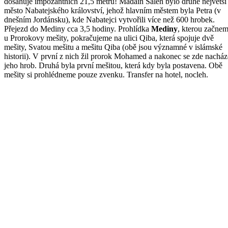
dosahuje impozantních 21,5 metru! Madain Saleh bylo druhé největší
město Nabatejského království, jehož hlavním městem byla Petra (v
dnešním Jordánsku), kde Nabatejci vytvořili více než 600 hrobek.
Přejezd do Mediny cca 3,5 hodiny. Prohlídka
Mediny
, kterou začne
u Prorokovy mešity, pokračujeme na ulici Qiba, která spojuje dvě
mešity, Svatou mešitu a mešitu Qiba (obě jsou významné v islámské
historii). V první z nich žil prorok Mohamed a nakonec se zde nacház
jeho hrob. Druhá byla první mešitou, která kdy byla postavena. Obě
mešity si prohlédneme pouze zvenku. Transfer na hotel, nocleh.