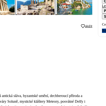
O
Le
P
S
Ce
uložit
Re
 antická sláva, byzantské umění, dechberoucí příroda a
váry Soluně, mystické kláštery Meteory, posvátné Delfy i