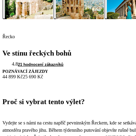
Řecko
Ve stínu řeckých bohů
4.8
21 hodnocení zákazníků
POZNÁVACÍ ZÁJEZDY
44 899 Kč
25 690 Kč
Proč si vybrat tento výlet?
Vydejte se s námi na cestu napříč pevninským Řeckem, kde se setkává
atmosféra pravého jihu. Během týdenního putování objevíte rušné bul