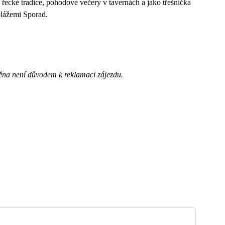
cké tradice, pohodové večery v tavernách a jako třešnička
plážemi Sporad.
ěna není důvodem k reklamaci zájezdu.