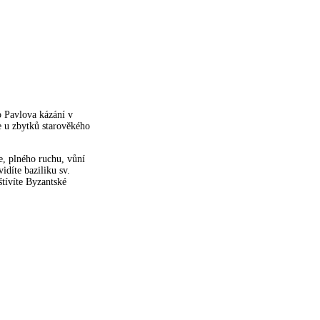
o Pavlova kázání v
e u zbytků starověkého
e, plného ruchu, vůní
idíte baziliku sv.
tívíte Byzantské