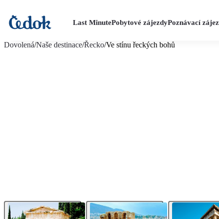
Last Minute
Pobytové zájezdy
Poznávací záje
více fotografií (14)
Dovolená
/
Naše destinace
/
Řecko
/
Ve stínu řeckých bohů