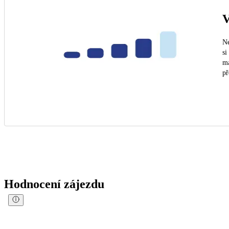
V
Ne
si
ma
př
Hodnocení zájezdu