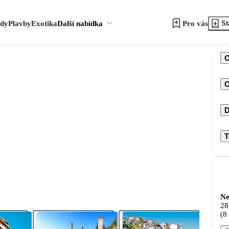
zdy
Plavby
Exotika
Další nabídka
Pro vás
St
O
D
T
Ne
28
(8