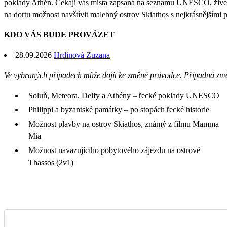
poklady Athén. Čekají vás místa zapsaná na seznamu UNESCO, živé ře
na dortu možnost navštívit malebný ostrov Skiathos s nejkrásnějšími 
KDO VÁS BUDE PROVÁZET
28.09.2026
Hrdinová Zuzana
Ve vybraných případech může dojít ke změně průvodce. Případná zm
Soluň, Meteora, Delfy a Athény – řecké poklady UNESCO
Philippi a byzantské památky – po stopách řecké historie
Možnost plavby na ostrov Skiathos, známý z filmu Mamma
Mia
Možnost navazujícího pobytového zájezdu na ostrově
Thassos (2v1)