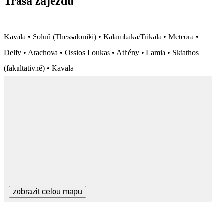
Trasa zájezdu
Kavala • Soluň (Thessaloniki) • Kalambaka/Trikala • Meteora •
Delfy • Arachova • Ossios Loukas • Athény • Lamia • Skiathos
(fakultativně) • Kavala
zobrazit celou mapu