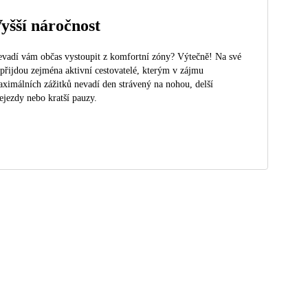
yšší náročnost
vadí vám občas vystoupit z komfortní zóny? Výtečně! Na své
 přijdou zejména aktivní cestovatelé, kterým v zájmu
ximálních zážitků nevadí den strávený na nohou, delší
ejezdy nebo kratší pauzy.