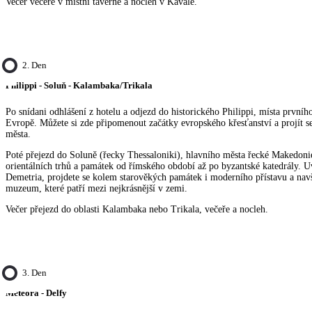
Večer večeře v místní taverně a nocleh v Kavale.
2. Den
Philippi - Soluň - Kalambaka/Trikala
Po snídani odhlášení z hotelu a odjezd do historického Philippi, místa prvníh
Evropě. Můžete si zde připomenout začátky evropského křesťanství a projít s
města.
Poté přejezd do Soluně (řecky Thessaloniki), hlavního města řecké Makedoni
orientálních trhů a památek od římského období až po byzantské katedrály. Uv
Demetria, projdete se kolem starověkých památek i moderního přístavu a navš
muzeum, které patří mezi nejkrásnější v zemi.
Večer přejezd do oblasti Kalambaka nebo Trikala, večeře a nocleh.
3. Den
Meteora - Delfy