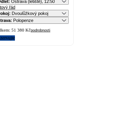
dlet
:
Ostrava (letiště), 12:50
tový řád
okoj
:
Dvoulůžkový pokoj
trava
:
Polopenze
lkem:
51 380 Kč
podrobnosti
zervujte