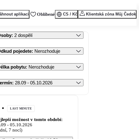
áhnout aplikaci
Oblíbené
CS / Kč
Klientská zóna Můj Čedok
Osoby
:
2 dospělí
dkud pojedete
:
Nerozhoduje
élka pobytu
:
Nerozhoduje
ermín
:
28.09 - 05.10.2026
LAST MINUTE
jlepší možnost v tomto období:
.09
-
05.10.2026
 dní, 7 nocí)