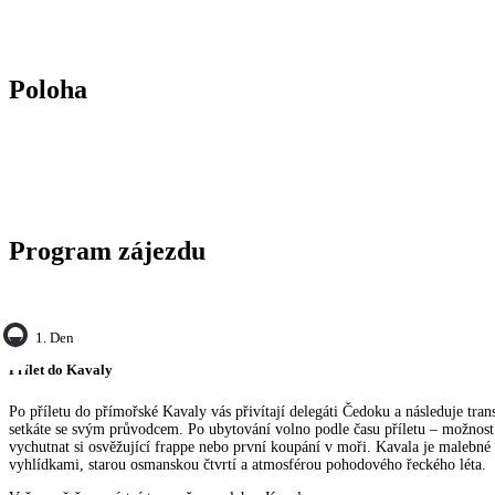
Poloha
Program zájezdu
1. Den
Přílet do Kavaly
Po příletu do přímořské Kavaly vás přivítají delegáti Čedoku a následuje trans
setkáte se svým průvodcem. Po ubytování volno podle času příletu – možnost 
vychutnat si osvěžující frappe nebo první koupání v moři. Kavala je malebné
vyhlídkami, starou osmanskou čtvrtí a atmosférou pohodového řeckého léta.