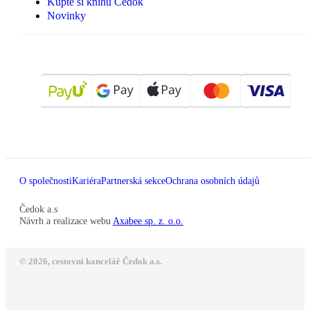
Kupte si knihu Čedok
Novinky
O společnosti
Kariéra
Partnerská sekce
Ochrana osobních údajů
Čedok a.s
Návrh a realizace webu
Axabee sp. z. o.o.
© 2026, cestovní kancelář Čedok a.s.