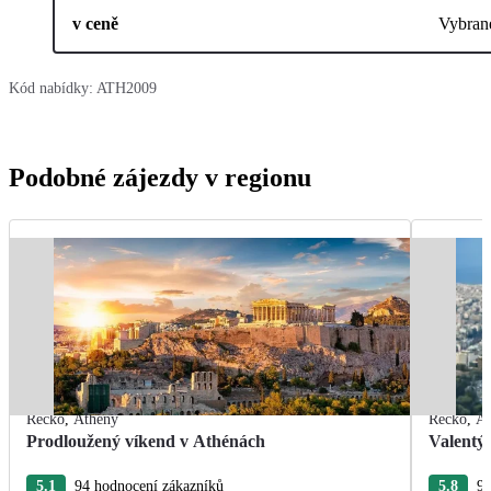
v ceně
Vybran
Kód nabídky:
ATH2009
Podobné zájezdy v regionu
Řecko
,
Athény
Řecko
,
At
Prodloužený víkend v Athénách
Valentý
5.1
94 hodnocení zákazníků
5.8
9 