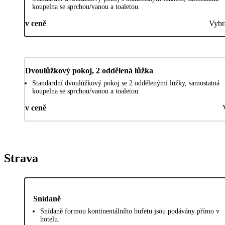
koupelna se sprchou/vanou a toaletou.
v ceně
Vybr
Dvoulůžkový pokoj, 2 oddělená lůžka
Standardní dvoulůžkový pokoj se 2 oddělenými lůžky, samostatná
koupelna se sprchou/vanou a toaletou.
v ceně
Strava
Snídaně
Snídaně formou kontinentálního bufetu jsou podávány přímo v
hotelu.