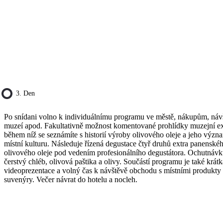
3. Den
Po snídani volno k individuálnímu programu ve městě, nákupům, ná
muzeí apod. Fakultativně možnost komentované prohlídky muzejní e
během níž se seznámíte s historií výroby olivového oleje a jeho výz
místní kulturu. Následuje řízená degustace čtyř druhů extra panenské
olivového oleje pod vedením profesionálního degustátora. Ochutnávk
čerstvý chléb, olivová paštika a olivy. Součástí programu je také krátk
videoprezentace a volný čas k návštěvě obchodu s místními produkty
suvenýry. Večer návrat do hotelu a nocleh.