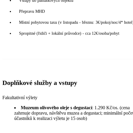
Vstupy do památkových objektů
Přepravu MHD
Místní pobytovou taxu (v listopadu - březnu: 3€/pokoj/noc/4* hotel
Spropitné (řidiči + lokální průvodce) - cca 12€/osoba/pobyt
Doplňkové služby a vstupy
Fakultativní výlety
Muzeum olivového oleje s degustací
: 1.290 Kč/os. (cena
zahrnuje dopravu, návštěvu muzea a degustaci; minimální poče
účastníků k realizaci výletu je 15 osob)