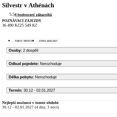
Silvestr v Athénách
5.5
4 hodnocení zákazníků
POZNÁVACÍ ZÁJEZDY
36 490 Kč
25 549 Kč
FIRST MINUTE
ZIMA 2026/2027
Osoby
:
2 dospělí
Odkud pojedete
:
Nerozhoduje
Délka pobytu
:
Nerozhoduje
Termín
:
30.12 - 02.01.2027
Prosinec 2026
Nejlepší možnost v tomto období:
30.12
-
02.01.2027
(4 dny, 3 noci)
PO
ÚT
ST
ČT
PÁ
SO
NE