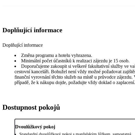
Doplňující informace
Doplňující informace
Změna programu a hotelu vyhrazena.
Minimální počet účastníků k realizaci zájezdu je 15 osob.
Doporučujeme zakoupit si veškeré fakultativní služby ve va
cestovní kanceláři. Bohužel není vždy možné požadovat zajiště
finanční vyrovnání těchto služeb na místě u průvodce zájezdu.
případě, že k nákupu dojde, požadujte vždy doklad o zaplacení
Dostupnost pokojů
Dvoulůžkový pokoj
Standardní dvoulůžkový pokoj s manželským lůžkem, samostatná