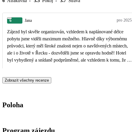
6
Atraktivita
3.5
Pokoj
3.7
Strava
pro 2025
6
Jana
Zájezd byl skvěle organizován, vzhledem k naplánované délce
pobytu jsme viděli maximum možného. Hlavně díky výbornému
průvodci, který měl široké znalosti nejen o navštívených místech,
ale i o životě v Řecku - dozvěděli jsme se opravdu hodně! Hotel
byl vybydlený a snídaně podprůměrné, ale vzhledem k tomu, že to
byl poznávací zájezd a na hotelu jsme v podstatě jen přespali, to
moc nevadilo.
Zobrazit všechny recenze
Poloha
Program zájezdu