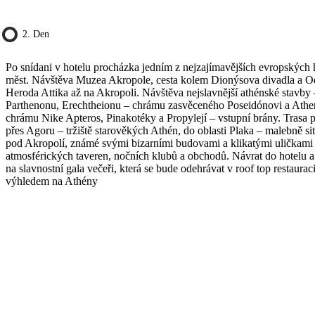
2. Den
Po snídani v hotelu procházka jedním z nejzajímavějších evropských 
měst. Návštěva Muzea Akropole, cesta kolem Dionýsova divadla a 
Heroda Attika až na Akropoli. Návštěva nejslavnější athénské stavby 
Parthenonu, Erechtheionu – chrámu zasvěceného Poseidónovi a Athe
chrámu Nike Apteros, Pinakotéky a Propylejí – vstupní brány. Trasa 
přes Agoru – tržiště starověkých Athén, do oblasti Plaka – malebně s
pod Akropolí, známé svými bizarními budovami a klikatými uličkami
atmosférických taveren, nočních klubů a obchodů. Návrat do hotelu a
na slavnostní gala večeři, která se bude odehrávat v roof top restauraci
výhledem na Athény