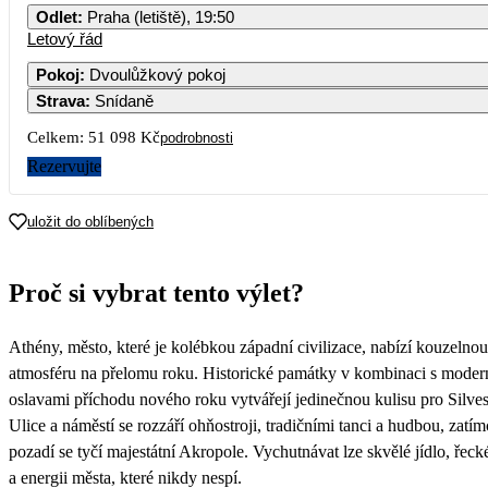
Odlet
:
Praha (letiště), 19:50
Letový řád
1
2
3
4
5
6
Pokoj
:
Dvoulůžkový pokoj
Strava
:
Snídaně
7
8
9
10
11
12
13
Celkem:
51 098 Kč
podrobnosti
14
15
16
17
18
19
20
Rezervujte
21
22
23
24
25
26
27
uložit do oblíbených
28
29
30
31
Proč si vybrat tento výlet?
25 549
Athény, město, které je kolébkou západní civilizace, nabízí kouzelnou
atmosféru na přelomu roku. Historické památky v kombinaci s moder
oslavami příchodu nového roku vytvářejí jedinečnou kulisu pro Silves
Ulice a náměstí se rozzáří ohňostroji, tradičními tanci a hudbou, zatí
pozadí se tyčí majestátní Akropole. Vychutnávat lze skvělé jídlo, řeck
a energii města, které nikdy nespí.