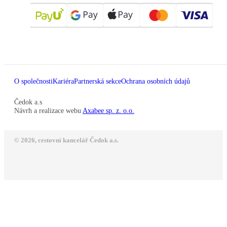
O společnosti
Kariéra
Partnerská sekce
Ochrana osobních údajů
Čedok a.s
Návrh a realizace webu
Axabee sp. z. o.o.
© 2026, cestovní kancelář Čedok a.s.