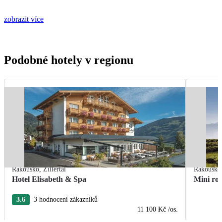
zobrazit více
Podobné hotely v regionu
Rakousko
,
Zillertal
Rakousko
Hotel Elisabeth & Spa
Mini ro
3.6
3 hodnocení zákazníků
11 100 Kč
/os.