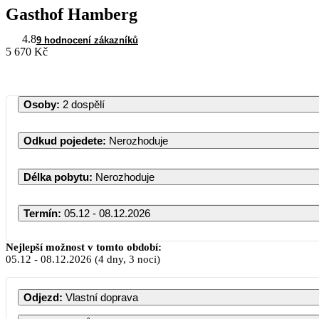
Gasthof Hamberg
4.8
9 hodnocení zákazníků
5 670 Kč
Osoby
:
2 dospělí
Odkud pojedete
:
Nerozhoduje
Délka pobytu
:
Nerozhoduje
Termín
:
05.12 - 08.12.2026
Nejlepší možnost v tomto období:
05.12
-
08.12.2026
(4 dny, 3 noci)
PO
ÚT
S
Odjezd
:
Vlastní doprava
1