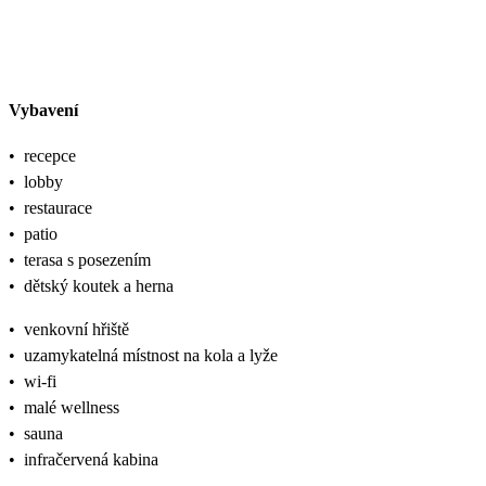
Vybavení
•
recepce
•
lobby
•
restaurace
•
patio
•
terasa s posezením
•
dětský koutek a herna
•
venkovní hřiště
•
uzamykatelná místnost na kola a lyže
•
wi-fi
•
malé wellness
•
sauna
•
infračervená kabina