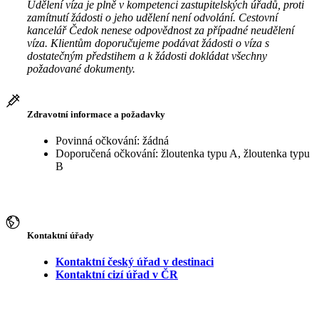
Udělení víza je plně v kompetenci zastupitelských úřadů, proti
zamítnutí žádosti o jeho udělení není odvolání. Cestovní
kancelář Čedok nenese odpovědnost za případné neudělení
víza. Klientům doporučujeme podávat žádosti o víza s
dostatečným předstihem a k žádosti dokládat všechny
požadované dokumenty.
Zdravotní informace a požadavky
Povinná očkování: žádná
Doporučená očkování: žloutenka typu A, žloutenka typu
B
Kontaktní úřady
Kontaktní český úřad v destinaci
Kontaktní cizí úřad v ČR