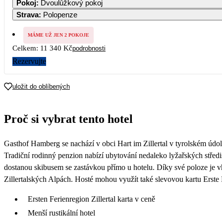
Pokoj
:
Dvoulůžkový pokoj
Strava
:
Polopenze
7
8
5 670
5 670
5 
MÁME UŽ JEN 2 POKOJE
Celkem:
11 340 Kč
podrobnosti
14
15
1
5 670
5 670
Rezervujte
21
22
2
uložit do oblíbených
28
29
3
Proč si vybrat tento hotel
Gasthof Hamberg se nachází v obci Hart im Zillertal v tyrolském údolí
Tradiční rodinný penzion nabízí ubytování nedaleko lyžařských střed
dostanou skibusem se zastávkou přímo u hotelu. Díky své poloze je v
Zillertalských Alpách. Hosté mohou využít také slevovou kartu Erste F
Ersten Ferienregion Zillertal karta v ceně
Menší rustikální hotel