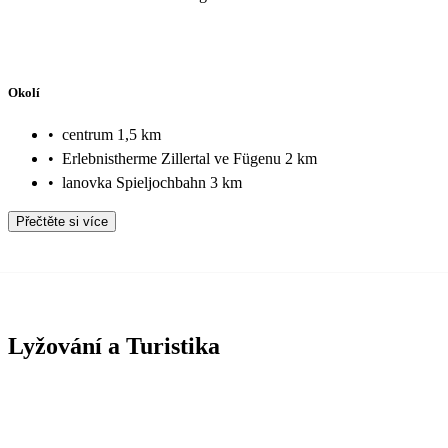
Okolí
•
centrum 1,5 km
•
Erlebnistherme Zillertal ve Fügenu 2 km
•
lanovka Spieljochbahn 3 km
Přečtěte si více
Lyžování a Turistika