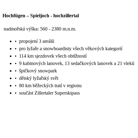
Hochfügen – Spieljoch
-
hochzillertal
nadmořská výška: 560 - 2380 m.n.m.
•
propojení 3 areálů
•
pro lyžaře a snowboardisty všech věkových kategorií
•
114 km sjezdovek všech obtížností
•
9 kabinových lanovek, 13 sedačkových lanovek a 21 vleků
•
špičkový snowpark
•
dětský lyžařský svět
•
80 km běžeckých tratí v regionu
•
součást Zillertaler Superskipass