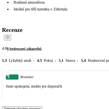
Rodinná atmosférou
Ideální pro těší turistiku v Zillertalu
Recenze
4.8
9 hodnocení zákazníků
1.3
Lyžařský areál
4.5
Pokoj
5.1
Strava
5.4
Hodnocení pe
6
Bronislav
Jsme spokojeni, mohlo jen doporučit
Zobrazit všechny recenze