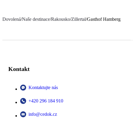
Dovolená
/
Naše destinace
/
Rakousko
/
Zillertal
/
Gasthof Hamberg
Kontakt
Kontaktujte nás
+420 296 184 910
info@cedok.cz