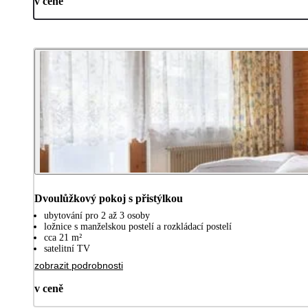
v ceně
Dvoulůžkový pokoj s přistýlkou
ubytování pro 2 až 3 osoby
ložnice s manželskou postelí a rozkládací postelí
cca 21 m²
satelitní TV
zobrazit podrobnosti
v ceně