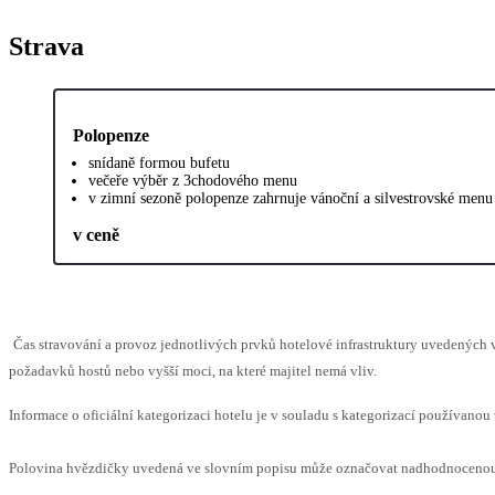
Strava
Polopenze
snídaně formou bufetu
večeře výběr z 3chodového menu
v zimní sezoně polopenze zahrnuje vánoční a silvestrovské menu
v ceně
Čas stravování a provoz jednotlivých prvků hotelové infrastruktury uvedenýc
požadavků hostů nebo vyšší moci, na které majitel nemá vliv.
Informace o oficiální kategorizaci hotelu je v souladu s kategorizací používanou 
Polovina hvězdičky uvedená ve slovním popisu může označovat nadhodnocenou n