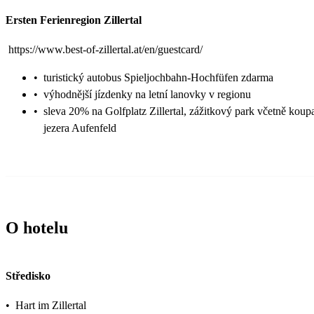
Ersten Ferienregion Zillertal
https://www.best-of-zillertal.at/en/guestcard/
•
turistický autobus Spieljochbahn-Hochfüfen zdarma
•
výhodnější jízdenky na letní lanovky v regionu
•
sleva 20% na Golfplatz Zillertal, zážitkový park včetně koup
jezera Aufenfeld
O hotelu
Středisko
•
Hart im Zillertal