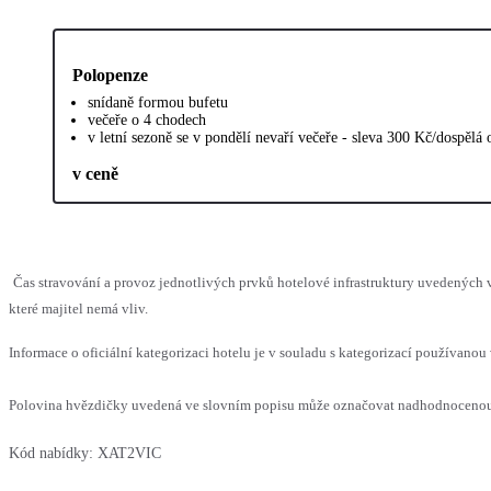
Polopenze
snídaně formou bufetu
večeře o 4 chodech
v letní sezoně se v pondělí nevaří večeře - sleva 300 Kč/dospělá 
v ceně
Čas stravování a provoz jednotlivých prvků hotelové infrastruktury uvedenýc
které majitel nemá vliv.
Informace o oficiální kategorizaci hotelu je v souladu s kategorizací používanou 
Polovina hvězdičky uvedená ve slovním popisu může označovat nadhodnocenou n
Kód nabídky:
XAT2VIC