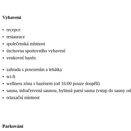
Vybavení
•
recepce
•
restaurace
•
společenská místnost
•
úschovna sportovního vybavení
•
venkovní bazén
•
zahrada s posezením a lehátky
•
wi-fi
•
wellness zóna s bazénem (od 16:00 pouze dospělí)
•
sauna, infračervená saunou, bylinná parní sauna (vstup do sauny od 
•
relaxační místnost
Parkování