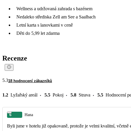
Wellness a udržovaná zahrada s bazénem
Nedaleko střediska Zell am See a Saalbach
Letní karta s lanovkami v ceně
Děti do 5,99 let zdarma
Recenze
5.3
18 hodnocení zákazníků
1.2
Lyžařský areál
5.5
Pokoj
5.8
Strava
5.5
Hodnocení pe
6
Hana
Byli jsme v hotelu již opakovaně, protože je velmi kvalitní, včetně 