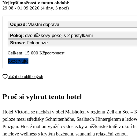
Nejlepší možnost v tomto období:
29.08
-
01.09.2026
(4 dny, 3 noci)
Odjezd
:
Vlastní doprava
Pokoj
:
dvoulůžkový pokoj s 2 přistýlkami
Strava
:
Polopenze
Celkem:
15 600 Kč
podrobnosti
Rezervujte
uložit do oblíbených
1
Proč si vybrat tento hotel
1
Hotel Victoria se nachází v obci Maishofen v regionu Zell am See – K
7
poloze mezi středisky Schmittenhöhe, Saalbach-Hinterglemm a ledovc
Pinzgau. Hosté mohou využít cyklostezky a běžkařské tratě v okolí hot
hotelové wellness s krytým bazénem, saunami a relaxační zónou.