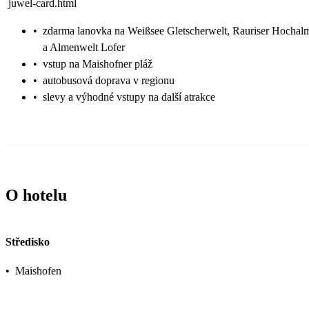
juwel-card.html
•
zdarma lanovka na Weißsee Gletscherwelt, Rauriser Hocha
a Almenwelt Lofer
•
vstup na Maishofner pláž
•
autobusová doprava v regionu
•
slevy a výhodné vstupy na další atrakce
O hotelu
Středisko
•
Maishofen