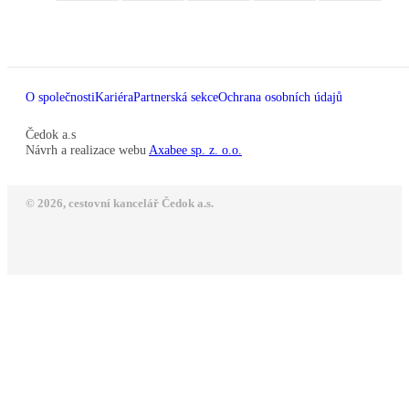
O společnosti
Kariéra
Partnerská sekce
Ochrana osobních údajů
Čedok a.s
Návrh a realizace webu
Axabee sp. z. o.o.
© 2026, cestovní kancelář Čedok a.s.