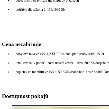
počet nocí a stravování dle smlouvy o zájezdu
pojištění dle zákona č. 159/1999 Sb.
Cena nezahrnuje
pobytová taxa ve výši 1,2 EUR/ os./noc, platí osoby starší 15 let
letní sezona: v pondělí hotel nevaří večeře - sleva 300 Kč/dospělá o
poplatek za mobilitu ve výši 0,50 EUR/osoba/noc, hosté obdrží Gue
Dostupnost pokojů