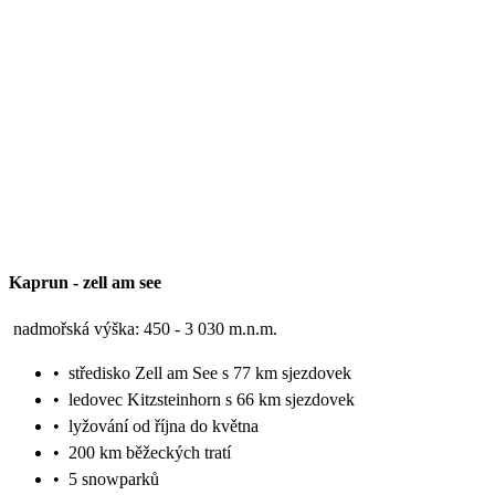
Kaprun
-
zell am see
nadmořská výška: 450 - 3 030 m.n.m.
•
středisko Zell am See s 77 km sjezdovek
•
ledovec Kitzsteinhorn s 66 km sjezdovek
•
lyžování od října do května
•
200 km běžeckých tratí
•
5 snowparků