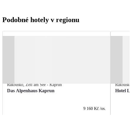
Podobné hotely v regionu
Rakousko
,
Zell am See - Kaprun
Rakousko
Das Alpenhaus Kaprun
Hotel La
9 160 Kč
/os.