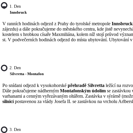
1. Den
Innsbruck
V ranních hodinách odjezd z Prahy do tyrolské metropole
Innsbruck
zájezdu) a dále pokračujeme do městského centra, kde jistě nevynec
kostelem s hrobkou císaře Maxmiliána, kolem níž stojí průvod význ
st. V podvečerních hodinách odjezd do místa ubytování. Ubytování v 
2. Den
Silvretta - Montafon
Po snídani odjezd k vysokohorské
přehradě Silvretta
ležící na rozv
Dále pokračujeme nádherným
Montafonským údolím
se zastávkou
varhanami a cenným vyřezávaným oltářem. Zastávka v sýrárně (možno
silnicí
postavenou za vlády Josefa II. se zastávkou na vrcholu Arlber
3. Den