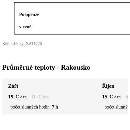
Polopenze
v ceně
Kód nabídky:
XAT1726
Průměrné teploty - Rakousko
Září
Říjen
19
°C
10
°C
15
°C
6
den
noc
den
počet slunných hodin
7 h
počet slunnýc