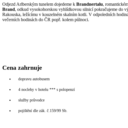
Odjezd Arlberským tunelem dojedeme k
Brandnertalu
, romantickém
Brand
, odkud vysokohorskou vyhlídkovou silnicí pokračujeme do v
Rakouska, ležícímu v kouzelném skalním kotli. V odpoledních hodin
večerních hodinách do ČR popř. kolem půlnoci.
Cena zahrnuje
dopravu autobusem
4 noclehy v hotelu *** s polopenzí
služby průvodce
pojištění dle zák. č.159/99 Sb.