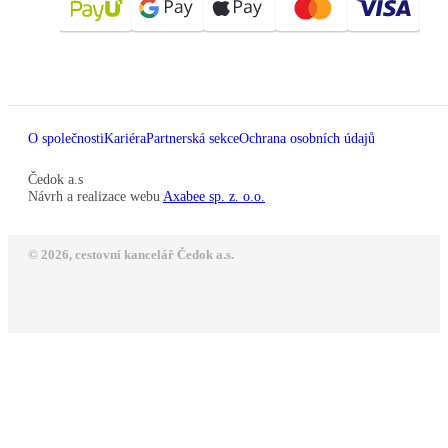
O společnosti
Kariéra
Partnerská sekce
Ochrana osobních údajů
Čedok a.s
Návrh a realizace webu
Axabee sp. z. o.o.
© 2026, cestovní kancelář Čedok a.s.