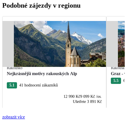
Podobné zájezdy v regionu
Rakousko
Rakousko
Nejkrásnější motivy rakouských Alp
Graz - v
5.5
6 
5.1
41 hodnocení zákazníků
12 990 Kč
9 099 Kč
/os.
Ušetřete
3 891 Kč
zobrazit více