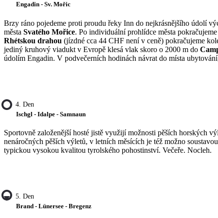
Engadin - Sv. Mořic
Brzy ráno pojedeme proti proudu řeky Inn do nejkrásnějšího údolí 
města
Svatého Mořice
. Po individuální prohlídce města pokračujem
Rhétskou drahou
(jízdné cca 44 CHF není v ceně) pokračujeme kole
jediný kruhový viadukt v Evropě klesá vlak skoro o 2000 m do
Camp
údolím Engadin. V podvečerních hodinách návrat do místa ubytování,
4. Den
Ischgl - Idalpe - Samnaun
Sportovně založenější hosté jistě využijí možnosti pěších horských vý
nenáročných pěších výletů, v letních měsících je též možno soustavo
typickou vysokou kvalitou tyrolského pohostinství. Večeře. Nocleh.
5. Den
Brand - Lünersee - Bregenz