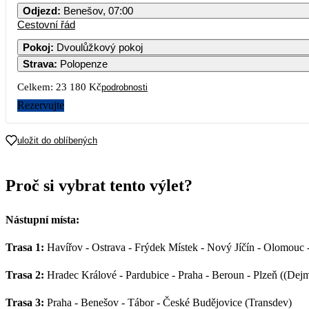
Odjezd
:
Benešov, 07:00
Cestovní řád
Pokoj
:
Dvoulůžkový pokoj
Strava
:
Polopenze
Celkem:
23 180 Kč
podrobnosti
Rezervujte
uložit do oblíbených
Proč si vybrat tento výlet?
Nástupní místa:
Trasa 1:
Havířov - Ostrava - Frýdek Místek - Nový Jíčín - Olomouc -
Trasa 2:
Hradec Králové - Pardubice - Praha - Beroun - Plzeň ((Dej
Trasa 3:
Praha - Benešov - Tábor - České Budějovice (Transdev)