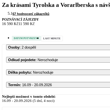
Za krásami Tyrolska a Vorarlberska s náv
5.1
67 hodnocení zákazníků
POZNÁVACÍ ZÁJEZDY
16 590 Kč
11 590 Kč
DATUM POTVRZENO
LAST MINUTE
Osoby
:
2 dospělí
Odkud pojedete
:
Nerozhoduje
Délka pobytu
:
Nerozhoduje
Termín
:
16.09 - 20.09.2026
Nejlepší možnost v tomto období:
16.09
-
20.09.2026
(5 dní, 4 noci)