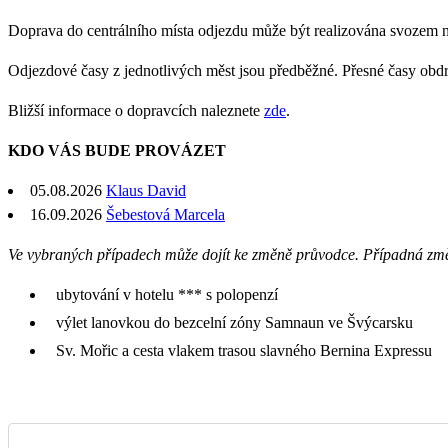
Doprava do centrálního místa odjezdu může být realizována svozem 
Odjezdové časy z jednotlivých měst jsou předběžné. Přesné časy obd
Bližší informace o dopravcích naleznete
zde
.
KDO VÁS BUDE PROVÁZET
05.08.2026
Klaus David
16.09.2026
Šebestová Marcela
Ve vybraných případech může dojít ke změně průvodce. Případná zm
ubytování v hotelu *** s polopenzí
výlet lanovkou do bezcelní zóny Samnaun ve Švýcarsku
Sv. Mořic a cesta vlakem trasou slavného Bernina Expressu