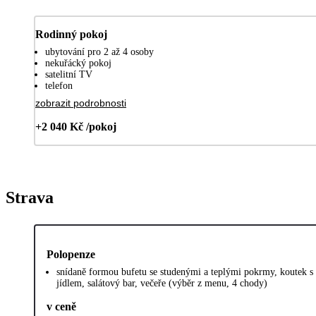
Rodinný pokoj
ubytování pro 2 až 4 osoby
nekuřácký pokoj
satelitní TV
telefon
zobrazit podrobnosti
+2 040 Kč /pokoj
Strava
Polopenze
snídaně formou bufetu se studenými a teplými pokrmy, koutek 
jídlem, salátový bar, večeře (výběr z menu, 4 chody)
v ceně