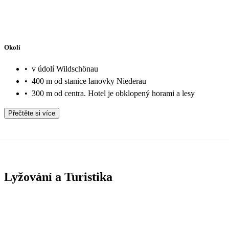
Okolí
•
v údolí Wildschönau
•
400 m od stanice lanovky Niederau
•
300 m od centra. Hotel je obklopený horami a lesy
Přečtěte si více
Lyžování a Turistika