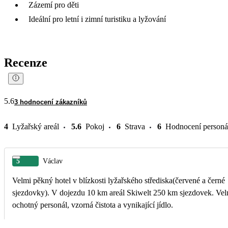
Zázemí pro děti
Ideální pro letní i zimní turistiku a lyžování
Recenze
5.6
3 hodnocení zákazníků
4
Lyžařský areál
5.6
Pokoj
6
Strava
6
Hodnocení personá
5
Václav
Velmi pěkný hotel v blízkosti lyžařského střediska(červené a černé
sjezdovky). V dojezdu 10 km areál Skiwelt 250 km sjezdovek. Velmi
ochotný personál, vzorná čistota a vynikající jídlo.