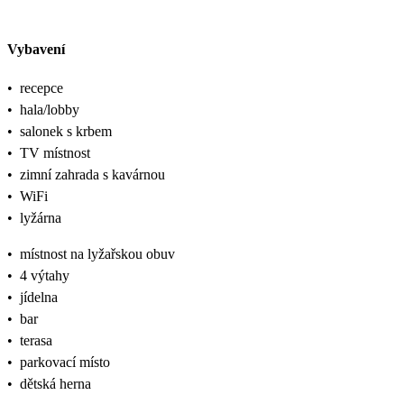
Vybavení
•
recepce
•
hala/lobby
•
salonek s krbem
•
TV místnost
•
zimní zahrada s kavárnou
•
WiFi
•
lyžárna
•
místnost na lyžařskou obuv
•
4 výtahy
•
jídelna
•
bar
•
terasa
•
parkovací místo
•
dětská herna