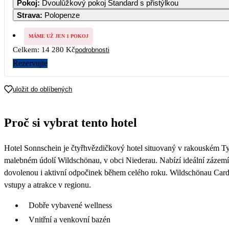
Pokoj
:
Dvoulůžkový pokoj Standard s přistýlkou
8 310
8 310
8 310
8 310
8 310
8 3
Strava
:
Polopenze
7
8
9
10
11
12
1
8 310
8 310
8 310
7 920
7 530
7 140
7 1
MÁME UŽ JEN 1 POKOJ
Celkem:
14 280 Kč
podrobnosti
14
15
16
17
18
19
2
7 140
7 140
7 140
7 140
7 140
7 140
7 1
Rezervujte
21
22
23
24
25
26
2
7 140
7 140
7 140
7 140
7 140
7 140
7 1
uložit do oblíbených
28
29
30
7 140
7 140
7 140
Proč si vybrat tento hotel
Hotel Sonnschein je čtyřhvězdičkový hotel situovaný v rakouském Ty
malebném údolí Wildschönau, v obci Niederau. Nabízí ideální zázemí
dovolenou i aktivní odpočinek během celého roku. Wildschönau Card 
vstupy a atrakce v regionu.
Dobře vybavené wellness
Vnitřní a venkovní bazén