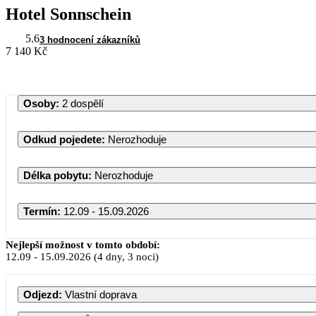
Hotel Sonnschein
5.6
3 hodnocení zákazníků
7 140 Kč
Osoby
:
2 dospělí
Odkud pojedete
:
Nerozhoduje
Délka pobytu
:
Nerozhoduje
Termín
:
12.09 - 15.09.2026
Září 2026
Nejlepší možnost v tomto období:
12.09
-
15.09.2026
(4 dny, 3 noci)
PO
ÚT
ST
ČT
PÁ
SO
N
Odjezd
:
Vlastní doprava
1
2
3
4
5
6