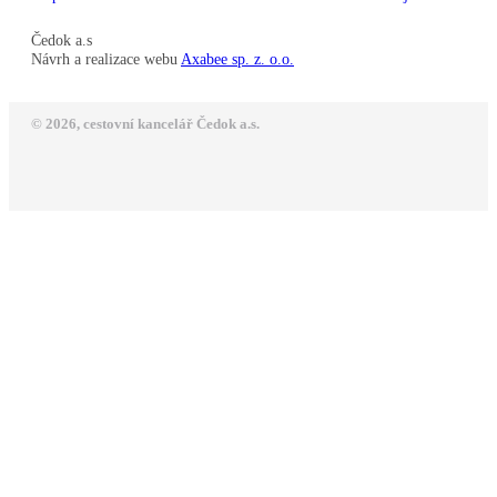
Čedok a.s
Návrh a realizace webu
Axabee sp. z. o.o.
© 2026, cestovní kancelář Čedok a.s.