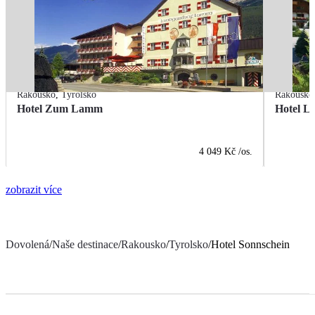
Rakousko
,
Tyrolsko
Rakousko
Hotel Zum Lamm
Hotel L
4 049 Kč
/os.
zobrazit více
Dovolená
/
Naše destinace
/
Rakousko
/
Tyrolsko
/
Hotel Sonnschein