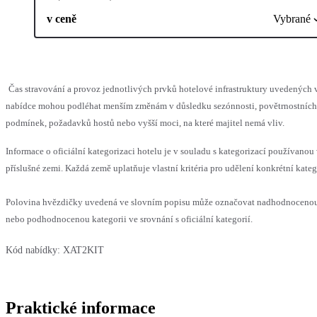
v ceně
Vybrané
Čas stravování a provoz jednotlivých prvků hotelové infrastruktury uvedených 
nabídce mohou podléhat menším změnám v důsledku sezónnosti, povětrnostních
podmínek, požadavků hostů nebo vyšší moci, na které majitel nemá vliv.
Informace o oficiální kategorizaci hotelu je v souladu s kategorizací používanou
příslušné zemi. Každá země uplatňuje vlastní kritéria pro udělení konkrétní kateg
Polovina hvězdičky uvedená ve slovním popisu může označovat nadhodnoceno
nebo podhodnocenou kategorii ve srovnání s oficiální kategorií.
Kód nabídky:
XAT2KIT
Praktické informace