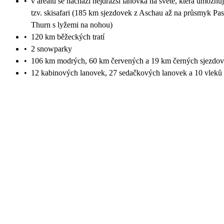
•
v areálu se nachází nejdražší lanovka na světě, která umožňu
tzv. skisafari (185 km sjezdovek z Aschau až na průsmyk Pas
Thurn s lyžemi na nohou)
•
120 km běžeckých tratí
•
2 snowparky
•
106 km modrých, 60 km červených a 19 km černých sjezdo
•
12 kabinových lanovek, 27 sedačkových lanovek a 10 vleků