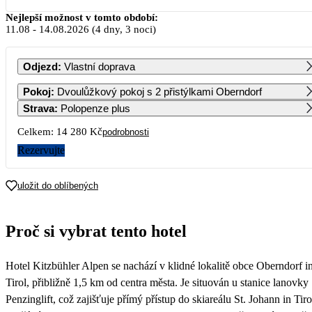
Srpen 2026
Nejlepší možnost v tomto období:
11.08
-
14.08.2026
(4 dny, 3 noci)
PO
ÚT
ST
ČT
PÁ
SO
NE
Odjezd
:
Vlastní doprava
1
2
Pokoj
:
Dvoulůžkový pokoj s 2 přistýlkami Oberndorf
Strava
:
Polopenze plus
3
4
5
6
7
8
9
Celkem:
14 280 Kč
podrobnosti
Rezervujte
10
11
12
13
14
15
16
7 140
7 140
9 450
9 450
9 450
8 460
uložit do oblíbených
17
18
19
20
21
22
23
7 140
7 140
7 140
7 140
7 140
7 140
7 140
Proč si vybrat tento hotel
24
25
26
27
28
29
30
7 140
7 140
7 140
7 140
7 140
7 140
Hotel Kitzbühler Alpen se nachází v klidné lokalitě obce Oberndorf i
31
Tirol, přibližně 1,5 km od centra města. Je situován u stanice lanovky
Penzinglift, což zajišťuje přímý přístup do skiareálu St. Johann in Tiro