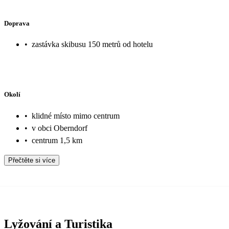
Doprava
•
zastávka skibusu 150 metrů od hotelu
Okolí
•
klidné místo mimo centrum
•
v obci Oberndorf
•
centrum 1,5 km
Přečtěte si více
Lyžování a Turistika