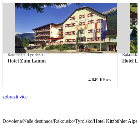
Rakousko
,
Tyrolsko
Rakousko
Hotel Zum Lamm
Hotel L
4 049 Kč
/os.
zobrazit více
Dovolená
/
Naše destinace
/
Rakousko
/
Tyrolsko
/
Hotel Kitzbühler Alpen