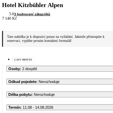
Hotel Kitzbühler Alpen
5.6
3 hodnocení zákazníků
7 140 Kč
Tato nabídka je k dispozici pouze na vyžádání. Jakmile přistoupíte k
rezervaci, vyplňte prosím kontaktní formulář.
LAST MINUTE
Osoby
:
2 dospělí
Odkud pojedete
:
Nerozhoduje
Délka pobytu
:
Nerozhoduje
Termín
:
11.08 - 14.08.2026