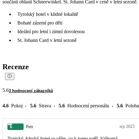
součástí oblasti Schneewinkel. St. Johann Card v ceně v letní sezoně.
Tyrolský hotel v klidné lokalitě
Bohaté zázemí pro děti
Ideální pro letní i zimní dovolenou
St. Johann Card v letní sezoně
Recenze
5.6
3 hodnocení zákazníků
4.6
Pokoj
5.6
Strava
5.6
Hodnocení personálu
5.6
Poloha
srp 2025
6
Petr
Typický Alpský hotel se vším, co k tomu patří. Výborná