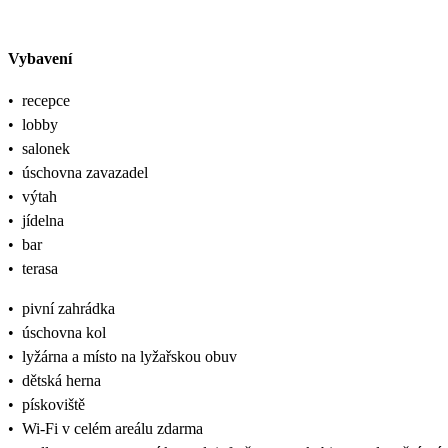
Vybavení
•
recepce
•
lobby
•
salonek
•
úschovna zavazadel
•
výtah
•
jídelna
•
bar
•
terasa
•
pivní zahrádka
•
úschovna kol
•
lyžárna a místo na lyžařskou obuv
•
dětská herna
•
pískoviště
•
Wi-Fi v celém areálu zdarma