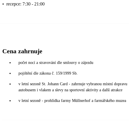
•
recepce: 7:30 - 21:00
Cena zahrnuje
počet nocí a stravování dle smlouvy o zájezdu
pojištění dle zákona č. 159/1999 Sb.
v letní sezoně St. Johann Card - zahrnuje vybranou místní dopravu
autobusem i vlakem a slevy na sportovní aktivity a další atrakce
v letní sezoně - prohlídka farmy Müllnerhof a farmářského muzea