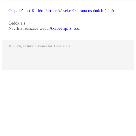
O společnosti
Kariéra
Partnerská sekce
Ochrana osobních údajů
Čedok a.s
Návrh a realizace webu
Axabee sp. z. o.o.
© 2026, cestovní kancelář Čedok a.s.