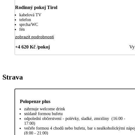
Rodinný pokoj Tirol
kabelová TV
telefon
sprcha/WC
fén
zobrazit podrobnosti
+4 620 Kč /pokoj
Vy
Strava
Polopenze plus
zahrnuje welcome drink
snídaně formou bufetu
odpolední občerstvení - polévky, sladké, zmrzliny (16:00 -
17:00)
večeře formou 4 chodů nebo bufetu, bar s nealkoholickými nápo
(8:00 - 21:00)