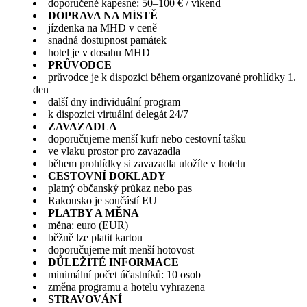
doporučené kapesné: 50–100 € / víkend
DOPRAVA NA MÍSTĚ
jízdenka na MHD v ceně
snadná dostupnost památek
hotel je v dosahu MHD
PRŮVODCE
průvodce je k dispozici během organizované prohlídky 1.
den
další dny individuální program
k dispozici virtuální delegát 24/7
ZAVAZADLA
doporučujeme menší kufr nebo cestovní tašku
ve vlaku prostor pro zavazadla
během prohlídky si zavazadla uložíte v hotelu
CESTOVNÍ DOKLADY
platný občanský průkaz nebo pas
Rakousko je součástí EU
PLATBY A MĚNA
měna: euro (EUR)
běžně lze platit kartou
doporučujeme mít menší hotovost
DŮLEŽITÉ INFORMACE
minimální počet účastníků: 10 osob
změna programu a hotelu vyhrazena
STRAVOVÁNÍ