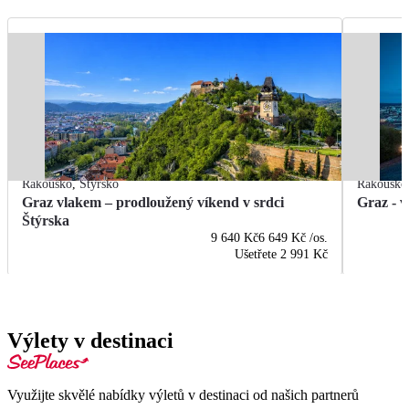
Rakousko
,
Štýrsko
Rakousko
Graz vlakem – prodloužený víkend v srdci
Graz - 
Štýrska
9 640 Kč
6 649 Kč
/os.
Ušetřete
2 991 Kč
Výlety v destinaci
Využijte skvělé nabídky výletů v destinaci od našich partnerů