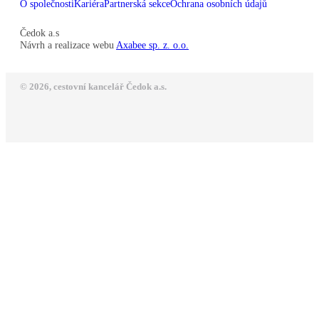
O společnosti
Kariéra
Partnerská sekce
Ochrana osobních údajů
Čedok a.s
Návrh a realizace webu
Axabee sp. z. o.o.
© 2026, cestovní kancelář Čedok a.s.