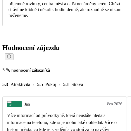
příjemné rovinky, centra měst a další nenáročný terén. Chůzí
strávíme klidně i několik hodin denně, ale rozhodně se nikam
neženeme.
Hodnocení zájezdu
5.5
6 hodnocení zákazníků
5.3
Atraktivita
5.5
Pokoj
5.1
Strava
čvn 2026
5
Jan
Více informací od průvodkyně, která neustále hledala
informace na telefonu, kde si je mohu také dohledat. Více o
historii města, co kde je k vidění a co stojí za to navštívit