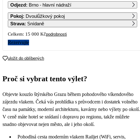
Odjezd
:
Brno - hlavní nádraží
1
2
3
4
5
6
Pokoj
:
Dvoulůžkový pokoj
7 500
Strava
:
Snídaně
7
8
9
10
11
12
13
Celkem:
15 000 Kč
podrobnosti
Rezervujte
14
15
16
17
18
19
20
uložit do oblíbených
21
22
23
24
25
26
27
Proč si vybrat tento výlet?
28
29
30
Objevte kouzlo štýrského Grazu během pohodového víkendového
zájezdu vlakem. Čeká vás prohlídka s průvodcem i dostatek volného
času na památky, moderní architekturu, kavárny nebo výlety po okolí.
V ceně máte hotel se snídaní i dopravu po regionu, takže můžete
snadno objevovat nejen město, ale i jeho okolí.
Pohodlná cesta moderním vlakem Railjet (WiFi, servis,