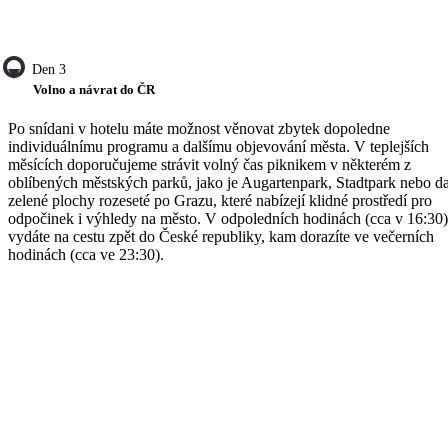
Den 3
Volno a návrat do ČR
Po snídani v hotelu máte možnost věnovat zbytek dopoledne
individuálnímu programu a dalšímu objevování města. V teplejších
měsících doporučujeme strávit volný čas piknikem v některém z
oblíbených městských parků, jako je Augartenpark, Stadtpark nebo da
zelené plochy rozeseté po Grazu, které nabízejí klidné prostředí pro
odpočinek i výhledy na město. V odpoledních hodinách (cca v 16:30)
vydáte na cestu zpět do České republiky, kam dorazíte ve večerních
hodinách (cca ve 23:30).