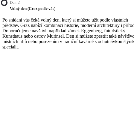
Den 2
Volný den (Graz podle vás)
Po snídani vás čeká volný den, který si můžete užít podle vlastních
představ. Graz nabízí kombinaci historie, moderní architektury i příro
Doporučujeme navštívit například zámek Eggenberg, futuristický
Kunsthaus nebo ostrov Murinsel. Den si můžete zpestřit také návštěv
místních trhů nebo posezením v tradiční kavárně s ochutnávkou štýrs
specialit.