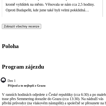
kromě vyhlídek na město. Věnovala se nám cca 2,5 hodiny.
Oproti Budapešti, kde jsme také byli velmi pokklidná
návštěva.
Zobrazit všechny recenze
Poloha
Program zájezdu
Den 1
Příjezd a to nejlepší z Grazu
V ranních hodinách odjedete z České republiky (cca 6:30) a po male
trase přes Semmering dorazíte do Grazu (cca 13:30). Na nádraží vás
přivítá průvodce (na vlakovém nástupišti) a společně se přesunete na h