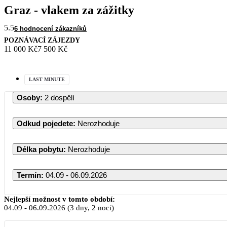
Graz - vlakem za zážitky
5.5
6 hodnocení zákazníků
POZNÁVACÍ ZÁJEZDY
11 000 Kč
7 500 Kč
LAST MINUTE
Osoby
:
2 dospělí
Odkud pojedete
:
Nerozhoduje
Délka pobytu
:
Nerozhoduje
Termín
:
04.09 - 06.09.2026
Září 2026
Nejlepší možnost v tomto období:
04.09
-
06.09.2026
(3 dny, 2 noci)
PO
ÚT
ST
ČT
PÁ
SO
NE