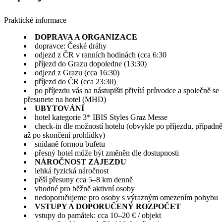
Praktické informace
DOPRAVA A ORGANIZACE
dopravce: České dráhy
odjezd z ČR v ranních hodinách (cca 6:30
příjezd do Grazu dopoledne (13:30)
odjezd z Grazu (cca 16:30)
příjezd do ČR (cca 23:30)
po příjezdu vás na nástupišti přivítá průvodce a společně se
přesunete na hotel (MHD)
UBYTOVÁNÍ
hotel kategorie 3* IBIS Styles Graz Messe
check-in dle možností hotelu (obvykle po příjezdu, případn
až po skončení prohlídky)
snídaně formou bufetu
přesný hotel může být změněn dle dostupnosti
NÁROČNOST ZÁJEZDU
lehká fyzická náročnost
pěší přesuny cca 5–8 km denně
vhodné pro běžně aktivní osoby
nedoporučujeme pro osoby s výrazným omezením pohybu
VSTUPY A DOPORUČENÝ ROZPOČET
vstupy do památek: cca 10–20 € / objekt