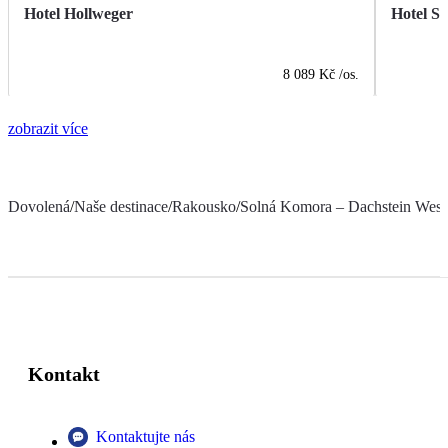
Hotel Hollweger
Hotel St
8 089 Kč
/os.
zobrazit více
Dovolená
/
Naše destinace
/
Rakousko
/
Solná Komora – Dachstein West
Kontakt
Kontaktujte nás