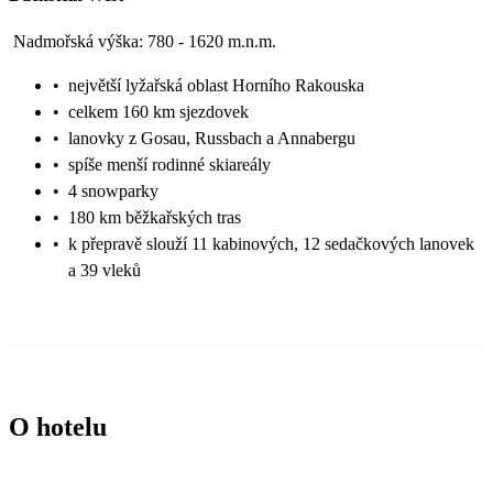
Nadmořská výška: 780 - 1620 m.n.m.
•
největší lyžařská oblast Horního Rakouska
•
celkem 160 km sjezdovek
•
lanovky z Gosau, Russbach a Annabergu
•
spíše menší rodinné skiareály
•
4 snowparky
•
180 km běžkařských tras
•
k přepravě slouží 11 kabinových, 12 sedačkových lanovek
a 39 vleků
O hotelu