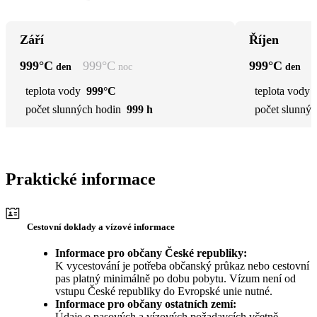
Září
Říjen
999
°C
999
°C
999
°C
den
noc
den
teplota vody
999°C
teplota vody
počet slunných hodin
999 h
počet slunnýc
Praktické informace
Cestovní doklady a vízové informace
Informace pro občany České republiky:
K vycestování je potřeba občanský průkaz nebo cestovní
pas platný minimálně po dobu pobytu. Vízum není od
vstupu České republiky do Evropské unie nutné.
Informace pro občany ostatních zemí:
Údaje o pasových a vízových požadavcích včetně