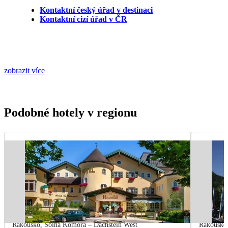
Kontaktní český úřad v destinaci
Kontaktní cizí úřad v ČR
zobrazit více
Podobné hotely v regionu
Rakousko
,
Solná Komora – Dachstein West
Rakousko