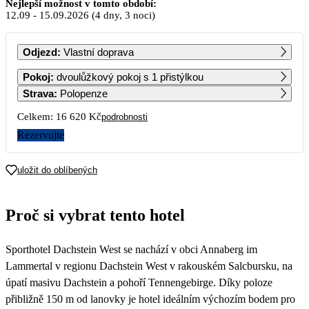
Září 2026
Nejlepší možnost v tomto období:
12.09
-
15.09.2026
(4 dny, 3 noci)
PO
ÚT
ST
ČT
PÁ
SO
NE
Odjezd
:
Vlastní doprava
1
2
3
4
5
6
Pokoj
:
dvoulůžkový pokoj s 1 přistýlkou
8 730
8 730
8 730
8 730
8 730
8 730
Strava
:
Polopenze
7
8
9
10
11
12
13
Celkem:
16 620 Kč
podrobnosti
8 730
8 730
8 730
8 590
8 450
8 310
8 310
Rezervujte
14
15
16
17
18
19
20
8 310
8 310
8 310
8 310
8 310
8 310
8 310
uložit do oblíbených
21
22
23
24
25
26
27
8 310
8 310
8 310
8 310
8 310
8 310
8 310
Proč si vybrat tento hotel
28
29
30
8 310
8 310
8 310
Sporthotel Dachstein West se nachází v obci Annaberg im
Lammertal v regionu Dachstein West v rakouském Salcbursku, na
úpatí masivu Dachstein a pohoří Tennengebirge. Díky poloze
přibližně 150 m od lanovky je hotel ideálním výchozím bodem pro