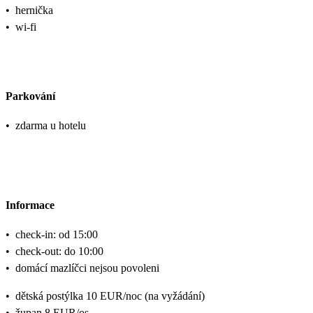
•
hernička
•
wi-fi
Parkování
•
zdarma u hotelu
Informace
•
check-in: od 15:00
•
check-out: do 10:00
•
domácí mazlíčci nejsou povoleni
•
dětská postýlka 10 EUR/noc (na vyžádání)
•
župan 8 EUR/os.