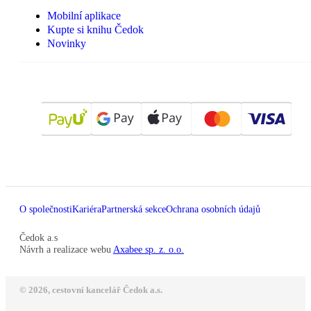
Mobilní aplikace
Kupte si knihu Čedok
Novinky
O společnosti
Kariéra
Partnerská sekce
Ochrana osobních údajů
Čedok a.s
Návrh a realizace webu
Axabee sp. z. o.o.
© 2026, cestovní kancelář Čedok a.s.