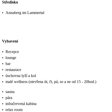
Středisko
•
Annaberg im Lammertal
Vybavení
•
Recepce
•
lounge
•
bar
•
restaurace
•
úschovna lyží a kol
•
malé wellness (otevřena út, čt, pá, so a ne od 15 - 20hod.)
•
sauna
•
pára
•
infračervená kabina
•
relax room