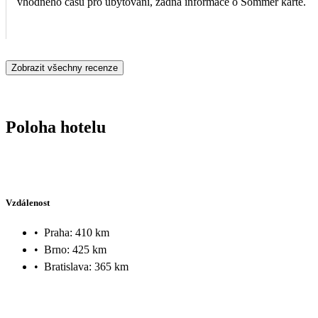
vhodného času pro ubytování, žádná informace o Sommer kartě.
Zobrazit všechny recenze
Poloha hotelu
Vzdálenost
•
Praha: 410 km
•
Brno: 425 km
•
Bratislava: 365 km