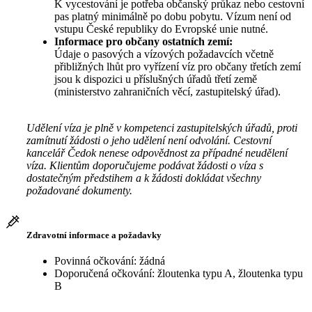
K vycestování je potřeba občanský průkaz nebo cestovní
pas platný minimálně po dobu pobytu. Vízum není od
vstupu České republiky do Evropské unie nutné.
Informace pro občany ostatních zemí:
Údaje o pasových a vízových požadavcích včetně
přibližných lhůt pro vyřízení víz pro občany třetích zemí
jsou k dispozici u příslušných úřadů třetí země
(ministerstvo zahraničních věcí, zastupitelský úřad).
Udělení víza je plně v kompetenci zastupitelských úřadů, proti
zamítnutí žádosti o jeho udělení není odvolání. Cestovní
kancelář Čedok nenese odpovědnost za případné neudělení
víza. Klientům doporučujeme podávat žádosti o víza s
dostatečným předstihem a k žádosti dokládat všechny
požadované dokumenty.
Zdravotní informace a požadavky
Povinná očkování: žádná
Doporučená očkování: žloutenka typu A, žloutenka typu
B