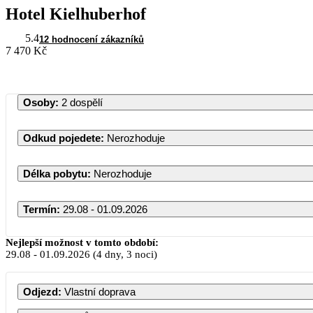
Hotel Kielhuberhof
5.4
12 hodnocení zákazníků
7 470 Kč
Osoby
:
2 dospělí
Odkud pojedete
:
Nerozhoduje
Délka pobytu
:
Nerozhoduje
Termín
:
29.08 - 01.09.2026
Srpen 2026
Nejlepší možnost v tomto období:
29.08
-
01.09.2026
(4 dny, 3 noci)
PO
ÚT
ST
ČT
PÁ
Odjezd
:
Vlastní doprava