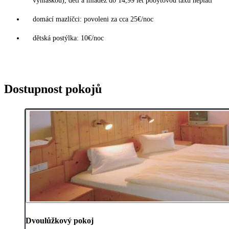
vyhláškou), děti a mládež do 14,99 let pobytovou taxu neplatí
domácí mazlíčci: povoleni za cca 25€/noc
dětská postýlka: 10€/noc
Dostupnost pokojů
Dvoulůžkový pokoj