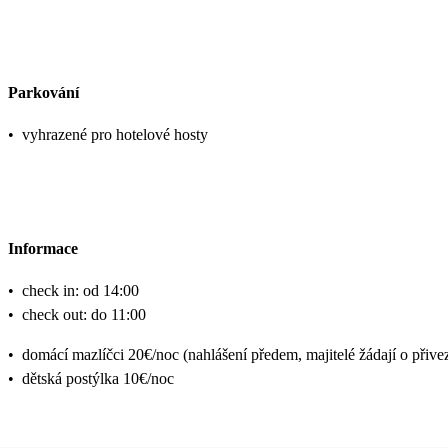
Parkování
•
vyhrazené pro hotelové hosty
Informace
•
check in: od 14:00
•
check out: do 11:00
•
domácí mazlíčci 20€/noc (nahlášení předem, majitelé žádají o přivez
•
dětská postýlka 10€/noc