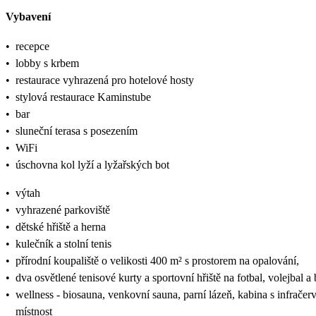
Vybavení
•
recepce
•
lobby s krbem
•
restaurace vyhrazená pro hotelové hosty
•
stylová restaurace Kaminstube
•
bar
•
sluneční terasa s posezením
•
WiFi
•
úschovna kol lyží a lyžařských bot
•
výtah
•
vyhrazené parkoviště
•
dětské hřiště a herna
•
kulečník a stolní tenis
•
přírodní koupaliště o velikosti 400 m² s prostorem na opalování,
•
dva osvětlené tenisové kurty a sportovní hřiště na fotbal, volejbal 
•
wellness - biosauna, venkovní sauna, parní lázeň, kabina s infrače
místnost