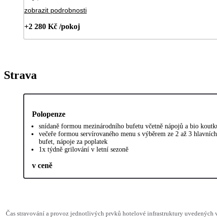
zobrazit podrobnosti
+2 280 Kč /pokoj
Strava
Polopenze
snídaně formou mezinárodního bufetu včetně nápojů a bio koutk
večeře formou servírovaného menu s výběrem ze 2 až 3 hlavních 
bufet, nápoje za poplatek
1x týdně grilování v letní sezoně
v ceně
Čas stravování a provoz jednotlivých prvků hotelové infrastruktury uvedenýc