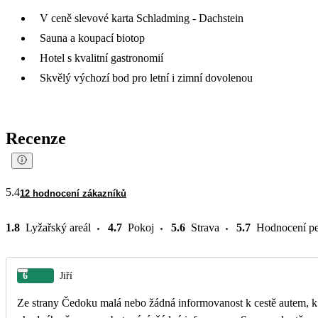
V ceně slevové karta Schladming - Dachstein
Sauna a koupací biotop
Hotel s kvalitní gastronomií
Skvělý výchozí bod pro letní i zimní dovolenou
Recenze
5.4
12 hodnocení zákazníků
1.8
Lyžařský areál
4.7
Pokoj
5.6
Strava
5.7
Hodnocení pe
6
Jiří
Ze strany Čedoku malá nebo žádná informovanost k cestě autem, k 