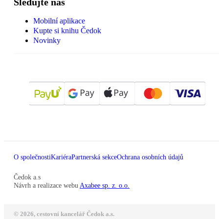
Sledujte nás
Mobilní aplikace
Kupte si knihu Čedok
Novinky
O společnosti
Kariéra
Partnerská sekce
Ochrana osobních údajů
Čedok a.s
Návrh a realizace webu
Axabee sp. z. o.o.
© 2026, cestovní kancelář Čedok a.s.