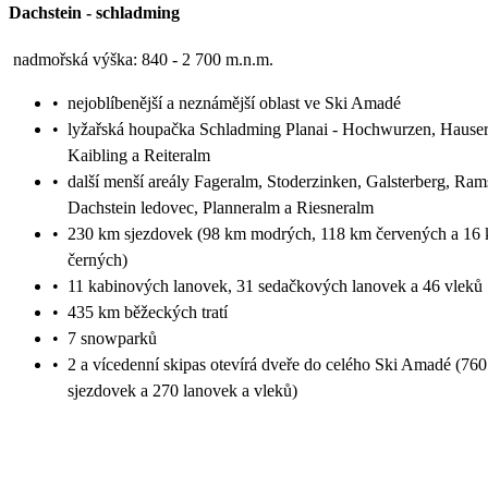
Dachstein
-
schladming
nadmořská výška: 840 - 2 700 m.n.m.
•
nejoblíbenější a neznámější oblast ve Ski Amadé
•
lyžařská houpačka Schladming Planai - Hochwurzen, Hause
Kaibling a Reiteralm
•
další menší areály Fageralm, Stoderzinken, Galsterberg, Ram
Dachstein ledovec, Planneralm a Riesneralm
•
230 km sjezdovek (98 km modrých, 118 km červených a 16
černých)
•
11 kabinových lanovek, 31 sedačkových lanovek a 46 vleků
•
435 km běžeckých tratí
•
7 snowparků
•
2 a vícedenní skipas otevírá dveře do celého Ski Amadé (76
sjezdovek a 270 lanovek a vleků)