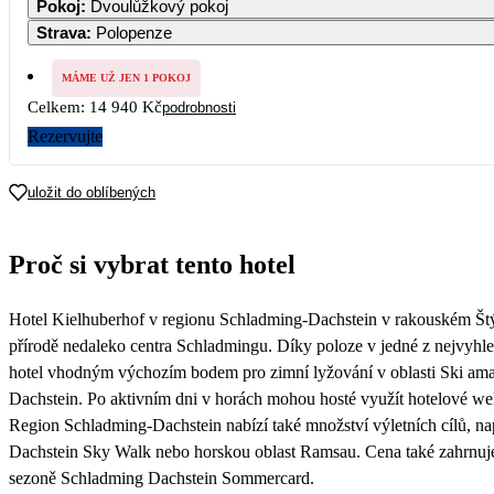
Pokoj
:
Dvoulůžkový pokoj
Strava
:
Polopenze
3
4
5
6
7
MÁME UŽ JEN 1 POKOJ
Celkem:
14 940 Kč
podrobnosti
10
11
12
13
14
10 760
10 760
Rezervujte
17
18
19
20
21
uložit do oblíbených
24
25
26
27
28
Proč si vybrat tento hotel
31
7 470
Hotel Kielhuberhof v regionu Schladming-Dachstein v rakouském Štýr
přírodě nedaleko centra Schladmingu. Díky poloze v jedné z nejvyhl
hotel vhodným výchozím bodem pro zimní lyžování v oblasti Ski amadé 
Dachstein. Po aktivním dni v horách mohou hosté využít hotelové wel
Region Schladming-Dachstein nabízí také množství výletních cílů, na
Dachstein Sky Walk nebo horskou oblast Ramsau. Cena také zahrnuje
sezoně Schladming Dachstein Sommercard.