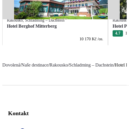
Rakousko
,
Schladming – Dachstein
Rakousko
Hotel Berghof Mitterberg
Hotel P
4.7
11
10 170 Kč
/os.
Dovolená
/
Naše destinace
/
Rakousko
/
Schladming – Dachstein
/
Hotel K
Kontakt