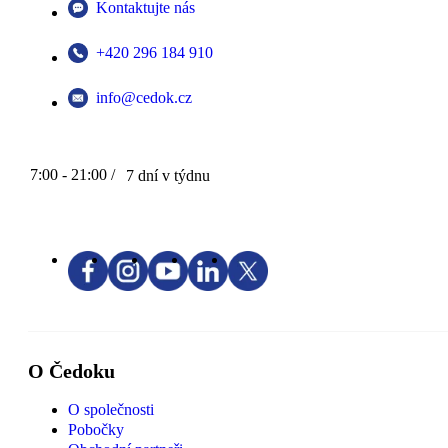
Kontaktujte nás
+420 296 184 910
info@cedok.cz
7:00 - 21:00 /
7 dní v týdnu
O Čedoku
O společnosti
Pobočky