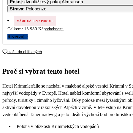
Pokoj
:
dvoulůžkový pokoj Almrausch
7 680
Strava
:
Polopenze
7
8
7 680
7 680
MÁME UŽ JEN 2 POKOJE
Celkem:
13 980 Kč
podrobnosti
14
15
6 990
6 990
Rezervujte
21
22
6 990
6 990
uložit do oblíbených
28
29
6 990
6 990
Proč si vybrat tento hotel
Hotel Krimmlerfälle se nachází v malebné alpské vesnici Krimml v 
nejvyšší vodopády v Evropě. Hotel nabízí komfortní ubytování s well
přírody, turistiky i zimního lyžování. Díky poloze mezi lyžařskými o
aktivní dovolenou v rakouských Alpách v zimě. V letě vstup na Krim
vede oblíbená Tauernradweg a je to ideální výchozí bod pro turistik
Poloha v blízkosti Krimmelských vodopádů