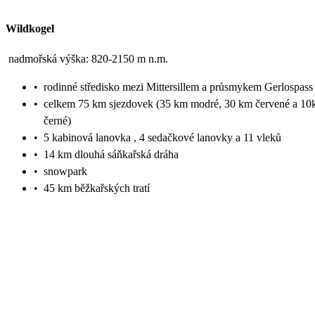
Wildkogel
nadmořská výška: 820-2150 m n.m.
•
rodinné středisko mezi Mittersillem a průsmykem Gerlospass
•
celkem 75 km sjezdovek (35 km modré, 30 km červené a 1
černé)
•
5 kabinová lanovka , 4 sedačkové lanovky a 11 vleků
•
14 km dlouhá sáňkařská dráha
•
snowpark
•
45 km běžkařských tratí