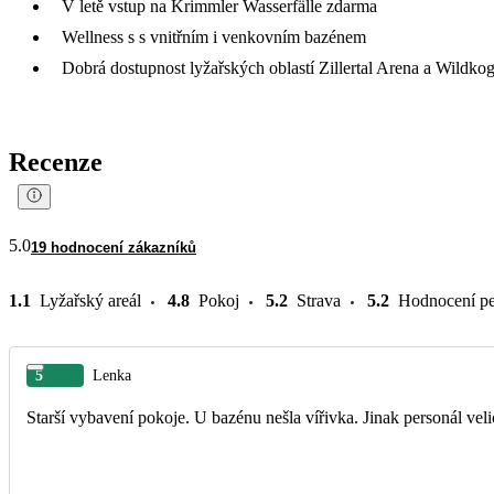
V letě vstup na Krimmler Wasserfälle zdarma
Wellness s s vnitřním i venkovním bazénem
Dobrá dostupnost lyžařských oblastí Zillertal Arena a Wildko
Recenze
5.0
19 hodnocení zákazníků
1.1
Lyžařský areál
4.8
Pokoj
5.2
Strava
5.2
Hodnocení pe
5
Lenka
Starší vybavení pokoje. U bazénu neš