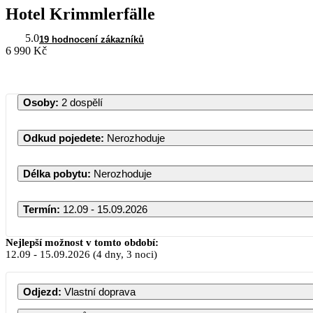
Hotel Krimmlerfälle
5.0
19 hodnocení zákazníků
6 990 Kč
Osoby
:
2 dospělí
Odkud pojedete
:
Nerozhoduje
Délka pobytu
:
Nerozhoduje
Termín
:
12.09 - 15.09.2026
Nejlepší možnost v tomto období:
12.09
-
15.09.2026
(4 dny, 3 noci)
PO
ÚT
Odjezd
:
Vlastní doprava
1