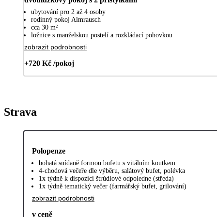
ubytování pro 2 až 4 osoby
rodinný pokoj Almrausch
cca 30 m²
ložnice s manželskou postelí a rozkládací pohovkou
zobrazit podrobnosti
+720 Kč /pokoj
Strava
Polopenze
bohatá snídaně formou bufetu s vitálním koutkem
4-chodová večeře dle výběru, salátový bufet, polévka
1x týdně k dispozici štrúdlové odpoledne (středa)
1x týdně tematický večer (farmářský bufet, grilování)
zobrazit podrobnosti
v ceně