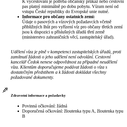
K vycestování je potřeba občanský průkaz nebo cestovní
pas platný minimálně po dobu pobytu. Vízum není od
vstupu České republiky do Evropské unie nutné.
Informace pro občany ostatních zemí:
Údaje o pasových a vízových požadavcích včetně
přibližných lhůt pro vyřízení víz pro občany třetích zemí
jsou k dispozici u příslušných úřadů třetí země
(ministerstvo zahraničních věcí, zastupitelský úřad).
Udělení víza je plně v kompetenci zastupitelských úřadů, proti
zamítnutí žádosti o jeho udělení není odvolání. Cestovní
kancelář Čedok nenese odpovědnost za případné neudělení
víza. Klientům doporučujeme podávat žádosti o víza s
dostatečným předstihem a k žádosti dokládat všechny
požadované dokumenty.
Zdravotní informace a požadavky
Povinná očkování: žádná
Doporučená očkování: žloutenka typu A, žloutenka typu
B