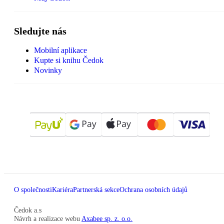
Sledujte nás
Mobilní aplikace
Kupte si knihu Čedok
Novinky
O společnosti
Kariéra
Partnerská sekce
Ochrana osobních údajů
Čedok a.s
Návrh a realizace webu
Axabee sp. z. o.o.