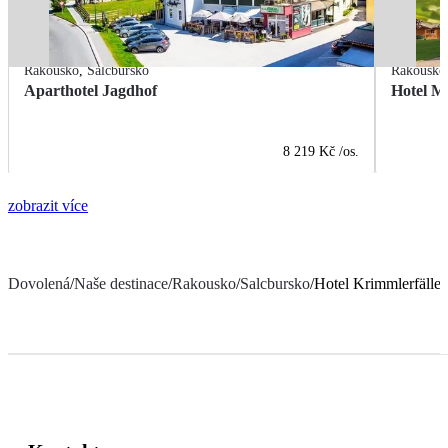
Rakousko
,
Salcbursko
Rakousko
Aparthotel Jagdhof
Hotel M
8 219 Kč
/os.
zobrazit více
Dovolená
/
Naše destinace
/
Rakousko
/
Salcbursko
/
Hotel Krimmlerfälle