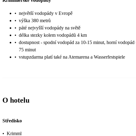
Krimmlerské vodopády
•
největší vodopády v Evropě
•
výška 380 metrů
•
páté nejvyšší vodopády na světě
•
délka stezky kolem vodopádů 4 km
•
dostupnost - spodní vodopád za 10-15 minut, horní vodopád 
75 minut
•
vstupzdarma platí také na Atemarena a Wasserfestspiele
O hotelu
Středisko
•
Krimml