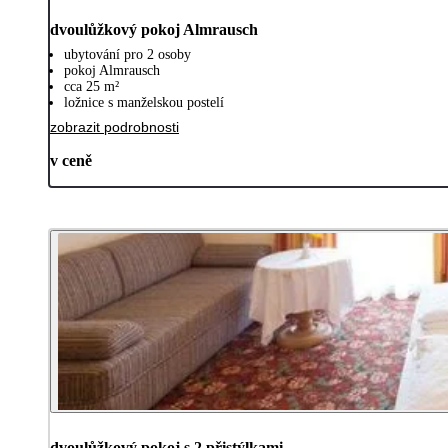
dvoulůžkový pokoj Almrausch
ubytování pro 2 osoby
pokoj Almrausch
cca 25 m²
ložnice s manželskou postelí
zobrazit podrobnosti
v ceně
dvoulůžkový pokoj s 2 přistýlkami