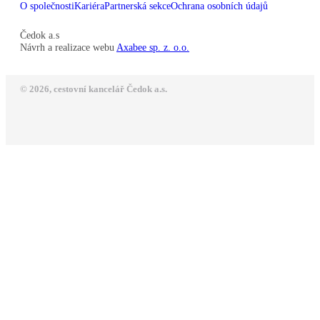
O společnosti
Kariéra
Partnerská sekce
Ochrana osobních údajů
Čedok a.s
Návrh a realizace webu
Axabee sp. z. o.o.
© 2026, cestovní kancelář Čedok a.s.