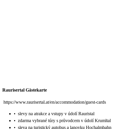
Raurisertal Gästekarte
https://www.raurisertal.at/en/accommodation/guest-cards
•
slevy na atrakce a vstupy v údolí Rauristal
•
zdarma vybrané túry s průvodcem v údolí Krumltal
•
sleva na turistický autobus a lanovku Hochalmbahn