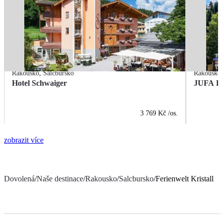
Rakousko
,
Salcbursko
Rakousko
Hotel Schwaiger
JUFA Ho
3 769 Kč
/os.
zobrazit více
Dovolená
/
Naše destinace
/
Rakousko
/
Salcbursko
/
Ferienwelt Kristall