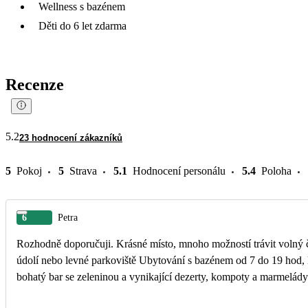
Wellness s bazénem
Děti do 6 let zdarma
Recenze
5.2
23 hodnocení zákazníků
5
Pokoj
5
Strava
5.1
Hodnocení personálu
5.4
Poloha
6
Petra
Rozhodně doporučuji. Krásné místo, mnoho možností trávit volný ča
údolí nebo levné parkoviště Ubytování s bazénem od 7 do 19 hod, lehátka i venku, sauna, pára. Jídlo skvělé, výběr ze 3 jídel a menu pro děti (bohužel často hranolky). Ale
bohatý bar se zeleninou a vynikající dezerty, kompoty a marmelády 