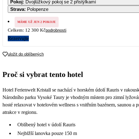
Pokoj
:
Dvojlůžkový pokoj se 2 přistýlkami
Strava
:
Polopenze
MÁME UŽ JEN 2 POKOJE
Celkem:
12 300 Kč
podrobnosti
Rezervujte
uložit do oblíbených
Proč si vybrat tento hotel
Hotel Ferienwelt Kristall se nachází v horském údolí Rauris v rakous
Národního parku Vysoké Taury je vhodným místem pro zimní lyžování v
hosté relaxovat v hotelovém wellness s vnitřním bazénem, saunou a p
atrakce v regionu.
Oblíbený hotel v údolí Rauris
Nejblžší lanovka pouze 150 m