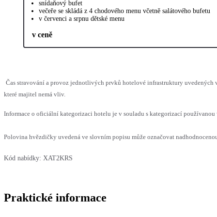
snídaňový bufet
večeře se skládá z 4 chodového menu včetně salátového bufetu
v červenci a srpnu dětské menu
v ceně
Čas stravování a provoz jednotlivých prvků hotelové infrastruktury uvedenýc
které majitel nemá vliv.
Informace o oficiální kategorizaci hotelu je v souladu s kategorizací používanou 
Polovina hvězdičky uvedená ve slovním popisu může označovat nadhodnocenou n
Kód nabídky:
XAT2KRS
Praktické informace