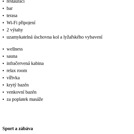
•
restauraci
•
bar
•
terasa
•
Wi-Fi připojení
•
2 výtahy
•
uzamykatelná úschovna kol a lyžařského vybavení
•
wellness
•
sauna
•
infračervená kabina
•
relax room
•
vířivka
•
krytý bazén
•
venkovní bazén
•
za poplatek masáže
Sport a zábáva