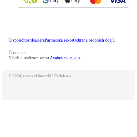
O společnosti
Kariéra
Partnerská sekce
Ochrana osobních údajů
Čedok a.s
Návrh a realizace webu
Axabee sp. z. o.o.
© 2026, cestovní kancelář Čedok a.s.