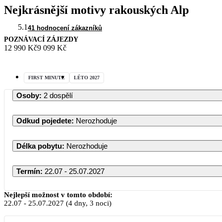
Nejkrásnější motivy rakouských Alp
5.1
41 hodnocení zákazníků
POZNÁVACÍ ZÁJEZDY
12 990 Kč
9 099 Kč
FIRST MINUTE
LÉTO 2027
Osoby
:
2 dospělí
Odkud pojedete
:
Nerozhoduje
Délka pobytu
:
Nerozhoduje
Termín
:
22.07 - 25.07.2027
Nejlepší možnost v tomto období:
22.07
-
25.07.2027
(4 dny, 3 noci)