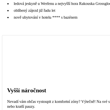
ledová jeskyně u Werfenu a nejvyšší hora Rakouska Grossgl
oblíbený zájezd již řadu let
nově ubytování v hotelu **** s bazénem
Vyšší náročnost
Nevadí vám občas vystoupit z komfortní zóny? Výtečně! Na své si 
nebo kratší pauzy.