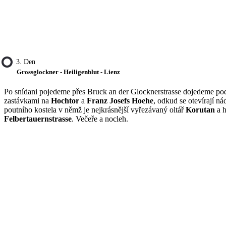
3. Den
Grossglockner - Heiligenblut - Lienz
Po snídani pojedeme přes Bruck an der Glocknerstrasse dojedeme p
zastávkami na
Hochtor
a
Franz Josefs Hoehe
, odkud se otevírají 
poutního kostela v němž je nejkrásnější vyřezávaný oltář
Korutan
a h
Felbertauernstrasse
. Večeře a nocleh.