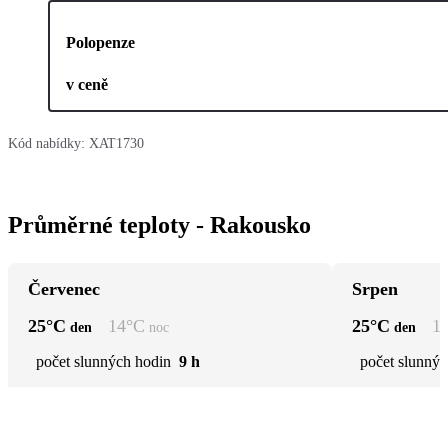
Polopenze
v ceně
Kód nabídky:
XAT1730
Průměrné teploty - Rakousko
Červenec
Srpen
25
°C
14
°C
25
°C
1
den
noc
den
počet slunných hodin
9 h
počet slunnýc