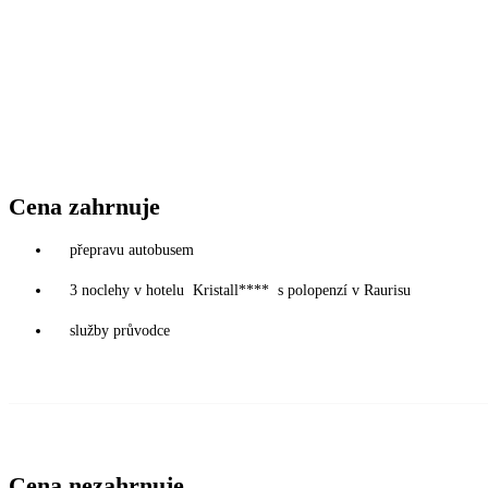
Cena zahrnuje
přepravu autobusem
3 noclehy v hotelu Kristall**** s polopenzí v Raurisu
služby průvodce
Cena nezahrnuje