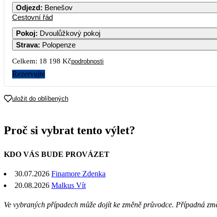
Odjezd
:
Benešov
Cestovní řád
Pokoj
:
Dvoulůžkový pokoj
Strava
:
Polopenze
Celkem:
18 198 Kč
podrobnosti
Rezervujte
uložit do oblíbených
Proč si vybrat tento výlet?
KDO VÁS BUDE PROVÁZET
30.07.2026
Finamore Zdenka
20.08.2026
Malkus Vít
Ve vybraných případech může dojít ke změně průvodce. Případná zm