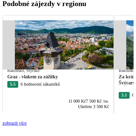
Podobné zájezdy v regionu
Rakousko
,
Štýrsko
Rakousko
Graz - vlakem za zážitky
Za krás
Švýcars
5.5
6 hodnocení zákazníků
5.1
67
11 000 Kč
7 500 Kč
/os.
Ušetřete
3 500 Kč
zobrazit více