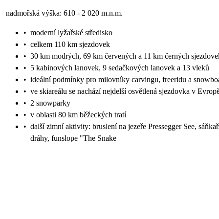
nadmořská výška: 610 - 2 020 m.n.m.
•
moderní lyžařské středisko
•
celkem 110 km sjezdovek
•
30 km modrých, 69 km červených a 11 km černých sjezdove
•
5 kabinových lanovek, 9 sedačkových lanovek a 13 vleků
•
ideální podmínky pro milovníky carvingu, freeridu a snowbo
•
ve skiareálu se nachází nejdelší osvětlená sjezdovka v Evrop
•
2 snowparky
•
v oblasti 80 km běžeckých tratí
•
další zimní aktivity: bruslení na jezeře Pressegger See, sáňka
dráhy, funslope "The Snake