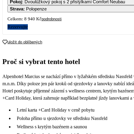
Pokoj
:
Dvoulůžkový pokoj s 2 přistýlkami Comfort Neubau
4 860
4 860
4 860
Strava
:
Polopenze
7
8
9
10
Celkem:
8 940 Kč
podrobnosti
4 860
4 860
4 860
4 860
Rezervujte
14
15
16
17
4 470
4 470
4 470
4 470
uložit do oblíbených
21
22
23
24
4 470
4 470
4 470
Proč si vybrat tento hotel
28
29
30
Alpenhotel Marcius se nachází přímo v lyžařském středisku Nassfeld 
m.n.m. Díky poloze jen pár kroků od sjezdovky a lanovky nabízí ide
Hotel poskytuje příjemné zázemí s wellness centrem, krytým bazénem 
+Card Holiday, která zahrnuje například bezplatné jízdy lanovkami a 
Letní karta +Card Holiday v ceně pobytu
Poloha přímo u sjezdovky ve středisku Nassfeld
Wellness s krytým bazénem a saunou