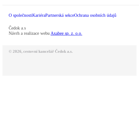
O společnosti
Kariéra
Partnerská sekce
Ochrana osobních údajů
Čedok a.s
Návrh a realizace webu
Axabee sp. z. o.o.
© 2026, cestovní kancelář Čedok a.s.