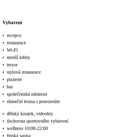
Vybavení
•
recepce
•
restaurace
•
Wi-Fi
•
menší lobby
•
trezor
•
stylová restaurace
•
pizzerie
•
bar
•
společenská místnost
•
sluneční terasa s posezením
•
dětský koutek, videohry
•
úschovna sportovního vybavení
•
wellness 10:00-22:00
•
finská sauna