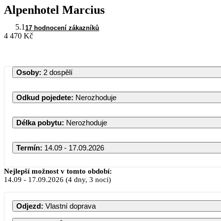
Alpenhotel Marcius
5.1
17 hodnocení zákazníků
4 470 Kč
Osoby
:
2 dospělí
Odkud pojedete
:
Nerozhoduje
Délka pobytu
:
Nerozhoduje
Termín
:
14.09 - 17.09.2026
Září 20
Nejlepší možnost v tomto období:
14.09
-
17.09.2026
(4 dny, 3 noci)
PO
ÚT
ST
ČT
Odjezd
:
Vlastní doprava
1
2
3