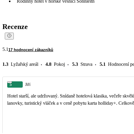
Rodinný hotel v horské vesnici Sonnleitn
Recenze
5.1
17 hodnocení zákazníků
1.3
Lyžařský areál
4.8
Pokoj
5.3
Strava
5.1
Hodnocení pe
5
Jiří
Hotel starší, ale udržovaný. Snídaně hotelová klasika, večeře skvělé, personál oc
lanovky, turistický vláček a v ceně pobytu karta holliday+. Celkov