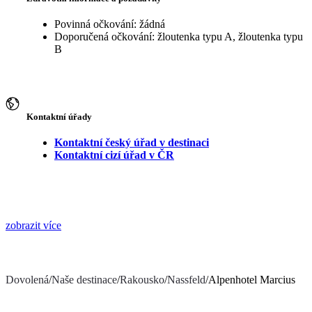
Povinná očkování: žádná
Doporučená očkování: žloutenka typu A, žloutenka typu
B
Kontaktní úřady
Kontaktní český úřad v destinaci
Kontaktní cizí úřad v ČR
zobrazit více
Dovolená
/
Naše destinace
/
Rakousko
/
Nassfeld
/
Alpenhotel Marcius