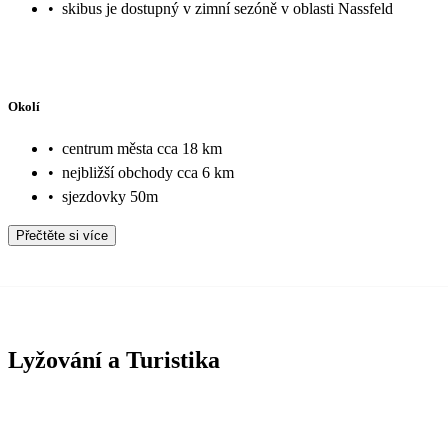
•
skibus je dostupný v zimní sezóně v oblasti Nassfeld
Okolí
•
centrum města cca 18 km
•
nejbližší obchody cca 6 km
•
sjezdovky 50m
Přečtěte si více
Lyžování a Turistika