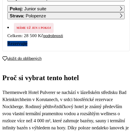
1
2
Pokoj
:
Junior suite
Strava
:
Polopenze
3
4
5
6
7
8
9
16 980
MÁME UŽ JEN 1 POKOJ
Celkem:
28 500 Kč
podrobnosti
10
11
12
13
14
15
16
16 980
16 980
16 980
16 980
16 980
16 500
16 500
Rezervujte
17
18
19
20
21
22
23
16 500
16 500
16 500
16 500
16 500
16 230
15 480
uložit do oblíbených
24
25
26
27
28
29
30
14 700
14 700
14 700
14 700
14 700
14 250
14 250
Proč si vybrat tento hotel
31
14 250
Thermenwelt Hotel Pulverer se nachází v lázeňském středisku Bad
Kleinkirchheim v Korutanech, v srdci biosférické rezervace
Nockberge. Rodinný pětihvězdičkový hotel je známý především
svou vlastní termální pramenitou vodou a rozsáhlým wellness o
rozloze více než 4 000 m², které zahrnuje bazény, sauny i termální
infinity bazén s výhledem na hory. Díky poloze nedaleko lanovek je