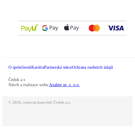
O společnosti
Kariéra
Partnerská sekce
Ochrana osobních údajů
Čedok a.s
Návrh a realizace webu
Axabee sp. z. o.o.
© 2026, cestovní kancelář Čedok a.s.