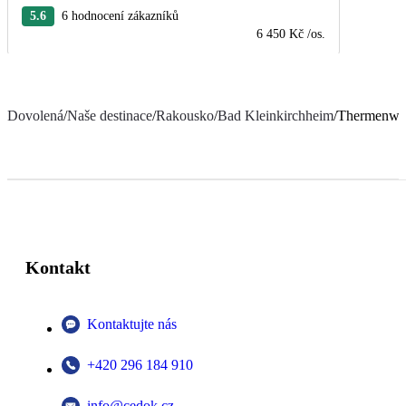
5.6
6 hodnocení zákazníků
6 450 Kč
/os.
Dovolená
/
Naše destinace
/
Rakousko
/
Bad Kleinkirchheim
/
Thermenwelt
Kontakt
Kontaktujte nás
+420 296 184 910
info@cedok.cz