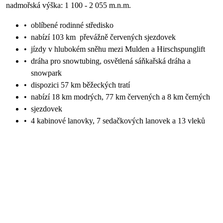
nadmořská výška: 1 100 - 2 055 m.n.m.
•
oblíbené rodinné středisko
•
nabízí 103 km převážně červených sjezdovek
•
jízdy v hlubokém sněhu mezi Mulden a Hirschspunglift
•
dráha pro snowtubing, osvětlená sáňkařská dráha a
snowpark
•
dispozici 57 km běžeckých tratí
•
nabízí 18 km modrých, 77 km červených a 8 km černých
•
sjezdovek
•
4 kabinové lanovky, 7 sedačkových lanovek a 13 vleků