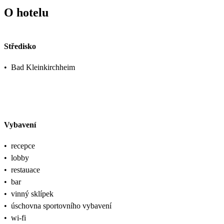
O hotelu
Středisko
•
Bad Kleinkirchheim
Vybavení
•
recepce
•
lobby
•
restauace
•
bar
•
vinný sklípek
•
úschovna sportovního vybavení
•
wi-fi