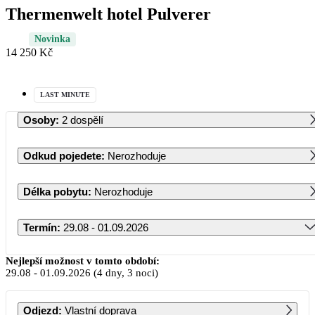
Thermenwelt hotel Pulverer
Novinka
14 250 Kč
LAST MINUTE
Osoby
:
2 dospělí
Odkud pojedete
:
Nerozhoduje
Délka pobytu
:
Nerozhoduje
Termín
:
29.08 - 01.09.2026
Srpen 2026
Nejlepší možnost v tomto období:
29.08
-
01.09.2026
(4 dny, 3 noci)
PO
ÚT
ST
ČT
PÁ
SO
NE
Odjezd
:
Vlastní doprava