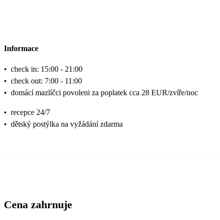
Informace
•
check in: 15:00 - 21:00
•
check out: 7:00 - 11:00
•
domácí mazlíčci povoleni za poplatek cca 28 EUR/zvíře/noc
•
recepce 24/7
•
dětský postýlka na vyžádání zdarma
Cena zahrnuje