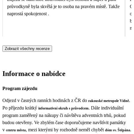
průvodkyně byla skvělá je to osoba na pravém místě. Takže
Os
naprostá spokojenost .
op
be
mě
Te
Zobrazit všechny recenze
Informace o nabídce
Program zájezdu
Odjezd v časných ranních hodinách z ČR do
.
rakouské metropole Vídně
Po příjezdu krátký
. Dále individuální
informativní okruh s průvodcem
program zaměřený na nákupy či návštěva adventních trhů, pokud
budou otevřeny. Ve zbylém čase doporučujeme navštívit památky
v
, mezi kterými by rozhodně neměl chybět
.
centru města
dóm sv. Štěpána