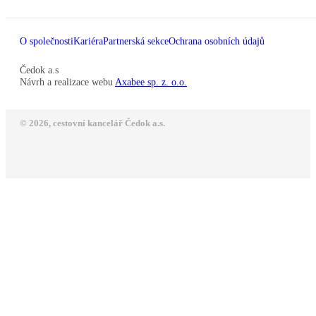
O společnosti
Kariéra
Partnerská sekce
Ochrana osobních údajů
Čedok a.s
Návrh a realizace webu
Axabee sp. z. o.o.
© 2026, cestovní kancelář Čedok a.s.