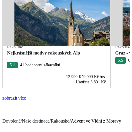
Rakousko
Rakousko
Nejkrásnější motivy rakouských Alp
Graz - v
5.5
6 
5.1
41 hodnocení zákazníků
12 990 Kč
9 099 Kč
/os.
Ušetřete
3 891 Kč
zobrazit více
Dovolená
/
Naše destinace
/
Rakousko
/
Advent ve Vídni z Moravy