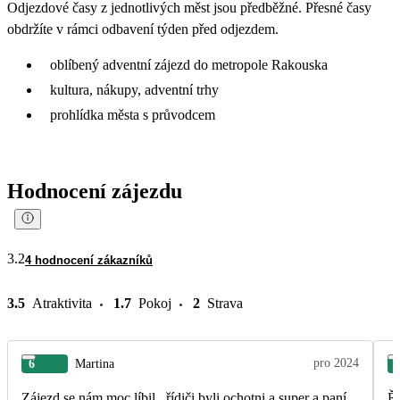
Odjezdové časy z jednotlivých měst jsou předběžné. Přesné časy
obdržíte v rámci odbavení týden před odjezdem.
oblíbený adventní zájezd do metropole Rakouska
kultura, nákupy, adventní trhy
prohlídka města s průvodcem
Hodnocení zájezdu
3.2
4 hodnocení zákazníků
3.5
Atraktivita
1.7
Pokoj
2
Strava
pro 2024
6
Martina
Zájezd se nám moc líbil...řídiči byli ochotni a super a paní
Ři