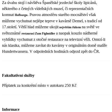
Za úvahu stojí i návštěva Španělské jezdecké školy lipicánů,
některého z četných vídeňských muzeí, či reprezentačních
komnat
. Pravou atmosféru starého mocnářství však
Hofburgu
můžeme vychutnat nejlépe teprve v kavárně Demel, s tradicí od
17.století. Větší hlad můžeme ukojit
na světě ve
největším řízkem
světoznámé
a naopak kouzlo nádherné
restauraci Zum Figlmüller
vyhlídky vychutnat z otočné restaurace na televizní věži. Omrzí-li
nás klasika, můžeme zavítat do kavárny v originálním domě malíře
Hundertwassera. V odpoledních hodinách odjezd zpět do ČR.
Fakultativní služby
Příplatek za konkrétní místo v autokaru 250 Kč
Informace