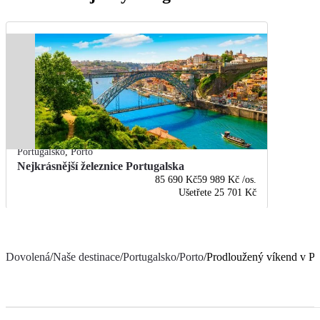
Portugalsko
,
Porto
Nejkrásnější železnice Portugalska
85 690 Kč
59 989 Kč
/os.
Ušetřete
25 701 Kč
Dovolená
/
Naše destinace
/
Portugalsko
/
Porto
/
Prodloužený víkend v Po