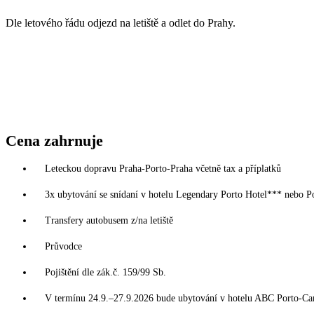
Dle letového řádu odjezd na letiště a odlet do Prahy.
Cena zahrnuje
Leteckou dopravu Praha-Porto-Praha včetně tax a příplatků
3x ubytování se snídaní v hotelu Legendary Porto Hotel*** nebo 
Transfery autobusem z/na letiště
Průvodce
Pojištění dle zák.č. 159/99 Sb.
V termínu 24.9.–27.9.2026 bude ubytování v hotelu ABC Porto-Ca