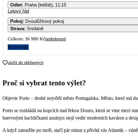
Odlet
:
Praha (letiště), 11:15
Letový řád
Pokoj
:
Dvoulůžkový pokoj
Strava
:
Snídaně
Celkem:
36 980 Kč
podrobnosti
Rezervujte
uložit do oblíbených
Proč si vybrat tento výlet?
Objevte Porto – druhé největší město Portugalska. Město, které má duši
Porto se rozkládá na kopcích nad řekou Douro, která se vine mezi sta
barevnými kachličkami azulejos stojí vedle moderních kaváren a desi
A když zatoužíte po moři, stačí pár minut a přivítá vás Atlantik – vůn