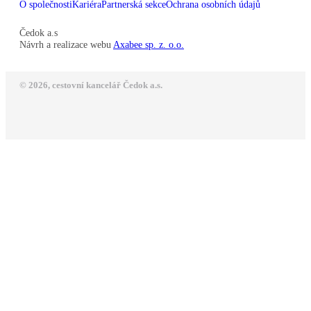
O společnosti
Kariéra
Partnerská sekce
Ochrana osobních údajů
Čedok a.s
Návrh a realizace webu
Axabee sp. z. o.o.
© 2026, cestovní kancelář Čedok a.s.