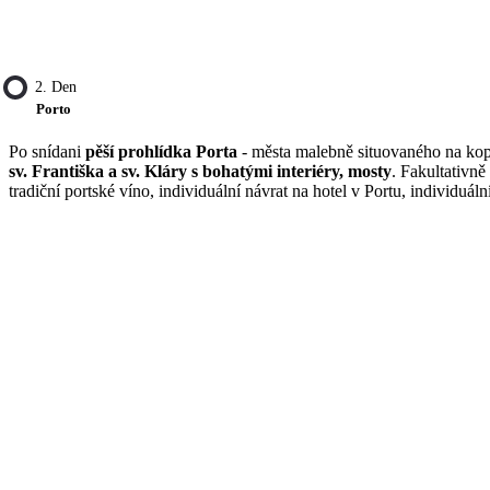
2. Den
Porto
Po snídani
pěší prohlídka Porta
- města malebně situovaného na ko
sv. Františka a sv. Kláry s bohatými interiéry, mosty
. Fakultativn
tradiční portské víno, individuální návrat na hotel v Portu, individuáln