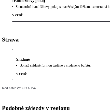
Dvoulůžkový pokoj
Standardní dvoulůžkový pokoj s manželským lůžkem, samostatná ko
v ceně
Strava
Snídaně
Bohaté snídaně formou teplého a studeného bufetu.
v ceně
Kód nabídky:
OPO2154
Podobné zájezdy v regionu