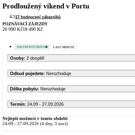
Prodloužený víkend v Portu
4.5
17 hodnocení zákazníků
POZNÁVACÍ ZÁJEZDY
26 990 Kč
18 490 Kč
DATUM POTVRZENO
LAST MINUTE
Osoby
:
2 dospělí
Odkud pojedete
:
Nerozhoduje
Délka pobytu
:
Nerozhoduje
Termín
:
24.09 - 27.09.2026
Nejlepší možnost v tomto období:
24.09
-
27.09.2026
(4 dny, 3 noci)