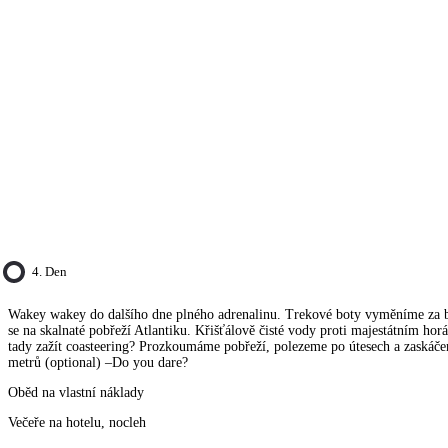
4. Den
Wakey wakey do dalšího dne plného adrenalinu. Trekové boty vyměníme za 
se na skalnaté pobřeží Atlantiku. Křišťálově čisté vody proti majestátním hor
tady zažít coasteering? Prozkoumáme pobřeží, polezeme po útesech a zaskáče
metrů (optional) –Do you dare?
Oběd na vlastní náklady
Večeře na hotelu, nocleh