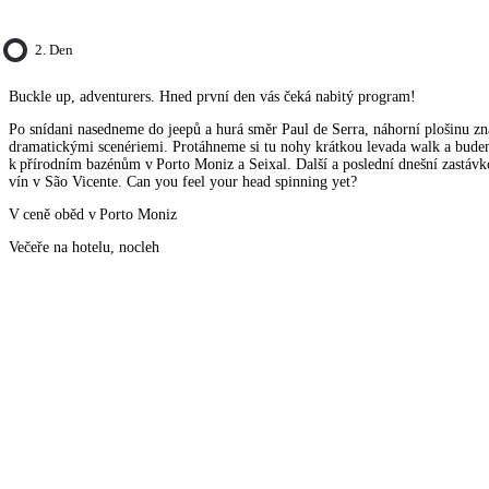
2. Den
Buckle up, adventurers. Hned první den vás čeká nabitý program!
Po snídani nasedneme do jeepů a hurá směr Paul de Serra, náhorní plošinu 
dramatickými scenériemi. Protáhneme si tu nohy krátkou levada walk a bud
k přírodním bazénům v Porto Moniz a Seixal. Další a poslední dnešní zastáv
vín v São Vicente. Can you feel your head spinning yet?
V ceně oběd v Porto Moniz
Večeře na hotelu, nocleh