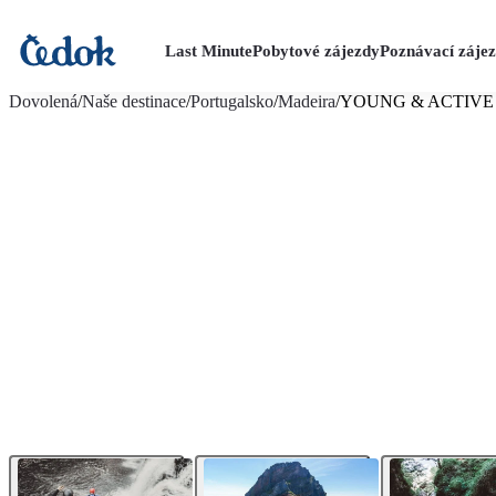
Last Minute
Pobytové zájezdy
Poznávací záje
více fotografií (12)
Dovolená
/
Naše destinace
/
Portugalsko
/
Madeira
/
YOUNG & ACTIVE 