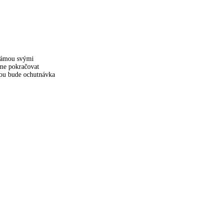
známou svými
eme pokračovat
kou bude ochutnávka