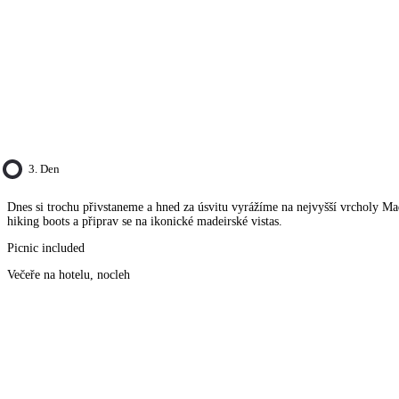
3. Den
Dnes si trochu přivstaneme a hned za úsvitu vyrážíme na nejvyšší vrcholy Ma
hiking boots a připrav se na ikonické madeirské vistas.
Picnic included
Večeře na hotelu, nocleh