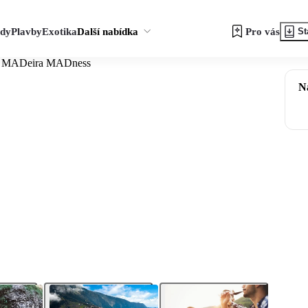
zdy
Plavby
Exotika
Další nabídka
Pro vás
St
MADeira MADness
N