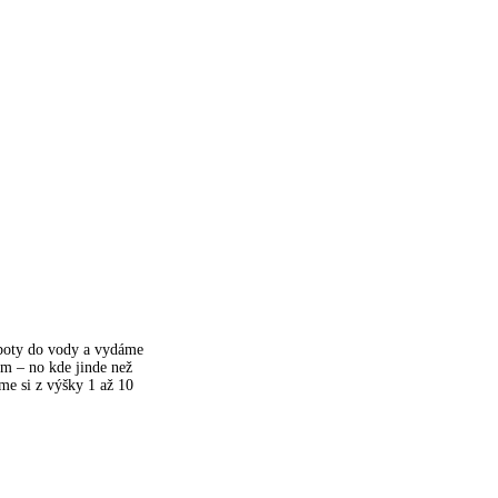
boty do vody a vydáme
ám – no kde jinde než
me si z výšky 1 až 10