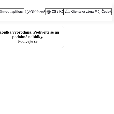
áhnout aplikaci
Oblíbené
CS / Kč
Klientská zóna Můj Čedok
abídka vyprodána. Podívejte se na
podobné nabídky.
Podívejte se