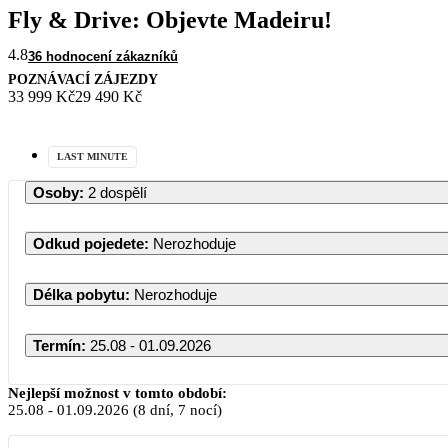
Fly & Drive: Objevte Madeiru!
4.8
36 hodnocení zákazníků
POZNÁVACÍ ZÁJEZDY
33 999 Kč
29 490 Kč
LAST MINUTE
Osoby
:
2 dospělí
Odkud pojedete
:
Nerozhoduje
Délka pobytu
:
Nerozhoduje
Termín
:
25.08 - 01.09.2026
Nejlepší možnost v tomto období:
25.08
-
01.09.2026
(8 dní, 7 nocí)