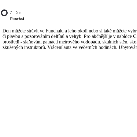
7. Den
Funchal
Den můžete strávit ve Funchalu a jeho okolí nebo si také můžete vybra
či plavbu s pozorováním delfínů a velryb. Pro akčnější je v nabídce
C
prostředí - slaňování patnácti metrového vodopádu, skalních stěn, sk
zkušených instruktorů. Vrácení auta ve večerních hodinách. Ubytová