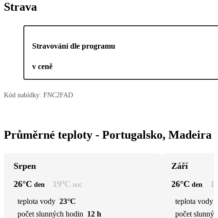
Strava
Stravování dle programu
v ceně
Kód nabídky:
FNC2FAD
Průměrné teploty - Portugalsko, Madeira
Srpen
Září
26
°C
19
°C
26
°C
1
den
noc
den
teplota vody
23°C
teplota vody
počet slunných hodin
12 h
počet slunnýc