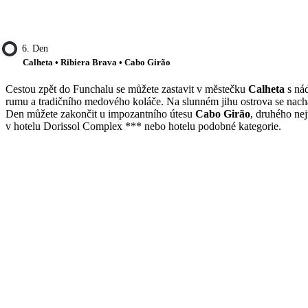
6. Den
Calheta • Ribiera Brava • Cabo Girão
Cestou zpět do Funchalu se můžete zastavit v městečku
Calheta
s nád
rumu a tradičního medového koláče. Na slunném jihu ostrova se nac
Den můžete zakončit u impozantního útesu
Cabo Girão
, druhého ne
v hotelu Dorissol Complex *** nebo hotelu podobné kategorie.