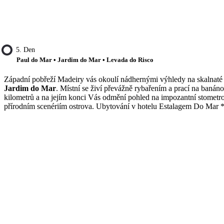
5. Den
Paul do Mar • Jardim do Mar • Levada do Risco
Západní pobřeží Madeiry vás okoulí nádhernými výhledy na skalnaté 
Jardim do Mar
. Místní se živí převážně rybařením a prací na baná
kilometrů a na jejím konci Vás odmění pohled na impozantní stometro
přírodním scenériím ostrova. Ubytování v hotelu Estalagem Do Mar *