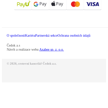
O společnosti
Kariéra
Partnerská sekce
Ochrana osobních údajů
Čedok a.s
Návrh a realizace webu
Axabee sp. z. o.o.
© 2026, cestovní kancelář Čedok a.s.