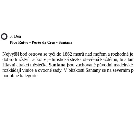
3. Den
Pico Ruivo • Porto da Crus • Santana
Nejvyšší bod ostrova se tyčí do 1862 metrů nad mořem a rozhodně je
dobrodružství - ačkoliv je turistická stezka otevřená každému, tu a t
Hlavní atrakcí městečka
Santana
jsou zachované původní madeirské to
rozkládají vinice a ovocné sady. V blízkosti Santany se na severním
podobné kategorie.