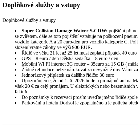
Doplňkové služby a vstupy
Doplňkové služby a vstupy
Super Collision Damage Waiver S-CDW:
pojištění při n
se zvířetem, dále se toto pojištění vztahuje na poškození pneuma
vozidlo kategorie A a 20 euro/den pro vozidlo kategorie C. Poji
složení vratné zálohy ve výši 900 EUR.
Řidič ve věku 21 let až 25 let musí zaplatit přípatek 40 eur
GPS – 8 euro / den Dětská sedačka – 8 euro / den
Mobilní WI FI internet 3G router – 35euro za 15 GB ( může 
Žádné refundace nelze nárokovat za nevyužité dny Vámi za
Jednorázový příplatek za dalšího řidiče: 30 euro
Upozorňujeme, že od 1. 6. 2026 bude u pronájmů aut na Ma
však 20 € za celý pronájem. U elektrických nebo bezemisních 
faktuře.
Do poznámky k rezervaci prosím uveďte jméno řidiče společn
Parkování u hotelu Dorisol je zpoplatněno a je potřeba pře