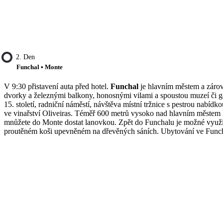
2. Den
Funchal • Monte
V 9:30 přistavení auta před hotel.
Funchal
je hlavním městem a zárov
dvorky a železnými balkony, honosnými vilami a spoustou muzeí či gal
15. století, radniční náměstí, návštěva místní tržnice s pestrou nabí
ve vinařství Oliveiras. Téměř 600 metrů vysoko nad hlavním městem
mnůžete do Monte dostat lanovkou. Zpět do Funchalu je možné využít 
proutěném koši upevněném na dřevěných sáních. Ubytování ve Funch