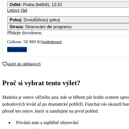
Odlet
:
Praha (letiště), 12:10
Letový řád
Pokoj
:
Dvoulůžkový pokoj
Strava
:
Stravování dle programu
Přidejte dovolenou
Celkem:
58 980 Kč
podrobnosti
Rezervujte
uložit do oblíbených
Proč si vybrat tento výlet?
Madeira je ostrov věčného jara, kde se během pár hodin ocitnete upro
pohodových levád až po dramatické pobřeží. Funchal vás okouzlí bar
přesně ten ostrov, který si zamilujete na první pohled.
Privátní auto a zajištěné ubytování