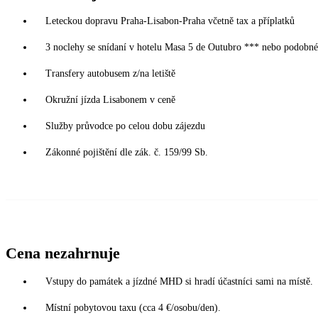
Leteckou dopravu Praha-Lisabon-Praha včetně tax a příplatků
3 noclehy se snídaní v hotelu Masa 5 de Outubro *** nebo podobn
Transfery autobusem z/na letiště
Okružní jízda Lisabonem v ceně
Služby průvodce po celou dobu zájezdu
Zákonné pojištění dle zák. č. 159/99 Sb.
Cena nezahrnuje
Vstupy do památek a jízdné MHD si hradí účastníci sami na místě.
Místní pobytovou taxu (cca 4 €/osobu/den).