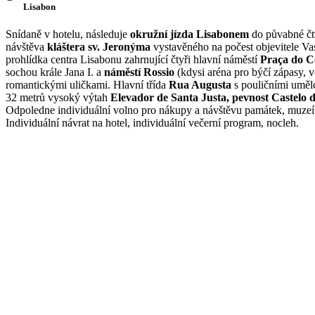
Lisabon
Snídaně v hotelu, následuje
okružní jízda Lisabonem
do půvabné čt
návštěva
kláštera sv. Jeronýma
vystavěného na počest objevitele Vas
prohlídka centra Lisabonu zahrnující čtyři hlavní náměstí
Praça do C
sochou krále Jana I. a
náměstí Rossio
(kdysi aréna pro býčí zápasy, vo
romantickými uličkami. Hlavní třída
Rua Augusta
s pouličními umělc
32 metrů vysoký výtah
Elevador de Santa Justa, pevnost Castelo 
Odpoledne individuální volno pro nákupy a návštěvu památek, muzeí,
Individuální návrat na hotel, individuální večerní program, nocleh.