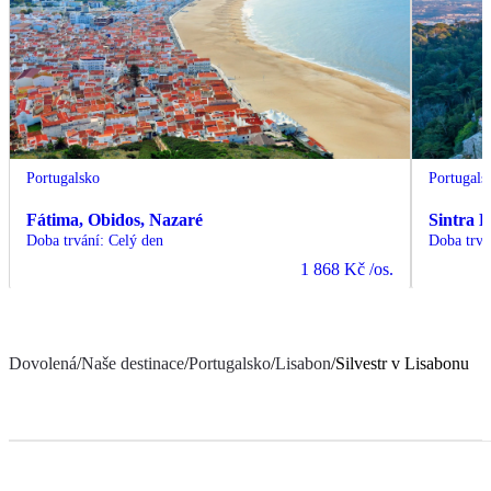
Portugalsko
Portugals
Fátima, Obidos, Nazaré
Sintra 
Doba trvání
:
Celý den
Doba trvá
1 868 Kč
/os.
Dovolená
/
Naše destinace
/
Portugalsko
/
Lisabon
/
Silvestr v Lisabonu