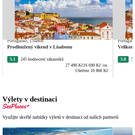
Portugalsko
,
Lisabon
Portugals
Prodloužený víkend v Lisabonu
Velikon
5.1
245 hodnocení zákazníků
5.0
5 
27 490 Kč
16 690 Kč
/os.
Ušetřete
10 800 Kč
Výlety v destinaci
Využijte skvělé nabídky výletů v destinaci od našich partnerů