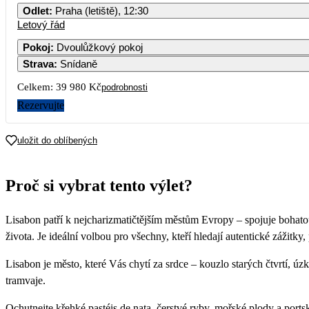
Odlet
:
Praha (letiště), 12:30
Letový řád
1
2
Pokoj
:
Dvoulůžkový pokoj
Strava
:
Snídaně
7
8
9
Celkem:
39 980 Kč
podrobnosti
14
15
16
Rezervujte
21
22
23
uložit do oblíbených
28
29
30
Proč si vybrat tento výlet?
19 9
Lisabon patří k nejcharizmatičtějším městům Evropy – spojuje bohatou
života. Je ideální volbou pro všechny, kteří hledají autentické zážitky, p
Lisabon je město, které Vás chytí za srdce – kouzlo starých čtvrtí, ú
tramvaje.
Ochutnejte křehké pastéis de nata, čerstvé ryby, mořské plody a por