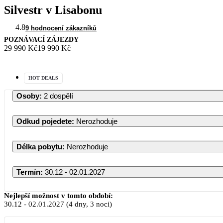
Silvestr v Lisabonu
4.8
9 hodnocení zákazníků
POZNÁVACÍ ZÁJEZDY
29 990 Kč
19 990 Kč
HOT DEALS
Osoby
:
2 dospělí
Odkud pojedete
:
Nerozhoduje
Délka pobytu
:
Nerozhoduje
Termín
:
30.12 - 02.01.2027
Pr
Nejlepší možnost v tomto období:
30.12
-
02.01.2027
(4 dny, 3 noci)
PO
ÚT
ST