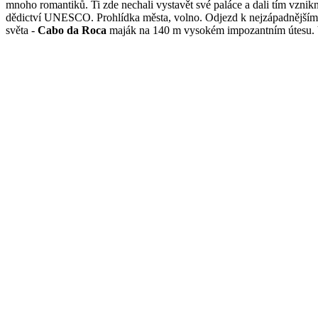
mnoho romantiků. Ti zde nechali vystavět své paláce a dali tím vzn
dědictví UNESCO. Prohlídka města, volno. Odjezd k nejzápadnějšímu
světa -
Cabo da Roca
maják na 140 m vysokém impozantním útesu. V 