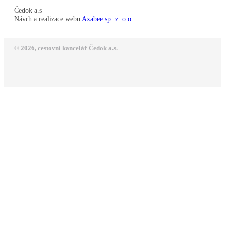
Čedok a.s
Návrh a realizace webu
Axabee sp. z. o.o.
© 2026, cestovní kancelář Čedok a.s.