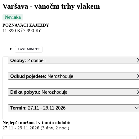
Varšava - vánoční trhy vlakem
Novinka
POZNÁVACÍ ZÁJEZDY
11 390 Kč
7 990 Kč
LAST MINUTE
Osoby
:
2 dospělí
Odkud pojedete
:
Nerozhoduje
Délka pobytu
:
Nerozhoduje
Termín
:
27.11 - 29.11.2026
Listopad 2026
Nejlepší možnost v tomto období:
27.11
-
29.11.2026
(3 dny, 2 noci)
PO
ÚT
ST
ČT
PÁ
SO
NE