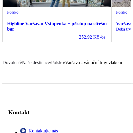
Polsko
Polsko
Highline Varšava: Vstupenka + přístup na střešní
Varšavsk
bar
Doba trvá
252.92 Kč
/os.
Dovolená
/
Naše destinace
/
Polsko
/
Varšava - vánoční trhy vlakem
Kontakt
Kontaktujte nás