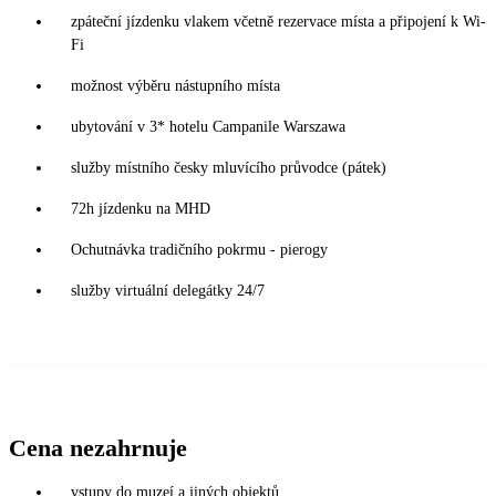
zpáteční jízdenku vlakem včetně rezervace místa a připojení k Wi-
Fi
možnost výběru nástupního místa
ubytování v 3* hotelu Campanile Warszawa
služby místního česky mluvícího průvodce (pátek)
72h jízdenku na MHD
Ochutnávka tradičního pokrmu - pierogy
služby virtuální delegátky 24/7
Cena nezahrnuje
vstupy do muzeí a jiných objektů