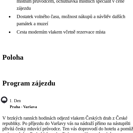
místním průvodcem, ochutnávka místních specialit v ceně
zájezdu
Dostatek volného času, možnost nákupů a návštěv dalších
památek a muzeí
Cesta moderním vlakem včetně rezervace místa
Poloha
Program zájezdu
1. Den
Praha - Varšava
V brzkých ranních hodinách odjezd vlakem Českých drah z České
republiky. Po příjezdu do Varšavy vás na nádraží přímo na nástupišti
přivítá česky mluvící průvodce. Ten vás doprovodí do hotelu a pomů