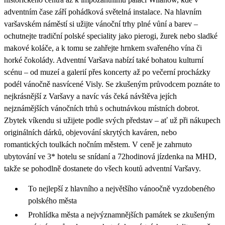
adventním čase září pohádková světelná instalace. Na hlavním
varšavském náměstí si užijte vánoční trhy plné vůní a barev –
ochutnejte tradiční polské speciality jako pierogi, žurek nebo sladké
makové koláče, a k tomu se zahřejte hrnkem svařeného vína či
horké čokolády. Adventní Varšava nabízí také bohatou kulturní
scénu – od muzeí a galerií přes koncerty až po večerní procházky
podél vánočně nasvícené Visly. Se zkušeným průvodcem poznáte to
nejkrásnější z Varšavy a navíc vás čeká návštěva jejích
nejznámějších vánočních trhů s ochutnávkou místních dobrot.
Zbytek víkendu si užijete podle svých představ – ať už při nákupech
originálních dárků, objevování skrytých kaváren, nebo
romantických toulkách nočním městem. V ceně je zahrnuto
ubytování ve 3* hotelu se snídaní a 72hodinová jízdenka na MHD,
takže se pohodlně dostanete do všech koutů adventní Varšavy.
To nejlepší z hlavního a největšího vánoočně vyzdobeného
polského města
Prohlídka města a nejvýznamnějších památek se zkušeným