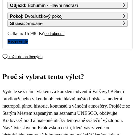
Odjezd
:
Bohumín - Hlavní nádraží
1
Pokoj
:
Dvoulůžkový pokoj
Strava
:
Snídaně
2
3
4
5
6
7
8
Celkem:
15 980 Kč
podrobnosti
Rezervujte
9
10
11
12
13
14
15
uložit do oblíbených
16
17
18
19
20
21
22
Proč si vybrat tento výlet?
23
24
25
26
27
28
29
7 990
Vydejte se s námi vlakem za kouzlem adventní Varšavy! Během
30
prodlouženého víkendu objevte hlavní město Polska – moderní
metropoli plnou historie, kontrastů a vánoční atmosféry. Projděte se
Starým Městem zapsaným na seznamu UNESCO, obdivujte
Královský hrad a malebné uličky lemované sváteční výzdobou.
Navštivte slavnou Královskou cestu, která vás zavede od
historického centra až k impozantnímu paláci Wilanów, kde v