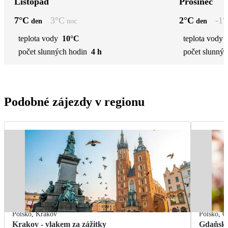
Listopad
Prosinec
7
°C
3
°C
2
°C
-1
°
den
noc
den
teplota vody
10°C
teplota vody
počet slunných hodin
4 h
počet slunnýc
Podobné zájezdy v regionu
Polsko
,
Krakov
Polsko
,
G
Krakov - vlakem za zážitky
Gdaňsk 