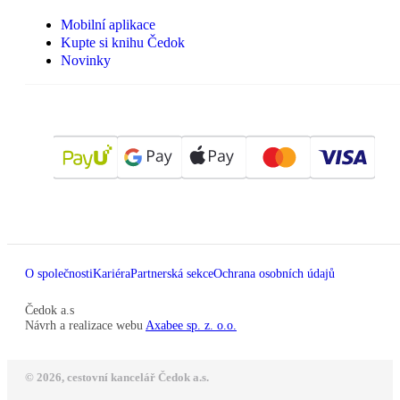
Mobilní aplikace
Kupte si knihu Čedok
Novinky
O společnosti
Kariéra
Partnerská sekce
Ochrana osobních údajů
Čedok a.s
Návrh a realizace webu
Axabee sp. z. o.o.
© 2026, cestovní kancelář Čedok a.s.