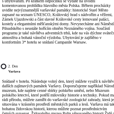
s ubytováním. Po krátkém odpočinku se vydáte na úvodní
komentovanou prohlídku hlavního města Polska. Během procházky
uvidíte nejvýznamnější varšavské památky: historické Staré Město
zapsané na seznam UNESCO, Královský hrad s nádvořím a věžemi,
Zámek Ujazdowski a část slavné Královské cesty lemované paláci,
kostely a elegantními měšťanskými domy. Nevynecháme ani Náměstí
Pilsudského s neustále hořícím ohněm Neznámého vojína. Součástí
programu je také návštěva adventních trhů, kde na vás dýchne sváteč
atmosféra a bohatá vánoční výzdoba. Ubytování je zajištěno v
komfortním 3* hotelu se snídaní Campanile Warsaw.
2. Den
Varšava
Snídaně v hotelu. Následuje volný den, který můžete využít k návště
dalších zajímavých památek Varšavy. Doporučujeme například Národ
muzeum, kde najdete cenné sbírky polského umění, nebo Muzeum
polského letectví, které potěší milovníky historie a techniky. Pokud m
rádi přírodu, můžete zamířit do varšavské zoologické zahrady, která je
situována v krásném prostředí městských parků a lesů. Varšava má ta
bohatou židovskou historii, kterou můžete poznat prostřednictvím
četných synagog, Židovského muzea Polin věnovaného historii Židů 