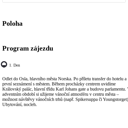
Poloha
Program zájezdu
1. Den
Odlet do Osla, hlavního města Norska. Po příletu transfer do hotelu a
první seznámení s městem. Během procházky centrem uvidíme
Královský palác, hlavní třídu Karl Johans gate a budovu parlamentu.
adventním období si užijeme vánoční atmosféru v centru města –
možnost návštěvy vánočních trhů (např. Spikersuppa či Youngstorget)
Ubytování, nocleh.