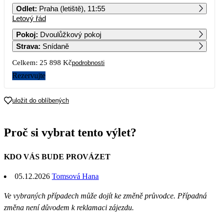
Odlet
:
Praha (letiště), 11:55
Letový řád
1
2
3
4
5
6
12 949
Pokoj
:
Dvoulůžkový pokoj
Strava
:
Snídaně
7
8
9
10
11
12
13
Celkem:
25 898 Kč
podrobnosti
14
15
16
17
18
19
20
Rezervujte
21
22
23
24
25
26
27
uložit do oblíbených
28
29
30
31
Proč si vybrat tento výlet?
KDO VÁS BUDE PROVÁZET
05.12.2026
Tomsová Hana
Ve vybraných případech může dojít ke změně průvodce. Případná
změna není důvodem k reklamaci zájezdu.