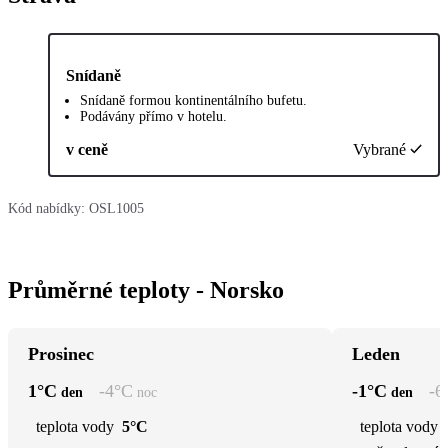
Snídaně
Snídaně formou kontinentálního bufetu.
Podávány přímo v hotelu.
v ceně
Vybrané
Kód nabídky:
OSL1005
Průměrné teploty - Norsko
Prosinec
Leden
1
°C
-4
°C
-1
°C
-6
den
noc
den
teplota vody
5°C
teplota vody