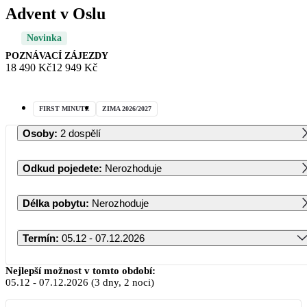
Advent v Oslu
Novinka
POZNÁVACÍ ZÁJEZDY
18 490 Kč
12 949 Kč
FIRST MINUTE
ZIMA 2026/2027
Osoby
:
2 dospělí
Odkud pojedete
:
Nerozhoduje
Délka pobytu
:
Nerozhoduje
Termín
:
05.12 - 07.12.2026
Prosinec 2026
Nejlepší možnost v tomto období:
05.12
-
07.12.2026
(3 dny, 2 noci)
PO
ÚT
ST
ČT
PÁ
SO
NE