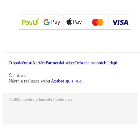
O společnosti
Kariéra
Partnerská sekce
Ochrana osobních údajů
Čedok a.s
Návrh a realizace webu
Axabee sp. z. o.o.
© 2026, cestovní kancelář Čedok a.s.