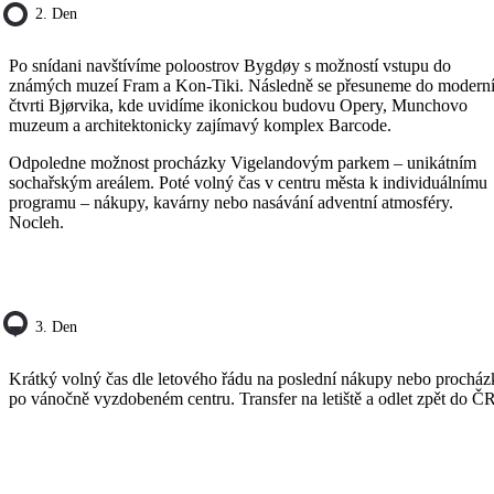
2. Den
Po snídani navštívíme poloostrov Bygdøy s možností vstupu do
známých muzeí Fram a Kon-Tiki. Následně se přesuneme do modern
čtvrti Bjørvika, kde uvidíme ikonickou budovu Opery, Munchovo
muzeum a architektonicky zajímavý komplex Barcode.
Odpoledne možnost procházky Vigelandovým parkem – unikátním
sochařským areálem. Poté volný čas v centru města k individuálnímu
programu – nákupy, kavárny nebo nasávání adventní atmosféry.
Nocleh.
3. Den
Krátký volný čas dle letového řádu na poslední nákupy nebo procház
po vánočně vyzdobeném centru. Transfer na letiště a odlet zpět do ČR