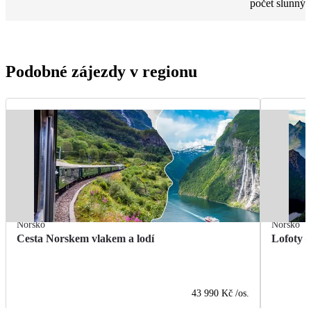
počet slunnýc
Podobné zájezdy v regionu
Norsko
Norsko
Cesta Norskem vlakem a lodí
Lofoty 
43 990 Kč
/os.