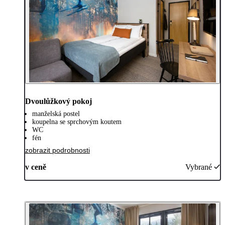
Dvoulůžkový pokoj
manželská postel
koupelna se sprchovým koutem
WC
fén
zobrazit podrobnosti
v ceně
Vybrané