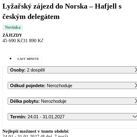
Lyžařský zájezd do Norska – Hafjell s
českým delegátem
Novinka
ZÁJEZDY
45 690 Kč
31 890 Kč
LAST MINUTE
Osoby
:
2 dospělí
Odkud pojedete
:
Nerozhoduje
Délka pobytu
:
Nerozhoduje
Termín
:
24.01 - 31.01.2027
Leden 2027
Nejlepší možnost v tomto období:
24.01
-
31.01.2027
(8 dní, 7 nocí)