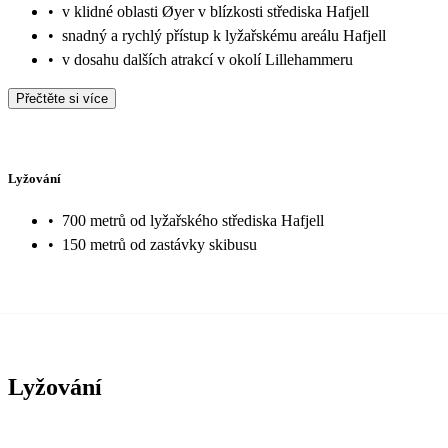
•
v klidné oblasti Øyer v blízkosti střediska Hafjell
•
snadný a rychlý přístup k lyžařskému areálu Hafjell
•
v dosahu dalších atrakcí v okolí Lillehammeru
Přečtěte si více
Lyžování
•
700 metrů od lyžařského střediska Hafjell
•
150 metrů od zastávky skibusu
Lyžování