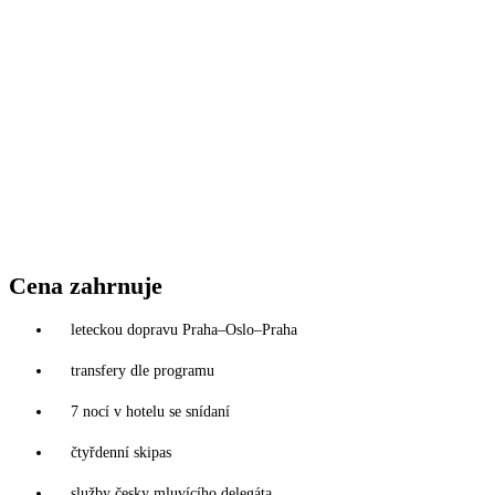
Cena zahrnuje
leteckou dopravu Praha–Oslo–Praha
transfery dle programu
7 nocí v hotelu se snídaní
čtyřdenní skipas
služby česky mluvícího delegáta