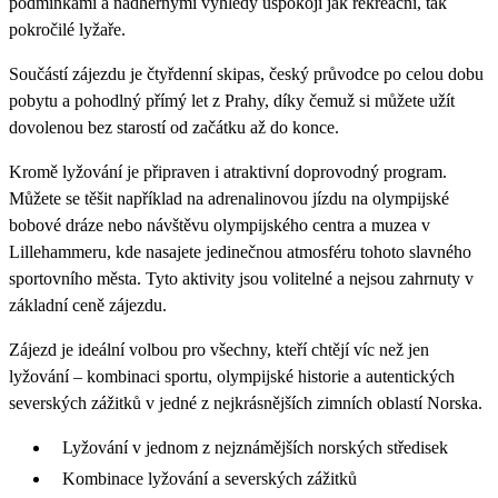
podmínkami a nádhernými výhledy uspokojí jak rekreační, tak
pokročilé lyžaře.
Součástí zájezdu je čtyřdenní skipas, český průvodce po celou dobu
pobytu a pohodlný přímý let z Prahy, díky čemuž si můžete užít
dovolenou bez starostí od začátku až do konce.
Kromě lyžování je připraven i atraktivní doprovodný program.
Můžete se těšit například na adrenalinovou jízdu na olympijské
bobové dráze nebo návštěvu olympijského centra a muzea v
Lillehammeru, kde nasajete jedinečnou atmosféru tohoto slavného
sportovního města. Tyto aktivity jsou volitelné a nejsou zahrnuty v
základní ceně zájezdu.
Zájezd je ideální volbou pro všechny, kteří chtějí víc než jen
lyžování – kombinaci sportu, olympijské historie a autentických
severských zážitků v jedné z nejkrásnějších zimních oblastí Norska.
Lyžování v jednom z nejznámějších norských středisek
Kombinace lyžování a severských zážitků