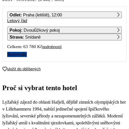
PO
ÚT
ST
ČT
PÁ
SO
NE
Odlet
:
Praha (letiště), 12:00
Letový řád
1
2
3
Pokoj
:
Dvoulůžkový pokoj
Strava
:
Snídaně
4
5
6
7
8
9
10
Celkem:
63 780 Kč
podrobnosti
11
12
13
14
15
16
17
Rezervujte
18
19
20
21
22
23
24
uložit do oblíbených
31 890
25
26
27
28
29
30
31
Proč si vybrat tento hotel
33 890
Lyžařský zájezd do oblasti Hafjell, dějiště zimních olympijských her
v Lillehammeru 1994, nabízí jedinečné spojení špičkového
lyžování, severské přírody a nezapomenutelných zážitků. Moderní
lyžařský areál s kvalitními sjezdovkami, spolehlivými sněhovými