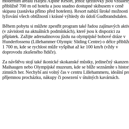
moderním areálu Hafjell Alpine Resort, jehož sjezdovky jsou vzdálen
přibližně 700 m od hotelu a jsou snadno dostupné skibusem v ceně
skipasu (zastávka přímo před hotelem). Resort nabízí široké možnosti
lyžování všech obtížností i krásné výhledy do údolí Gudbrandsdalen.
Během pobytu si můžete zpestřit program také řadou zajímavých aktiv
(v závislosti na aktuálních podmínkách), které jsou k dispozici za
příplatek. Zažijte adrenalinovou jízdu na olympijské bobové dráze v
Hunderfossenu (Lillehammer Olympic Sliding Centre) o délce přibliž
1 700 m, kde se rychlost může vyšplhat až ke 100 km/h (vždy v
doprovodu zkušeného řidiče).
Za návštěvu stojí také ikonické skokanské můstky, jedinečný skanzen
Maihaugen nebo Olympijské muzeum, kde se blíže seznámíte s histori
zimních her. Nechybí ani volný čas v centru Lillehammeru, ideální pr
příjemnou procházku, nákupy či posezení v útulných kavárnách.