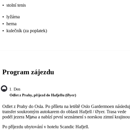
•
stolní tenis
•
lyžárna
•
herna
•
kulečník (za poplatek)
Program zájezdu
1. Den
Odlet z Prahy, příjezd do Hafjellu (Øyer)
Odlet z Prahy do Osla. Po příletu na letiště Oslo Gardermoen následu
transfer soukromým autokarem do oblasti Hafjell / Øyer. Trasa vede
podél jezera Mjøsa a nabízí první seznámení s norskou zimní krajinou
Po příjezdu ubytování v hotelu Scandic Hafjell.