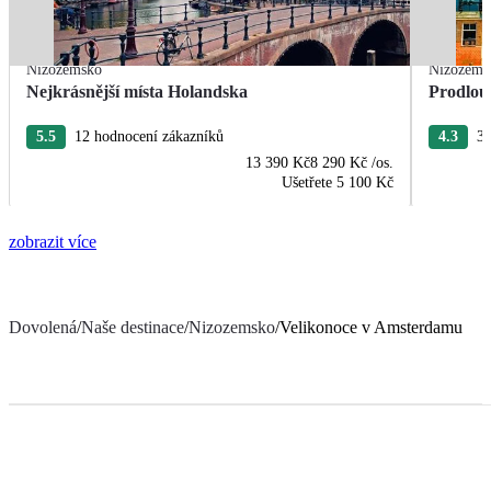
Nizozemsko
Nizozems
Nejkrásnější místa Holandska
Prodlou
5.5
12 hodnocení zákazníků
4.3
3 
13 390 Kč
8 290 Kč
/os.
Ušetřete
5 100 Kč
zobrazit více
Dovolená
/
Naše destinace
/
Nizozemsko
/
Velikonoce v Amsterdamu