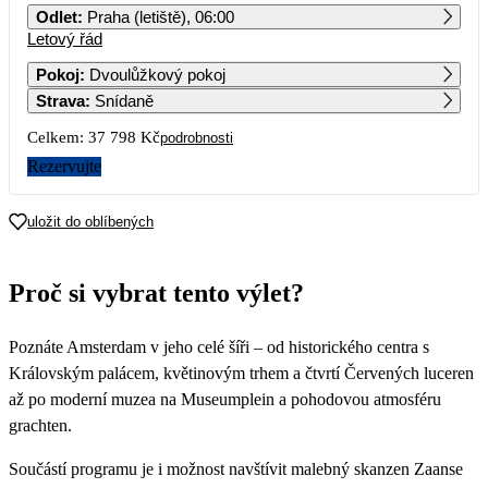
Odlet
:
Praha (letiště), 06:00
Letový řád
1
2
3
4
5
6
7
Pokoj
:
Dvoulůžkový pokoj
Strava
:
Snídaně
8
9
10
11
12
13
14
Celkem:
37 798 Kč
podrobnosti
15
16
17
18
19
20
21
Rezervujte
22
23
24
25
26
27
28
uložit do oblíbených
18 899
29
30
31
Proč si vybrat tento výlet?
Poznáte Amsterdam v jeho celé šíři – od historického centra s
Královským palácem, květinovým trhem a čtvrtí Červených luceren
až po moderní muzea na Museumplein a pohodovou atmosféru
grachten.
Součástí programu je i možnost navštívit malebný skanzen Zaanse