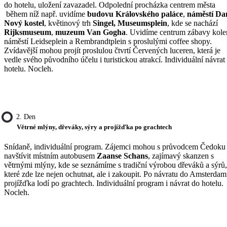
do hotelu, uložení zavazadel. Odpolední procházka centrem města
během níž např. uvidíme
budovu Královského paláce
,
náměstí D
Nový kostel
, květinový trh
Singel, Museumsplein
, kde se nachází
Rijksmuseum
,
muzeum Van Gogha
. Uvidíme centrum zábavy kol
náměstí Leidseplein a Rembrandtplein s proslulými coffee shopy.
Zvídavější mohou projít proslulou čtvrtí Červených luceren, která je
vedle svého původního účelu i turistickou atrakcí. Individuální návrat
hotelu. Nocleh.
2. Den
Větrné mlýny, dřeváky, sýry a projížďka po grachtech
Snídaně, individuální program. Zájemci mohou s průvodcem Čedoku
navštívit místním autobusem
Zaanse Schans
, zajímavý skanzen s
větrnými mlýny, kde se seznámíme s tradiční výrobou dřeváků a sýrů,
které zde lze nejen ochutnat, ale i zakoupit. Po návratu do Amsterda
projížďka lodí po grachtech. Individuální program i návrat do hotelu.
Nocleh.