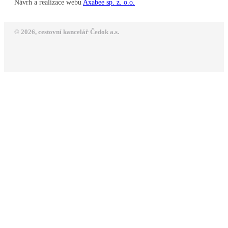
Návrh a realizace webu
Axabee sp. z. o.o.
© 2026, cestovní kancelář Čedok a.s.