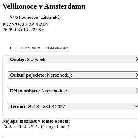
Velikonoce v Amsterdamu
5.0
5 hodnocení zákazníků
POZNÁVACÍ ZÁJEZDY
26 990 Kč
18 899 Kč
FIRST MINUTE
ZIMA 2026/2027
Osoby
:
2 dospělí
Odkud pojedete
:
Nerozhoduje
Délka pobytu
:
Nerozhoduje
Termín
:
25.03 - 28.03.2027
Březen 2027
Nejlepší možnost v tomto období:
25.03
-
28.03.2027
(4 dny, 3 noci)
PO
ÚT
ST
ČT
PÁ
SO
NE