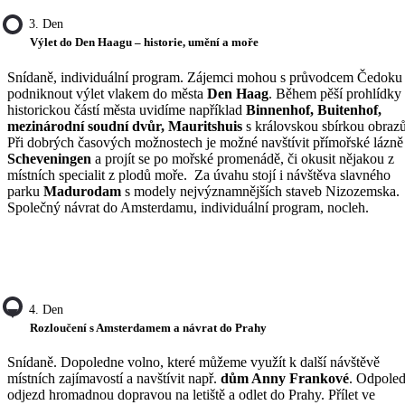
3. Den
Výlet do Den Haagu – historie, umění a moře
Snídaně, individuální program. Zájemci mohou s průvodcem Čedoku
podniknout výlet vlakem do města
Den Haag
. Během pěší prohlídky
historickou částí města uvidíme například
Binnenhof, Buitenhof,
mezinárodní soudní dvůr, Mauritshuis
s královskou sbírkou obrazů
Při dobrých časových možnostech je možné navštívit přímořské lázně
Scheveningen
a projít se po mořské promenádě, či okusit nějakou z
místních specialit z plodů moře. Za úvahu stojí i návštěva slavného
parku
Madurodam
s modely nejvýznamnějších staveb Nizozemska.
Společný návrat do Amsterdamu, individuální program, nocleh.
4. Den
Rozloučení s Amsterdamem a návrat do Prahy
Snídaně. Dopoledne volno, které můžeme využít k další návštěvě
místních zajímavostí a navštívit např.
dům Anny Frankové
. Odpole
odjezd hromadnou dopravou na letiště a odlet do Prahy. Přílet ve