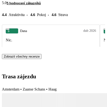
5.0
5 hodnocení zákazníků
4.4
Atraktivita
4.6
Pokoj
4.6
Strava
dub 2026
5
Dana
Nic.
Ni
Zobrazit všechny recenze
Trasa zájezdu
Amsterdam • Zaanse Schans • Haag