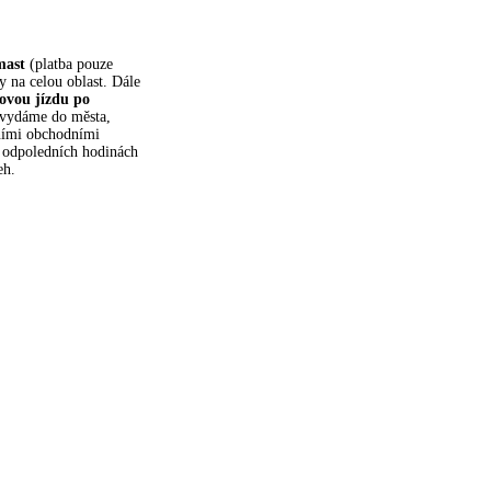
mast
(platba pouze
y na celou oblast. Dále
ovou jízdu po
 vydáme do města,
ními obchodními
 odpoledních hodinách
eh.