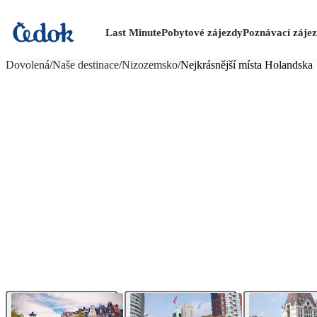
Last Minute
Pobytové zájezdy
Poznávací záje
více fotografií (7)
Dovolená
/
Naše destinace
/
Nizozemsko
/
Nejkrásnější místa Holandska