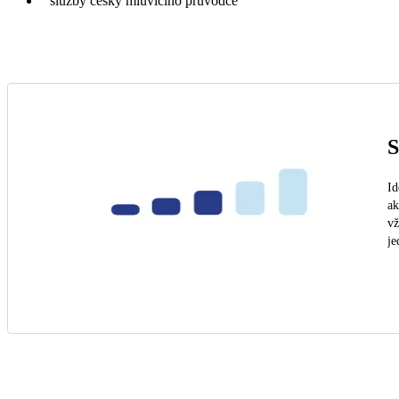
služby česky mluvícího průvodce
S
Id
ak
vž
je