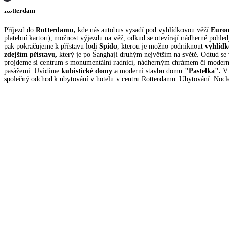
Rotterdam
Příjezd do
Rotterdamu,
kde nás autobus vysadí pod vyhlídkovou věží
Euro
platební kartou), možnost výjezdu na věž, odkud se otevírají nádherné pohled
pak pokračujeme k přístavu lodi
Spido
, kterou je možno podniknout
vyhlídk
zdejším přístavu,
který je po Šanghají druhým největším na světě. Odtud se
projdeme si centrum s monumentální radnicí, nádherným chrámem či moder
pasážemi. Uvidíme
kubistické domy
a moderní stavbu domu
"Pastelka".
V
společný odchod k ubytování v hotelu v centru Rotterdamu. Ubytování. Nocl