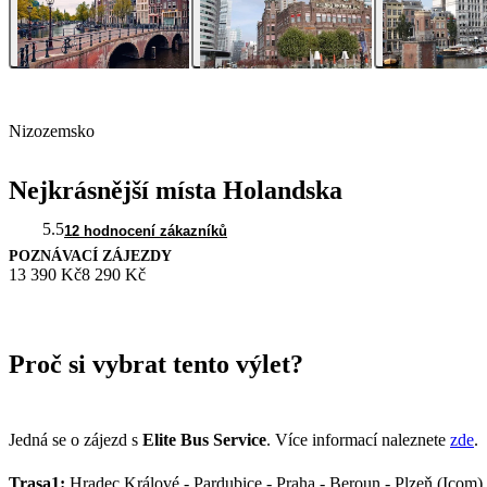
Nizozemsko
Nejkrásnější místa Holandska
5.5
12 hodnocení zákazníků
POZNÁVACÍ ZÁJEZDY
13 390 Kč
8 290 Kč
Proč si vybrat tento výlet?
Jedná se o zájezd s
Elite Bus Service
. Více informací naleznete
zde
.
Trasa1:
Hradec Králové - Pardubice - Praha - Beroun - Plzeň (Icom)