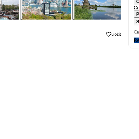
O
Ce
P
S
Ce
uložit
Re