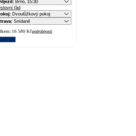
djezd
:
Brno, 15:30
stovní řád
okoj
:
Dvoulůžkový pokoj
trava
:
Snídaně
lkem:
16 580 Kč
podrobnosti
zervujte