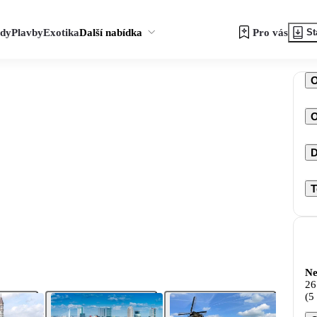
zdy
Plavby
Exotika
Další nabídka
Pro vás
St
O
D
T
Ne
26
(5