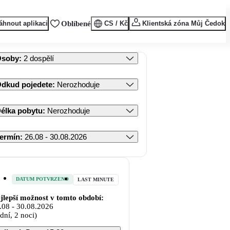
áhnout aplikaci
Oblíbené
CS / Kč
Klientská zóna Můj Čedok
Osoby
:
2 dospělí
dkud pojedete
:
Nerozhoduje
élka pobytu
:
Nerozhoduje
ermín
:
26.08 - 30.08.2026
DATUM POTVRZENO
LAST MINUTE
jlepší možnost v tomto období:
.08
-
30.08.2026
 dní, 2 noci)