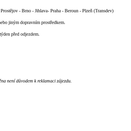
rostějov - Brno - Jihlava- Praha - Beroun - Plzeň (Transdev)
nebo jiným dopravním prostředkem.
 týden před odjezdem.
ěna není důvodem k reklamaci zájezdu.