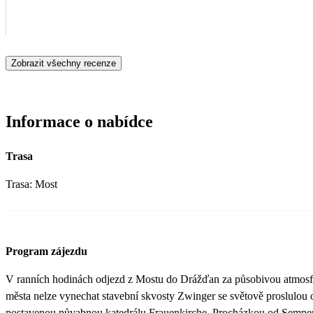
Zobrazit všechny recenze
Informace o nabídce
Trasa
Trasa: Most
Program zájezdu
V ranních hodinách odjezd z Mostu do Drážďan za působivou atmosfé
města nelze vynechat stavební skvosty Zwinger se světově proslulou
postavenou půvabnou katedrálu Frauenkirche. Procházkou od Sempero