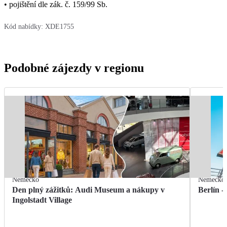
• pojištění dle zák. č. 159/99 Sb.
Kód nabídky:
XDE1755
Podobné zájezdy v regionu
Německo
Německo
Den plný zážitků: Audi Museum a nákupy v
Berlín -
Ingolstadt Village