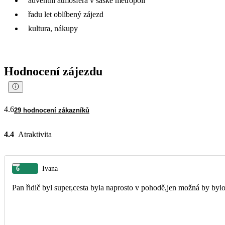
adventní atmosféra v saské metropoli
řadu let oblíbený zájezd
kultura, nákupy
Hodnocení zájezdu
4.6
29 hodnocení zákazníků
4.4
Atraktivita
6
Ivana
Pan řidič byl super,cesta byla naprosto v pohodě,jen možná by bylo