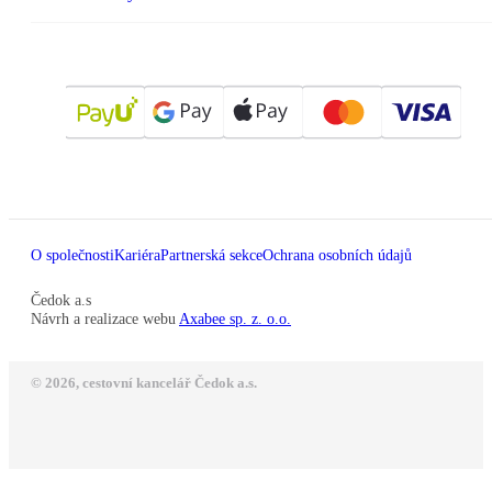
O společnosti
Kariéra
Partnerská sekce
Ochrana osobních údajů
Čedok a.s
Návrh a realizace webu
Axabee sp. z. o.o.
© 2026, cestovní kancelář Čedok a.s.