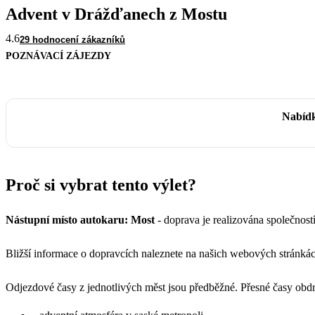
Advent v Drážďanech z Mostu
4.6
29 hodnocení zákazníků
POZNÁVACÍ ZÁJEZDY
Nabídk
Proč si vybrat tento výlet?
Nástupní místo autokaru: Most
- doprava je realizována společno
Bližší informace o dopravcích naleznete na našich webových stránká
Odjezdové časy z jednotlivých měst jsou předběžné. Přesné časy obd