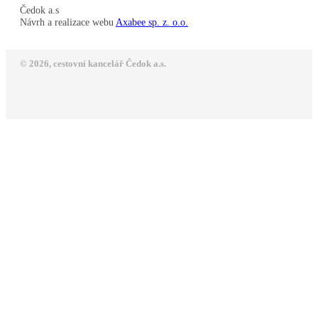
Čedok a.s
Návrh a realizace webu
Axabee sp. z. o.o.
© 2026, cestovní kancelář Čedok a.s.