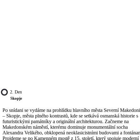
2. Den
Skopje
Po snídani se vydáme na prohlídku hlavního města Severní Makedon
– Skopje, města plného kontrastů, kde se setkává osmanská historie s
futuristickými památníky a originální architekturou. Začneme na
Makedonském náměstí, kterému dominuje monumentální socha
Alexandra Velikého, obklopená neoklasicistními budovami a fontána
Projdeme se po Kamenném mostě z 15. století, který spojuje moderní