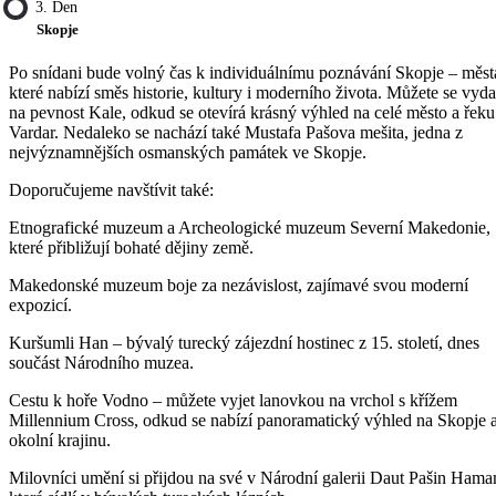
3. Den
Skopje
Po snídani bude volný čas k individuálnímu poznávání Skopje – měst
které nabízí směs historie, kultury i moderního života. Můžete se vyda
na pevnost Kale, odkud se otevírá krásný výhled na celé město a řeku
Vardar. Nedaleko se nachází také Mustafa Pašova mešita, jedna z
nejvýznamnějších osmanských památek ve Skopje.
Doporučujeme navštívit také:
Etnografické muzeum a Archeologické muzeum Severní Makedonie,
které přibližují bohaté dějiny země.
Makedonské muzeum boje za nezávislost, zajímavé svou moderní
expozicí.
Kuršumli Han – bývalý turecký zájezdní hostinec z 15. století, dnes
součást Národního muzea.
Cestu k hoře Vodno – můžete vyjet lanovkou na vrchol s křížem
Millennium Cross, odkud se nabízí panoramatický výhled na Skopje 
okolní krajinu.
Milovníci umění si přijdou na své v Národní galerii Daut Pašin Hama