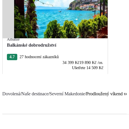
Albánie
Balkánské dobrodružství
4.7
27 hodnocení zákazníků
34 399 Kč
19 890 Kč
/os.
Ušetřete
14 509 Kč
Dovolená
/
Naše destinace
/
Severní Makedonie
/
Prodloužený víkend ve