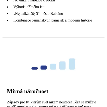
Novinka v nabídce Čedoku
Výhoda přímého letu
„Nejbalkánštější“ město Balkánu
Kombinace osmanských památek a moderní historie
Mírná náročnost
Zájezdy pro ty, kterým svět nikam neuteče! Těšit se můžete
na příjemné rovinky, centra měst a další nenáročný terén.