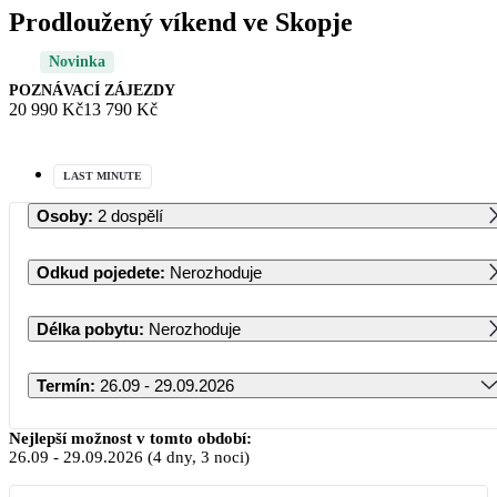
Prodloužený víkend ve Skopje
Novinka
POZNÁVACÍ ZÁJEZDY
20 990 Kč
13 790 Kč
LAST MINUTE
Osoby
:
2 dospělí
Odkud pojedete
:
Nerozhoduje
Délka pobytu
:
Nerozhoduje
Termín
:
26.09 - 29.09.2026
Září 2026
Nejlepší možnost v tomto období:
26.09
-
29.09.2026
(4 dny, 3 noci)
PO
ÚT
ST
ČT
PÁ
SO
NE