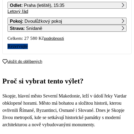
Odlet
:
Praha (letiště), 15:35
Letový řád
1
2
3
4
5
6
Pokoj
:
Dvoulůžkový pokoj
Strava
:
Snídaně
7
8
9
10
11
12
13
Celkem:
27 580 Kč
podrobnosti
14
15
16
17
18
19
20
Rezervujte
21
22
23
24
25
26
27
uložit do oblíbených
13 790
28
29
30
Proč si vybrat tento výlet?
Skopje, hlavní město Severní Makedonie, leží v údolí řeky Vardar
obklopené horami. Město má bohatou a složitou historii, kterou
ovlivnili Římané, Byzantinci, Osmané i Slované. Dnes je Skopje
živou metropolí, kde se setkávají historické památky s moderní
architekturou a nově vybudovanými monumenty.