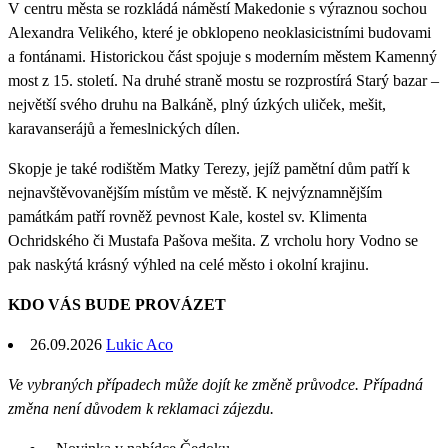
V centru města se rozkládá náměstí Makedonie s výraznou sochou
Alexandra Velikého, které je obklopeno neoklasicistními budovami
a fontánami. Historickou část spojuje s moderním městem Kamenný
most z 15. století. Na druhé straně mostu se rozprostírá Starý bazar –
největší svého druhu na Balkáně, plný úzkých uliček, mešit,
karavanserájů a řemeslnických dílen.
Skopje je také rodištěm Matky Terezy, jejíž pamětní dům patří k
nejnavštěvovanějším místům ve městě. K nejvýznamnějším
památkám patří rovněž pevnost Kale, kostel sv. Klimenta
Ochridského či Mustafa Pašova mešita. Z vrcholu hory Vodno se
pak naskýtá krásný výhled na celé město i okolní krajinu.
KDO VÁS BUDE PROVÁZET
26.09.2026
Lukic Aco
Ve vybraných případech může dojít ke změně průvodce. Případná
změna není důvodem k reklamaci zájezdu.