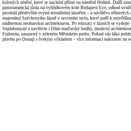
krásných umění, které se nachází přímo na náměstí Hrdinů. Další zas
panoramatická jízda na vyhlídkovém kole Budapest Eye, odkud uvidít
proslulá především svými termálními lázněmi – a návštěva některýc
majestátní Széchenyiho lázně v secesním stylu, které patří k největší
nádhernou neobarokní architekturou. Po relaxaci v lázních se vydej
Vajdahunyad a navštivte i Dům maďarské hudby, moderní architekto
Fujimota, zasazený v zeleném Městském parku. Pokud vás láká pohle
plavbu po Dunaji s českým výkladem – více informací naleznete na 