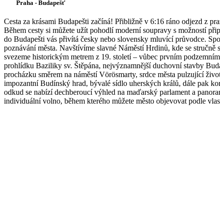
Praha - Budapešť
Cesta za krásami Budapešti začíná! Přibližně v 6:16 ráno odjezd z p
Během cesty si můžete užít pohodlí moderní soupravy s možností připo
do Budapešti vás přivítá česky nebo slovensky mluvící průvodce. Spol
poznávání města. Navštívíme slavné Náměstí Hrdinů, kde se stručně 
svezeme historickým metrem z 19. století – vůbec prvním podzemní
prohlídku Baziliky sv. Štěpána, nejvýznamnější duchovní stavby Buda
procházku směrem na náměstí Vörösmarty, srdce města pulzující živo
impozantní Budínský hrad, bývalé sídlo uherských králů, dále pak k
odkud se nabízí dechberoucí výhled na maďarský parlament a panoram
individuální volno, během kterého můžete město objevovat podle vlas