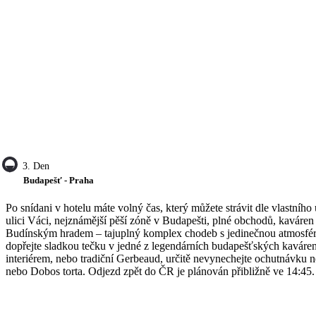
3. Den
Budapešť - Praha
Po snídani v hotelu máte volný čas, který můžete strávit dle vlastn
ulici Váci, nejznámější pěší zóně v Budapešti, plné obchodů, kaváren 
Budínským hradem – tajuplný komplex chodeb s jedinečnou atmosférou
dopřejte sladkou tečku v jedné z legendárních budapešťských kaváre
interiérem, nebo tradiční Gerbeaud, určitě nevynechejte ochutnávku n
nebo Dobos torta. Odjezd zpět do ČR je plánován přibližně ve 14:45.