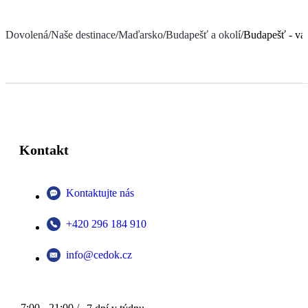
Dovolená
/
Naše destinace
/
Maďarsko
/
Budapešť a okolí
/
Budapešť - vá
Kontakt
Kontaktujte nás
+420 296 184 910
info@cedok.cz
7:00 - 21:00 /