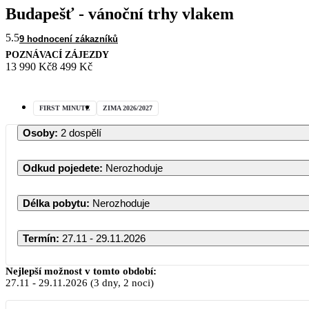
Budapešť - vánoční trhy vlakem
5.5
9 hodnocení zákazníků
POZNÁVACÍ ZÁJEZDY
13 990 Kč
8 499 Kč
FIRST MINUTE
ZIMA 2026/2027
Osoby
:
2 dospělí
Odkud pojedete
:
Nerozhoduje
Délka pobytu
:
Nerozhoduje
Termín
:
27.11 - 29.11.2026
Listopad 2
Nejlepší možnost v tomto období:
27.11
-
29.11.2026
(3 dny, 2 noci)
PO
ÚT
ST
ČT