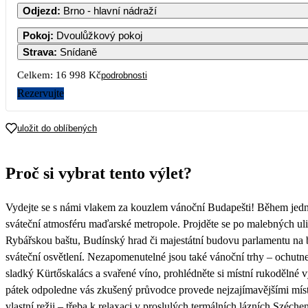
Odjezd
:
Brno - hlavní nádraží
Pokoj
:
Dvoulůžkový pokoj
Strava
:
Snídaně
2
3
4
5
Celkem:
16 998 Kč
podrobnosti
Rezervujte
9
10
11
12
uložit do oblíbených
16
17
18
19
Proč si vybrat tento výlet?
23
24
25
26
8
Vydejte se s námi vlakem za kouzlem vánoční Budapešti! Během jedn
30
sváteční atmosféru maďarské metropole. Projděte se po malebných uli
Rybářskou baštu, Budínský hrad či majestátní budovu parlamentu na 
sváteční osvětlení. Nezapomenutelné jsou také vánoční trhy – ochutnej
sladký Kürtőskalács a svařené víno, prohlédněte si místní rukodělné
pátek odpoledne vás zkušený průvodce provede nejzajímavějšími místy
vlastní režii – třeba k relaxaci v proslulých termálních lázních Széch