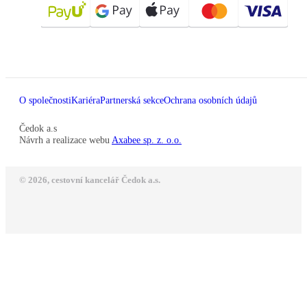
O společnosti
Kariéra
Partnerská sekce
Ochrana osobních údajů
Čedok a.s
Návrh a realizace webu
Axabee sp. z. o.o.
© 2026, cestovní kancelář Čedok a.s.