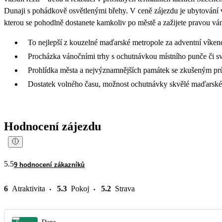
Dunaji s pohádkově osvětlenými břehy. V ceně zájezdu je ubytování 
kterou se pohodlně dostanete kamkoliv po městě a zažijete pravou v
To nejlepší z kouzelné maďarské metropole za adventní víken
Procházka vánočními trhy s ochutnávkou místního punče či s
Prohlídka města a nejvýznamnějších památek se zkušeným p
Dostatek volného času, možnost ochutnávky skvělé maďarské
Hodnocení zájezdu
5.5
9 hodnocení zákazníků
6
Atraktivita
5.3
Pokoj
5.2
Strava