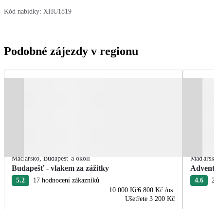
Kód nabídky:
XHU1819
Podobné zájezdy v regionu
Maďarsko
,
Budapešť a okolí
Maďarsk
Budapešť - vlakem za zážitky
Advent 
5.2
17 hodnocení zákazníků
4.6
28
10 000 Kč
6 800 Kč
/os.
Ušetřete
3 200 Kč