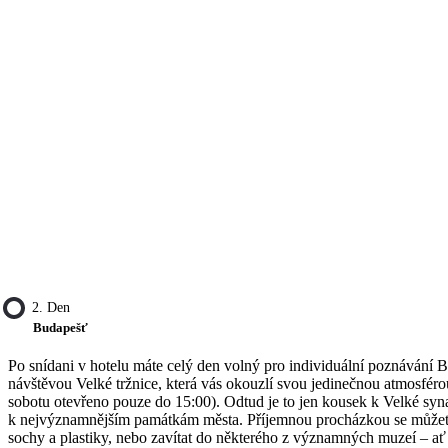
2. Den
Budapešť
Po snídani v hotelu máte celý den volný pro individuální poznávání 
návštěvou Velké tržnice, která vás okouzlí svou jedinečnou atmosféro
sobotu otevřeno pouze do 15:00). Odtud je to jen kousek k Velké syna
k nejvýznamnějším památkám města. Příjemnou procházkou se můžet
sochy a plastiky, nebo zavítat do některého z významných muzeí –