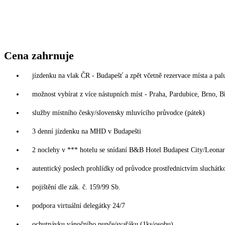
Cena zahrnuje
jízdenku na vlak ČR - Budapešť a zpět včetně rezervace místa a pal
možnost vybírat z více nástupních míst - Praha, Pardubice, Brno, B
služby místního česky/slovensky mluvícího průvodce (pátek)
3 denní jízdenku na MHD v Budapešti
2 noclehy v *** hotelu se snídaní B&B Hotel Budapest City/Leona
autentický poslech prohlídky od průvodce prostřednictvím sluchát
pojištění dle zák. č. 159/99 Sb.
podpora virtuální delegátky 24/7
ochutnávku vánočního punče/svařáku (1ks/osobu)