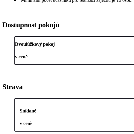
Minimální počet účastníků pro realizaci zájezdu je 10 osob.
Dostupnost pokojů
Dvoulůžkový pokoj
v ceně
Strava
Snídaně
v ceně