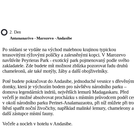
2. Den
Antananarivo - Marozevo - Andasibe
Po snídani se vydáte na východ malebnou krajinou typickou
terasovitými rýžovými políčky a zalesněnými kopci. V Marozevo
navštívíte Peyrieras Park - exotický park pojmenovaný podle svého
zakladatele. Zde budete mít možnost zblízka pozorovat řadu druhů
chameleonů, ale také motýly, žáby a další obojživelníky.
Poté budete pokračovat do Andasibe, jednoduché vesnice s dřevěným
domky, která je výchozím bodem pro návštěvu národního parku –
domova legendárních indriů, největších lemurů Madagaskaru. Před
večeří je možné absolvovat procházku s místním průvodcem podél ce
v okolí národního parku Perinet-Analamazaotra, při níž můžete při tro
štěstí spatřit noční živočichy, například malinké lemury, chameleony a
další zástupce místní fauny.
Večeře a nocleh v hotelu v Andasibe.