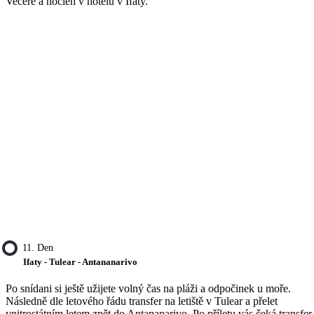
Večeře a nocleh v hotelu v Ifaty.
11. Den
Ifaty - Tulear - Antananarivo
Po snídani si ještě užijete volný čas na pláži a odpočinek u moře.
Následně dle letového řádu transfer na letiště v Tulear a přelet
vnitrostátním letem zpět do Antananarivo. Po příletu vás čeká transfer