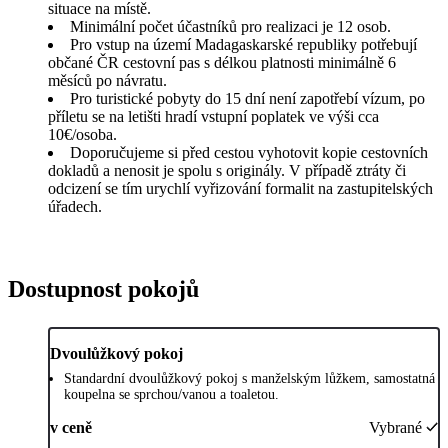
situace na místě.
Minimální počet účastníků pro realizaci je 12 osob.
Pro vstup na území Madagaskarské republiky potřebují
občané ČR cestovní pas s délkou platnosti minimálně 6
měsíců po návratu.
Pro turistické pobyty do 15 dní není zapotřebí vízum, po
příletu se na letišti hradí vstupní poplatek ve výši cca
10€/osoba.
Doporučujeme si před cestou vyhotovit kopie cestovních
dokladů a nenosit je spolu s originály. V případě ztráty či
odcizení se tím urychlí vyřizování formalit na zastupitelských
úřadech.
Dostupnost pokojů
Dvoulůžkový pokoj
Standardní dvoulůžkový pokoj s manželským lůžkem, samostatná
koupelna se sprchou/vanou a toaletou.
v ceně
Vybrané