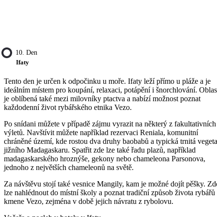
10. Den
Ifaty
Tento den je určen k odpočinku u moře. Ifaty leží přímo u pláže a je
ideálním místem pro koupání, relaxaci, potápění i šnorchlování. Oblas
je oblíbená také mezi milovníky ptactva a nabízí možnost poznat
každodenní život rybářského etnika Vezo.
Po snídani můžete v případě zájmu vyrazit na některý z fakultativních
výletů. Navštívit můžete například rezervaci Reniala, komunitní
chráněné území, kde rostou dva druhy baobabů a typická trnitá veget
jižního Madagaskaru. Spatřit zde lze také řadu plazů, například
madagaskarského hroznýše, gekony nebo chameleona Parsonova,
jednoho z největších chameleonů na světě.
Za návštěvu stojí také vesnice Mangily, kam je možné dojít pěšky. Zd
lze nahlédnout do místní školy a poznat tradiční způsob života rybářů
kmene Vezo, zejména v době jejich návratu z rybolovu.