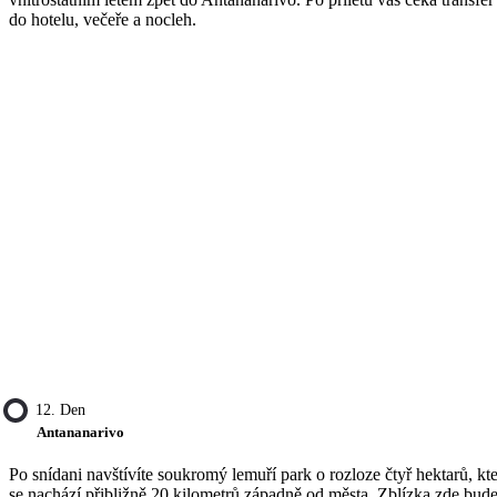
do hotelu, večeře a nocleh.
12. Den
Antananarivo
Po snídani navštívíte soukromý lemuří park o rozloze čtyř hektarů, kt
se nachází přibližně 20 kilometrů západně od města. Zblízka zde bude