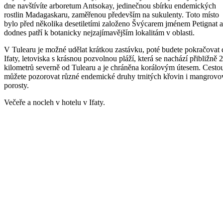
dne navštívíte arboretum Antsokay, jedinečnou sbírku endemických
rostlin Madagaskaru, zaměřenou především na sukulenty. Toto místo
bylo před několika desetiletími založeno Švýcarem jménem Petignat a
dodnes patří k botanicky nejzajímavějším lokalitám v oblasti.
V Tulearu je možné udělat krátkou zastávku, poté budete pokračovat 
Ifaty, letoviska s krásnou pozvolnou pláží, která se nachází přibližně 
kilometrů severně od Tulearu a je chráněna korálovým útesem. Cesto
můžete pozorovat různé endemické druhy trnitých křovin i mangrovo
porosty.
Večeře a nocleh v hotelu v Ifaty.