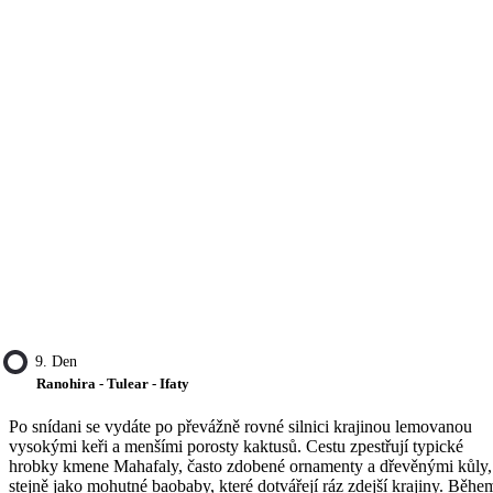
9. Den
Ranohira - Tulear - Ifaty
Po snídani se vydáte po převážně rovné silnici krajinou lemovanou
vysokými keři a menšími porosty kaktusů. Cestu zpestřují typické
hrobky kmene Mahafaly, často zdobené ornamenty a dřevěnými kůly,
stejně jako mohutné baobaby, které dotvářejí ráz zdejší krajiny. Běhe