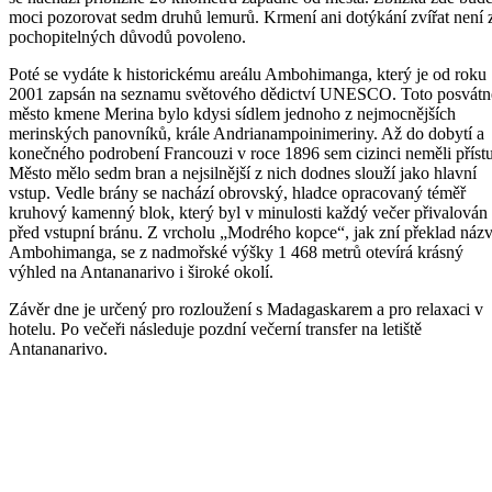
moci pozorovat sedm druhů lemurů. Krmení ani dotýkání zvířat není 
pochopitelných důvodů povoleno.
Poté se vydáte k historickému areálu Ambohimanga, který je od roku
2001 zapsán na seznamu světového dědictví UNESCO. Toto posvátn
město kmene Merina bylo kdysi sídlem jednoho z nejmocnějších
merinských panovníků, krále Andrianampoinimeriny. Až do dobytí a
konečného podrobení Francouzi v roce 1896 sem cizinci neměli příst
Město mělo sedm bran a nejsilnější z nich dodnes slouží jako hlavní
vstup. Vedle brány se nachází obrovský, hladce opracovaný téměř
kruhový kamenný blok, který byl v minulosti každý večer přivalován
před vstupní bránu. Z vrcholu „Modrého kopce“, jak zní překlad náz
Ambohimanga, se z nadmořské výšky 1 468 metrů otevírá krásný
výhled na Antananarivo i široké okolí.
Závěr dne je určený pro rozloužení s Madagaskarem a pro relaxaci v
hotelu. Po večeři následuje pozdní večerní transfer na letiště
Antananarivo.