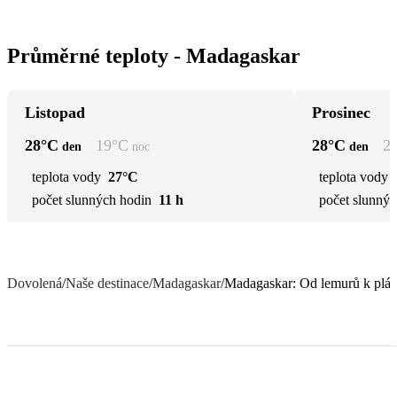
Průměrné teploty - Madagaskar
Listopad
Prosinec
28
°C
19
°C
28
°C
2
den
noc
den
teplota vody
27°C
teplota vody
počet slunných hodin
11 h
počet slunnýc
Dovolená
/
Naše destinace
/
Madagaskar
/
Madagaskar: Od lemurů k pláž