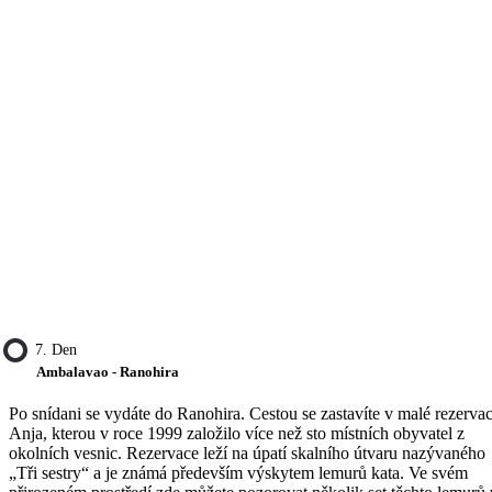
7. Den
Ambalavao - Ranohira
Po snídani se vydáte do Ranohira. Cestou se zastavíte v malé rezervac
Anja, kterou v roce 1999 založilo více než sto místních obyvatel z
okolních vesnic. Rezervace leží na úpatí skalního útvaru nazývaného
„Tři sestry“ a je známá především výskytem lemurů kata. Ve svém