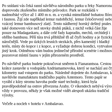
Po snídani vás čeká ranní návštěva národního parku u řeky Namoron
doprovodu zkušeného místního průvodce. Park se rozkládá v
nadmořské výšce až 1 400 m n. m. a vyniká mimořádně bohatou flór
i faunou. Žijí zde například lemur rudobřichý, lemur čeločervený neb
vzácný lemur bambusový zlatý. Tento nádherný horský deštný prales 
také domovem více než stovky druhů ptáků, z nichž velká část žije
pouze na Madagaskaru, a dále celé řady kapradin, mechů, orchidejí i
obřího bambusu. Pěší túra trvá přibližně tři až čtyři hodiny a je fyzick
náročnější. Vede po úzkých lesních stezkách, přes kamenitý i hladký
terén, místy do kopce i z kopce, a vyžaduje dobrou kondici, vytrvalos
jistý krok. Odměnou vám budou jedinečné přírodní scenérie i možnos
pozorovat místní faunu v jejím přirozeném prostředí.
Po návštěvě parku budete pokračovat směrem k Fianarantsoa. Cestou
krátce zastavíte u vodopádu Andriamamovoka, který se nachází asi čt
kilometry nad vstupem do parku. Následně dojedete do Ambalavao, 
navštívíte manufakturu tradičního papíru Antemoro. Tento papír se
vyrábí z kůry stromu havoha podle staré techniky, která byla
pravděpodobně na ostrov přivezena Araby. O víkendech nebývá výr
vždy v provozu, někdy je však možné vidět alespoň ukázku tradiční
výroby.
Večeře a nocleh v hotelu v Ambalavao.