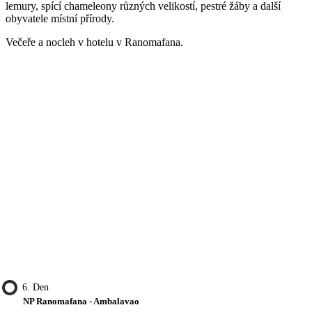
lemury, spící chameleony různých velikostí, pestré žáby a další
obyvatele místní přírody.
Večeře a nocleh v hotelu v Ranomafana.
6. Den
NP Ranomafana - Ambalavao