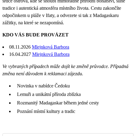
srdce ostrova, kde se snoubí mimořádné přírodní bohatství, silné
tradice i autentická atmosféra místního života. Cestu zakončíte
odpočinkem u pláže v Ifaty, a odvezete si tak z Madagaskaru
zážitky, na které se nezapomíná.
KDO VÁS BUDE PROVÁZET
08.11.2026
Mlejnková Barbora
16.04.2027
Mlejnková Barbora
Ve vybraných případech může dojít ke změně průvodce. Případná
změna není důvodem k reklamaci zájezdu.
Novinka v nabídce Čedoku
Lemuři a unikátní příroda zblízka
Rozmanitý Madagaskar během jedné cesty
Poznání místní kultury a tradic