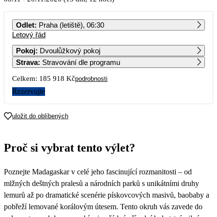
PO
ÚT
ST
ČT
PÁ
SO
NE
Odlet
:
Praha (letiště), 06:30
Letový řád
1
Pokoj
:
Dvoulůžkový pokoj
Strava
:
Stravování dle programu
2
3
4
5
6
7
8
92 959
Celkem:
185 918 Kč
podrobnosti
9
10
11
12
13
14
15
Rezervujte
16
17
18
19
20
21
22
uložit do oblíbených
23
24
25
26
27
28
29
Proč si vybrat tento výlet?
30
Poznejte Madagaskar v celé jeho fascinující rozmanitosti – od
mlžných deštných pralesů a národních parků s unikátními druhy
lemurů až po dramatické scenérie pískovcových masivů, baobaby a
pobřeží lemované korálovým útesem. Tento okruh vás zavede do