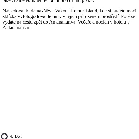
také chameleoni, tenreci a mnoho druhů ptáků.
Následovat bude návštěva Vakona Lemur Island, kde si budete moci
zblízka vyfotografovat lemury v jejich přirozeném prostředí. Poté se
vydáte na cestu zpět do Antananariva. Večeře a nocleh v hotelu v
Antananarivu.
4. Den