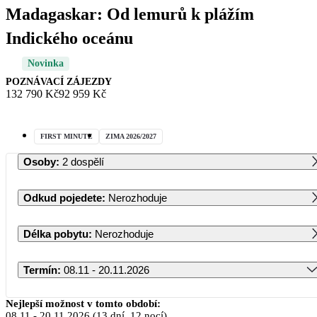
Madagaskar: Od lemurů k plážím
Indického oceánu
Novinka
POZNÁVACÍ ZÁJEZDY
132 790 Kč
92 959 Kč
FIRST MINUTE
ZIMA 2026/2027
Osoby
:
2 dospělí
Odkud pojedete
:
Nerozhoduje
Délka pobytu
:
Nerozhoduje
Termín
:
08.11 - 20.11.2026
Listopad 2026
Nejlepší možnost v tomto období:
08.11
-
20.11.2026
(13 dní, 12 nocí)