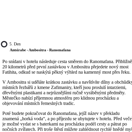
5. Den
Antsirabe - Ambositra - Ranomafana
Po snídani v hotelu následuje cesta směrem do Ranomafana. Přibližně
20 kilometrů před první zastávkou v Ambositra přejedete nový most
Fatihita, odkud se naskýtá pěkný výhled na kamenný most přes řeku.
V Ambositra si uděláte krátkou zastávku a navštívíte dílny a obchůdk
místních řezbářů z kmene Zafimaniry, kteří jsou proslulí intarziemi,
dřevěnými plastikami a nejrůznějšími ručně vyráběnými předměty.
Městečko nabízí příjemnou atmosféru pro klidnou procházku a
objevování místních řemeslných tradic.
Poté budete pokračovat do Ranomafana, jejíž název v překladu
znamená „horká voda“, a po příjezdu se ubytujete v hotelu. Před veče
je možné vydat se s baterkami na procházku podél cesty a pátrat po
nočních zvířatech. Při troše štěstí můžete zahlédnout rychlé hnědé my