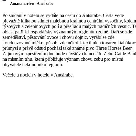
Antananarivo - Antsirabe
Po snídani v hotelu se vydáte na cestu do Antsirabe. Cesta vede
převážně klikatou silnicí malebnou krajinou centrální vysočiny, kolem
rýžových a zeleninových polí a přes řadu malých tradičních vesnic. T
oblast patří k hospodářsky významným regionům země. Daří se zde
zemědělství, pěstování ovoce i chovu dojnic, vyrábí se zde
kondenzované mléko, působí zde několik textilních továren i tabákov
průmysl a právě odsud pochází také známé pivo Three Horses Beer.
Zajímavým zpestřením dne bude návštěva kanceláře Zebu Cattle Ban
na místním trhu, která přibližuje význam chovu zebu pro místní
obyvatele i ekonomiku regionu.
Večeře a nocleh v hotelu v Antsirabe.