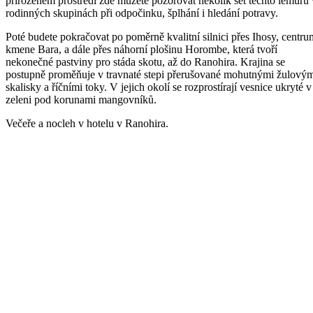
přirozeném prostředí zde můžete pozorovat několik set těchto lemurů 
rodinných skupinách při odpočinku, šplhání i hledání potravy.
Poté budete pokračovat po poměrně kvalitní silnici přes Ihosy, centru
kmene Bara, a dále přes náhorní plošinu Horombe, která tvoří
nekonečné pastviny pro stáda skotu, až do Ranohira. Krajina se
postupně proměňuje v travnaté stepi přerušované mohutnými žulový
skalisky a říčními toky. V jejich okolí se rozprostírají vesnice ukryté v
zeleni pod korunami mangovníků.
Večeře a nocleh v hotelu v Ranohira.