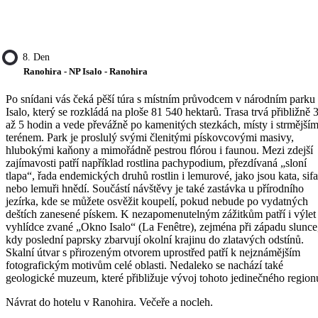
8. Den
Ranohira - NP Isalo - Ranohira
Po snídani vás čeká pěší túra s místním průvodcem v národním parku
Isalo, který se rozkládá na ploše 81 540 hektarů. Trasa trvá přibližně 
až 5 hodin a vede převážně po kamenitých stezkách, místy i strmější
terénem. Park je proslulý svými členitými pískovcovými masivy,
hlubokými kaňony a mimořádně pestrou flórou i faunou. Mezi zdejší
zajímavosti patří například rostlina pachypodium, přezdívaná „sloní
tlapa“, řada endemických druhů rostlin i lemurové, jako jsou kata, sif
nebo lemuři hnědí. Součástí návštěvy je také zastávka u přírodního
jezírka, kde se můžete osvěžit koupelí, pokud nebude po vydatných
deštích zanesené pískem. K nezapomenutelným zážitkům patří i výlet
vyhlídce zvané „Okno Isalo“ (La Fenêtre), zejména při západu slunce
kdy poslední paprsky zbarvují okolní krajinu do zlatavých odstínů.
Skalní útvar s přirozeným otvorem uprostřed patří k nejznámějším
fotografickým motivům celé oblasti. Nedaleko se nachází také
geologické muzeum, které přibližuje vývoj tohoto jedinečného region
Návrat do hotelu v Ranohira. Večeře a nocleh.