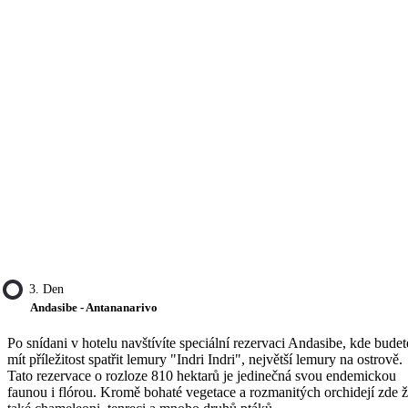
3. Den
Andasibe - Antananarivo
Po snídani v hotelu navštívíte speciální rezervaci Andasibe, kde budet
mít příležitost spatřit lemury "Indri Indri", největší lemury na ostrově.
Tato rezervace o rozloze 810 hektarů je jedinečná svou endemickou
faunou i flórou. Kromě bohaté vegetace a rozmanitých orchidejí zde ži