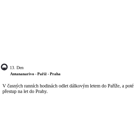
13. Den
Antananarivo - Paříž - Praha
V časných ranních hodinách odlet dálkovým letem do Paříže, a poté
přestup na let do Prahy.