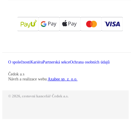
O společnosti
Kariéra
Partnerská sekce
Ochrana osobních údajů
Čedok a.s
Návrh a realizace webu
Axabee sp. z. o.o.
© 2026, cestovní kancelář Čedok a.s.