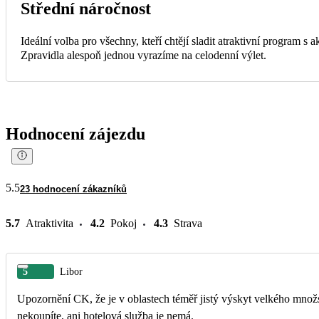
Střední náročnost
Ideální volba pro všechny, kteří chtějí sladit atraktivní program s
Zpravidla alespoň jednou vyrazíme na celodenní výlet.
Hodnocení zájezdu
5.5
23 hodnocení zákazníků
5.7
Atraktivita
4.2
Pokoj
4.3
Strava
5
Libor
Upozornění CK, že je v oblastech téměř jistý výskyt velkého množst
nekoupíte, ani hotelová služba je nemá.