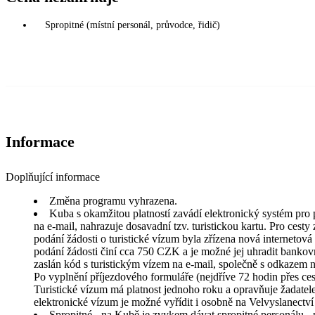
Spropitné (místní personál, průvodce, řidič)
Informace
Doplňující informace
Změna programu vyhrazena.
Kuba s okamžitou platností zavádí elektronický systém pro 
na e-mail, nahrazuje dosavadní tzv. turistickou kartu. Pro cesty
podání žádosti o turistické vízum byla zřízena nová internetová 
podání žádosti činí cca 750 CZK a je možné jej uhradit bankov
zaslán kód s turistickým vízem na e-mail, společně s odkazem na
Po vyplnění příjezdového formuláře (nejdříve 72 hodin přes ce
Turistické vízum má platnost jednoho roku a opravňuje žadatele
elektronické vízum je možné vyřídit i osobně na Velvyslanectv
Spropitné - na Kubě je zvykem dávat spropitné personálu - p