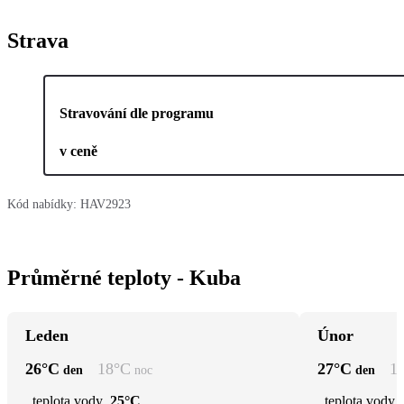
Strava
Stravování dle programu
v ceně
Kód nabídky:
HAV2923
Průměrné teploty - Kuba
Leden
Únor
26
°C
18
°C
27
°C
1
den
noc
den
teplota vody
25°C
teplota vody