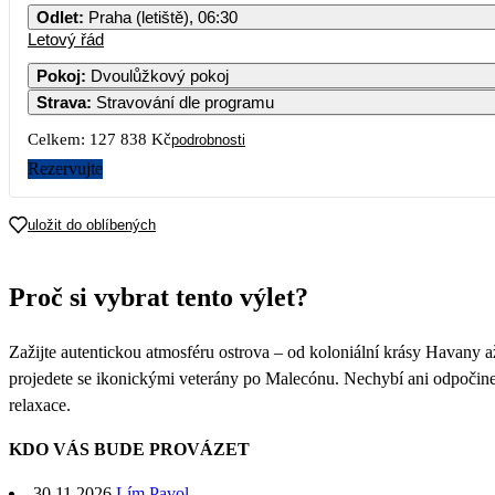
Odlet
:
Praha (letiště), 06:30
Letový řád
Pokoj
:
Dvoulůžkový pokoj
Strava
:
Stravování dle programu
Celkem:
127 838 Kč
podrobnosti
Rezervujte
uložit do oblíbených
Proč si vybrat tento výlet?
Zažijte autentickou atmosféru ostrova – od koloniální krásy Havany a
projedete se ikonickými veterány po Malecónu. Nechybí ani odpočinek
relaxace.
KDO VÁS BUDE PROVÁZET
30.11.2026
Lím Pavol