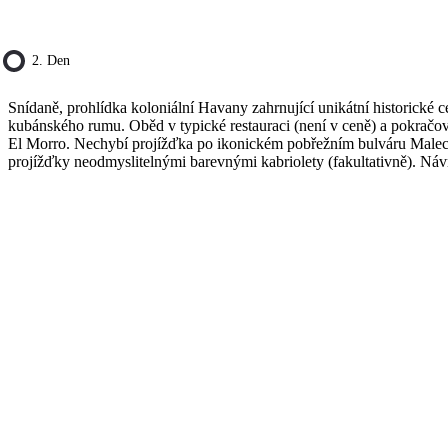
2. Den
Snídaně, prohlídka koloniální Havany zahrnující unikátní historické 
kubánského rumu. Oběd v typické restauraci (není v ceně) a pokračov
El Morro. Nechybí projížďka po ikonickém pobřežním bulváru Malecón
projížďky neodmyslitelnými barevnými kabriolety (fakultativně). Návr