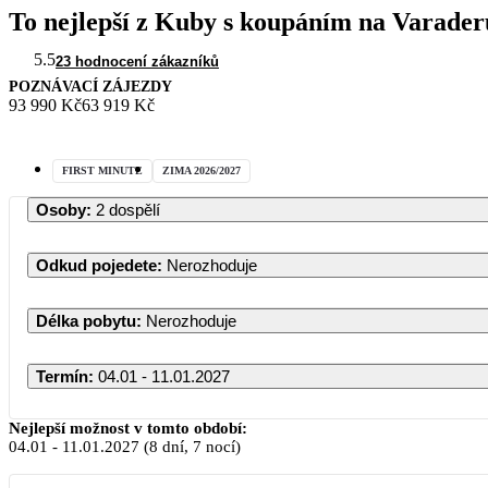
To nejlepší z Kuby s koupáním na Varader
5.5
23 hodnocení zákazníků
POZNÁVACÍ ZÁJEZDY
93 990 Kč
63 919 Kč
FIRST MINUTE
ZIMA 2026/2027
Osoby
:
2 dospělí
Odkud pojedete
:
Nerozhoduje
Délka pobytu
:
Nerozhoduje
Termín
:
04.01 - 11.01.2027
Nejlepší možnost v tomto období:
04.01
-
11.01.2027
(8 dní, 7 nocí)