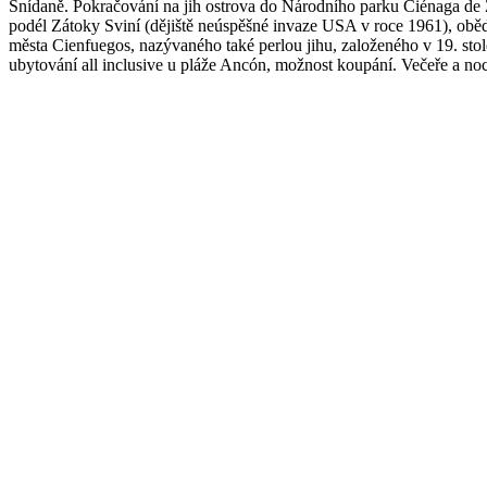
Snídaně. Pokračování na jih ostrova do Národního parku Ciénaga de Z
podél Zátoky Sviní (dějiště neúspěšné invaze USA v roce 1961), obě
města Cienfuegos, nazývaného také perlou jihu, založeného v 19. sto
ubytování all inclusive u pláže Ancón, možnost koupání. Večeře a noc