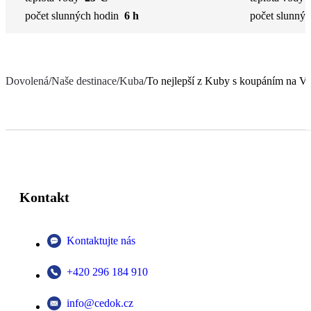
počet slunných hodin
6 h
počet slunnýc
Dovolená
/
Naše destinace
/
Kuba
/
To nejlepší z Kuby s koupáním na Va
Kontakt
Kontaktujte nás
+420 296 184 910
info@cedok.cz