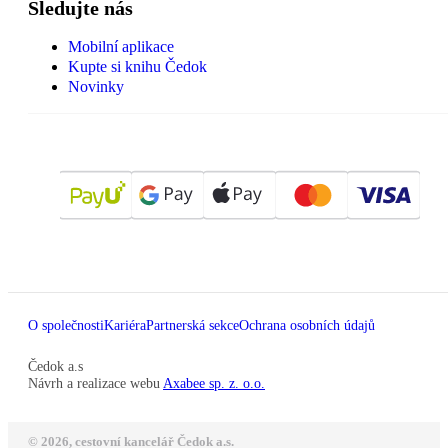
Sledujte nás
Mobilní aplikace
Kupte si knihu Čedok
Novinky
O společnosti
Kariéra
Partnerská sekce
Ochrana osobních údajů
Čedok a.s
Návrh a realizace webu
Axabee sp. z. o.o.
© 2026, cestovní kancelář Čedok a.s.