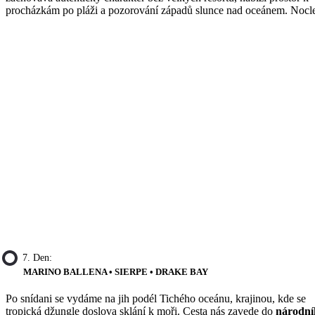
procházkám po pláži a pozorování západů slunce nad oceánem. Nocl
7. Den:
MARINO BALLENA • SIERPE • DRAKE BAY
Po snídani se vydáme na jih podél Tichého oceánu, krajinou, kde se
tropická džungle doslova sklání k moři. Cesta nás zavede do
národní