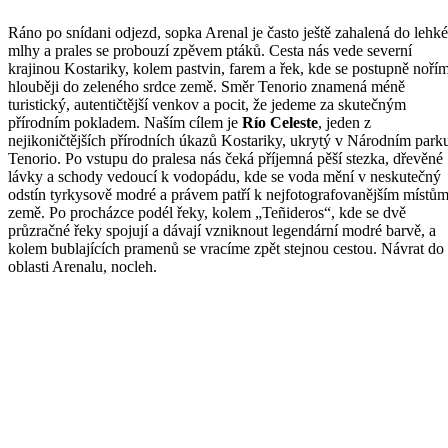
Ráno po snídani odjezd, sopka Arenal je často ještě zahalená do lehké
mlhy a prales se probouzí zpěvem ptáků. Cesta nás vede severní
krajinou Kostariky, kolem pastvin, farem a řek, kde se postupně noří
hlouběji do zeleného srdce země. Směr Tenorio znamená méně
turistický, autentičtější venkov a pocit, že jedeme za skutečným
přírodním pokladem. Naším cílem je
Río Celeste
, jeden z
nejikoničtějších přírodních úkazů Kostariky, ukrytý v Národním park
Tenorio. Po vstupu do pralesa nás čeká příjemná pěší stezka, dřevěné
lávky a schody vedoucí k vodopádu, kde se voda mění v neskutečný
odstín tyrkysově modré a právem patří k nejfotografovanějším místů
země. Po procházce podél řeky, kolem „Teñideros“, kde se dvě
průzračné řeky spojují a dávají vzniknout legendární modré barvě, a
kolem bublajících pramenů se vracíme zpět stejnou cestou. Návrat do
oblasti Arenalu, nocleh.