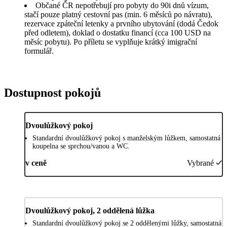
Občané ČR nepotřebují pro pobyty do 90i dnů vízum,
stačí pouze platný cestovní pas (min. 6 měsíců po návratu),
rezervace zpáteční letenky a prvního ubytování (dodá Čedok
před odletem), doklad o dostatku financí (cca 100 USD na
měsíc pobytu). Po příletu se vyplňuje krátký imigrační
formulář.
Dostupnost pokojů
Dvoulůžkový pokoj
Standardní dvoulůžkový pokoj s manželským lůžkem, samostatná
koupelna se sprchou/vanou a WC.
v ceně
Vybrané
Dvoulůžkový pokoj, 2 oddělená lůžka
Standardní dvoulůžkový pokoj se 2 oddělenými lůžky, samostatná