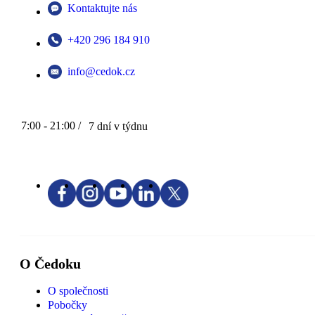
Kontaktujte nás
+420 296 184 910
info@cedok.cz
7:00 - 21:00 /
7 dní v týdnu
O Čedoku
O společnosti
Pobočky