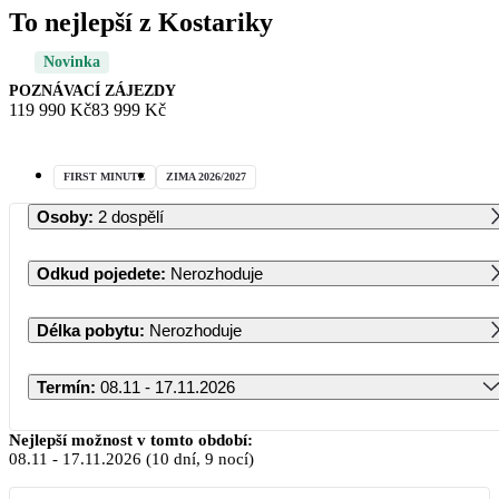
To nejlepší z Kostariky
Novinka
POZNÁVACÍ ZÁJEZDY
119 990 Kč
83 999 Kč
FIRST MINUTE
ZIMA 2026/2027
Osoby
:
2 dospělí
Odkud pojedete
:
Nerozhoduje
Délka pobytu
:
Nerozhoduje
Termín
:
08.11 - 17.11.2026
Listopad 2026
Nejlepší možnost v tomto období:
08.11
-
17.11.2026
(10 dní, 9 nocí)
PO
ÚT
ST
ČT
PÁ
SO
NE