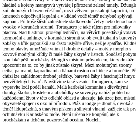
hladině a kořeny mangrovů vytvářejí přirozené zelené tunely. Džungl
zní hlubokým hlasem vřešťanů, mezi větvemi poskakují kapucíni, na
kmenech odpočívají leguáni a v klidné vodě téměř nehybně splývají
kajmani. Při troše štěstí zahlédnete sladkovodní želvy nebo lenochoda
vysoko v korunách stromů. Tortuguero je také rájem pro milovníky
ptactva. Nad hladinou prolétají ledňáčci, na větvích posedávají volavk
kormoráni a anhingy, v korunách stromů se objevují tukani s barevný
zobáky a křik papoušků ara často uslyšíte dříve, než je spatříte. Klidn
tempo plavby umožňuje vnímat i drobné detaily – motýly morpho s
kovově modrými křídly či malé žáby ukryté v listech. Součástí pobyt
jsou také pěší procházky džunglí s místním průvodcem, který dokáže
upozornit na to, co by jinak zůstalo skryté. Mezi mohutnými stromy
ceiba, palmami, kapradinami a liánami rostou orchideje a bromélie. Př
chůzi lze zahlédnout drobné ještěrky, barevné žáby i fascinující hmyz
neuvěřitelných tvarů. Navštívíme také vesnici Tortuguero, kam se
vypravíte lodí podél kanálů. Malá karibská komunita s dřevěnými
domky, školou, kostelem a obchůdky se suvenýry nabízí pohled na
každodenní život v této odlehlé oblasti a ukazuje, jak úzce jsou místní
obyvatelé spojeni s okolní přírodou. Pláž u lodge je dlouhá, divoká a
téměř liduprázdná, s tmavým pískem a silnými vlnami, zažijete tak pr
ochutnávku Karibského moře. Není určena ke koupání, ale k
procházkám a tichému pozorování oceánu. Nocleh.