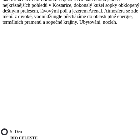
nejkrásnějších pohledů v Kostarice, dokonalý kužel sopky obklopený
deštným pralesem, lávovými poli a jezerem Arenal. Atmosféra se zde
mění: z divoké, vodní džungle přecházíme do oblasti plné energie,
termálních pramenů a sopečné krajiny. Ubytování, nocleh.
5. Den:
RÍO CELESTE