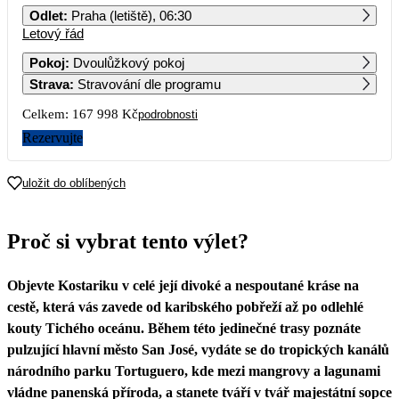
Odlet
:
Praha (letiště), 06:30
Letový řád
1
Pokoj
:
Dvoulůžkový pokoj
Strava
:
Stravování dle programu
2
3
4
5
6
7
8
83 999
Celkem:
167 998 Kč
podrobnosti
9
10
11
12
13
14
15
Rezervujte
16
17
18
19
20
21
22
uložit do oblíbených
23
24
25
26
27
28
29
Proč si vybrat tento výlet?
30
Objevte Kostariku v celé její divoké a nespoutané kráse na
cestě, která vás zavede od karibského pobřeží až po odlehlé
kouty Tichého oceánu. Během této jedinečné trasy poznáte
pulzující hlavní město San José, vydáte se do tropických kanálů
národního parku Tortuguero, kde mezi mangrovy a lagunami
vládne panenská příroda, a stanete tváří v tvář majestátní sopce