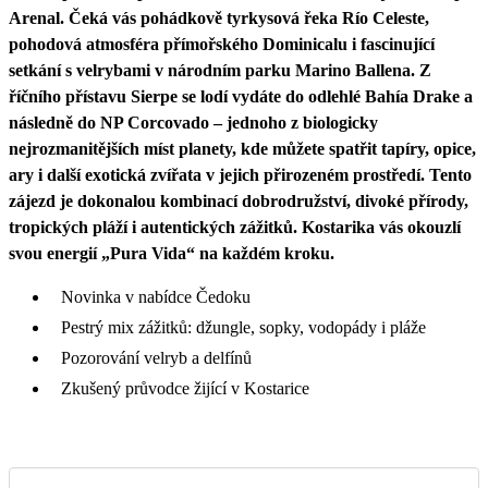
Arenal. Čeká vás pohádkově tyrkysová řeka Río Celeste,
pohodová atmosféra přímořského Dominicalu i fascinující
setkání s velrybami v národním parku Marino Ballena. Z
říčního přístavu Sierpe se lodí vydáte do odlehlé Bahía Drake a
následně do NP Corcovado – jednoho z biologicky
nejrozmanitějších míst planety, kde můžete spatřit tapíry, opice,
ary i další exotická zvířata v jejich přirozeném prostředí. Tento
zájezd je dokonalou kombinací dobrodružství, divoké přírody,
tropických pláží i autentických zážitků. Kostarika vás okouzlí
svou energií „Pura Vida“ na každém kroku.
Novinka v nabídce Čedoku
Pestrý mix zážitků: džungle, sopky, vodopády i pláže
Pozorování velryb a delfínů
Zkušený průvodce žijící v Kostarice