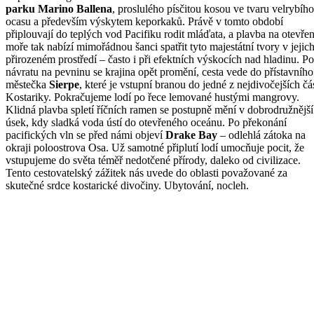
parku Marino Ballena
, proslulého písčitou kosou ve tvaru velrybího
ocasu a především výskytem keporkaků. Právě v tomto období
připlouvají do teplých vod Pacifiku rodit mláďata, a plavba na otevře
moře tak nabízí mimořádnou šanci spatřit tyto majestátní tvory v jejic
přirozeném prostředí – často i při efektních výskocích nad hladinu. Po
návratu na pevninu se krajina opět promění, cesta vede do přístavního
městečka
Sierpe
, které je vstupní branou do jedné z nejdivočejších čás
Kostariky. Pokračujeme lodí po řece lemované hustými mangrovy.
Klidná plavba spletí říčních ramen se postupně mění v dobrodružnější
úsek, kdy sladká voda ústí do otevřeného oceánu. Po překonání
pacifických vln se před námi objeví
Drake Bay
– odlehlá zátoka na
okraji poloostrova Osa. Už samotné připlutí lodí umocňuje pocit, že
vstupujeme do světa téměř nedotčené přírody, daleko od civilizace.
Tento cestovatelský zážitek nás uvede do oblasti považované za
skutečné srdce kostarické divočiny. Ubytování, nocleh.