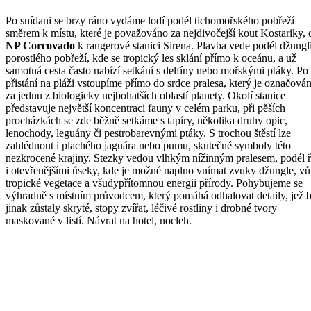
Po snídani se brzy ráno vydáme lodí podél tichomořského pobřeží
směrem k místu, které je považováno za nejdivočejší kout Kostariky, 
NP Corcovado
k rangerové stanici Sirena. Plavba vede podél džungl
porostlého pobřeží, kde se tropický les sklání přímo k oceánu, a už
samotná cesta často nabízí setkání s delfíny nebo mořskými ptáky. Po
přistání na pláži vstoupíme přímo do srdce pralesa, který je označová
za jednu z biologicky nejbohatších oblastí planety. Okolí stanice
představuje největší koncentraci fauny v celém parku, při pěších
procházkách se zde běžně setkáme s tapíry, několika druhy opic,
lenochody, leguány či pestrobarevnými ptáky. S trochou štěstí lze
zahlédnout i plachého jaguára nebo pumu, skutečné symboly této
nezkrocené krajiny. Stezky vedou vlhkým nížinným pralesem, podél 
i otevřenějšími úseky, kde je možné naplno vnímat zvuky džungle, vů
tropické vegetace a všudypřítomnou energii přírody. Pohybujeme se
výhradně s místním průvodcem, který pomáhá odhalovat detaily, jež 
jinak zůstaly skryté, stopy zvířat, léčivé rostliny i drobné tvory
maskované v listí. Návrat na hotel, nocleh.