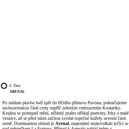
4. Den:
ARENAL
Po snídani plavba lodí zpět do říčního přístavu Pavona, pokračujeme
suchozemskou částí cesty napříč zeleným vnitrozemím Kostariky.
Krajina se postupně mění, nížinný prales střídají pastviny, řeky a malé
vesnice, až se před námi začnou zvedat sopečné kužely severní části
země. Dominantou oblasti je
Arenal
, majestátní stratovulkán tyčící se
nad městečkem La Fortuna. Příjezd k Arenalu nabízí jeden z