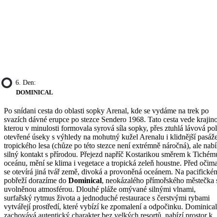
6. Den:
DOMINICAL
Po snídani cesta do oblasti sopky Arenal, kde se vydáme na trek po
svazích dávné erupce po stezce Sendero 1968. Tato cesta vede krajin
kterou v minulosti formovala syrová síla sopky, přes ztuhlá lávová pol
otevřené úseky s výhledy na mohutný kužel Arenalu i klidnější pasáž
tropického lesa (chůze po této stezce není extrémně náročná), ale nabí
silný kontakt s přírodou. Přejezd napříč Kostarikou směrem k Tichém
oceánu, mění se klima i vegetace a tropická zeleň houstne. Před očim
se otevírá jiná tvář země, divoká a provoněná oceánem. Na pacifické
pobřeží dorazíme do
Dominical
, neokázalého přímořského městečka 
uvolněnou atmosférou. Dlouhé pláže omývané silnými vlnami,
surfařský rytmus života a jednoduché restaurace s čerstvými rybami
vytvářejí prostředí, které vybízí ke zpomalení a odpočinku. Dominical
zachovává autentický charakter bez velkých resortů, nabízí prostor k