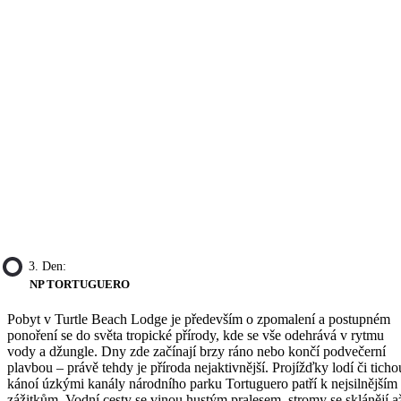
3. Den:
NP TORTUGUERO
Pobyt v Turtle Beach Lodge je především o zpomalení a postupném
ponoření se do světa tropické přírody, kde se vše odehrává v rytmu
vody a džungle. Dny zde začínají brzy ráno nebo končí podvečerní
plavbou – právě tehdy je příroda nejaktivnější. Projížďky lodí či ticho
kánoí úzkými kanály národního parku Tortuguero patří k nejsilnějším
zážitkům. Vodní cesty se vinou hustým pralesem, stromy se sklánějí a