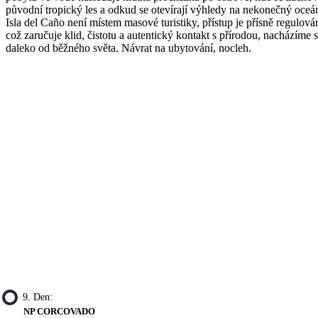
původní tropický les a odkud se otevírají výhledy na nekonečný oceá
Isla del Caño není místem masové turistiky, přístup je přísně regulová
což zaručuje klid, čistotu a autentický kontakt s přírodou, nacházíme 
daleko od běžného světa. Návrat na ubytování, nocleh.
9. Den:
NP CORCOVADO