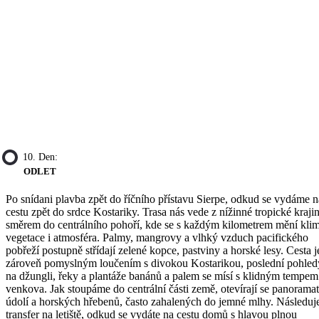
10. Den:
ODLET
Po snídani plavba zpět do říčního přístavu Sierpe, odkud se vydáme n
cestu zpět do srdce Kostariky. Trasa nás vede z nížinné tropické kraji
směrem do centrálního pohoří, kde se s každým kilometrem mění klim
vegetace i atmosféra. Palmy, mangrovy a vlhký vzduch pacifického
pobřeží postupně střídají zelené kopce, pastviny a horské lesy. Cesta j
zároveň pomyslným loučením s divokou Kostarikou, poslední pohled
na džungli, řeky a plantáže banánů a palem se mísí s klidným tempem
venkova. Jak stoupáme do centrální části země, otevírají se panorama
údolí a horských hřebenů, často zahalených do jemné mlhy. Následuj
transfer na letiště, odkud se vydáte na cestu domů s hlavou plnou