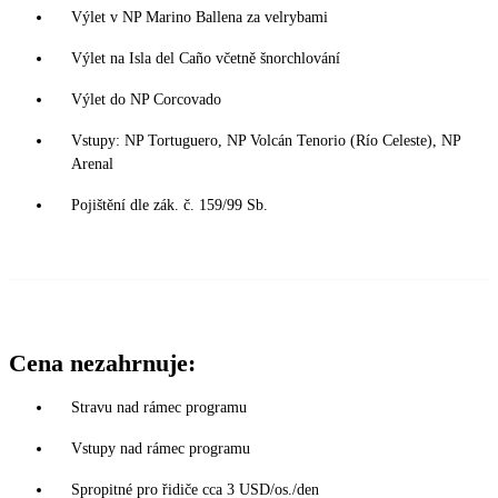
Výlet v NP Marino Ballena za velrybami
Výlet na Isla del Caño včetně šnorchlování
Výlet do NP Corcovado
Vstupy: NP Tortuguero, NP Volcán Tenorio (Río Celeste), NP
Arenal
Pojištění dle zák. č. 159/99 Sb.
Cena nezahrnuje:
Stravu nad rámec programu
Vstupy nad rámec programu
Spropitné pro řidiče cca 3 USD/os./den