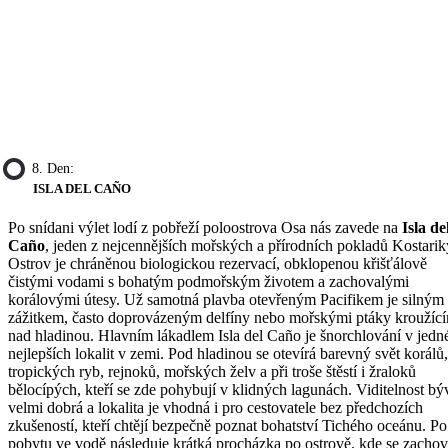
8. Den:
ISLA DEL CAÑO
Po snídani výlet lodí z pobřeží poloostrova Osa nás zavede na
Isla de
Caño
, jeden z nejcennějších mořských a přírodních pokladů Kostarik
Ostrov je chráněnou biologickou rezervací, obklopenou křišťálově
čistými vodami s bohatým podmořským životem a zachovalými
korálovými útesy. Už samotná plavba otevřeným Pacifikem je silným
zážitkem, často doprovázeným delfíny nebo mořskými ptáky kroužíc
nad hladinou. Hlavním lákadlem Isla del Caño je šnorchlování v jedn
nejlepších lokalit v zemi. Pod hladinou se otevírá barevný svět korálů,
tropických ryb, rejnoků, mořských želv a při troše štěstí i žraloků
bělocípých, kteří se zde pohybují v klidných lagunách. Viditelnost bý
velmi dobrá a lokalita je vhodná i pro cestovatele bez předchozích
zkušeností, kteří chtějí bezpečně poznat bohatství Tichého oceánu. Po
pobytu ve vodě následuje krátká procházka po ostrově, kde se zachov