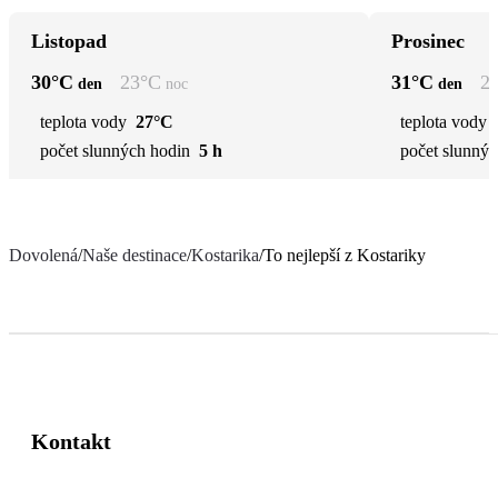
Listopad
Prosinec
30
°C
23
°C
31
°C
2
den
noc
den
teplota vody
27°C
teplota vody
počet slunných hodin
5 h
počet slunnýc
Dovolená
/
Naše destinace
/
Kostarika
/
To nejlepší z Kostariky
Kontakt