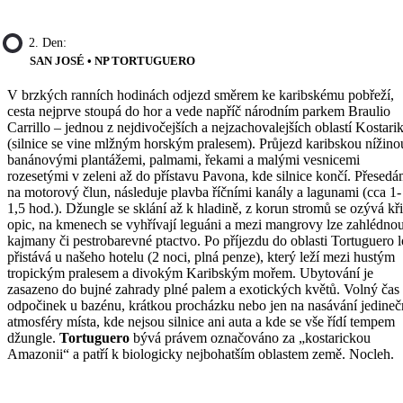
2. Den:
SAN JOSÉ • NP TORTUGUERO
V brzkých ranních hodinách odjezd směrem ke karibskému pobřeží,
cesta nejprve stoupá do hor a vede napříč národním parkem Braulio
Carrillo – jednou z nejdivočejších a nejzachovalejších oblastí Kostari
(silnice se vine mlžným horským pralesem). Průjezd karibskou nížino
banánovými plantážemi, palmami, řekami a malými vesnicemi
rozesetými v zeleni až do přístavu Pavona, kde silnice končí. Přesed
na motorový člun, následuje plavba říčními kanály a lagunami (cca 1-
1,5 hod.). Džungle se sklání až k hladině, z korun stromů se ozývá kř
opic, na kmenech se vyhřívají leguáni a mezi mangrovy lze zahlédnou
kajmany či pestrobarevné ptactvo. Po příjezdu do oblasti Tortuguero 
přistává u našeho hotelu (2 noci, plná penze), který leží mezi hustým
tropickým pralesem a divokým Karibským mořem. Ubytování je
zasazeno do bujné zahrady plné palem a exotických květů. Volný čas
odpočinek u bazénu, krátkou procházku nebo jen na nasávání jedineč
atmosféry místa, kde nejsou silnice ani auta a kde se vše řídí tempem
džungle.
Tortuguero
bývá právem označováno za „kostarickou
Amazonii“ a patří k biologicky nejbohatším oblastem země. Nocleh.