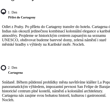
1. Den
Přílet do Cartageny
Odlet z Prahy. Po příletu do Cartageny transfer do hotelu. Cartagena 
Indias nás okouzlí jedinečnou kombinací koloniální elegance a karibs
atmosféry. Projdeme se historickým centrem zapsaným na seznamu
UNESCO, obdivovat budeme barevné domy, zelená náměstí i staré
městské hradby s výhledy na Karibské moře. Nocleh.
2. Den
Cartagena
Snídaně. Během půldenní prohlídky města navštívíme klášter La Popa
panoramatickým výhledem, impozantní pevnost San Felipe de Baraja
historické centrum plné kostelů, náměstí a koloniální architektury.
Cartagena nás zaujme svou bohatou historií, kulturou i gastronomií.
Nocleh.