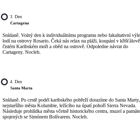
3. Den
Cartagena
Snídaně. Volný den k individuálnímu programu nebo fakultativní výle
lodí na ostrovy Rosario. Čeká nás relax na pláži, koupání v křišťálově
čistém Karibském moři a oběd na ostrově. Odpoledne návrat do
Cartageny. Nocleh.
4. Den
Santa Marta
Snídaně. Po cestě podél karibského pobřeží dorazíme do Santa Marty,
nejstaršího města Kolumbie, ležícího na úpatí pohoří Sierra Nevada.
Následuje prohlídka města včetně historického centra, muzeí a památ
spojených se Simónem Bolívarem. Nocleh.