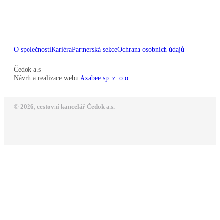
O společnosti
Kariéra
Partnerská sekce
Ochrana osobních údajů
Čedok a.s
Návrh a realizace webu
Axabee sp. z. o.o.
© 2026, cestovní kancelář Čedok a.s.