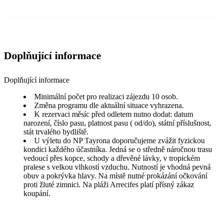
Doplňující informace
Doplňující informace
Minimální počet pro realizaci zájezdu 10 osob.
Změna programu dle aktuální situace vyhrazena.
K rezervaci měsíc před odletem nutno dodat: datum
narození, číslo pasu, platnost pasu ( od/do), státní příslušnost,
stát trvalého bydliště.
U výletu do NP Tayrona doporučujeme zvážit fyzickou
kondici každého účastníka. Jedná se o středně náročnou trasu
vedoucí přes kopce, schody a dřevěné lávky, v tropickém
pralese s velkou vlhkostí vzduchu. Nutností je vhodná pevná
obuv a pokrývka hlavy. Na místě nutné prokázání očkování
proti žluté zimnici. Na pláži Arrecifes platí přísný zákaz
koupání.