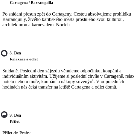
Cartagena / Barranquilla
Po snídani přesun zpět do Cartageny. Cestou absolvujeme prohlídku
Barranquilly, živého karibského města proslulého svou kulturou,
architekturou a karnevalem. Nocleh.
8. Den
Relaxace a odlet
Snídaně. Poslední den zájezdu věnujeme odpočinku, koupání a
individuálním aktivitám. Užijeme si poslední chvíle v Cartageně, rela
hotelu nebo u moře, koupání a nákupy suvenýrů. V odpoledních
hodinách nás čeká transfer na letiště Cartagena a odlet domů.
9. Den
Přílet
Přílet do Prahy.