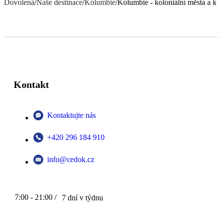
Dovolená
/
Naše destinace
/
Kolumbie
/
Kolumbie - koloniální města a ka
Kontakt
Kontaktujte nás
+420 296 184 910
info@cedok.cz
7:00 - 21:00 /
7 dní v týdnu