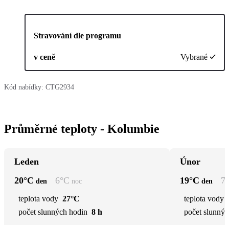
Stravování dle programu
v ceně
Vybrané
Kód nabídky:
CTG2934
Průměrné teploty - Kolumbie
Leden
Únor
20
°C
6
°C
19
°C
7
den
noc
den
teplota vody
27°C
teplota vody
počet slunných hodin
8 h
počet slunnýc