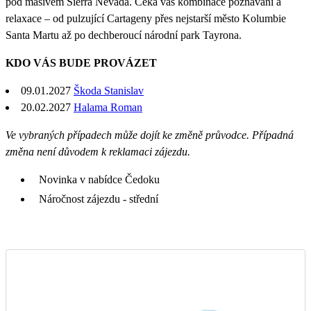
pod masivem Sierra Nevada. Čeká vás kombinace poznávání a
relaxace – od pulzující Cartageny přes nejstarší město Kolumbie
Santa Martu až po dechberoucí národní park Tayrona.
KDO VÁS BUDE PROVÁZET
09.01.2027
Škoda Stanislav
20.02.2027
Halama Roman
Ve vybraných případech může dojít ke změně průvodce. Případná
změna není důvodem k reklamaci zájezdu.
Novinka v nabídce Čedoku
Náročnost zájezdu - střední