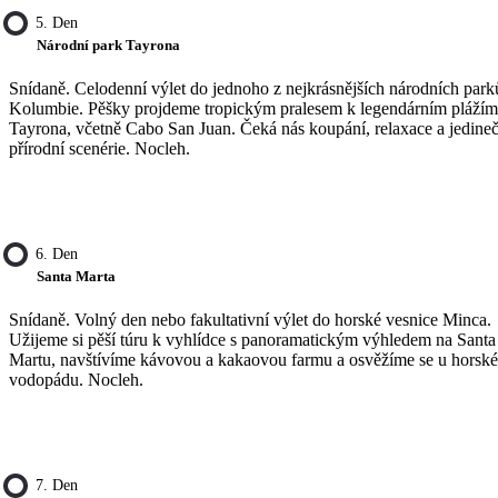
5. Den
Národní park Tayrona
Snídaně. Celodenní výlet do jednoho z nejkrásnějších národních park
Kolumbie. Pěšky projdeme tropickým pralesem k legendárním plážím
Tayrona, včetně Cabo San Juan. Čeká nás koupání, relaxace a jedine
přírodní scenérie. Nocleh.
6. Den
Santa Marta
Snídaně. Volný den nebo fakultativní výlet do horské vesnice Minca.
Užijeme si pěší túru k vyhlídce s panoramatickým výhledem na Santa
Martu, navštívíme kávovou a kakaovou farmu a osvěžíme se u horsk
vodopádu. Nocleh.
7. Den