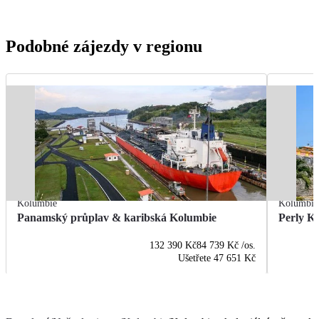
Podobné zájezdy v regionu
Kolumbie
Kolumbie
Panamský průplav & karibská Kolumbie
Perly K
132 390 Kč
84 739 Kč
/os.
Ušetřete
47 651 Kč