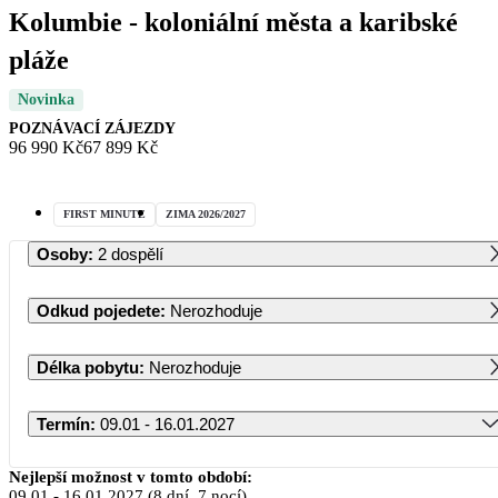
Kolumbie - koloniální města a karibské
pláže
Novinka
POZNÁVACÍ ZÁJEZDY
96 990 Kč
67 899 Kč
FIRST MINUTE
ZIMA 2026/2027
Osoby
:
2 dospělí
Odkud pojedete
:
Nerozhoduje
Délka pobytu
:
Nerozhoduje
Termín
:
09.01 - 16.01.2027
Leden 2027
Nejlepší možnost v tomto období:
09.01
-
16.01.2027
(8 dní, 7 nocí)