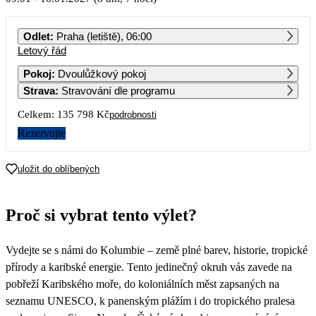
PO
ÚT
ST
ČT
PÁ
SO
NE
Odlet
:
Praha (letiště), 06:00
Letový řád
1
2
3
Pokoj
:
Dvoulůžkový pokoj
Strava
:
Stravování dle programu
4
5
6
7
8
9
10
67 899
Celkem:
135 798 Kč
podrobnosti
11
12
13
14
15
16
17
Rezervujte
18
19
20
21
22
23
24
uložit do oblíbených
25
26
27
28
29
30
31
Proč si vybrat tento výlet?
Vydejte se s námi do Kolumbie – země plné barev, historie, tropické
přírody a karibské energie. Tento jedinečný okruh vás zavede na
pobřeží Karibského moře, do koloniálních měst zapsaných na
seznamu UNESCO, k panenským plážím i do tropického pralesa