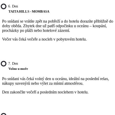
6. Den
TAITA HILLS - MOMBASA
Po snídani se vrátíte zpět na pobřeží a do hotelu dorazíte přibližně do
doby oběda. Zbytek dne už patří odpočinku u oceánu – koupání,
procházky po pláži nebo hotelové zázemí.
Večer vás čeká večeře a nocleh v pobytovém hotelu.
7. Den
Volno u moře
Po snídani vás čeká volný den u oceánu, ideální na poslední relax,
nákupy suvenýrů nebo výlet za místní atmosférou.
Den zakončíte večeří a posledním noclehem v hotelu.