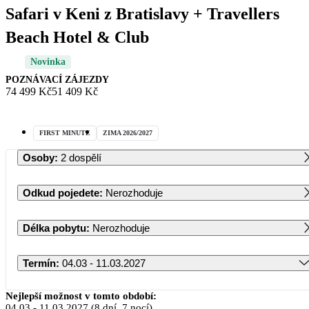
Safari v Keni z Bratislavy + Travellers
Beach Hotel & Club
Novinka
POZNÁVACÍ ZÁJEZDY
74 499 Kč
51 409 Kč
FIRST MINUTE
ZIMA 2026/2027
Osoby
:
2 dospělí
Odkud pojedete
:
Nerozhoduje
Délka pobytu
:
Nerozhoduje
Termín
:
04.03 - 11.03.2027
Březen 2027
Nejlepší možnost v tomto období:
04.03
-
11.03.2027
(8 dní, 7 nocí)