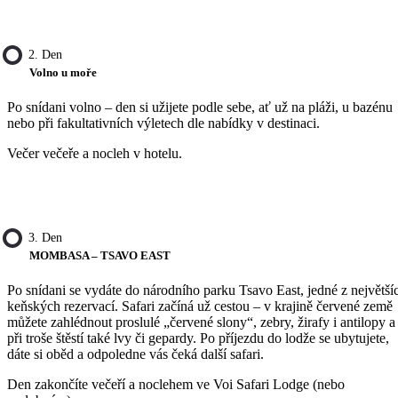
2. Den
Volno u moře
Po snídani volno – den si užijete podle sebe, ať už na pláži, u bazénu
nebo při fakultativních výletech dle nabídky v destinaci.
Večer večeře a nocleh v hotelu.
3. Den
MOMBASA – TSAVO EAST
Po snídani se vydáte do národního parku Tsavo East, jedné z největší
keňských rezervací. Safari začíná už cestou – v krajině červené země
můžete zahlédnout proslulé „červené slony“, zebry, žirafy i antilopy a
při troše štěstí také lvy či gepardy. Po příjezdu do lodže se ubytujete,
dáte si oběd a odpoledne vás čeká další safari.
Den zakončíte večeří a noclehem ve Voi Safari Lodge (nebo