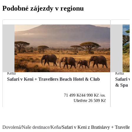
Podobné zájezdy v regionu
Keňa
Keňa
Safari v Keni + Travellers Beach Hotel & Club
Safari 
& Spa
71 499 Kč
44 990 Kč
/os.
Ušetřete
26 509 Kč
Dovolená
/
Naše destinace
/
Keňa
/
Safari v Keni z Bratislavy + Travell