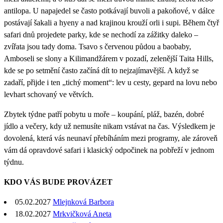
antilopa. U napajedel se často potkávají buvoli a pakoňové, v dálce
postávají šakali a hyeny a nad krajinou krouží orli i supi. Během čtyř
safari dnů projedete parky, kde se nechodí za zážitky daleko –
zvířata jsou tady doma. Tsavo s červenou půdou a baobaby,
Amboseli se slony a Kilimandžárem v pozadí, zelenější Taita Hills,
kde se po setmění často začíná dít to nejzajímavější. A když se
zadaří, přijde i ten „tichý moment“: lev u cesty, gepard na lovu nebo
levhart schovaný ve větvích.
Zbytek týdne patří pobytu u moře – koupání, pláž, bazén, dobré
jídlo a večery, kdy už nemusíte nikam vstávat na čas. Výsledkem je
dovolená, která vás neunaví přebíháním mezi programy, ale zároveň
vám dá opravdové safari i klasický odpočinek na pobřeží v jednom
týdnu.
KDO VÁS BUDE PROVÁZET
05.02.2027
Mlejnková Barbora
18.02.2027
Mrkvičková Aneta