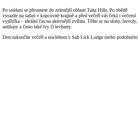
Po snídani se přesunete do zelenější oblasti Taita Hills. Po obědě
vyrazíte na safari v kopcovité krajině a před večeří vás čeká i večerní
vyjížďka – ideální čas na aktivnější zvířata. Těšte se na slony, buvoly,
antilopy a často také lvy či levharty.
Den zakončíte večeří a noclehem v Salt Lick Lodge (nebo podobném