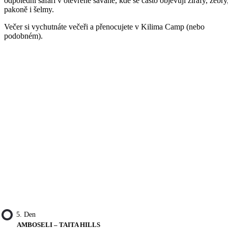
odpolední safari v otevřené savaně, kde se často objevují žirafy, zebry
pakoně i šelmy.
Večer si vychutnáte večeři a přenocujete v Kilima Camp (nebo
podobném).
5. Den
AMBOSELI – TAITA HILLS