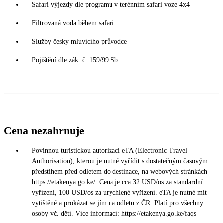
Safari výjezdy dle programu v terénním safari voze 4x4
Filtrovaná voda během safari
Služby česky mluvícího průvodce
Pojištění dle zák. č. 159/99 Sb.
Cena nezahrnuje
Povinnou turistickou autorizaci eTA (Electronic Travel
Authorisation), kterou je nutné vyřídit s dostatečným časovým
předstihem před odletem do destinace, na webových stránkách
https://etakenya.go.ke/. Cena je cca 32 USD/os za standardní
vyřízení, 100 USD/os za urychlené vyřízení. eTA je nutné mít
vytištěné a prokázat se jím na odletu z ČR. Platí pro všechny
osoby vč. dětí. Více informací: https://etakenya.go.ke/faqs