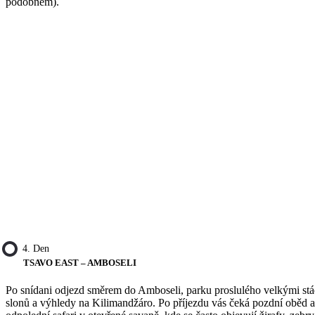
podobném).
4. Den
TSAVO EAST – AMBOSELI
Po snídani odjezd směrem do Amboseli, parku proslulého velkými st
slonů a výhledy na Kilimandžáro. Po příjezdu vás čeká pozdní oběd a