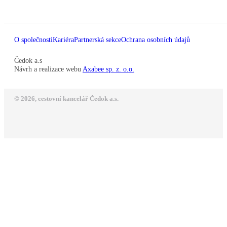
O společnosti
Kariéra
Partnerská sekce
Ochrana osobních údajů
Čedok a.s
Návrh a realizace webu
Axabee sp. z. o.o.
© 2026, cestovní kancelář Čedok a.s.