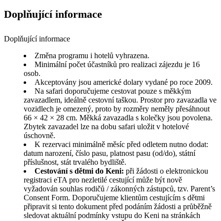
Doplňující informace
Doplňující informace
Změna programu i hotelů vyhrazena.
Minimální počet účastníků pro realizaci zájezdu je 16
osob.
Akceptovány jsou americké dolary vydané po roce 2009.
Na safari doporučujeme cestovat pouze s měkkým
zavazadlem, ideálně cestovní taškou. Prostor pro zavazadla ve
vozidlech je omezený, proto by rozměry neměly přesáhnout
66 × 42 × 28 cm. Měkká zavazadla s kolečky jsou povolena.
Zbytek zavazadel lze na dobu safari uložit v hotelové
úschovně.
K rezervaci minimálně měsíc před odletem nutno dodat:
datum narození, číslo pasu, platnost pasu (od/do), státní
příslušnost, stát trvalého bydliště.
Cestování s dětmi do Keni:
při žádosti o elektronickou
registraci eTA pro nezletilé cestující může být nově
vyžadován souhlas rodičů / zákonných zástupců, tzv. Parent’s
Consent Form. Doporučujeme klientům cestujícím s dětmi
připravit si tento dokument před podáním žádosti a průběžně
sledovat aktuální podmínky vstupu do Keni na stránkách