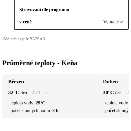
Stravování dle programu
v ceně
Vybrané
Kód nabídky:
MBA2SAB
Průměrné teploty - Keňa
Březen
Duben
32
°C
25
°C
30
°C
2
den
noc
den
teplota vody
29°C
teplota vody
počet slunných hodin
8 h
počet slunnýc