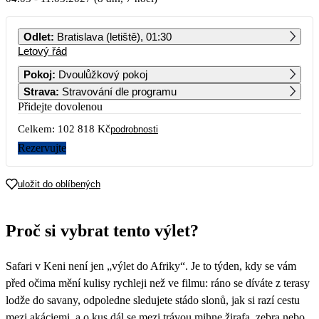
PO
ÚT
ST
ČT
PÁ
SO
NE
Odlet
:
Bratislava (letiště), 01:30
Letový řád
1
2
3
4
5
6
7
51 409
Pokoj
:
Dvoulůžkový pokoj
Strava
:
Stravování dle programu
8
9
10
11
12
13
14
Přidejte dovolenou
Celkem:
102 818 Kč
15
16
17
18
19
20
21
podrobnosti
Rezervujte
22
23
24
25
26
27
28
uložit do oblíbených
29
30
31
Proč si vybrat tento výlet?
Safari v Keni není jen „výlet do Afriky“. Je to týden, kdy se vám
před očima mění kulisy rychleji než ve filmu: ráno se díváte z terasy
lodže do savany, odpoledne sledujete stádo slonů, jak si razí cestu
mezi akáciemi, a o kus dál se mezi trávou mihne žirafa, zebra nebo