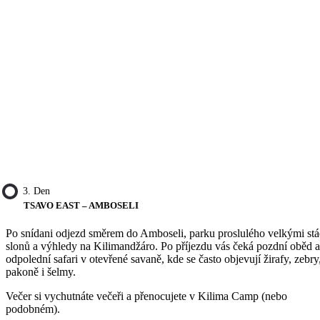
3. Den
TSAVO EAST – AMBOSELI
Po snídani odjezd směrem do Amboseli, parku proslulého velkými st
slonů a výhledy na Kilimandžáro. Po příjezdu vás čeká pozdní oběd a
odpolední safari v otevřené savaně, kde se často objevují žirafy, zebry
pakoně i šelmy.
Večer si vychutnáte večeři a přenocujete v Kilima Camp (nebo
podobném).