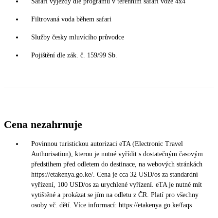
Safari výjezdy dle programu v terénním safari voze 4x4
Filtrovaná voda během safari
Služby česky mluvícího průvodce
Pojištění dle zák. č. 159/99 Sb.
Cena nezahrnuje
Povinnou turistickou autorizaci eTA (Electronic Travel
Authorisation), kterou je nutné vyřídit s dostatečným časovým
předstihem před odletem do destinace, na webových stránkách
https://etakenya.go.ke/. Cena je cca 32 USD/os za standardní
vyřízení, 100 USD/os za urychlené vyřízení. eTA je nutné mít
vytištěné a prokázat se jím na odletu z ČR. Platí pro všechny
osoby vč. dětí. Více informací: https://etakenya.go.ke/faqs