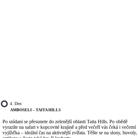
4. Den
AMBOSELI – TAITA HILLS
Po snídani se přesunete do zelenější oblasti Taita Hills. Po obědě
vyrazíte na safari v kopcovité krajině a před večeří vás čeká i večerní
vyjížďka – ideální čas na aktivnější zvířata. Těšte se na slony, buvoly,