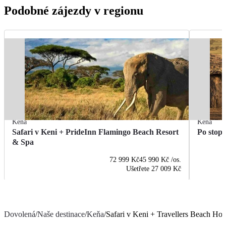
Podobné zájezdy v regionu
Keňa
Keňa
Safari v Keni + PrideInn Flamingo Beach Resort
Po stopá
& Spa
72 999 Kč
45 990 Kč
/os.
Ušetřete
27 009 Kč
Dovolená
/
Naše destinace
/
Keňa
/
Safari v Keni + Travellers Beach Hot