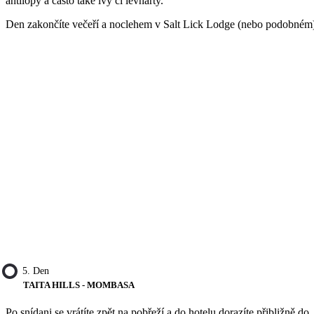
antilopy a často také lvy či levharty.
Den zakončíte večeří a noclehem v Salt Lick Lodge (nebo podobném
5. Den
TAITA HILLS - MOMBASA
Po snídani se vrátíte zpět na pobřeží a do hotelu dorazíte přibližně do