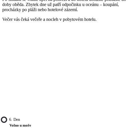
doby oběda. Zbytek dne už patří odpočinku u oceánu – koupání,
procházky po pláži nebo hotelové zázemí.
Večer vás čeká večeře a nocleh v pobytovém hotelu.
6. Den
Volno u moře