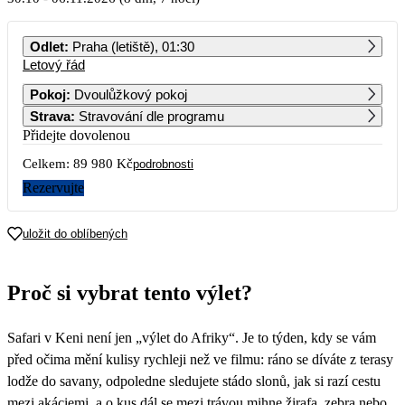
PO
ÚT
ST
ČT
PÁ
SO
NE
Odlet
:
Praha (letiště), 01:30
Letový řád
1
2
3
4
Pokoj
:
Dvoulůžkový pokoj
Strava
:
Stravování dle programu
5
6
7
8
9
10
11
Přidejte dovolenou
Celkem:
89 980 Kč
12
13
14
15
16
17
18
podrobnosti
Rezervujte
19
20
21
22
23
24
25
uložit do oblíbených
26
27
28
29
30
31
44 990
Proč si vybrat tento výlet?
Safari v Keni není jen „výlet do Afriky“. Je to týden, kdy se vám
před očima mění kulisy rychleji než ve filmu: ráno se díváte z terasy
lodže do savany, odpoledne sledujete stádo slonů, jak si razí cestu
mezi akáciemi, a o kus dál se mezi trávou mihne žirafa, zebra nebo