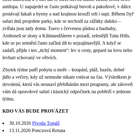
antilopa. U napajedel se často potkávají buvoli a pakoňové, v dálce
postávají šakali a hyeny a nad krajinou krouží orli i supi. Během čtyř
safari dnů projedete parky, kde se nechodí za zážitky daleko –
zvířata jsou tady doma. Tsavo s červenou půdou a baobaby,
Amboseli se slony a Kilimandžárem v pozadí, zelenější Taita Hills,
kde se po setmění často začíná dít to nejzajímavější. A když se
zadaří, přijde i ten „tichý moment“: lev u cesty, gepard na lovu nebo
levhart schovaný ve větvích.
Zbytek týdne patří pobytu u moře – koupání, pláž, bazén, dobré
jídlo a večery, kdy už nemusíte nikam vstávat na čas. Výsledkem je
dovolená, která vás neunaví přebíháním mezi programy, ale zároveň
vám dá opravdové safari i klasický odpočinek na pobřeží v jednom
týdnu.
KDO VÁS BUDE PROVÁZET
30.10.2026
Pivoda Tomáš
13.11.2026 Ponczová Renata