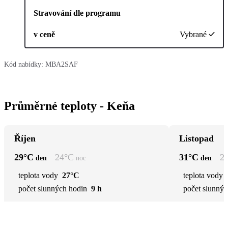
Stravování dle programu
v ceně
Vybrané
Kód nabídky:
MBA2SAF
Průměrné teploty - Keňa
Říjen
Listopad
29
°C
24
°C
31
°C
2
den
noc
den
teplota vody
27°C
teplota vody
počet slunných hodin
9 h
počet slunnýc