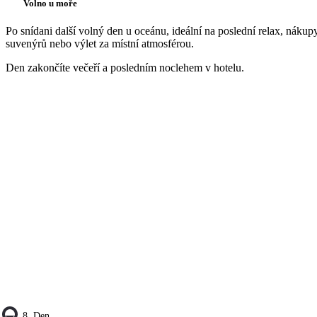
Volno u moře
Po snídani další volný den u oceánu, ideální na poslední relax, nákup
suvenýrů nebo výlet za místní atmosférou.
Den zakončíte večeří a posledním noclehem v hotelu.
8. Den