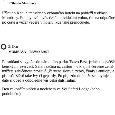
Přílet do Mombasy
Přílet do Keni a transfer do vybraného hotelu na pobřeží v oblasti
Mombasy. Po ubytování vás čeká individuální volno, čas na odpočin
po cestě a večer večeře v hotelu, kde také přenocujete.
2. Den
MOMBASA – TSAVO EAST
Po snídani se vydáte do národního parku Tsavo East, jedné z největší
keňských rezervací. Safari začíná už cestou – v krajině červené země
můžete zahlédnout proslulé „červené slony“, zebry, žirafy i antilopy a
při troše štěstí také lvy či gepardy. Po příjezdu do lodže se ubytujete,
dáte si oběd a odpoledne vás čeká další safari.
Den zakončíte večeří a noclehem ve Voi Safari Lodge (nebo
podobném).