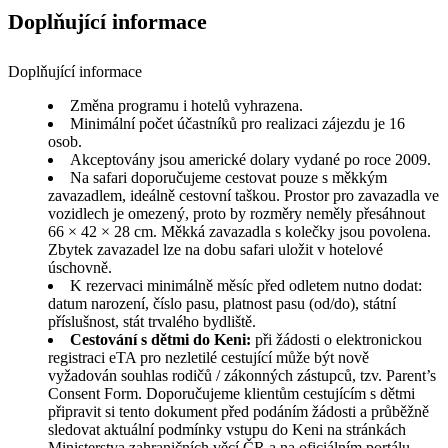
Doplňující informace
Doplňující informace
Změna programu i hotelů vyhrazena.
Minimální počet účastníků pro realizaci zájezdu je 16
osob.
Akceptovány jsou americké dolary vydané po roce 2009.
Na safari doporučujeme cestovat pouze s měkkým
zavazadlem, ideálně cestovní taškou. Prostor pro zavazadla ve
vozidlech je omezený, proto by rozměry neměly přesáhnout
66 × 42 × 28 cm. Měkká zavazadla s kolečky jsou povolena.
Zbytek zavazadel lze na dobu safari uložit v hotelové
úschovně.
K rezervaci minimálně měsíc před odletem nutno dodat:
datum narození, číslo pasu, platnost pasu (od/do), státní
příslušnost, stát trvalého bydliště.
Cestování s dětmi do Keni:
při žádosti o elektronickou
registraci eTA pro nezletilé cestující může být nově
vyžadován souhlas rodičů / zákonných zástupců, tzv. Parent’s
Consent Form. Doporučujeme klientům cestujícím s dětmi
připravit si tento dokument před podáním žádosti a průběžně
sledovat aktuální podmínky vstupu do Keni na stránkách
Ministerstva zahraničních věcí ČR a na oficiálním portálu