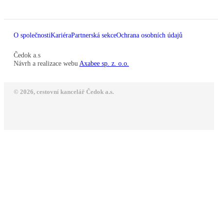
O společnosti
Kariéra
Partnerská sekce
Ochrana osobních údajů
Čedok a.s
Návrh a realizace webu
Axabee sp. z. o.o.
© 2026, cestovní kancelář Čedok a.s.