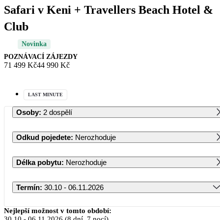
Safari v Keni + Travellers Beach Hotel &
Club
Novinka
POZNÁVACÍ ZÁJEZDY
71 499 Kč
44 990 Kč
LAST MINUTE
Osoby
:
2 dospělí
Odkud pojedete
:
Nerozhoduje
Délka pobytu
:
Nerozhoduje
Termín
:
30.10 - 06.11.2026
Říjen 2026
Nejlepší možnost v tomto období:
30.10
-
06.11.2026
(8 dní, 7 nocí)