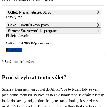
PO
ÚT
ST
ČT
PÁ
SO
NE
Odlet
:
Praha (letiště), 01:30
Letový řád
1
2
3
4
Pokoj
:
Dvoulůžkový pokoj
Strava
:
Stravování dle programu
5
6
7
8
9
10
11
Přidejte dovolenou
Celkem:
94 980 Kč
12
13
14
15
16
17
18
podrobnosti
Rezervujte
19
20
21
22
23
24
25
uložit do oblíbených
26
27
28
29
30
31
47 490
Proč si vybrat tento výlet?
Safari v Keni není jen „výlet do Afriky“. Je to týden, kdy se vám
před očima mění kulisy rychleji než ve filmu: ráno se díváte z terasy
lodže do savany, odpoledne sledujete stádo slonů, jak si razí cestu
mezi akáciemi, a o kus dál se mezi trávou mihne žirafa, zebra nebo