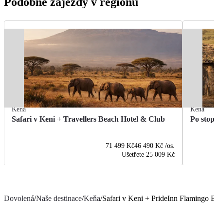
Podobné zájezdy v regionu
Keňa
Keňa
Safari v Keni + Travellers Beach Hotel & Club
Po stopá
71 499 Kč
46 490 Kč
/os.
Ušetřete
25 009 Kč
Dovolená
/
Naše destinace
/
Keňa
/
Safari v Keni + PrideInn Flamingo B