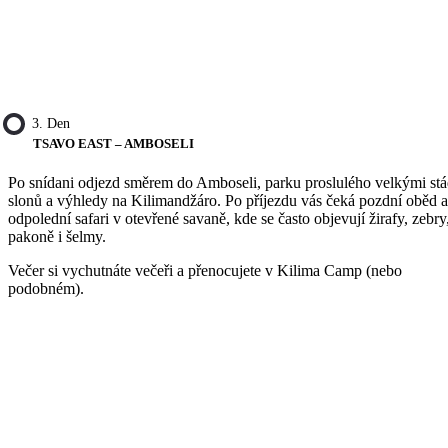
3. Den
TSAVO EAST – AMBOSELI
Po snídani odjezd směrem do Amboseli, parku proslulého velkými st
slonů a výhledy na Kilimandžáro. Po příjezdu vás čeká pozdní oběd a
odpolední safari v otevřené savaně, kde se často objevují žirafy, zebry
pakoně i šelmy.
Večer si vychutnáte večeři a přenocujete v Kilima Camp (nebo
podobném).