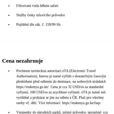
Filtrovaná voda během safari
Služby česky mluvícího průvodce
Pojištění dle zák. č. 159/99 Sb.
Cena nezahrnuje
Povinnou turistickou autorizaci eTA (Electronic Travel
Authorisation), kterou je nutné vyřídit s dostatečným časovým
předstihem před odletem do destinace, na webových stránkách
https://etakenya.go.ke/. Cena je cca 32 USD/os za standardní
vyřízení, 100 USD/os za urychlené vyřízení. eTA je nutné mít
vytištěné a prokázat se jím na odletu z ČR. Platí pro všechny
osoby vč. dětí. Více informací: https://etakenya.go.ke/faqs
Vstupenky do národních parků, místní průvodce, spropitné: cca