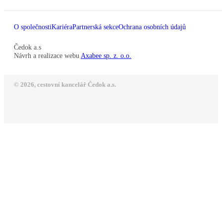
O společnosti
Kariéra
Partnerská sekce
Ochrana osobních údajů
Čedok a.s
Návrh a realizace webu
Axabee sp. z. o.o.
© 2026, cestovní kancelář Čedok a.s.