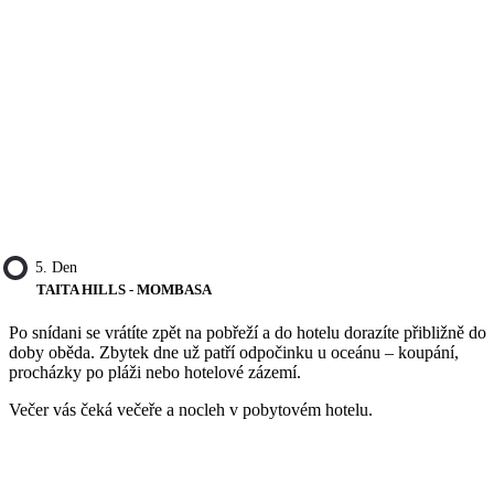
5. Den
TAITA HILLS - MOMBASA
Po snídani se vrátíte zpět na pobřeží a do hotelu dorazíte přibližně do
doby oběda. Zbytek dne už patří odpočinku u oceánu – koupání,
procházky po pláži nebo hotelové zázemí.
Večer vás čeká večeře a nocleh v pobytovém hotelu.