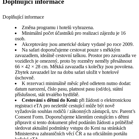
Doplňující informace
Doplňující informace
Změna programu i hotelů vyhrazena.
Minimální počet účastníků pro realizaci zájezdu je 16
osob.
Akceptovány jsou americké dolary vydané po roce 2009.
Na safari doporučujeme cestovat pouze s měkkým
zavazadlem, ideálně cestovní taškou. Prostor pro zavazadla ve
vozidlech je omezený, proto by rozměry neměly přesáhnout
66 × 42 × 28 cm. Měkká zavazadla s kolečky jsou povolena.
Zbytek zavazadel lze na dobu safari uložit v hotelové
úschovně.
K rezervaci minimálně měsíc před odletem nutno dodat:
datum narození, číslo pasu, platnost pasu (od/do), státní
příslušnost, stát trvalého bydliště.
Cestování s dětmi do Keni:
při žádosti o elektronickou
registraci eTA pro nezletilé cestující může být nově
vyžadován souhlas rodičů / zákonných zástupců, tzv. Parent’s
Consent Form. Doporučujeme klientům cestujícím s dětmi
připravit si tento dokument před podáním žádosti a průběžně
sledovat aktuální podmínky vstupu do Keni na stránkách
Ministerstva zahraničních věcí ČR a na oficiálním portálu