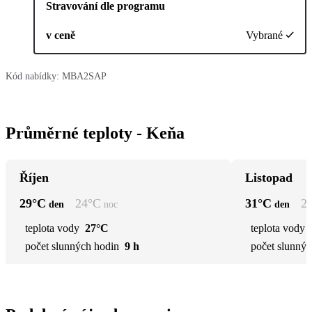
Stravování dle programu
v ceně
Vybrané
Kód nabídky:
MBA2SAP
Průměrné teploty - Keňa
Říjen
Listopad
29
°C
24
°C
31
°C
2
den
noc
den
teplota vody
27°C
teplota vody
počet slunných hodin
9 h
počet slunnýc