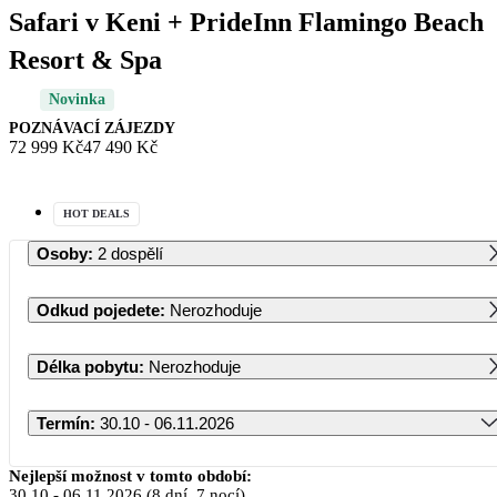
Safari v Keni + PrideInn Flamingo Beach
Resort & Spa
Novinka
POZNÁVACÍ ZÁJEZDY
72 999 Kč
47 490 Kč
HOT DEALS
Osoby
:
2 dospělí
Odkud pojedete
:
Nerozhoduje
Délka pobytu
:
Nerozhoduje
Termín
:
30.10 - 06.11.2026
Říjen 2026
Nejlepší možnost v tomto období:
30.10
-
06.11.2026
(8 dní, 7 nocí)