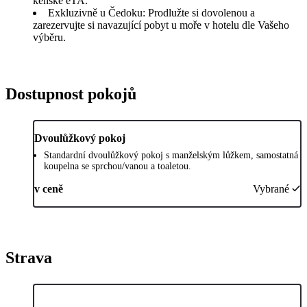
keňské eTA.
Exkluzivně u Čedoku: Prodlužte si dovolenou a
zarezervujte si navazující pobyt u moře v hotelu dle Vašeho
výběru.
Dostupnost pokojů
Dvoulůžkový pokoj
Standardní dvoulůžkový pokoj s manželským lůžkem, samostatná
koupelna se sprchou/vanou a toaletou.
v ceně
Vybrané
Strava