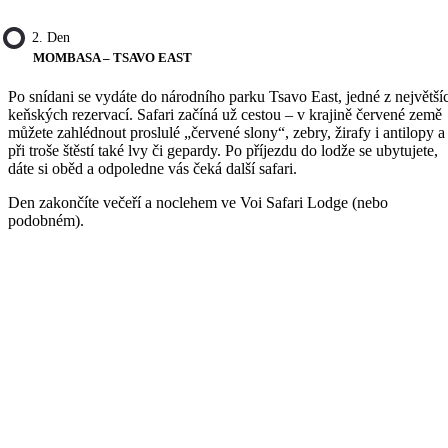
2. Den
MOMBASA – TSAVO EAST
Po snídani se vydáte do národního parku Tsavo East, jedné z největší
keňských rezervací. Safari začíná už cestou – v krajině červené země
můžete zahlédnout proslulé „červené slony“, zebry, žirafy i antilopy a
při troše štěstí také lvy či gepardy. Po příjezdu do lodže se ubytujete,
dáte si oběd a odpoledne vás čeká další safari.
Den zakončíte večeří a noclehem ve Voi Safari Lodge (nebo
podobném).