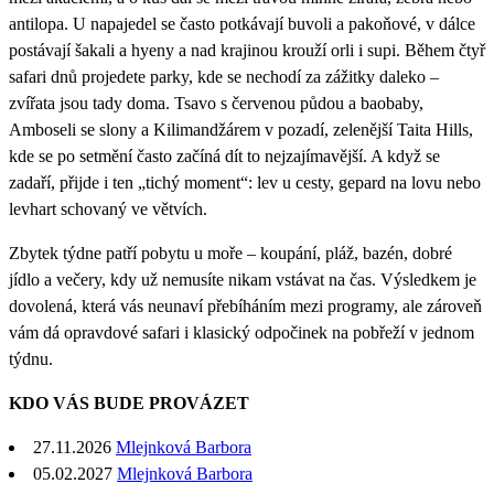
antilopa. U napajedel se často potkávají buvoli a pakoňové, v dálce
postávají šakali a hyeny a nad krajinou krouží orli i supi. Během čtyř
safari dnů projedete parky, kde se nechodí za zážitky daleko –
zvířata jsou tady doma. Tsavo s červenou půdou a baobaby,
Amboseli se slony a Kilimandžárem v pozadí, zelenější Taita Hills,
kde se po setmění často začíná dít to nejzajímavější. A když se
zadaří, přijde i ten „tichý moment“: lev u cesty, gepard na lovu nebo
levhart schovaný ve větvích.
Zbytek týdne patří pobytu u moře – koupání, pláž, bazén, dobré
jídlo a večery, kdy už nemusíte nikam vstávat na čas. Výsledkem je
dovolená, která vás neunaví přebíháním mezi programy, ale zároveň
vám dá opravdové safari i klasický odpočinek na pobřeží v jednom
týdnu.
KDO VÁS BUDE PROVÁZET
27.11.2026
Mlejnková Barbora
05.02.2027
Mlejnková Barbora