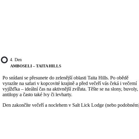
4. Den
AMBOSELI – TAITA HILLS
Po snídani se přesunete do zelenější oblasti Taita Hills. Po obědě
vyrazíte na safari v kopcovité krajině a před večeří vás čeká i večerní
vyjížďka – ideální čas na aktivnější zvířata. Těšte se na slony, buvoly,
antilopy a často také lvy či levharty.
Den zakončíte večeří a noclehem v Salt Lick Lodge (nebo podobném