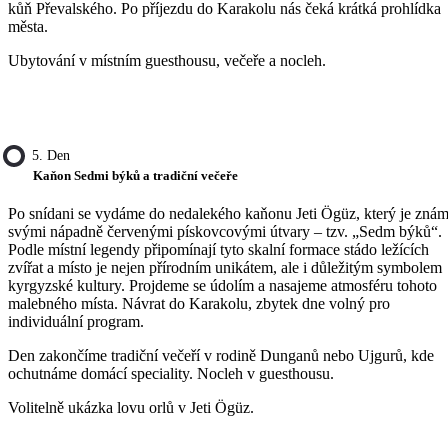
kůň Převalského. Po příjezdu do Karakolu nás čeká krátká prohlídka
města.
Ubytování v místním guesthousu, večeře a nocleh.
5. Den
Kaňon Sedmi býků a tradiční večeře
Po snídani se vydáme do nedalekého kaňonu Jeti Ögüz, který je zná
svými nápadně červenými pískovcovými útvary – tzv. „Sedm býků“.
Podle místní legendy připomínají tyto skalní formace stádo ležících
zvířat a místo je nejen přírodním unikátem, ale i důležitým symbolem
kyrgyzské kultury. Projdeme se údolím a nasajeme atmosféru tohoto
malebného místa. Návrat do Karakolu, zbytek dne volný pro
individuální program.
Den zakončíme tradiční večeří v rodině Dunganů nebo Ujgurů, kde
ochutnáme domácí speciality. Nocleh v guesthousu.
Volitelně ukázka lovu orlů v Jeti Ögüz.