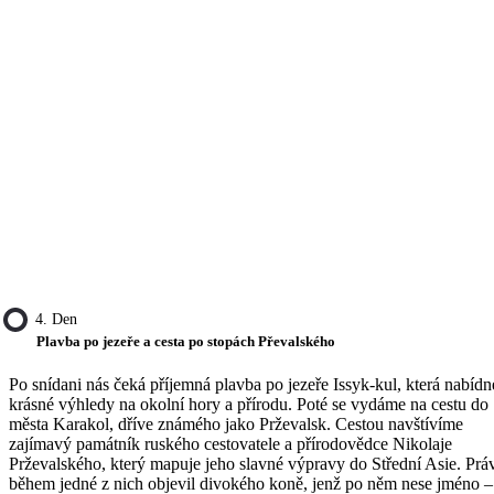
4. Den
Plavba po jezeře a cesta po stopách Převalského
Po snídani nás čeká příjemná plavba po jezeře Issyk-kul, která nabídn
krásné výhledy na okolní hory a přírodu. Poté se vydáme na cestu do
města Karakol, dříve známého jako Prževalsk. Cestou navštívíme
zajímavý památník ruského cestovatele a přírodovědce Nikolaje
Prževalského, který mapuje jeho slavné výpravy do Střední Asie. Prá
během jedné z nich objevil divokého koně, jenž po něm nese jméno –