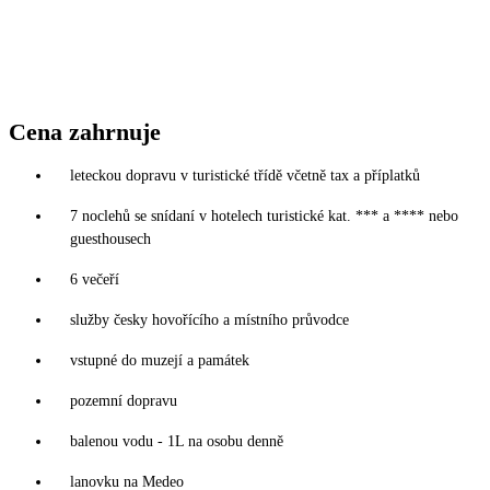
Cena zahrnuje
leteckou dopravu v turistické třídě včetně tax a příplatků
7 noclehů se snídaní v hotelech turistické kat. *** a **** nebo
guesthousech
6 večeří
služby česky hovořícího a místního průvodce
vstupné do muzejí a památek
pozemní dopravu
balenou vodu - 1L na osobu denně
lanovku na Medeo