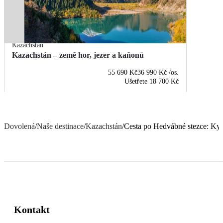
Kazachstán
Kazachstán – země hor, jezer a kaňonů
55 690 Kč
36 990 Kč
/os.
Ušetřete
18 700 Kč
Dovolená
/
Naše destinace
/
Kazachstán
/
Cesta po Hedvábné stezce: Ky
Kontakt