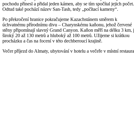
pochodu přinesl a přidal jeden kámen, aby se tím spočítal jejich počet.
Odtud také pochází název San-Tash, tedy „počítací kameny“.
Po překročení hranice pokračujeme Kazachstánem směrem k
úchvatnému přírodnímu divu – Charynskému kaňonu, jehož červené
stěny připomínají slavný Grand Canyon. Kaňon měří na délku 3 km, 
široký 20 až 130 metrů a hluboký až 100 metrů. Užijeme si krátkou
procházku a čas na focení v této dechberoucí krajině.
Večer příjezd do Almaty, ubytování v hotelu a večeře v místní restaura