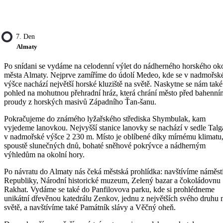
7. Den
Almaty
Po snídani se vydáme na celodenní výlet do nádherného horského oko
města Almaty. Nejprve zamíříme do údolí Medeo, kde se v nadmořsk
výšce nachází největší horské kluziště na světě. Naskytne se nám také
pohled na mohutnou přehradní hráz, která chrání město před bahenní
proudy z horských masivů Západního Ťan-šanu.
Pokračujeme do známého lyžařského střediska Shymbulak, kam
vyjedeme lanovkou. Nejvyšší stanice lanovky se nachází v sedle Talg
v nadmořské výšce 2 230 m. Místo je oblíbené díky mírnému klimatu
spoustě slunečných dnů, bohaté sněhové pokrývce a nádherným
výhledům na okolní hory.
Po návratu do Almaty nás čeká městská prohlídka: navštívíme náměst
Republiky, Národní historické muzeum, Zelený bazar a čokoládovnu
Rakhat. Vydáme se také do Panfilovova parku, kde si prohlédneme
unikátní dřevěnou katedrálu Zenkov, jednu z největších svého druhu 
světě, a navštívíme také Památník slávy a Věčný oheň.