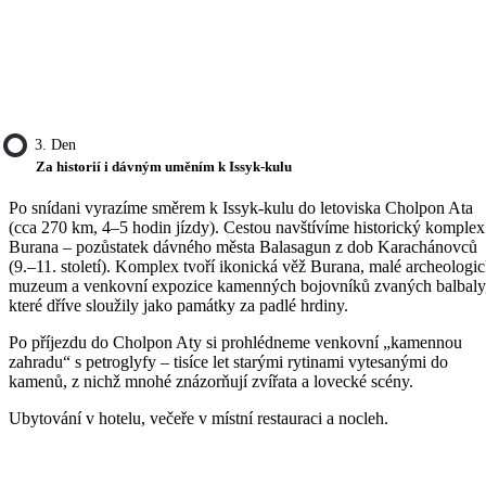
3. Den
Za historií i dávným uměním k Issyk-kulu
Po snídani vyrazíme směrem k Issyk-kulu do letoviska Cholpon Ata
(cca 270 km, 4–5 hodin jízdy). Cestou navštívíme historický komplex
Burana – pozůstatek dávného města Balasagun z dob Karachánovců
(9.–11. století). Komplex tvoří ikonická věž Burana, malé archeologi
muzeum a venkovní expozice kamenných bojovníků zvaných balbaly
které dříve sloužily jako památky za padlé hrdiny.
Po příjezdu do Cholpon Aty si prohlédneme venkovní „kamennou
zahradu“ s petroglyfy – tisíce let starými rytinami vytesanými do
kamenů, z nichž mnohé znázorňují zvířata a lovecké scény.
Ubytování v hotelu, večeře v místní restauraci a nocleh.