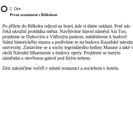
2. Den
První seznámení s Biškekem
Po příletu do Biškeku odjezd na hotel, kde si dáme snídani. Poté nás
čeká okružní prohlídka města. Navštívíme hlavní náměstí Ala Too,
projdeme se Dubovým a Vítězným parkem, nahlédneme k budově
Státní historického muzea a podíváme se na budovu Kazašské národn
univerzity. Zastavíme se u sochy legendárního hrdiny Manase a také 
okolí Národní filharmonie a budovy opery. Projdeme se starým
náměstím a otevřenou galerií pod širým nebem.
Den zakončíme večeří v místní restauraci a noclehem v hotelu.