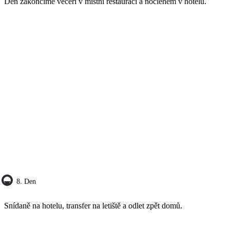
Den zakončíme večeří v místní restauraci a noclehem v hotelu.
8. Den
Snídaně na hotelu, transfer na letiště a odlet zpět domů.