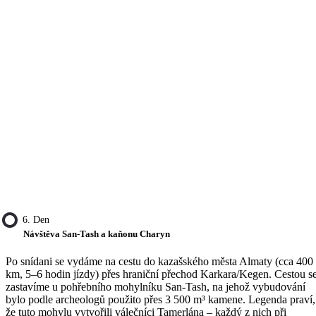
6. Den
Návštěva San-Tash a kaňonu Charyn
Po snídani se vydáme na cestu do kazašského města Almaty (cca 400
km, 5–6 hodin jízdy) přes hraniční přechod Karkara/Kegen. Cestou s
zastavíme u pohřebního mohylníku San-Tash, na jehož vybudování
bylo podle archeologů použito přes 3 500 m³ kamene. Legenda praví,
že tuto mohylu vytvořili válečníci Tamerlána – každý z nich při