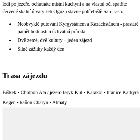
lodí po jezeře, ochutnáte místní kuchyni a na vlastní oči spatříte
červené skalní útvary Jeti Ögüz i slavné pohřebiště San-Tash.
Neobvyklé putování Kyrgystánem a Kazachstánem - prastaré
pamětihodnosti a úchvatná příroda
Dvě země, dvě kultury – jeden zájezd
Silné zážitky každý den
Trasa zájezdu
Biškek • Cholpon Ata / jezero Issyk-Kul • Karakol • hranice Karkyra 
Kegen • kaňon Charyn • Almaty