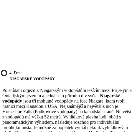
4. Den:
NIAGARSKÉ VODOPÁDY
Po snídani odjezd k Niagarským vodopádům ležícím mezi Erijským a
Ontarijským jezerem a jedná se o přírodní div světa.
Niagarské
vodopády
jsou tři mohutné vodopády na řece Niagara, která tvoří
hranici mezi Kanadou a USA. Nejznámější a největší z nich je
Horseshoe Falls (Podkovové vodopády) na kanadské straně. Největší
z vodopádů má výšku 52 metrů. Vyhlídková plavba lodí, oběd s
panoramatickým výhledem, následuje rozchod pro individuální
prohlídku místa. Je možné za poplatek využít několik vyhlídkových