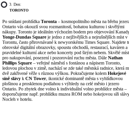
3. Den:
TORONTO
Po snídani prohlídka
Toronta
– kosmopolitního města na břehu jezer
Ontario vás okouzlí svou rozmanitostí, bohatou kulturou i skvělými
nákupy. Toronto je ideálním výchozím bodem pro objevování Kanady
Yonge-Dundas Square
je jedno z nejživějších a nejrušnějších míst v
Torontu, často přirovnávané k newyorskému Times Square. Najdete t
obrovské digitální obrazovky, spoustu obchodů, restaurací, kaváren a
pravidelné kulturní akce nebo koncerty pod širým nebem. Skvělé mís
pro nakupování, posezení i pozorování ruchu města. Dále
Nathan
Phillips Square
– veřejné náměstí s fontánou a nápisem Toronto,
ledovou plochou v zimě, nachází se zde také městská radnice, která 
dvě zakřivené věže s různou výškou. Pokračujeme kolem
Hokejové
síně slávy
k
CN Tower
, ikonické dominantě města s vyhlídkovou
plošinou a prosklenou podlahou s výhledy na celé město i jezero
Ontario. Po zbytek dne volno k individuální volno prohlídce města –
doporučujeme např. prohlídku muzea ROM nebo hokejovou síň slávy
Nocleh v hotelu.