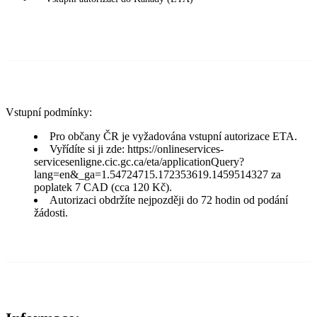
Vstupní podmínky:
Pro občany ČR je vyžadována vstupní autorizace ETA.
Vyřídíte si ji zde: https://onlineservices-
servicesenligne.cic.gc.ca/eta/applicationQuery?
lang=en&_ga=1.54724715.172353619.1459514327 za
poplatek 7 CAD (cca 120 Kč).
Autorizaci obdržíte nejpozději do 72 hodin od podání
žádosti.