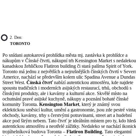
2. Den:
TORONTO
Po snídani autokarová prohlídka města mj. zastávka k prohlídce a
nákupům v Čínské čtvrti, nákupní trh Kensington Market s nedalekou
kanadskou žehličkou Flatiron building či stará palírna Spirit of York.
Toronto má jednu z největších a nejrušnějších čínských čtvrtí v Sever
Americe, nachází se především kolem ulic Spadina Avenue a Dundas
Street West.
Čínská čtvrť
nabízí autentickou atmosféru, kde najdete
spoustu tradičních i moderních asijských restaurací, trhů, obchodů s
čínskými produkty, ale i kavárny a kulturní akce. Skvělé místo na
ochutnání pravé asijské kuchyně, nákupy a poznání bohaté čínské
komunity Toronta.
Kensington Market
, který je známý svou
eklektickou směsicí kultur, umění a gastronomie, jsou zde pestré vint
obchody, kavárny, trhy s čerstvými potravinami, street art a hudební
akce pod širým nebem. Tato čtvrť je ideálním místem pro ty, kdo hled
autentickou atmosféru a neotřelé zážitky. Nedaleko se nachází ikonic
trojúhelníková budova Toronta –
Flatiron Building
. Tato elegantní