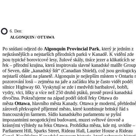
6. Den:
ALGONQUIN / OTTAWA
Po snídani odjezd do
Algonquin Provincial Park
, který je jedním z
nejkrásnějších a nejstarších přírodních parků v Kanadě. K vidění zde
jsou typické borovicové lesy, žulové skály, tisíce jezer a klikatících se
řek – přírodní krajina, která inspirovala slavné kanadské malíře Group
of Seven, dále „kanadský štít“ (Canadian Shield), což jsou geologick
nejstarší oblasti na planetě. Algonquin je nejlepším místem v Ontariu 
pozorování losů – zejména na jaře a začátku léta je často vidět podél
silnice Highway 60. Vyskytují se zde i medvědi baribalové, bobři,
vydry, vlci, lišky a více než 250 druhů ptáků, prostě pravá kanadská
divočina. Pokračujeme na západ podél údolí řeky Ottawa do
města
Ottawa
, hlavního města Kanady. Ottawa je moderní, přehledné
zároveň překvapivě příjemné město, které kombinuje britský řád s
francouzským šarmem. Sídlo kanadského parlamentu se pyšní
impozantními neogotickými budovami, muzei světové úrovně a
krásnými výhledy na řeku Ottawa. Prohlídka města, kde mj. uvidíte –
Parliament Hill, Sparks Street, Rideau Hall, Laurier House a Rideau