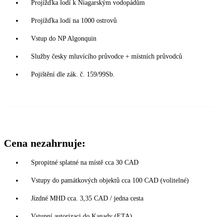
Projížďka lodí k Niagarským vodopádům
Projížďka lodí na 1000 ostrovů
Vstup do NP Algonquin
Služby česky mluvícího průvodce + místních průvodců
Pojištění dle zák. č. 159/99Sb.
Cena nezahrnuje:
Spropitné splatné na místě cca 30 CAD
Vstupy do památkových objektů cca 100 CAD (volitelné)
Jízdné MHD cca. 3,35 CAD / jedna cesta
Vstupní autorizaci do Kanady (ETA)