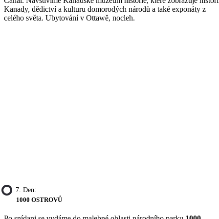
Canal. Navštívíme Kanadské muzeum historie, které zobrazuje histori
Kanady, dědictví a kulturu domorodých národů a také exponáty z
celého světa. Ubytování v Ottawě, nocleh.
7. Den:
1000 OSTROVŮ
Po snídani se vydáme do malebné oblasti národního parku
1000