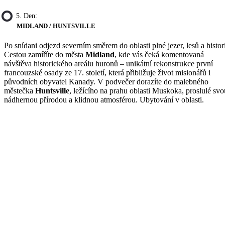
5. Den:
MIDLAND / HUNTSVILLE
Po snídani odjezd severním směrem do oblasti plné jezer, lesů a histor
Cestou zamíříte do města
Midland
, kde vás čeká komentovaná
návštěva historického areálu huronů – unikátní rekonstrukce první
francouzské osady ze 17. století, která přibližuje život misionářů i
původních obyvatel Kanady. V podvečer dorazíte do malebného
městečka
Huntsville
, ležícího na prahu oblasti Muskoka, proslulé svo
nádhernou přírodou a klidnou atmosférou. Ubytování v oblasti.