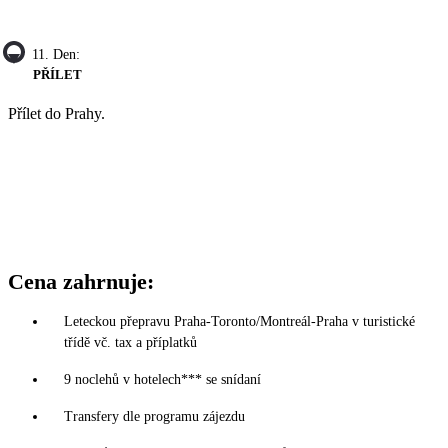
11. Den:
PŘÍLET
Přílet do Prahy.
Cena zahrnuje:
Leteckou přepravu Praha-Toronto/Montreál-Praha v turistické
třídě vč. tax a příplatků
9 noclehů v hotelech*** se snídaní
Transfery dle programu zájezdu