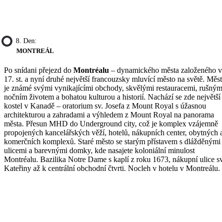
8. Den:
MONTREÁL
Po snídani přejezd do
Montréalu
– dynamického města založeného v
17. st. a nyní druhé největší francouzsky mluvící město na světě. Měs
je známé svými vynikajícími obchody, skvělými restauracemi, rušný
nočním životem a bohatou kulturou a historií. Nachází se zde největší
kostel v Kanadě – oratorium sv. Josefa z Mount Royal s úžasnou
architekturou a zahradami a výhledem z Mount Royal na panorama
města. Přesun MHD do Underground city, což je komplex vzájemně
propojených kancelářských věží, hotelů, nákupních center, obytných 
komerčních komplexů. Staré město se starým přístavem s dlážděnými
ulicemi a barevnými domky, kde nasajete koloniální minulost
Montréalu. Bazilika Notre Dame s kaplí z roku 1673, nákupní ulice sv
Kateřiny až k centrální obchodní čtvrti. Nocleh v hotelu v Montreálu.