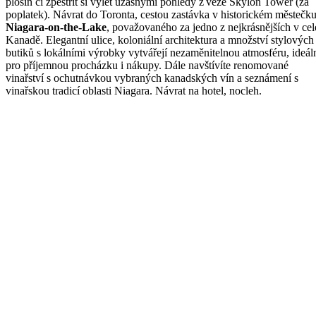
plošin či zpestřit si výlet úžasnými pohledy z věže Skylon Tower (za
poplatek). Návrat do Toronta, cestou zastávka v historickém městečk
Niagara-on-the-Lake
, považovaného za jedno z nejkrásnějších v cel
Kanadě. Elegantní ulice, koloniální architektura a množství stylových
butiků s lokálními výrobky vytvářejí nezaměnitelnou atmosféru, ideál
pro příjemnou procházku i nákupy. Dále navštívíte renomované
vinařství s ochutnávkou vybraných kanadských vín a seznámení s
vinařskou tradicí oblasti Niagara. Návrat na hotel, nocleh.