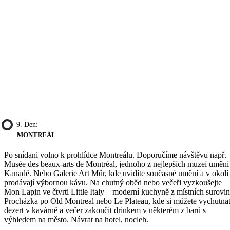
9. Den:
MONTREÁL
Po snídani volno k prohlídce Montreálu. Doporučíme návštěvu např.
Musée des beaux-arts de Montréal, jednoho z nejlepších muzeí umění
Kanadě. Nebo Galerie Art Mûr, kde uvidíte současné umění a v okolí
prodávají výbornou kávu. Na chutný oběd nebo večeři vyzkoušejte
Mon Lapin ve čtvrti Little Italy – moderní kuchyně z místních surovin
Procházka po Old Montreal nebo Le Plateau, kde si můžete vychutna
dezert v kavárně a večer zakončit drinkem v některém z barů s
výhledem na město. Návrat na hotel, nocleh.