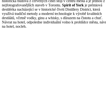
historická budova z červených cihel stojí v centru města a je jednou z
nejfotografovanějších staveb v Torontu.
Spirit of York
je prémiová
destilérka nacházející se v historické čtvrti Distillery District, která
využívá tradiční metody a moderní technologie k výrobě kvalitních
destilátů, včetně vodky, ginu a whisky, s důrazem na čistotu a chuť.
Návrat na hotel, odpoledne individuální volno k prohlídce města, návr
na hotel, nocleh.