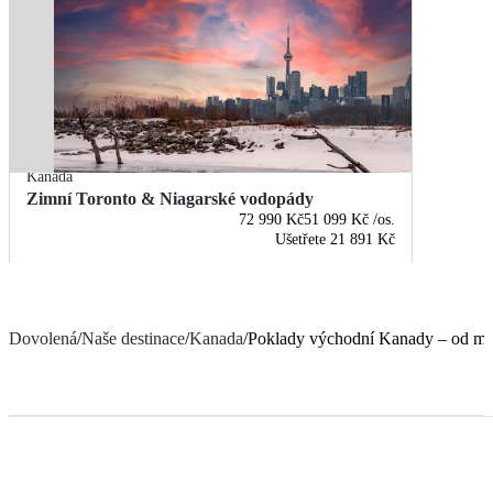
Kanada
Zimní Toronto & Niagarské vodopády
72 990 Kč
51 099 Kč
/os.
Ušetřete
21 891 Kč
Dovolená
/
Naše destinace
/
Kanada
/
Poklady východní Kanady – od mra