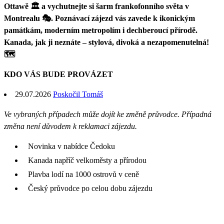
Ottawě 🏛️ a vychutnejte si šarm frankofonního světa v
Montrealu 🎭. Poznávací zájezd vás zavede k ikonickým
památkám, moderním metropolím i dechberoucí přírodě.
Kanada, jak ji neznáte – stylová, divoká a nezapomenutelná!
🗺️
KDO VÁS BUDE PROVÁZET
29.07.2026
Poskočil Tomáš
Ve vybraných případech může dojít ke změně průvodce. Případná
změna není důvodem k reklamaci zájezdu.
Novinka v nabídce Čedoku
Kanada napříč velkoměsty a přírodou
Plavba lodí na 1000 ostrovů v ceně
Český průvodce po celou dobu zájezdu