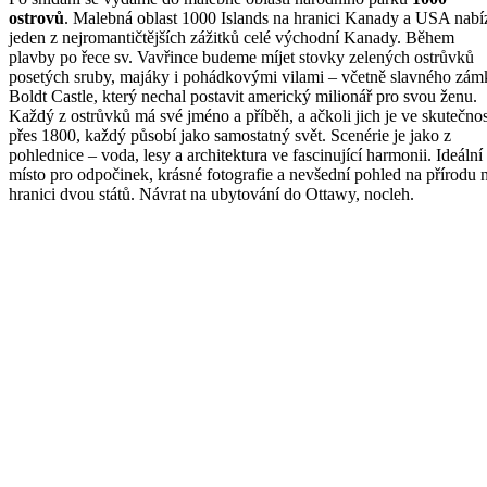
ostrovů
. Malebná oblast 1000 Islands na hranici Kanady a USA nabí
jeden z nejromantičtějších zážitků celé východní Kanady. Během
plavby po řece sv. Vavřince budeme míjet stovky zelených ostrůvků
posetých sruby, majáky i pohádkovými vilami – včetně slavného zám
Boldt Castle, který nechal postavit americký milionář pro svou ženu.
Každý z ostrůvků má své jméno a příběh, a ačkoli jich je ve skutečnos
přes 1800, každý působí jako samostatný svět. Scenérie je jako z
pohlednice – voda, lesy a architektura ve fascinující harmonii. Ideální
místo pro odpočinek, krásné fotografie a nevšední pohled na přírodu 
hranici dvou států. Návrat na ubytování do Ottawy, nocleh.