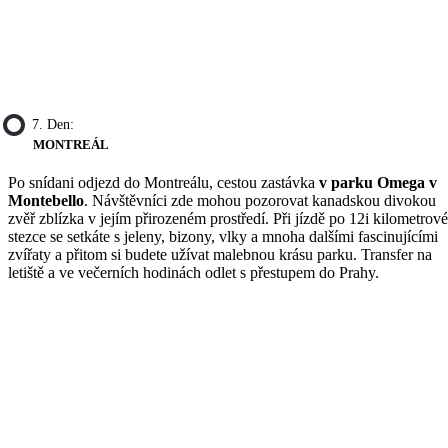
7. Den:
MONTREÁL
Po snídani odjezd do Montreálu, cestou zastávka
v parku Omega v
Montebello
. Návštěvníci zde mohou pozorovat kanadskou divokou
zvěř zblízka v jejím přirozeném prostředí. Při jízdě po 12i kilometrové
stezce se setkáte s jeleny, bizony, vlky a mnoha dalšími fascinujícími
zvířaty a přitom si budete užívat malebnou krásu parku. Transfer na
letiště a ve večerních hodinách odlet s přestupem do Prahy.