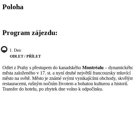
Poloha
Program zájezdu:
1. Den:
ODLET / PŘÍLET
Odlet z Prahy s přestupem do kanadského
Montréalu
– dynamickéh
města založeného v 17. st. a nyní druhé největší francouzsky mluvící
město na světě. Město je známé svými vynikajícími obchody, skvělým
restauracemi, rušným nočním životem a bohatou kulturou a historií.
Transfer do hotelu, po zbytek dne volno k odpočinku.