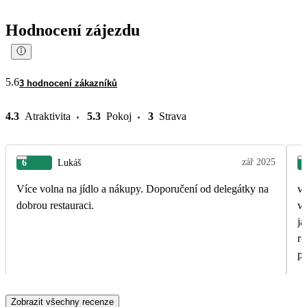
Hodnocení zájezdu
5.6
3 hodnocení zákazníků
4.3
Atraktivita
5.3
Pokoj
3
Strava
zář 2025
6
Lukáš
Více volna na jídlo a nákupy. Doporučení od delegátky na
v
dobrou restauraci.
vyn
ja
ro
po
Zobrazit všechny recenze