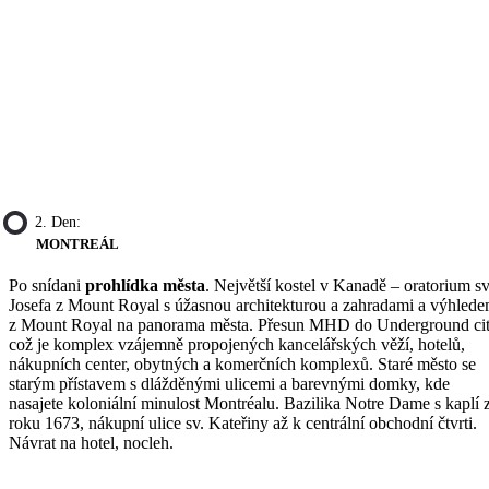
2. Den:
MONTREÁL
Po snídani
prohlídka města
. Největší kostel v Kanadě – oratorium sv
Josefa z Mount Royal s úžasnou architekturou a zahradami a výhled
z Mount Royal na panorama města. Přesun MHD do Underground cit
což je komplex vzájemně propojených kancelářských věží, hotelů,
nákupních center, obytných a komerčních komplexů. Staré město se
starým přístavem s dlážděnými ulicemi a barevnými domky, kde
nasajete koloniální minulost Montréalu. Bazilika Notre Dame s kaplí 
roku 1673, nákupní ulice sv. Kateřiny až k centrální obchodní čtvrti.
Návrat na hotel, nocleh.