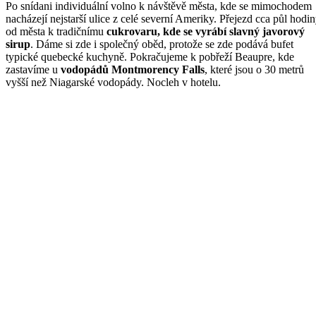
Po snídani individuální volno k návštěvě města, kde se mimochodem
nacházejí nejstarší ulice z celé severní Ameriky. Přejezd cca půl hodi
od města k tradičnímu
cukrovaru, kde se vyrábí slavný javorový
sirup
. Dáme si zde i společný oběd, protože se zde podává bufet
typické quebecké kuchyně. Pokračujeme k pobřeží Beaupre, kde
zastavíme u
vodopádů Montmorency Falls
, které jsou o 30 metrů
vyšší než Niagarské vodopády. Nocleh v hotelu.