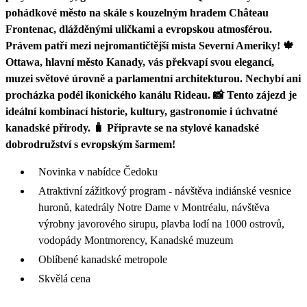
pohádkové město na skále s kouzelným hradem Château
Frontenac, dlážděnými uličkami a evropskou atmosférou.
Právem patří mezi nejromantičtější místa Severní Ameriky! 🍁
Ottawa, hlavní město Kanady, vás překvapí svou elegancí,
muzei světové úrovně a parlamentní architekturou. Nechybí ani
procházka podél ikonického kanálu Rideau. 📸 Tento zájezd je
ideální kombinací historie, kultury, gastronomie i úchvatné
kanadské přírody. 🧳 Připravte se na stylové kanadské
dobrodružství s evropským šarmem!
Novinka v nabídce Čedoku
Atraktivní zážitkový program - návštěva indiánské vesnice
huronů, katedrály Notre Dame v Montréalu, návštěva
výrobny javorového sirupu, plavba lodí na 1000 ostrovů,
vodopády Montmorency, Kanadské muzeum
Oblíbené kanadské metropole
Skvělá cena