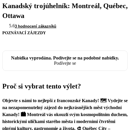
Kanadský trojúhelník: Montreál, Québec,
Ottawa
5.6
3 hodnocení zákazníků
POZNÁVACÍ ZÁJEZDY
Nabídka vyprodána. Podívejte se na podobné nabídky.
Podívejte se
Proč si vybrat tento výlet?
Objevte s námi to nejlepší z francouzské Kanady! 🗺️ Vydejte se
na nezapomenutelný zájezd do nejkrásnějších měst východní
Kanady! 🏙️ Montreál vás okouzlí svým kosmopolitním duchem,
historickými uličkami starého města i moderními čtvrtěmi
plnými kultury, gastronomie a života. 🎨 Québec City –