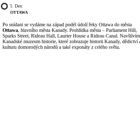
5. Den:
OTTAWA
Po snídani se vydáme na západ podél údolí řeky Ottawa do města
Ottawa
, hlavního města Kanady. Prohlídka města – Parliament Hill,
Sparks Street, Rideau Hall, Laurier House a Rideau Canal. Navštíví
Kanadské muzeum historie, které zobrazuje historii Kanady, dědictví 
kulturu domorodých národů a také exponáty z celého světa.