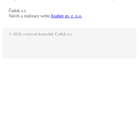
Čedok a.s
Návrh a realizace webu
Axabee sp. z. o.o.
© 2026, cestovní kancelář Čedok a.s.