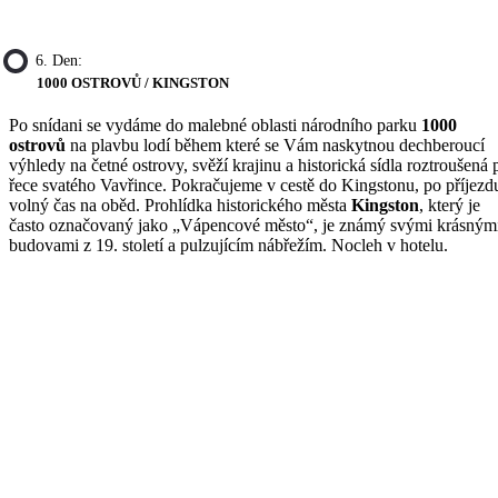
6. Den:
1000 OSTROVŮ / KINGSTON
Po snídani se vydáme do malebné oblasti národního parku
1000
ostrovů
na plavbu lodí během které se Vám naskytnou dechberoucí
výhledy na četné ostrovy, svěží krajinu a historická sídla roztroušená 
řece svatého Vavřince. Pokračujeme v cestě do Kingstonu, po příjezd
volný čas na oběd. Prohlídka historického města
Kingston
, který je
často označovaný jako „Vápencové město“, je známý svými krásným
budovami z 19. století a pulzujícím nábřežím. Nocleh v hotelu.