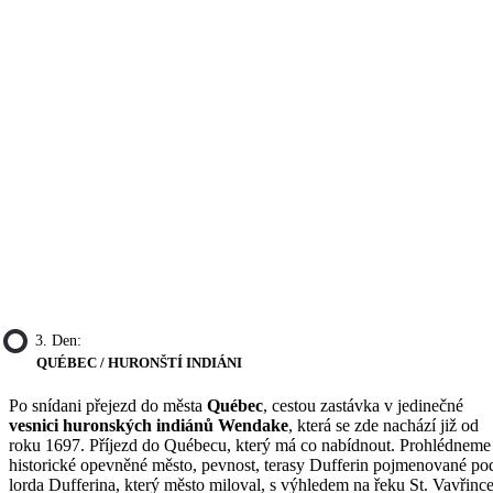
3. Den:
QUÉBEC / HURONŠTÍ INDIÁNI
Po snídani přejezd do města
Québec
, cestou zastávka v jedinečné
vesnici huronských indiánů Wendake
, která se zde nachází již od
roku 1697. Příjezd do Québecu, který má co nabídnout. Prohlédneme 
historické opevněné město, pevnost, terasy Dufferin pojmenované po
lorda Dufferina, který město miloval, s výhledem na řeku St. Vavřince