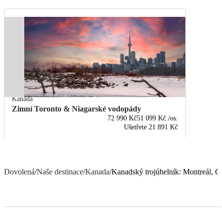
Kanada
Zimní Toronto & Niagarské vodopády
72 990 Kč
51 099 Kč
/os.
Ušetřete
21 891 Kč
Dovolená
/
Naše destinace
/
Kanada
/
Kanadský trojúhelník: Montreál, 