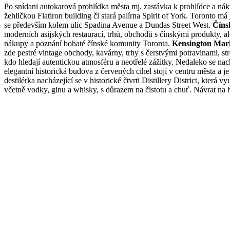
Po snídani autokarová prohlídka města mj. zastávka k prohlídce a n
žehličkou Flatiron building či stará palírna Spirit of York. Toronto má
se především kolem ulic Spadina Avenue a Dundas Street West.
Číns
moderních asijských restaurací, trhů, obchodů s čínskými produkty, al
nákupy a poznání bohaté čínské komunity Toronta.
Kensington Mar
zde pestré vintage obchody, kavárny, trhy s čerstvými potravinami, st
kdo hledají autentickou atmosféru a neotřelé zážitky. Nedaleko se na
elegantní historická budova z červených cihel stojí v centru města a j
destilérka nacházející se v historické čtvrti Distillery District, která
včetně vodky, ginu a whisky, s důrazem na čistotu a chuť. Návrat na h