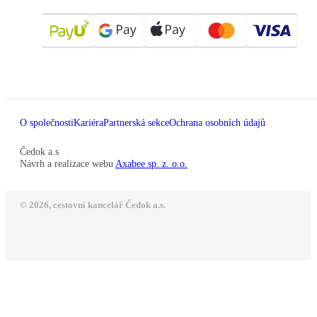
O společnosti
Kariéra
Partnerská sekce
Ochrana osobních údajů
Čedok a.s
Návrh a realizace webu
Axabee sp. z. o.o.
© 2026, cestovní kancelář Čedok a.s.