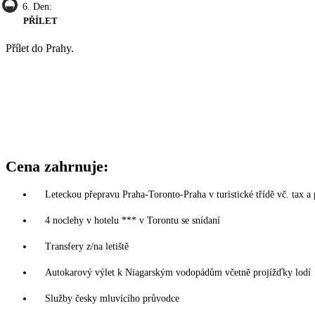
6. Den:
PŘÍLET
Přílet do Prahy.
Cena zahrnuje:
Leteckou přepravu Praha-Toronto-Praha v turistické třídě vč. tax 
4 noclehy v hotelu *** v Torontu se snídaní
Transfery z/na letiště
Autokarový výlet k Niagarským vodopádům včetně projížďky lodí
Služby česky mluvícího průvodce