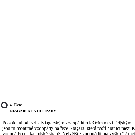
4. Den:
NIAGARSKÉ VODOPÁDY
Po snídani odjezd k Niagarským vodopádům ležícím mezi Erijským a O
jsou tři mohutné vodopády na řece Niagara, která tvoří hranici mezi
vodopády) na kanadské straně. Největší z vodopádů má výšku 52 metrů