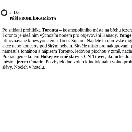
2. Den:
PĚŠÍ PROHLÍDKA MĚSTA
Po snídani prohlídka
Toronta
– kosmopolitního města na břehu jezera
Toronto je ideálním výchozím bodem pro objevování Kanady.
Yonge
přirovnávané k newyorskému Times Square. Najdete tu obrovské digitá
akce nebo koncerty pod širým nebem. Skvělé místo pro nakupování, 
náměstí s fontánou a nápisem Toronto, ledovou plochou v zimě, nachá
Pokračujeme kolem
Hokejové síně slávy
k
CN Tower
, ikonické do
město i jezero Ontario. Po zbytek dne volno k individuální volno p
slávy. Nocleh v hotelu.