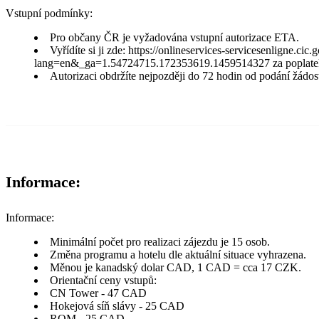
Vstupní podmínky:
Pro občany ČR je vyžadována vstupní autorizace ETA.
Vyřídíte si ji zde: https://onlineservices-servicesenligne.cic
lang=en&_ga=1.54724715.172353619.1459514327 za poplate
Autorizaci obdržíte nejpozději do 72 hodin od podání žádost
Informace:
Informace:
Minimální počet pro realizaci zájezdu je 15 osob.
Změna programu a hotelu dle aktuální situace vyhrazena.
Měnou je kanadský dolar CAD, 1 CAD = cca 17 CZK.
Orientační ceny vstupů:
CN Tower - 47 CAD
Hokejová síň slávy - 25 CAD
ROM - 25 CAD