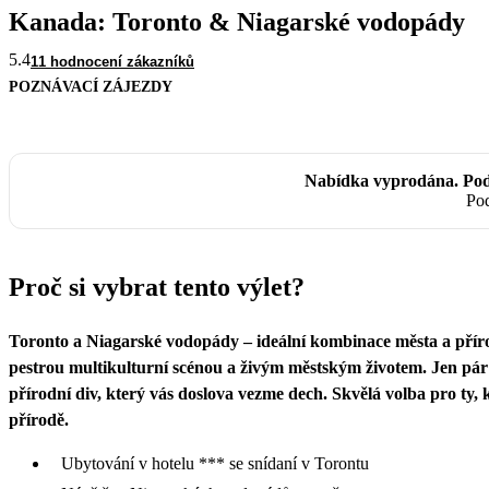
Kanada: Toronto & Niagarské vodopády
5.4
11 hodnocení zákazníků
POZNÁVACÍ ZÁJEZDY
Nabídka vyprodána. Podí
Pod
Proč si vybrat tento výlet?
Toronto a Niagarské vodopády – ideální kombinace města a příro
pestrou multikulturní scénou a živým městským životem. Jen pá
přírodní div, který vás doslova vezme dech. Skvělá volba pro ty
přírodě.
Ubytování v hotelu *** se snídaní v Torontu