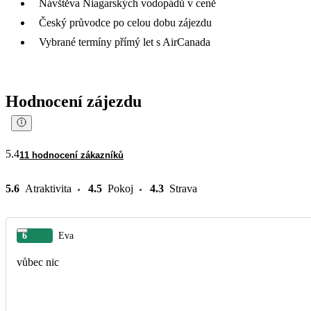
Návštěva Niagarských vodopádů v ceně
Český průvodce po celou dobu zájezdu
Vybrané termíny přímý let s AirCanada
Hodnocení zájezdu
5.4
11 hodnocení zákazníků
5.6
Atraktivita
4.5
Pokoj
4.3
Strava
6
Eva
vůbec nic