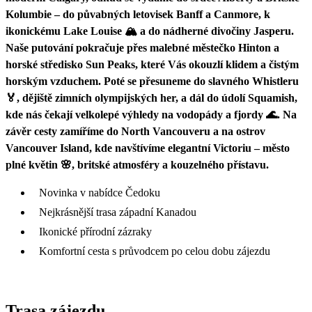
Kolumbie – do půvabných letovisek Banff a Canmore, k
ikonickému Lake Louise 🏔️ a do nádherné divočiny Jasperu.
Naše putování pokračuje přes malebné městečko Hinton a
horské středisko Sun Peaks, které Vás okouzlí klidem a čistým
horským vzduchem. Poté se přesuneme do slavného Whistleru
🏅, dějiště zimních olympijských her, a dál do údolí Squamish,
kde nás čekají velkolepé výhledy na vodopády a fjordy 🌊. Na
závěr cesty zamíříme do North Vancouveru a na ostrov
Vancouver Island, kde navštívíme elegantní Victoriu – město
plné květin 🌸, britské atmosféry a kouzelného přístavu.
Novinka v nabídce Čedoku
Nejkrásnější trasa západní Kanadou
Ikonické přírodní zázraky
Komfortní cesta s průvodcem po celou dobu zájezdu
Trasa zájezdu