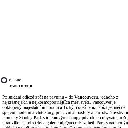
8. Den:
VANCOUVER
Po snídani odjezd zpět na pevninu – do
Vancouveru
, jednoho z
nejkrásnějších a nejkosmopolitnějších měst světa. Vancouver je
obklopený majestátními horami a Tichým oceánem, nabízí jedinečné
spojení moderní architektury, přístavní atmosféry a přírody. Navštíví
ikonický Stanley Park s totemovými sloupy původních obyvatel, rušn
Granville Island s trhy a galeriemi, Queen Elizabeth Park s nádherný
výhledy na město a historickou čtvrť Gastown se známým parním