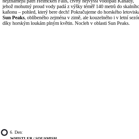
nejznámější patří Helmcken Falls, čtvrtý nejvyšší vodopád Kanady,
jehož mohutný proud vody padá z výšky téměř 140 metrů do skalníh
kaňonu – pohled, který bere dech! Pokračujeme do horského letovisk
Sun Peaks
, oblíbeného zejména v zimě, ale kouzelného i v letní sezó
díky horským loukám plným květin. Nocleh v oblasti Sun Peaks.
6. Den:
WHISTLER / SQUAMISH