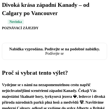
Divoká krása západní Kanady – od
Calgary po Vancouver
Novinka
POZNÁVACÍ ZÁJEZDY
Nabídka vyprodána. Podívejte se na podobné nabídky.
Podívejte se
Proč si vybrat tento výlet?
Vydejme se s námi na nezapomenutelnou cestu napříč
nejúchvatnějšími scenériemi západní Kanady. Čekají Vás
majestátní Skalnaté hory, tyrkysová jezera 💎, ledovce i divoká
příroda národních parků plná losů a medvědů 🐻. Navštívíme
moderní Calgary, odkud se vydáme do srdce Alberty a Britské