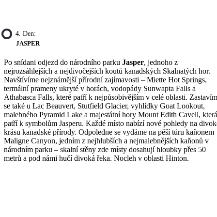
4. Den:
JASPER
Po snídani odjezd do národního parku
Jasper
, jednoho z
nejrozsáhlejších a nejdivočejších koutů kanadských Skalnatých hor.
Navštívíme nejznámější přírodní zajímavosti – Miette Hot Springs,
termální prameny ukryté v horách, vodopády Sunwapta Falls a
Athabasca Falls, které patří k nejpůsobivějším v celé oblasti. Zastaví
se také u Lac Beauvert, Stutfield Glacier, vyhlídky Goat Lookout,
malebného Pyramid Lake a majestátní hory Mount Edith Cavell, kter
patří k symbolům Jasperu. Každé místo nabízí nové pohledy na divo
krásu kanadské přírody. Odpoledne se vydáme na pěší túru kaňonem
Maligne Canyon, jedním z nejhlubších a nejmalebnějších kaňonů v
národním parku – skalní stěny zde místy dosahují hloubky přes 50
metrů a pod námi hučí divoká řeka. Nocleh v oblasti Hinton.