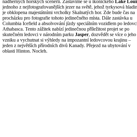
nádherných horských scenérií. Zastavíme se u ikonického
Lake Loui
jednoho z nejfotografovanějších jezer na světě, jehož tyrkysová hladi
je obklopena majestátními vrcholky Skalnatých hor. Zde bude čas na
procházku pro fotografie tohoto jedinečného místa. Dále zastávka u
Columbia Icefield a absolvování jízdy speciálním vozidlem po ledovc
Athabasca. Tento zážitek nabízí jedinečnou příležitost projet se po
skutečném ledovci v národním parku
Jasper
, dozvědět se více o jeho
vzniku a vychutnat si výhledy na impozantní ledovcovou krajinu –
jeden z největších přírodních divů Kanady. Přejezd na ubytování v
oblasti Hinton. Nocleh.