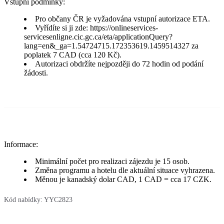
Vstupní podmínky:
Pro občany ČR je vyžadována vstupní autorizace ETA.
Vyřídíte si ji zde: https://onlineservices-
servicesenligne.cic.gc.ca/eta/applicationQuery?
lang=en&_ga=1.54724715.172353619.1459514327 za
poplatek 7 CAD (cca 120 Kč).
Autorizaci obdržíte nejpozději do 72 hodin od podání
žádosti.
Informace:
Minimální počet pro realizaci zájezdu je 15 osob.
Změna programu a hotelu dle aktuální situace vyhrazena.
Měnou je kanadský dolar CAD, 1 CAD = cca 17 CZK.
Kód nabídky:
YYC2823