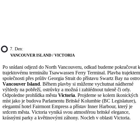
7. Den:
VANCOUVER ISLAND / VICTORIA
Po snídani odjezd do North Vancouveru, odkud budeme pokračovat 
trajektovému terminálu Tsawwassen Ferry Terminal. Plavba trajektem
společnosti přes průliv Georgia Strait do přístavu Swartz Bay na ostr
Vancouver Island
. Během plavby si můžeme vychutnat nádherné
výhledy na pobřeží, ostrůvky a možná i zahlédnout tuleně či orly.
Odpoledne prohlídka města
Victoria
. Projdeme se kolem ikonických
míst jako je budova Parlamentu Britské Kolumbie (BC Legislature),
elegantní hotel Fairmont Empress a přístav Inner Harbour, který je
srdcem města. Victoria vyniká svou atmosférou britské elegance,
krásnými parky a květinovými záhony. Nocleh v oblasti Victoria.