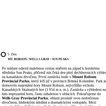
5. Den:
MT. ROBSON / WELLS GRAY / SUN PEAKS
Po snídani odjezd malebnou cestou směrem na západ k horskému
středisku Sun Peaks, přičemž nás čeká den plný dechberoucích výhle
na kanadskou divočinu. První zastávka bude v
Mount Robson
Provincial Parku
, který leží již v provincii Britská Kolumbie. Park j
domovem majestátní hory Mount Robson, nejvyššího vrcholu
Kanadských Skalnatých hor (3 954 m n. m.). Zastávka s výhledem na
tuto impozantní horu, často zahalenou v oblacích. Pokračujeme do
Wells Gray Provincial Parku
, oblasti proslulé svou nedotčenou
divočinou, hlubokými údolími a dramatickými vodopády. Mezi