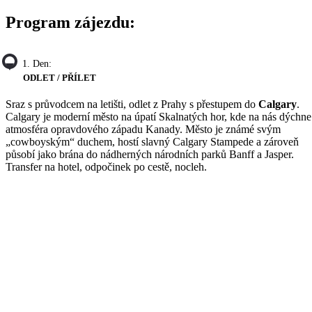
Program zájezdu:
1. Den:
ODLET / PŘÍLET
Sraz s průvodcem na letišti, odlet z Prahy s přestupem do
Calgary
.
Calgary je moderní město na úpatí Skalnatých hor, kde na nás dýchne
atmosféra opravdového západu Kanady. Město je známé svým
„cowboyským“ duchem, hostí slavný Calgary Stampede a zároveň
působí jako brána do nádherných národních parků Banff a Jasper.
Transfer na hotel, odpočinek po cestě, nocleh.