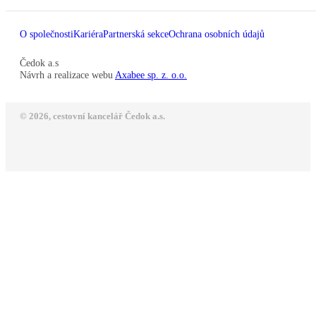
O společnosti
Kariéra
Partnerská sekce
Ochrana osobních údajů
Čedok a.s
Návrh a realizace webu
Axabee sp. z. o.o.
© 2026, cestovní kancelář Čedok a.s.