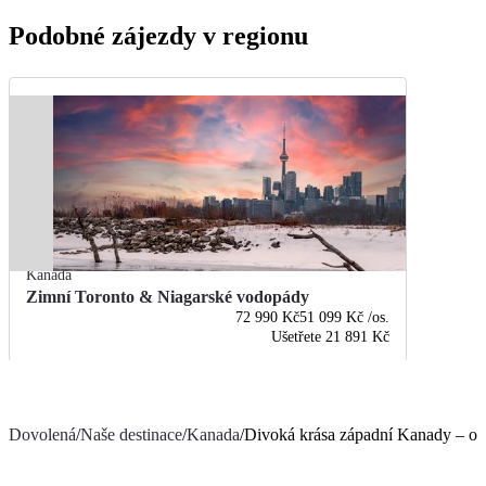
Podobné zájezdy v regionu
Kanada
Zimní Toronto & Niagarské vodopády
72 990 Kč
51 099 Kč
/os.
Ušetřete
21 891 Kč
Dovolená
/
Naše destinace
/
Kanada
/
Divoká krása západní Kanady – od