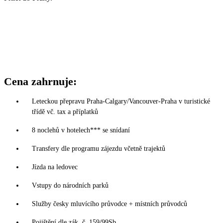
Cena zahrnuje:
Leteckou přepravu Praha-Calgary/Vancouver-Praha v turistické
třídě vč. tax a příplatků
8 noclehů v hotelech*** se snídaní
Transfery dle programu zájezdu včetně trajektů
Jízda na ledovec
Vstupy do národních parků
Služby česky mluvícího průvodce + místních průvodců
Pojištění dle zák. č. 159/99Sb.