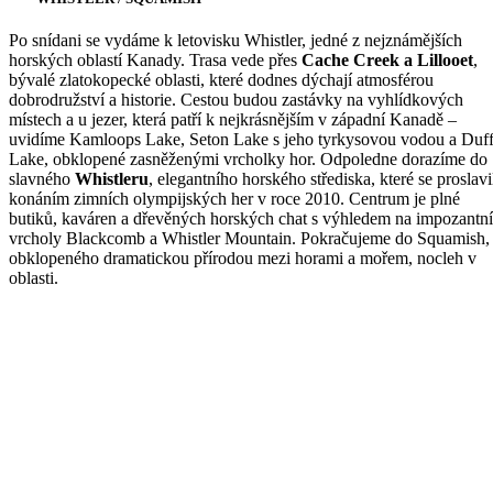
Po snídani se vydáme k letovisku Whistler, jedné z nejznámějších
horských oblastí Kanady. Trasa vede přes
Cache Creek a Lillooet
,
bývalé zlatokopecké oblasti, které dodnes dýchají atmosférou
dobrodružství a historie. Cestou budou zastávky na vyhlídkových
místech a u jezer, která patří k nejkrásnějším v západní Kanadě –
uvidíme Kamloops Lake, Seton Lake s jeho tyrkysovou vodou a Duf
Lake, obklopené zasněženými vrcholky hor. Odpoledne dorazíme do
slavného
Whistleru
, elegantního horského střediska, které se proslavi
konáním zimních olympijských her v roce 2010. Centrum je plné
butiků, kaváren a dřevěných horských chat s výhledem na impozantní
vrcholy Blackcomb a Whistler Mountain. Pokračujeme do Squamish,
obklopeného dramatickou přírodou mezi horami a mořem, nocleh v
oblasti.