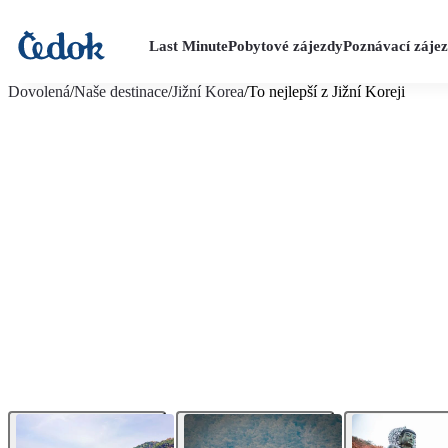
Last Minute
Pobytové zájezdy
Poznávací záje
více fotografií (27)
Dovolená
/
Naše destinace
/
Jižní Korea
/
To nejlepší z Jižní Koreji