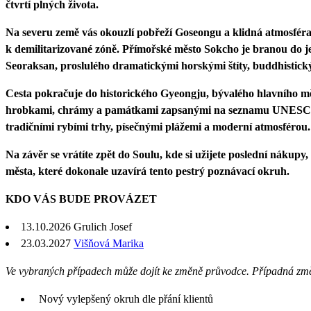
čtvrtí plných života.
Na severu země vás okouzlí pobřeží Goseongu a klidná atmosfér
k demilitarizované zóně. Přímořské město Sokcho je branou do 
Seoraksan, proslulého dramatickými horskými štíty, buddhisti
Cesta pokračuje do historického Gyeongju, bývalého hlavního měs
hrobkami, chrámy a památkami zapsanými na seznamu UNESCO. N
tradičními rybími trhy, písečnými plážemi a moderní atmosférou.
Na závěr se vrátíte zpět do Soulu, kde si užijete poslední nákup
města, které dokonale uzavírá tento pestrý poznávací okruh.
KDO VÁS BUDE PROVÁZET
13.10.2026
Grulich Josef
23.03.2027
Višňová Marika
Ve vybraných případech může dojít ke změně průvodce. Případná zm
Nový vylepšený okruh dle přání klientů