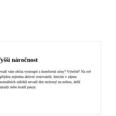
yšší náročnost
vadí vám občas vystoupit z komfortní zóny? Výtečně! Na své
 přijdou zejména aktivní cestovatelé, kterým v zájmu
ximálních zážitků nevadí den strávený na nohou, delší
ejezdy nebo kratší pauzy.