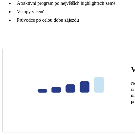
Atraktivní program po největších highlightech země
Vstupy v ceně
Průvodce po celou dobu zájezdu
V
Ne
si
ma
př