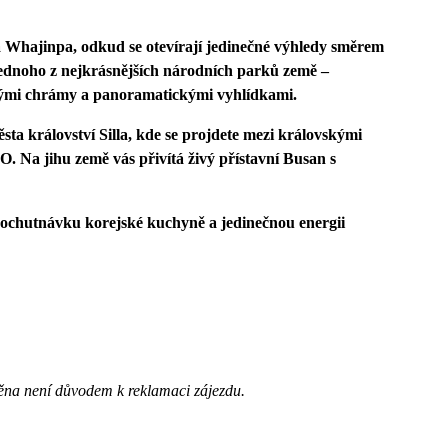
a Whajinpa, odkud se otevírají jedinečné výhledy směrem
jednoho z nejkrásnějších národních parků země –
ckými chrámy a panoramatickými vyhlídkami.
ta království Silla, kde se projdete mezi královskými
a jihu země vás přivítá živý přístavní Busan s
y, ochutnávku korejské kuchyně a jedinečnou energii
ěna není důvodem k reklamaci zájezdu.