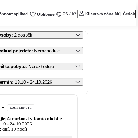
áhnout aplikaci
Oblíbené
CS / Kč
Klientská zóna Můj Čedok
Osoby
:
2 dospělí
dkud pojedete
:
Nerozhoduje
élka pobytu
:
Nerozhoduje
ermín
:
13.10 - 24.10.2026
LAST MINUTE
jlepší možnost v tomto období:
.10
-
24.10.2026
2 dní, 10 nocí)