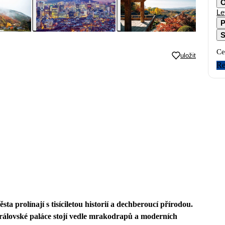
O
Le
P
S
Ce
uložit
Re
sta prolínají s tisíciletou historií a dechberoucí přírodou.
královské paláce stojí vedle mrakodrapů a moderních