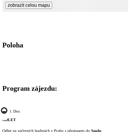
zobrazit celou mapu
Poloha
Program zájezdu:
1. Den:
ODLET
Odlet ve večerních hodinách z Prahy s přestupem do
Soulu
.