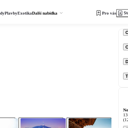
zdy
Plavby
Exotika
Další nabídka
Pro vás
St
O
D
T
Ne
13
(1