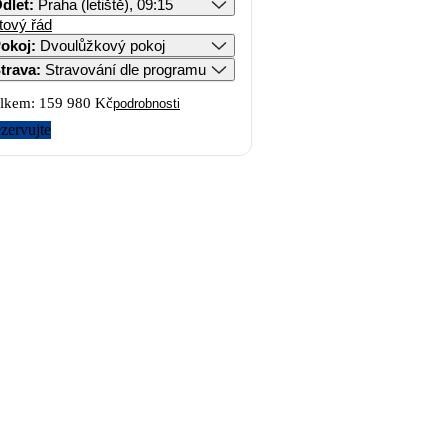
dlet
:
Praha (letiště), 09:15
tový řád
okoj
:
Dvoulůžkový pokoj
trava
:
Stravování dle programu
lkem:
159 980 Kč
podrobnosti
zervujte