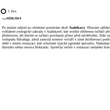
3. Den:
ASAHIKAWA
Po snídani odjezd na celodenní poznávání okolí
Asahikawy
. Hlavním zážitk
vyhlášené zoologické zahrady v Asahikawě, kde uvidíte oblíbenou tučňáčí pře
představení, při kterém se tučňáci procházejí přímo před návštěvníky. Dále z
vodopádu Shirahige, jehož zamrzlá scenérie vytváří v zimě dechberoucí pod
oběd v místní restauraci, kde ochutnáte typické japonské speciality. Následuj
hlavního města ostrova Hokkaido. Společná večeře v restauraci nedaleko hote