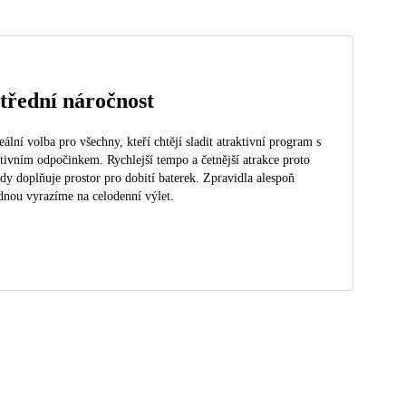
třední náročnost
eální volba pro všechny, kteří chtějí sladit atraktivní program s
tivním odpočinkem. Rychlejší tempo a četnější atrakce proto
dy doplňuje prostor pro dobití baterek. Zpravidla alespoň
dnou vyrazíme na celodenní výlet.