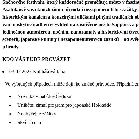
Sněhového festivalu, který každoročně proměňuje město v fascinu
Asahikawě vás okouzlí zimní příroda i nezapomenutelné zážitky, 
historickým kanálem a kouzelnými uličkami plnými tradičních o
vám naskytne nádherný výhled na zasněžené město Sapporo, a 
jedinečnou atmosférou, nočními panoramaty a historickými čtvr
scenérií, japonské kultury i nezapomenutelných zážitků – od svět
přírody.
KDO VÁS BUDE PROVÁZET
03.02.2027 Kolibášová Jana
_Ve vybraných případech může dojít ke změně průvodce. Případná z
Novinka v nabídce Čedoku
Unikátní zimní program pro japonské Hokkaidó
Neobyčejné zážitky
Skvělá cena