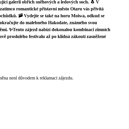
jící galerii obřích sněhových a ledových soch. 🐧 V
zatímco romantické přístavní město Otaru vás přivítá
bchůdků. 🚠 Vydejte se také na horu Moiwa, odkud se
pokračujte do malebného Hakodate, známého svou
těmi. ✨Tento zájezd nabízí dokonalou kombinaci zimních
ově proslulého festivalu až po klidná zákoutí zasněžené
měna není důvodem k reklamaci zájezdu.