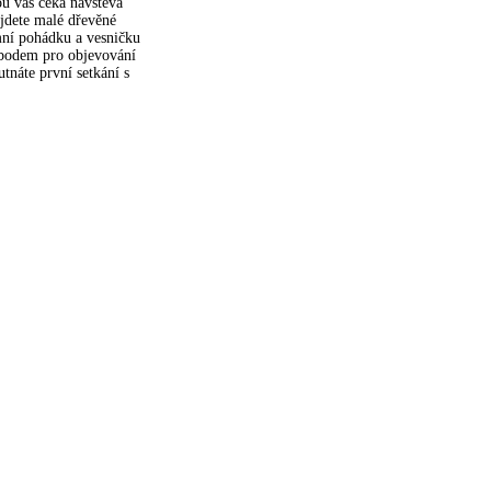
ou vás čeká návštěva
jdete malé dřevěné
ní pohádku a vesničku
 bodem pro objevování
tnáte první setkání s