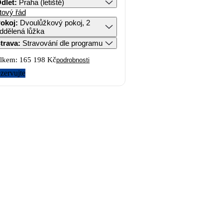
dlet
:
Praha (letiště)
tový řád
okoj
:
Dvoulůžkový pokoj, 2
ddělená lůžka
trava
:
Stravování dle programu
lkem:
165 198 Kč
podrobnosti
zervujte