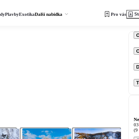
zdy
Plavby
Exotika
Další nabídka
Pro vás
St
O
D
T
Ne
03
(9