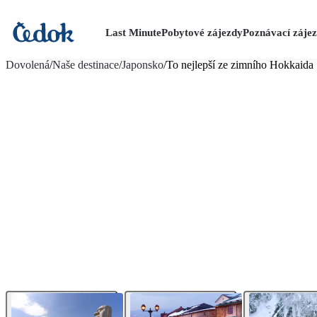
Last Minute
Pobytové zájezdy
Poznávací záje
více fotografií (20)
Dovolená
/
Naše destinace
/
Japonsko
/
To nejlepší ze zimního Hokkaida