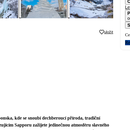
O
Le
P
o
S
uložit
Ce
Re
onska, kde se snoubí dechberoucí příroda, tradiční
zujícím Sapporu zažijete jedinečnou atmosféru slavného