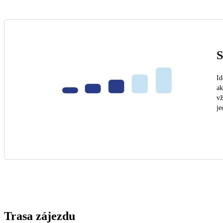
S
Id
ak
vž
je
Trasa zájezdu