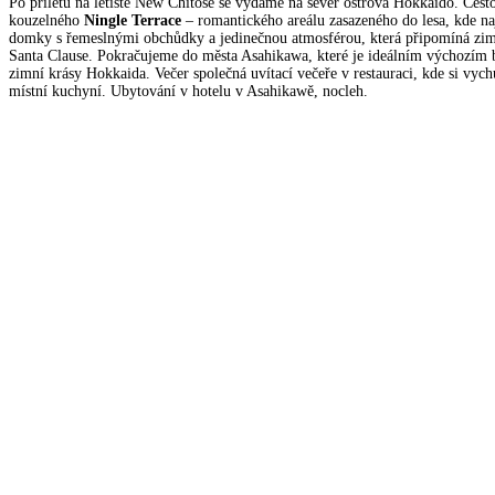
Po příletu na letiště New Chitose se vydáme na sever ostrova Hokkaido. Cest
kouzelného
Ningle Terrace
– romantického areálu zasazeného do lesa, kde na
domky s řemeslnými obchůdky a jedinečnou atmosférou, která připomíná zim
Santa Clause. Pokračujeme do města Asahikawa, které je ideálním výchozím
zimní krásy Hokkaida. Večer společná uvítací večeře v restauraci, kde si vychu
místní kuchyní. Ubytování v hotelu v Asahikawě, nocleh.