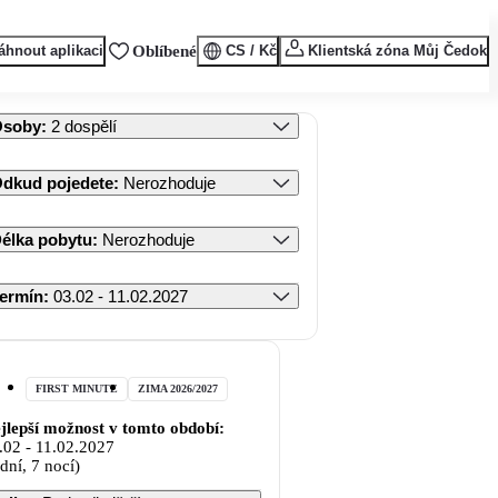
áhnout aplikaci
Oblíbené
CS / Kč
Klientská zóna Můj Čedok
Osoby
:
2 dospělí
dkud pojedete
:
Nerozhoduje
élka pobytu
:
Nerozhoduje
ermín
:
03.02 - 11.02.2027
FIRST MINUTE
ZIMA 2026/2027
jlepší možnost v tomto období:
.02
-
11.02.2027
 dní, 7 nocí)