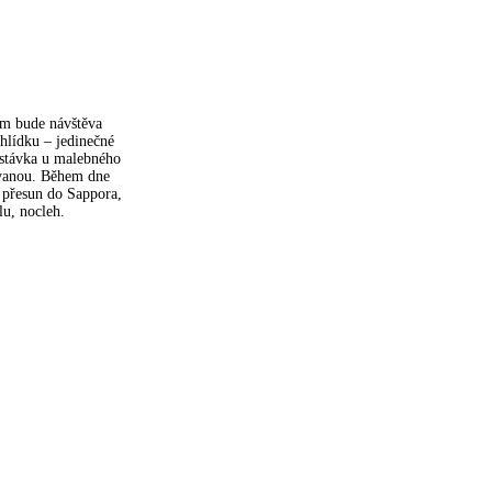
em bude návštěva
hlídku – jedinečné
astávka u malebného
ívanou. Během dne
e přesun do Sappora,
lu, nocleh.