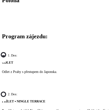
Poloha
Program zájezdu:
1. Den:
ODLET
Odlet z Prahy s přestupem do Japonska.
2. Den:
PŘÍLET • NINGLE TERRACE