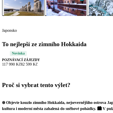
Japonsko
To nejlepší ze zimního Hokkaida
Novinka
POZNÁVACÍ ZÁJEZDY
117 990 Kč
82 599 Kč
Proč si vybrat tento výlet?
❄️ Objevte kouzlo zimního Hokkaida, nejsevernějšího ostrova Jap
kultura i moderní města zahalená do sněhové pohádky. 🏙️ V pul