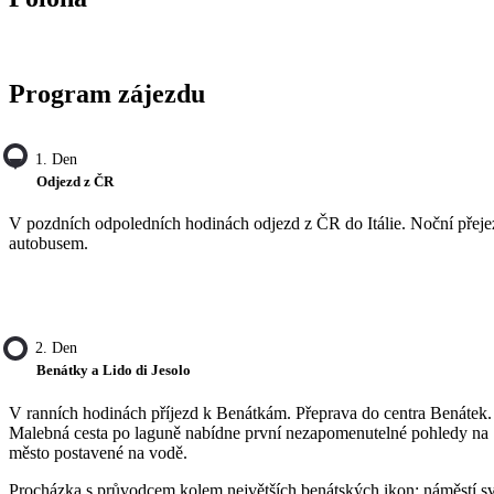
Program zájezdu
1. Den
Odjezd z ČR
V pozdních odpoledních hodinách odjezd z ČR do Itálie. Noční přeje
autobusem.
2. Den
Benátky a Lido di Jesolo
V ranních hodinách příjezd k Benátkám. Přeprava do centra Benátek.
Malebná cesta po laguně nabídne první nezapomenutelné pohledy na
město postavené na vodě.
Procházka s průvodcem kolem největších benátských ikon: náměstí sv