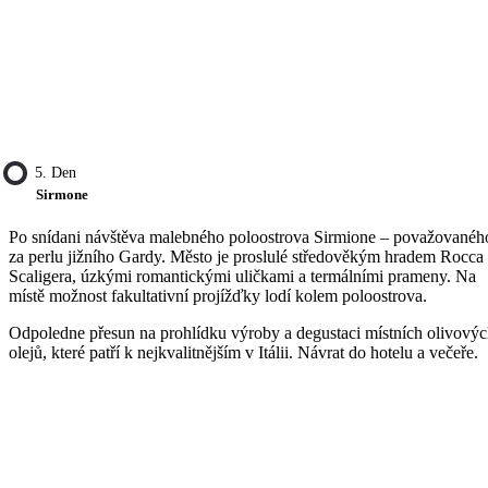
5. Den
Sirmone
Po snídani návštěva malebného poloostrova Sirmione – považovanéh
za perlu jižního Gardy. Město je proslulé středověkým hradem Rocca
Scaligera, úzkými romantickými uličkami a termálními prameny. Na
místě možnost fakultativní projížďky lodí kolem poloostrova.
Odpoledne přesun na prohlídku výroby a degustaci místních olivový
olejů, které patří k nejkvalitnějším v Itálii. Návrat do hotelu a večeře.