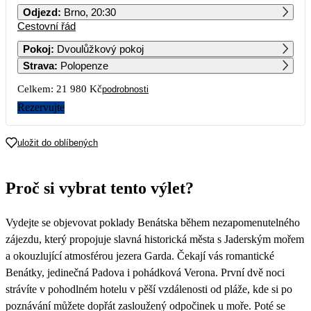
Odjezd
:
Brno, 20:30
Cestovní řád
1
2
3
4
5
6
Pokoj
:
Dvoulůžkový pokoj
Strava
:
Polopenze
7
8
9
10
11
12
13
Celkem:
21 980 Kč
podrobnosti
14
15
16
17
18
19
20
Rezervujte
10 990
21
22
23
24
25
26
27
uložit do oblíbených
28
29
30
Proč si vybrat tento výlet?
Vydejte se objevovat poklady Benátska během nezapomenutelného
zájezdu, který propojuje slavná historická města s Jaderským mořem
a okouzlující atmosférou jezera Garda. Čekají vás romantické
Benátky, jedinečná Padova i pohádková Verona. První dvě noci
strávíte v pohodlném hotelu v pěší vzdálenosti od pláže, kde si po
poznávání můžete dopřát zasloužený odpočinek u moře. Poté se