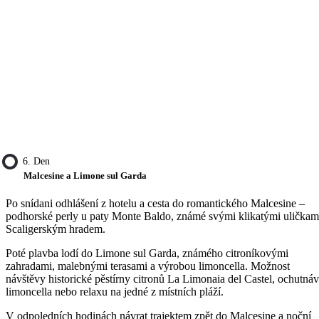
6. Den
Malcesine a Limone sul Garda
Po snídani odhlášení z hotelu a cesta do romantického Malcesine –
podhorské perly u paty Monte Baldo, známé svými klikatými uličkam
Scaligerským hradem.
Poté plavba lodí do Limone sul Garda, známého citroníkovými
zahradami, malebnými terasami a výrobou limoncella. Možnost
návštěvy historické pěstírny citronů La Limonaia del Castel, ochutná
limoncella nebo relaxu na jedné z místních pláží.
V odpoledních hodinách návrat trajektem zpět do Malcesine a noční