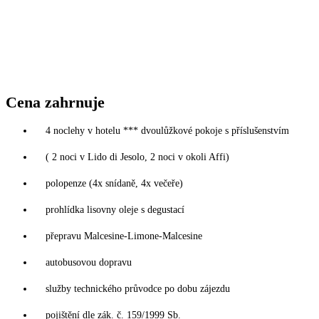
Cena zahrnuje
4 noclehy v hotelu *** dvoulůžkové pokoje s příslušenstvím
( 2 noci v Lido di Jesolo, 2 noci v okoli Affi)
polopenze (4x snídaně, 4x večeře)
prohlídka lisovny oleje s degustací
přepravu Malcesine-Limone-Malcesine
autobusovou dopravu
služby technického průvodce po dobu zájezdu
pojištění dle zák. č. 159/1999 Sb.