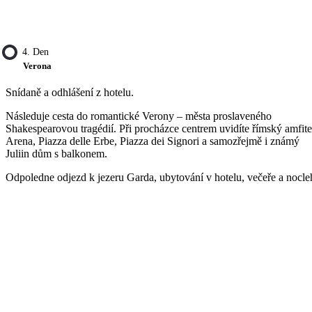
4. Den
Verona
Snídaně a odhlášení z hotelu.
Následuje cesta do romantické Verony – města proslaveného
Shakespearovou tragédií. Při procházce centrem uvidíte římský amfite
Arena, Piazza delle Erbe, Piazza dei Signori a samozřejmě i známý
Juliin dům s balkonem.
Odpoledne odjezd k jezeru Garda, ubytování v hotelu, večeře a nocle