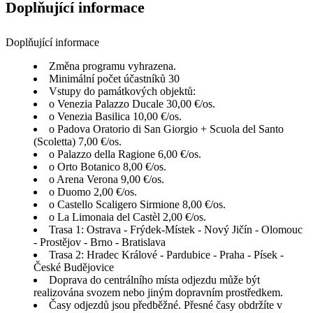
Doplňující informace
Doplňující informace
Změna programu vyhrazena.
Minimální počet účastníků 30
Vstupy do památkových objektů:
o Venezia Palazzo Ducale 30,00 €/os.
o Venezia Basilica 10,00 €/os.
o Padova Oratorio di San Giorgio + Scuola del Santo
(Scoletta) 7,00 €/os.
o Palazzo della Ragione 6,00 €/os.
o Orto Botanico 8,00 €/os.
o Arena Verona 9,00 €/os.
o Duomo 2,00 €/os.
o Castello Scaligero Sirmione 8,00 €/os.
o La Limonaia del Castèl 2,00 €/os.
Trasa 1: Ostrava - Frýdek-Místek - Nový Jičín - Olomouc
- Prostějov - Brno - Bratislava
Trasa 2: Hradec Králové - Pardubice - Praha - Písek -
České Budějovice
Doprava do centrálního místa odjezdu může být
realizována svozem nebo jiným dopravním prostředkem.
Časy odjezdů jsou předběžné. Přesné časy obdržíte v