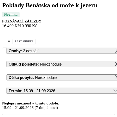
Poklady Benátska od moře k jezeru
Novinka
POZNÁVACÍ ZÁJEZDY
16 499 Kč
10 990 Kč
LAST MINUTE
Osoby
:
2 dospělí
Odkud pojedete
:
Nerozhoduje
Délka pobytu
:
Nerozhoduje
Termín
:
15.09 - 21.09.2026
Září 2026
Nejlepší možnost v tomto období:
15.09
-
21.09.2026
(7 dní, 4 noci)
PO
ÚT
ST
ČT
PÁ
SO
NE