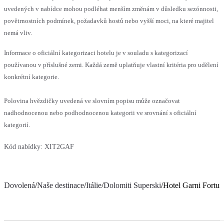
uvedených v nabídce mohou podléhat menším změnám v důsledku sezónnosti,
povětrnostních podmínek, požadavků hostů nebo vyšší moci, na které majitel
nemá vliv.
Informace o oficiální kategorizaci hotelu je v souladu s kategorizací
používanou v příslušné zemi. Každá země uplatňuje vlastní kritéria pro udělení
konkrétní kategorie.
Polovina hvězdičky uvedená ve slovním popisu může označovat
nadhodnocenou nebo podhodnocenou kategorii ve srovnání s oficiální
kategorií.
Kód nabídky:
XIT2GAF
Dovolená
/
Naše destinace
/
Itálie
/
Dolomiti Superski
/
Hotel Garni Fortun