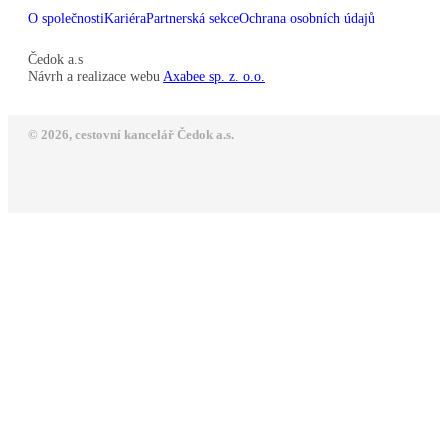
O společnosti
Kariéra
Partnerská sekce
Ochrana osobních údajů
Čedok a.s
Návrh a realizace webu
Axabee sp. z. o.o.
© 2026, cestovní kancelář Čedok a.s.