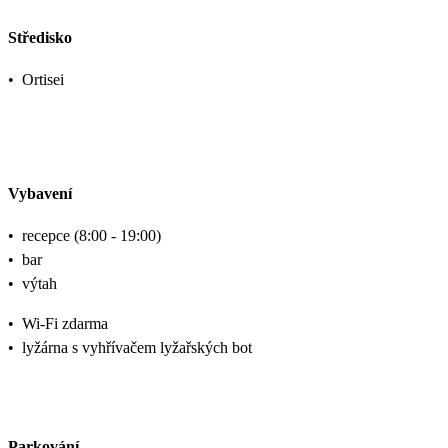
Středisko
•
Ortisei
Vybavení
•
recepce (8:00 - 19:00)
•
bar
•
výtah
•
Wi-Fi zdarma
•
lyžárna s vyhřívačem lyžařských bot
Parkování