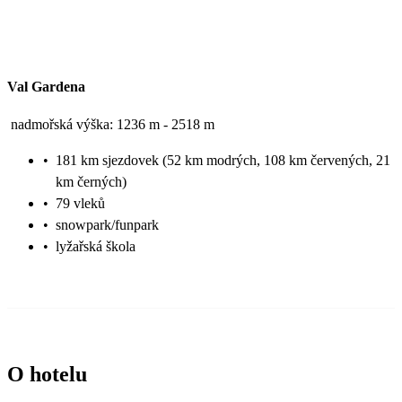
Val Gardena
nadmořská výška: 1236 m - 2518 m
•
181 km sjezdovek (52 km modrých, 108 km červených, 21
km černých)
•
79 vleků
•
snowpark/funpark
•
lyžařská škola
O hotelu