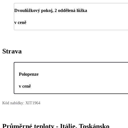
Dvoulůžkový pokoj, 2 oddělená lůžka
v ceně
Strava
Polopenze
v ceně
Kód nabídky:
XIT1964
Průměrné teploty - Itálie, Toskánsko