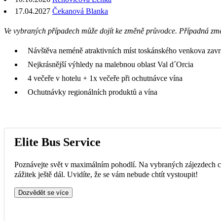
17.04.2027
Čekanová Blanka
Ve vybraných případech může dojít ke změně průvodce. Případná zm
Návštěva neméně atraktivních míst toskánského venkova zav
Nejkrásnější výhledy na malebnou oblast Val d´Orcia
4 večeře v hotelu + 1x večeře při ochutnávce vína
Ochutnávky regionálních produktů a vína
Elite Bus Service
Poznávejte svět v maximálním pohodlí. Na vybraných zájezdech ce
zážitek ještě dál. Uvidíte, že se vám nebude chtít vystoupit!
Dozvědět se více