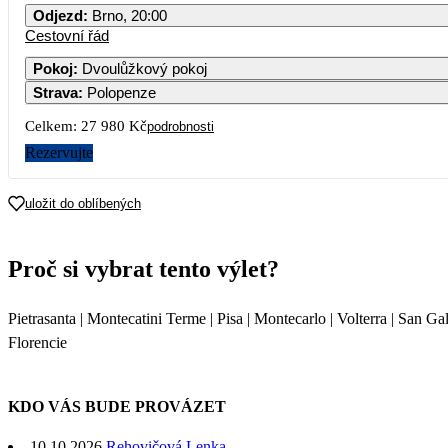
Odjezd
:
Brno, 20:00
Cestovní řád
Pokoj
:
Dvoulůžkový pokoj
Strava
:
Polopenze
Celkem:
27 980 Kč
podrobnosti
Rezervujte
uložit do oblíbených
Proč si vybrat tento výlet?
Pietrasanta | Montecatini Terme | Pisa | Montecarlo | Volterra | San G
Florencie
KDO VÁS BUDE PROVÁZET
10.10.2026
Rehovičová Lenka