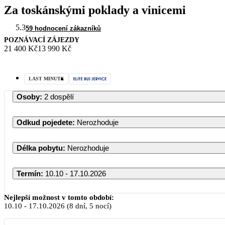
Za toskánskými poklady a vinicemi
5.3
59 hodnocení zákazníků
POZNÁVACÍ ZÁJEZDY
21 400 Kč
13 990 Kč
LAST MINUTE
Osoby
:
2 dospělí
Odkud pojedete
:
Nerozhoduje
Délka pobytu
:
Nerozhoduje
Termín
:
10.10 - 17.10.2026
Nejlepší možnost v tomto období:
10.10
-
17.10.2026
(8 dní, 5 nocí)