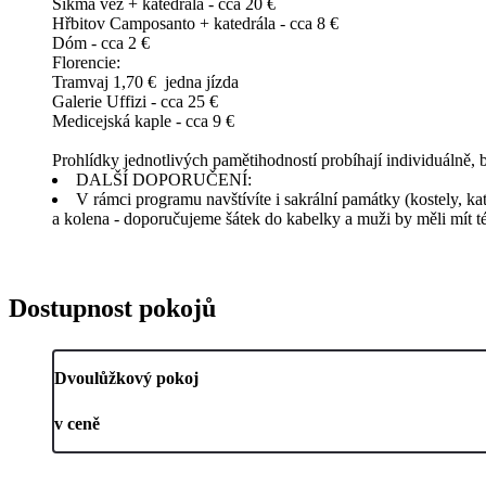
Šikmá věž + katedrála - cca 20 €
Hřbitov Camposanto + katedrála - cca 8 €
Dóm - cca 2 €
Florencie:
Tramvaj 1,70 € jedna jízda
Galerie Uffizi - cca 25 €
Medicejská kaple - cca 9 €
Prohlídky jednotlivých pamětihodností probíhají individuálně
DALŠÍ DOPORUČENÍ:
V rámci programu navštívíte i sakrální památky (kostely, ka
a kolena - doporučujeme šátek do kabelky a muži by měli mít t
Dostupnost pokojů
Dvoulůžkový pokoj
v ceně