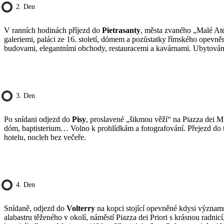
2. Den
V ranních hodinách příjezd do
Pietrasanty
, města zvaného „Malé Até
galeriemi, paláci ze 16. století, dómem a pozůstatky římského opevn
budovami, elegantními obchody, restauracemi a kavárnami. Ubytován
3. Den
Po snídani odjezd do
Pisy
, proslavené „šikmou věží“ na Piazza dei M
dóm, baptisterium… Volno k prohlídkám a fotografování. Přejezd do 
hotelu, nocleh bez večeře.
4. Den
Snídaně, odjezd do
Volterry
na kopci stojící opevněné kdysi význam
alabastru těženého v okolí, náměstí Piazza dei Priori s krásnou radnicí