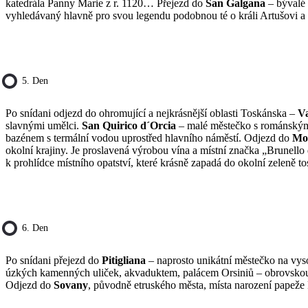
katedrála Panny Marie z r. 1120… Přejezd do
San Galgana
– bývalé 
vyhledávaný hlavně pro svou legendu podobnou té o králi Artušovi a 
5. Den
Po snídani odjezd do ohromující a nejkrásnější oblasti Toskánska –
Va
slavnými umělci.
San Quirico d´Orcia
– malé městečko s románským 
bazénem s termální vodou uprostřed hlavního náměstí. Odjezd do
Mo
okolní krajiny. Je proslavená výrobou vína a místní značka „Brunello
k prohlídce místního opatství, které krásně zapadá do okolní zeleně t
6. Den
Po snídani přejezd do
Pitigliana
– naprosto unikátní městečko na vyso
úzkých kamenných uliček, akvaduktem, palácem Orsiniů – obrovskou 
Odjezd do
Sovany
, původně etruského města, místa narození papeže Ř