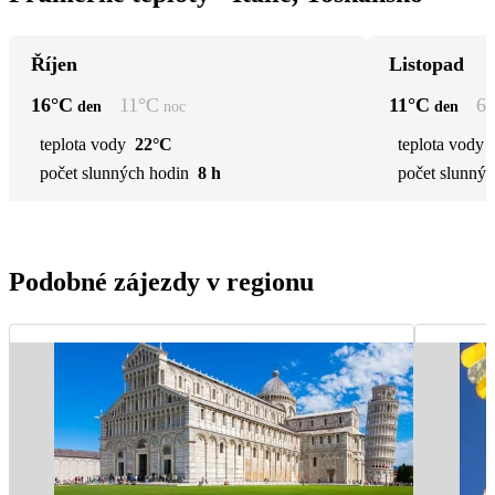
Říjen
Listopad
16
°C
11
°C
11
°C
6
den
noc
den
teplota vody
22°C
teplota vody
počet slunných hodin
8 h
počet slunnýc
Podobné zájezdy v regionu