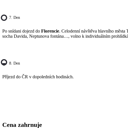
7. Den
Po snídani dojezd do
Florencie
. Celodenní návštěva hlavního města 
socha Davida, Neptunova fontána…, volno k individuálním prohlídk
8. Den
Příjezd do ČR v dopoledních hodinách.
Cena zahrnuje