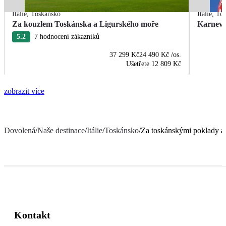
Itálie
,
Toskánsko
Itálie
,
Tos
Za kouzlem Toskánska a Ligurského moře
Karneva
5.2
7 hodnocení zákazníků
37 299 Kč
24 490 Kč
/os.
Ušetřete
12 809 Kč
zobrazit více
Dovolená
/
Naše destinace
/
Itálie
/
Toskánsko
/
Za toskánskými poklady a
Kontakt