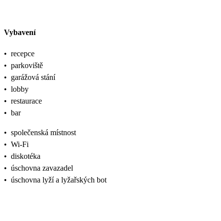
Vybavení
•
recepce
•
parkoviště
•
garážová stání
•
lobby
•
restaurace
•
bar
•
společenská místnost
•
Wi-Fi
•
diskotéka
•
úschovna zavazadel
•
úschovna lyží a lyžařských bot