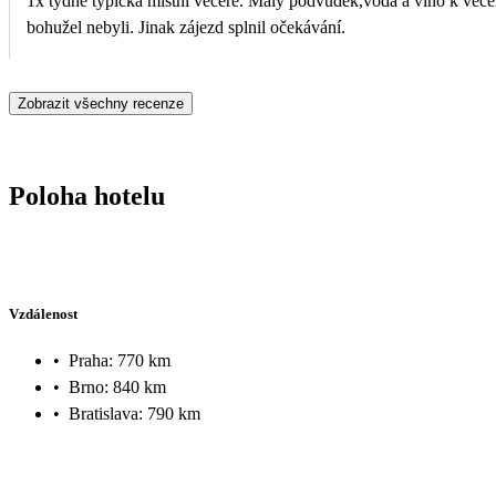
1x týdně typická místní večeře. Malý podvůdek,voda a víno k večeři v ceně
bohužel nebyli. Jinak zájezd splnil očekávání.
Zobrazit všechny recenze
Poloha hotelu
Vzdálenost
•
Praha: 770 km
•
Brno: 840 km
•
Bratislava: 790 km