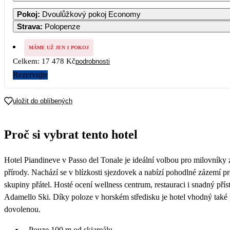
1
2
3
4
5
6
Pokoj
:
Dvoulůžkový pokoj Economy
8 739
8 7
Strava
:
Polopenze
7
8
9
10
11
12
1
8 739
MÁME UŽ JEN 1 POKOJ
Celkem:
17 478 Kč
podrobnosti
14
15
16
17
18
19
2
Rezervujte
21
22
23
24
25
26
2
9 409
22 559
uložit do oblíbených
28
29
30
31
Proč si vybrat tento hotel
Hotel Piandineve v Passo del Tonale je ideální volbou pro milovníky 
přírody. Nachází se v blízkosti sjezdovek a nabízí pohodlné zázemí pr
skupiny přátel. Hosté ocení wellness centrum, restauraci i snadný pří
Adamello Ski. Díky poloze v horském středisku je hotel vhodný také p
dovolenou.
Pouze 100 m od skiareálu