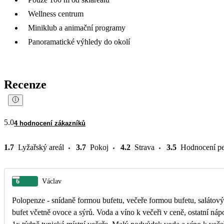
Wellness centrum
Miniklub a animační programy
Panoramatické výhledy do okolí
Recenze
5.0
4 hodnocení zákazníků
1.7
Lyžařský areál
3.7
Pokoj
4.2
Strava
3.5
Hodnocení pe
6
Václav
Polopenze - snídaně formou bufetu, večeře formou bufetu, salátový
bufet včetně ovoce a sýrů. Voda a víno k večeři v ceně, ostatní náp