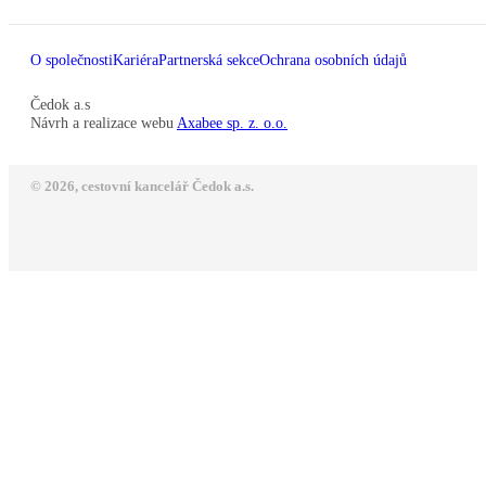
O společnosti
Kariéra
Partnerská sekce
Ochrana osobních údajů
Čedok a.s
Návrh a realizace webu
Axabee sp. z. o.o.
© 2026, cestovní kancelář Čedok a.s.