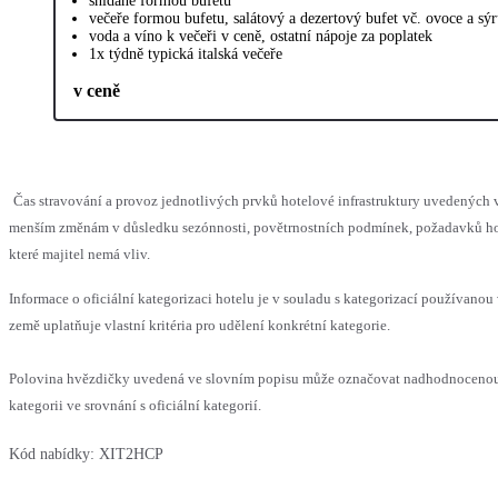
snídaně formou bufetu
večeře formou bufetu, salátový a dezertový bufet vč. ovoce a sý
voda a víno k večeři v ceně, ostatní nápoje za poplatek
1x týdně typická italská večeře
v ceně
Čas stravování a provoz jednotlivých prvků hotelové infrastruktury uvedených
menším změnám v důsledku sezónnosti, povětrnostních podmínek, požadavků hos
které majitel nemá vliv.
Informace o oficiální kategorizaci hotelu je v souladu s kategorizací používanou
země uplatňuje vlastní kritéria pro udělení konkrétní kategorie.
Polovina hvězdičky uvedená ve slovním popisu může označovat nadhodnocen
kategorii ve srovnání s oficiální kategorií.
Kód nabídky:
XIT2HCP