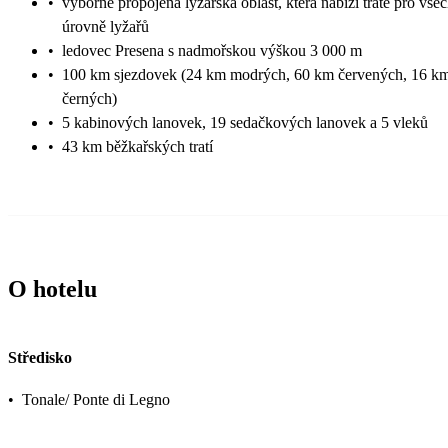
•
výborně propojená lyžařská oblast, která nabízí tratě pro vše
úrovně lyžařů
•
ledovec Presena s nadmořskou výškou 3 000 m
•
100 km sjezdovek (24 km modrých, 60 km červených, 16 k
černých)
•
5 kabinových lanovek, 19 sedačkových lanovek a 5 vleků
•
43 km běžkařských tratí
O hotelu
Středisko
•
Tonale/ Ponte di Legno