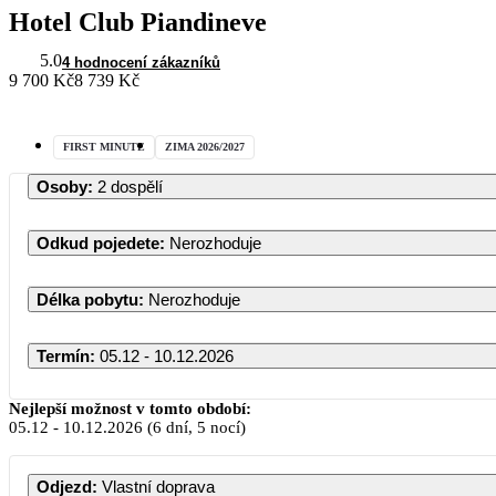
Hotel Club Piandineve
5.0
4 hodnocení zákazníků
9 700 Kč
8 739 Kč
FIRST MINUTE
ZIMA 2026/2027
Osoby
:
2 dospělí
Odkud pojedete
:
Nerozhoduje
Délka pobytu
:
Nerozhoduje
Termín
:
05.12 - 10.12.2026
Prosinec 2026
Nejlepší možnost v tomto období:
05.12
-
10.12.2026
(6 dní, 5 nocí)
PO
ÚT
ST
ČT
PÁ
SO
N
Odjezd
:
Vlastní doprava