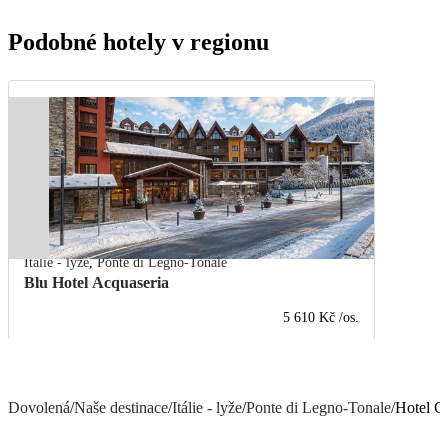
Podobné hotely v regionu
Itálie - lyže
,
Ponte di Legno-Tonale
Blu Hotel Acquaseria
5 610 Kč
/os.
Dovolená
/
Naše destinace
/
Itálie - lyže
/
Ponte di Legno-Tonale
/
Hotel C